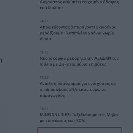
Αύγουστος καλύπτει το χαμένο έδαφος
του Ιουλίου
14:37
Αποφεύγοντας 3 παράγοντες κινδύνου
κερδίζουμε 13 επιπλέον χρόνια χωρίς
άνοια
14:32
η
Νέο ιστορικό ρεκόρ για την AEGEAN τον
Ιούλιο με 2 εκατομμύρια επιβάτες
14:29
Άνοιξε η πλατφόρμα για ενισχύσεις de
minimis ύψους 24,6 εκατ. ευρώ σε
παραγωγούς
14:24
MINOAN LINES: Ταξιδεύουμε στη Μήλο
με εκπτώσεις έως 50%