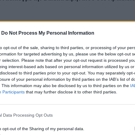
-
Do Not Process My Personal Information
to opt-out of the sale, sharing to third parties, or processing of your per
Βάλλια Ειρηναίου - Διαφημίζουν "στην πλάτη της" σκεύασμα 
formation for targeted advertising by us, please use the below opt-out s
 η Βάλλια Ειρηναίου - Διαφημίζουν "στην πλά
r selection. Please note that after your opt-out request is processed y
μα για απώλεια βάρους!
eing interest-based ads based on personal information utilized by us or
disclosed to third parties prior to your opt-out. You may separately opt-
losure of your personal information by third parties on the IAB’s list of
. This information may also be disclosed by us to third parties on the
IA
Participants
that may further disclose it to other third parties.
ία στο Ζαρό με την στήριξη της Περιφέρειας Κρήτης και ελ
.2024
l Data Processing Opt Outs
αυλία στο Ζαρό με την στήριξη της Περιφέρει
ελεύθερη είσοδο
o opt-out of the Sharing of my personal data.