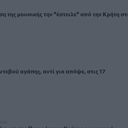
ης μουσικής την "έστειλε" από την Κρήτη στο Ισραήλ
η της μουσικής την "έστειλε" από την Κρήτη στ
ού αγάπης, αντί για απόψε, στις 17 Αυγούστου!
τεβού αγάπης, αντί για απόψε, στις 17
ση της Περιφέρειας Κρήτης οι μουσικές εκδηλώσεις με τίτλο
.2021