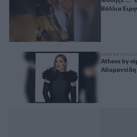
Βάλλια Ειρη
Athens by night 
LIFESTYLE
11.03.202
Athens by ni
Αδαμαντίδη