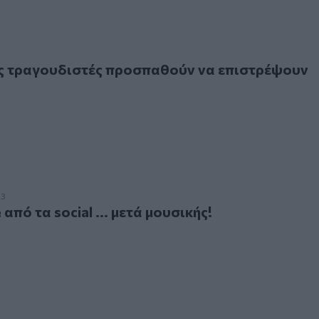
αγουδιστές προσπαθούν να επιστρέψουν στην Κρήτη
ς τραγουδιστές προσπαθούν να επιστρέψουν
 τα social ... μετά μουσικής!
23
 από τα social ... μετά μουσικής!