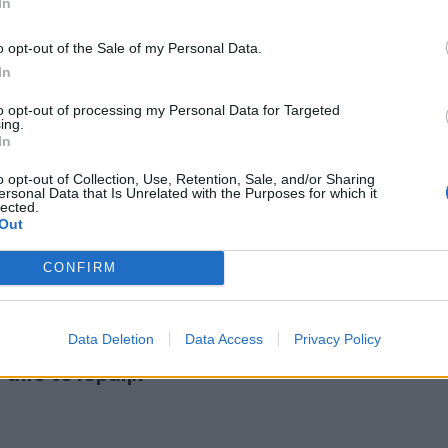
In
o opt-out of the Sale of my Personal Data.
In
to opt-out of processing my Personal Data for Targeted
ing.
της Βάλλιας γίνεται viral!
24
In
ελο της Βάλλιας γίνεται viral!
o opt-out of Collection, Use, Retention, Sale, and/or Sharing
ersonal Data that Is Unrelated with the Purposes for which it
lected.
Out
CONFIRM
 αλλά ... καλά, οι Ηρακλειώτες τραγουδιστές που γύρισαν α
Data Deletion
Data Access
Privacy Policy
νοι αλλά ... καλά, οι Ηρακλειώτες τραγουδιστ
 από το Ισραήλ