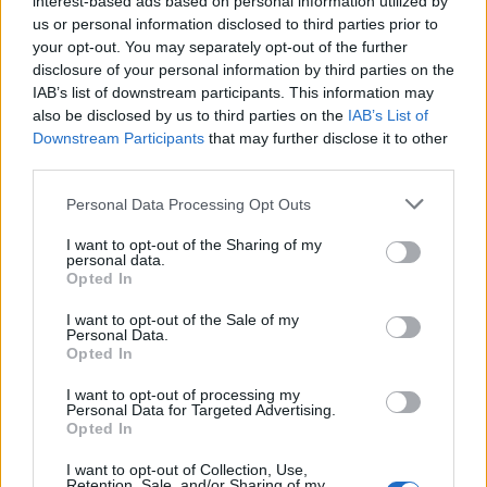
interest-based ads based on personal information utilized by
us or personal information disclosed to third parties prior to
08:54
your opt-out. You may separately opt-out of the further
35 χρόνια ίντερνετ: Το πρώτο website το οποίο υπάρχει
disclosure of your personal information by third parties on the
ακόμα
IAB’s list of downstream participants. This information may
also be disclosed by us to third parties on the
IAB’s List of
08:47
Downstream Participants
that may further disclose it to other
Δήμος Βιάννου: Οι ώρες και οι μέρες λειτουργίας του
third parties.
Γραφείου Δακοκτονίας
Personal Data Processing Opt Outs
08:40
Νέα δομή φιλοξενίας μεταναστών: Τι προβλέπει η
I want to opt-out of the Sharing of my
personal data.
απόφαση που δημοσιεύθηκε στην Εφημερίδα της
Opted In
Κυβέρνησης
I want to opt-out of the Sale of my
Personal Data.
08:33
Opted In
Η Ρωσία έπληξε δύο πλοία κοντά στο ουκρανικό λιμάνι
της Οδησσού
I want to opt-out of processing my
Personal Data for Targeted Advertising.
Opted In
08:25
Ο Σύλλογος Εργαζομένων Πρωτοβάθμιας Φροντίδας
I want to opt-out of Collection, Use,
Υγείας Κρήτης αποχαιρετά τον Π. Μαματζάκη
Retention, Sale, and/or Sharing of my