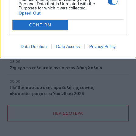
Personal Data that Is Unrelated with the
Purposes for which it was collected.
08:19
Opted Out
Ελούντα: Ηλικιωμένος απειλούσε να πηδήξει από
μπαλκόνι
CONFIRM
08:12
Η ΥΠΑ για τον εξοπλισμό αεροναυτιλίας στο νέο
Data Deletion
Data Access
Privacy Policy
αεροδρόμιο Καστελλίου
08:06
Σήμερα το τελευταίο αντίο στον Λάκη Χαλκιά
08:00
Πλήθος κόσμου στην προβολή της ταινίας
«Καποδίστριας» στα Υακίνθεια 2026
ΠΕΡΙΣΣΟΤΕΡΑ