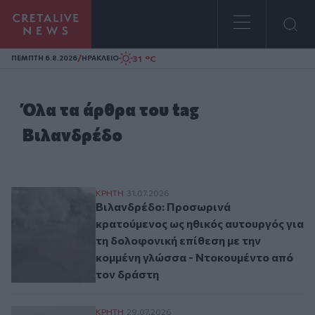
Homepage
/
31 °C
ΠΕΜΠΤΗ 6.8.2026
ΗΡΑΚΛΕΙΟ
Όλα τα άρθρα του tag
Βιλανδρέδο
Βιλανδρέδο: Προσωρινά κρατούμενος ως η
ΚΡΗΤΗ
31.07.2026
Βιλανδρέδο: Προσωρινά
κρατούμενος ως ηθικός αυτουργός για
τη δολοφονική επίθεση με την
κομμένη γλώσσα - Ντοκουμέντο από
τον δράστη
Βιλανδρέδο: «Έκανα τον πεθαμένο...» - 
ΚΡΗΤΗ
29.07.2026