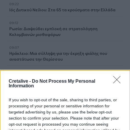
09:22
Ιός Δυτικού Νείλου: Στα 65 τα κρούσματα στην Ελλάδα
09:12
Ρωσία: Διαψεύδει εμπλοκή σε στρατολόγηση
Κολομβιανών μισθοφόρων
09:07
Ηράκλειο: Μια σύλληψη για την έκρηξη φιάλης που
αναστάτωσε την Θερίσσου
09:06
Νέα επιχείρηση για μετανάστες ανοιχτά της Ιεράπετρας
Cretalive -
Do Not Process My Personal
Information
09:03
Caravel: Η νέα πολυτέλεια βρίσκεται στις εμπειρίες που
If you wish to opt-out of the sale, sharing to third parties, or
αξίζουν
processing of your personal or sensitive information for
targeted advertising by us, please use the below opt-out
09:00
section to confirm your selection. Please note that after your
"Επένδυση" - παγίδα: 55χρονος στην Κρήτη έχασε
opt-out request is processed you may continue seeing
100.000€ από επιτήδειους