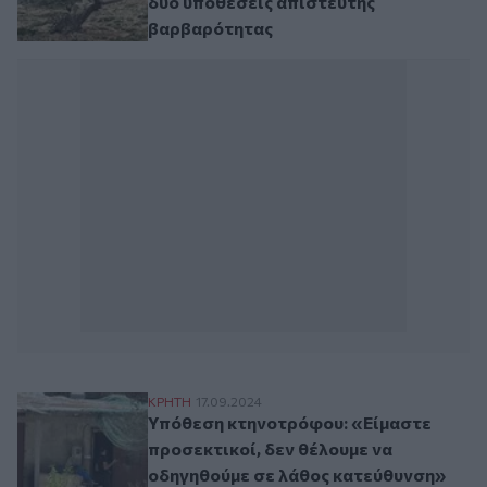
δύο υποθέσεις απίστευτης
βαρβαρότητας
Υπόθεση κτηνοτρόφου: «Είμαστε προσεκτι
ΚΡΗΤΗ
17.09.2024
Υπόθεση κτηνοτρόφου: «Είμαστε
προσεκτικοί, δεν θέλουμε να
οδηγηθούμε σε λάθος κατεύθυνση»