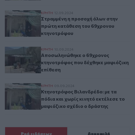
Στραμμένη η προσοχή όλων στην πρώτη 
ΚΡΗΤΗ
12.09.2024
Στραμμένη η προσοχή όλων στην
πρώτη κατάθεση του 69χρονου
κτηνοτρόφου
Αποσωληνώθηκε ο 69χρονος κτηνοτρόφος
ΚΡΗΤΗ
10.09.2024
Αποσωληνώθηκε ο 69χρονος
κτηνοτρόφος που δέχθηκε μαφιόζικη
επίθεση
Κτηνοτρόφος Βιλανδρέδο: με τα πόδια και
ΚΡΗΤΗ
09.09.2024
Κτηνοτρόφος Βιλανδρέδο: με τα
πόδια και χωρίς κινητό εκτέλεσε το
μαφιόζικο σχέδιο ο δράστης
Ροή ειδήσεων
Δημοφιλή