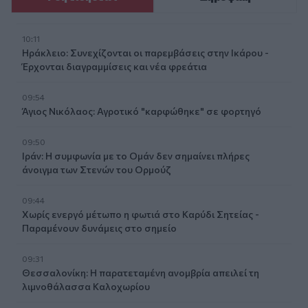
10:11
Ηράκλειο: Συνεχίζονται οι παρεμβάσεις στην Ικάρου -
Έρχονται διαγραμμίσεις και νέα φρεάτια
09:54
Άγιος Νικόλαος: Αγροτικό "καρφώθηκε" σε φορτηγό
09:50
Ιράν: Η συμφωνία με το Ομάν δεν σημαίνει πλήρες
άνοιγμα των Στενών του Ορμούζ
09:44
Χωρίς ενεργό μέτωπο η φωτιά στο Καρύδι Σητείας -
Παραμένουν δυνάμεις στο σημείο
09:31
Θεσσαλονίκη: Η παρατεταμένη ανομβρία απειλεί τη
λιμνοθάλασσα Καλοχωρίου