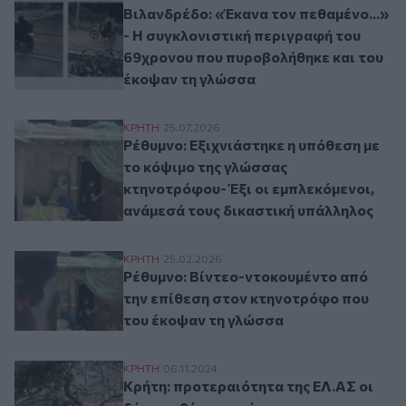
Βιλανδρέδο: «Έκανα τον πεθαμένο...»
- Η συγκλονιστική περιγραφή του
69χρονου που πυροβολήθηκε και του
έκοψαν τη γλώσσα
Ρέθυμνο: Εξιχνιάστηκε η υπόθεση με το κ
ΚΡΗΤΗ
25.07.2026
Ρέθυμνο: Εξιχνιάστηκε η υπόθεση με
το κόψιμο της γλώσσας
κτηνοτρόφου- Έξι οι εμπλεκόμενοι,
ανάμεσά τους δικαστική υπάλληλος
Ρέθυμνο: Βίντεο-ντοκουμέντο από την επ
ΚΡΗΤΗ
25.02.2026
Ρέθυμνο: Βίντεο-ντοκουμέντο από
την επίθεση στον κτηνοτρόφο που
του έκοψαν τη γλώσσα
Κρήτη: προτεραιότητα της ΕΛ.ΑΣ οι δύο 
ΚΡΗΤΗ
06.11.2024
Κρήτη: προτεραιότητα της ΕΛ.ΑΣ οι