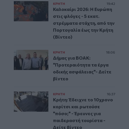
ΚΡΗΤΗ
19:42
Καλοκαίρι 2026: Η Ευρώπη
στις φλόγες - 5 εκατ.
στρέμματα στάχτη, από την
Πορτογαλία έως την Κρήτη
(Βίντεο)
ΚΡΗΤΗ
18:06
Δήμας για ΒΟΑΚ:
"Προτεραιότητα τα έργα
οδικής ασφάλειας"- Δείτε
βίντεο
ΚΡΗΤΗ
16:37
Κρήτη: Έδειχνε το 10χρονο
κορίτσι και ρωτούσε
"πόσο;" - Έρευνες για
παιδεραστή τουρίστα -
Δείτε βίντεο