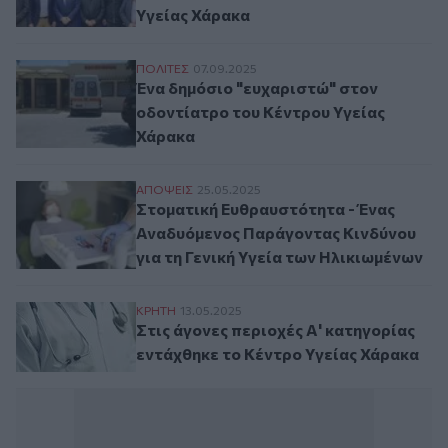
Υγείας Χάρακα
Ένα δημόσιο "ευχαριστώ" στον οδοντίατρ
ΠΟΛΙΤΕΣ
07.09.2025
Ένα δημόσιο "ευχαριστώ" στον
οδοντίατρο του Κέντρου Υγείας
Χάρακα
Στοματική Ευθραυστότητα - Ένας Αναδυόμ
ΑΠΟΨΕΙΣ
25.05.2025
Στοματική Ευθραυστότητα - Ένας
Αναδυόμενος Παράγοντας Κινδύνου
για τη Γενική Υγεία των Ηλικιωμένων
Στις άγονες περιοχές Α' κατηγορίας εντά
ΚΡΗΤΗ
13.05.2025
Στις άγονες περιοχές Α' κατηγορίας
εντάχθηκε το Κέντρο Υγείας Χάρακα