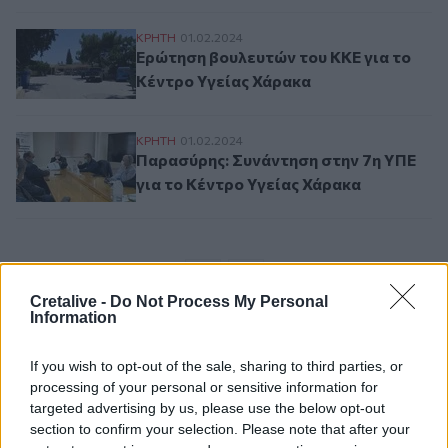
Ερώτηση βουλευτών του ΚΚΕ για το Κέντ
ΚΡΗΤΗ
01.02.2024
Ερώτηση βουλευτών του ΚΚΕ για το
Κέντρο Υγείας Χάρακα
Παρασύρης: Συνάντηση στην 7η ΥΠΕ για τ
ΚΡΗΤΗ
01.02.2024
Παρασύρης: Συνάντηση στην 7η ΥΠΕ
για το Κέντρο Υγείας Χάρακα
Σελιδοποίηση
Current page
1
Προηγούμενη σελίδα
Next page
Cretalive -
Do Not Process My Personal
Information
If you wish to opt-out of the sale, sharing to third parties, or
processing of your personal or sensitive information for
Ροή ειδήσεων
Δημοφιλή
targeted advertising by us, please use the below opt-out
section to confirm your selection. Please note that after your