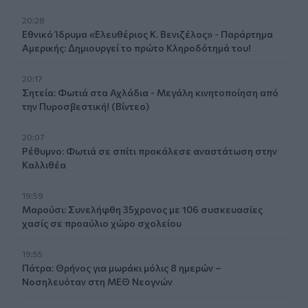
20:28
Εθνικό Ίδρυμα «Ελευθέριος Κ. Βενιζέλος» - Παράρτημα
Αμερικής: Δημιουργεί το πρώτο Κληροδότημά του!
20:17
Σητεία: Φωτιά στα Αχλάδια - Μεγάλη κινητοποίηση από
την Πυροσβεστική! (Βίντεο)
20:07
Ρέθυμνο: Φωτιά σε σπίτι προκάλεσε αναστάτωση στην
Καλλιθέα
19:59
Μαρούσι: Συνελήφθη 35χρονος με 106 συσκευασίες
χασίς σε προαύλιο χώρο σχολείου
19:55
Πάτρα: Θρήνος για μωράκι μόλις 8 ημερών –
Νοσηλευόταν στη ΜΕΘ Νεογνών