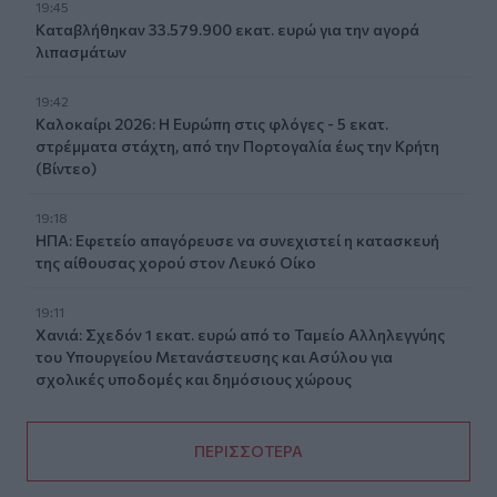
19:45
Καταβλήθηκαν 33.579.900 εκατ. ευρώ για την αγορά
λιπασμάτων
19:42
Καλοκαίρι 2026: Η Ευρώπη στις φλόγες - 5 εκατ.
στρέμματα στάχτη, από την Πορτογαλία έως την Κρήτη
(Βίντεο)
19:18
ΗΠΑ: Εφετείο απαγόρευσε να συνεχιστεί η κατασκευή
της αίθουσας χορού στον Λευκό Οίκο
19:11
Χανιά: Σχεδόν 1 εκατ. ευρώ από το Ταμείο Αλληλεγγύης
του Υπουργείου Μετανάστευσης και Ασύλου για
σχολικές υποδομές και δημόσιους χώρους
ΠΕΡΙΣΣΟΤΕΡΑ