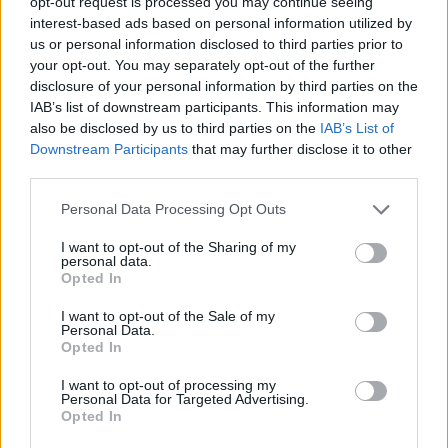
opt-out request is processed you may continue seeing
21:39
interest-based ads based on personal information utilized by
Λαμία: Απατεώνες άρπαξαν μεγάλο χρηματικό ποσό από
us or personal information disclosed to third parties prior to
ηλικιωμένη
your opt-out. You may separately opt-out of the further
disclosure of your personal information by third parties on the
21:33
IAB’s list of downstream participants. This information may
Μεσογειακή φώκια έκανε στάση για ξεκούραση στην
also be disclosed by us to third parties on the
IAB’s List of
παραλία της Αγίας Βάσως στο Τρίκερι
Downstream Participants
that may further disclose it to other
third parties.
21:31
Μεταναστευτικό: Σύλληψη 18χρονου διακινητή για την
Personal Data Processing Opt Outs
"καραβιά" στον Τσούτσουρα
I want to opt-out of the Sharing of my
personal data.
21:11
Opted In
Δημοπρατείται η μπάλα των ιστορικών γκολ του
Μαραντόνα επί της Αγγλίας στο Μουντιάλ 1986
I want to opt-out of the Sale of my
Personal Data.
Opted In
21:08
Διεθνείς διακρίσεις για τη μαθητική ταινία stop motion
I want to opt-out of processing my
«Shared Weights» του 8ου Γυμνασίου Ηρακλείου
Personal Data for Targeted Advertising.
Opted In
20:57