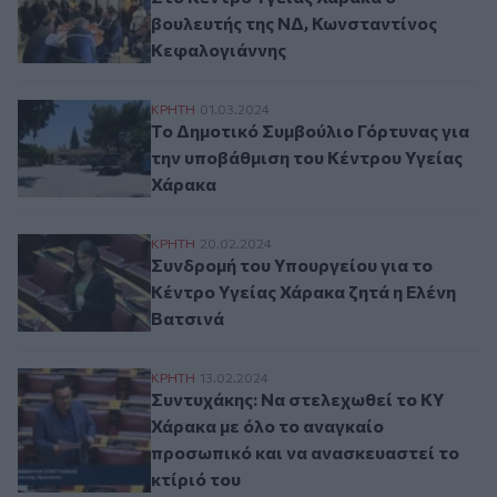
βουλευτής της ΝΔ, Κωνσταντίνος
Κεφαλογιάννης
Το Δημοτικό Συμβούλιο Γόρτυνας για την
ΚΡΗΤΗ
01.03.2024
Το Δημοτικό Συμβούλιο Γόρτυνας για
την υποβάθμιση του Κέντρου Υγείας
Χάρακα
Συνδρομή του Υπουργείου για το Κέντρο 
ΚΡΗΤΗ
20.02.2024
Συνδρομή του Υπουργείου για το
Κέντρο Υγείας Χάρακα ζητά η Ελένη
Βατσινά
Συντυχάκης: Να στελεχωθεί το ΚΥ Χάρακα 
ΚΡΗΤΗ
13.02.2024
Συντυχάκης: Να στελεχωθεί το ΚΥ
Χάρακα με όλο το αναγκαίο
προσωπικό και να ανασκευαστεί το
κτίριό του