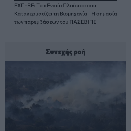
ΕΧΠ-ΒΕ: Το «Ενιαίο Πλαίσιο» που
Κατακερματίζει τη Βιομηχανία - Η σημασία
των παρεμβάσεων του ΠΑΣΕΒΙΠΕ
Συνεχής ροή