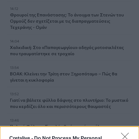
14:12
Φρουροί της Επανάστασης: Το άνοιγμα των Στενών του
Ορμούζ δεν σχετίζεται με τις διαπραγματεύσεις
Τεχεράνης - Ομάν
14:04
Χαλκιδική: Στο «Παπαγεωργίου» οδηγός μοτοσικλέτας
που τραυματίστηκε σε τροχαίο
13:54
ΒΟΑΚ: Κλείνει την Τρίτη στον Ξηροπόταμο – Πώς θα
γίνεται η κυκλοφορία
13:52
Γιατί να βάλετε φύλλα δάφνης στο πλυντήριο: Το μυστικό
που κερδίζει όλο και περισσότερους θαυμαστές
13:46
Παλαιό Φάληρο: Συνελήφθη ένα ακόμα μέλος της
ρωσόφωνης μαφίας
Cretalive -
Do Not Process My Personal