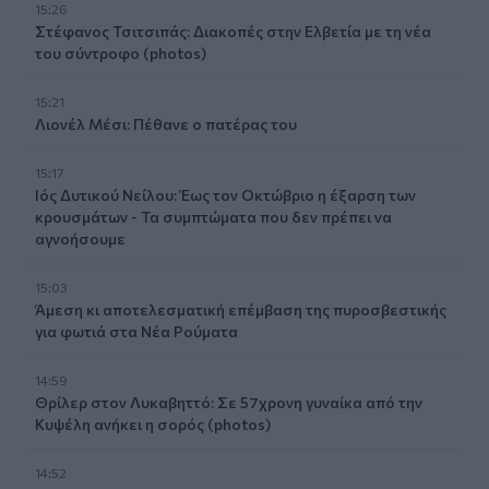
15:26
Στέφανος Τσιτσιπάς: Διακοπές στην Ελβετία με τη νέα
του σύντροφο (photos)
15:21
Λιονέλ Μέσι: Πέθανε ο πατέρας του
15:17
Ιός Δυτικού Νείλου: Έως τον Οκτώβριο η έξαρση των
κρουσμάτων - Τα συμπτώματα που δεν πρέπει να
αγνοήσουμε
15:03
Άμεση κι αποτελεσματική επέμβαση της πυροσβεστικής
για φωτιά στα Νέα Ρούματα
14:59
Θρίλερ στον Λυκαβηττό: Σε 57χρονη γυναίκα από την
Κυψέλη ανήκει η σορός (photos)
14:52