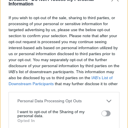
Information
13:43
Κρήτη: Ο πολύ υψηλός κίνδυνος πυρκαγιάς "φέρνει"
If you wish to opt-out of the sale, sharing to third parties, or
απαγορεύσεις σε δάση και φαράγγια
processing of your personal or sensitive information for
targeted advertising by us, please use the below opt-out
13:28
section to confirm your selection. Please note that after your
Συναγερμός για τους ισχυρούς ανέμους – Το...
opt-out request is processed you may continue seeing
παράδειγμα της Κρήτης μετά τις δύσκολες πυρκαγιές
interest-based ads based on personal information utilized by
us or personal information disclosed to third parties prior to
your opt-out. You may separately opt-out of the further
ΠΕΡΙΣΣΟΤΕΡΑ
disclosure of your personal information by third parties on the
IAB’s list of downstream participants. This information may
also be disclosed by us to third parties on the
IAB’s List of
Downstream Participants
that may further disclose it to other
third parties.
ΣΧΕΤΙΚA AΡΘΡΑ
Personal Data Processing Opt Outs
I want to opt-out of the Sharing of my
personal data.
«Του χρόνου σχεδιάζουμε να επιστρέψουμε στην Κρήτη»
ΚΡΗΤΗ
15:40
«Του χρόνου σχεδιάζουμε να επιστρ
«Του χρόνου σχεδιάζουμε να
Opted In
επιστρέψουμε στην Κρήτη»,