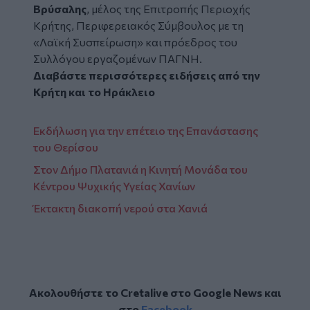
Βρύσαλης
, μέλος της Επιτροπής Περιοχής
Κρήτης, Περιφερειακός Σύμβουλος με τη
«Λαϊκή Συσπείρωση» και πρόεδρος του
Συλλόγου εργαζομένων ΠΑΓΝΗ.
Διαβάστε περισσότερες ειδήσεις από την
Κρήτη
και το
Ηράκλειο
Εκδήλωση για την επέτειο της Επανάστασης
του Θερίσου
Στον Δήμο Πλατανιά η Κινητή Μονάδα του
Κέντρου Ψυχικής Υγείας Χανίων
Έκτακτη διακοπή νερού στα Χανιά
Ακολουθήστε το Cretalive στο
Google News
και
στο
Facebook