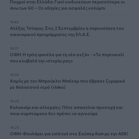
Πνιγμοί στην Ελλάδα: Γιατί κινδυνεύουν περισσότερο οι
άνω των 60 – Οι οδηγίες για ασφαλές κολύμπι
14:42
Αλέξης Τσίπρας: Στις 2 Σεπτεμβρίου η παρουσίαση του
οικονομικού προγράμματος της ΕΛ.Α.Σ.
14:37
ΟΦΗ: Η τρίτη φανέλα για τη νέα σεζόν - «Το πορτοκαλί
που κουβαλά την ιστορία μας»
14:34
Χαμός με τον Μπρούκλιν Μπέκαμ που έβρασε ζυμαρικά
με θαλασσινό νερό (video)
14:26
Καλοκαίρι και αλλεργίες: Πότε απαιτείται προσοχή και
ποια συμπτώματα δεν πρέπει να αγνοούμε
14:23
ΟΦΗ: Φουλάρει για sold out στο Σούπερ Καπ με την ΑΕΚ!