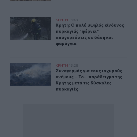
Κρήτη: Ο πολύ υψηλός κίνδυνος πυρκαγιάς "φέρνει" απ
ΚΡΗΤΗ
13:43
Κρήτη: Ο πολύ υψηλός κίνδυνος πυρ
Κρήτη: Ο πολύ υψηλός κίνδυνος
πυρκαγιάς "φέρνει"
απαγορεύσεις σε δάση και
φαράγγια
Συναγερμός για τους ισχυρούς ανέμους – Το... παράδειγ
ΚΡΗΤΗ
13:28
Συναγερμός για τους ισχυρούς ανέμ
Συναγερμός για τους ισχυρούς
ανέμους – Το... παράδειγμα της
Κρήτης μετά τις δύσκολες
πυρκαγιές