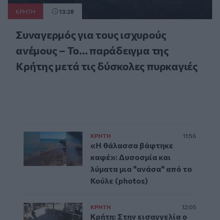
ΚΡΗΤΗ
13:28
Συναγερμός για τους ισχυρούς
ανέμους – Το... παράδειγμα της
Κρήτης μετά τις δύσκολες πυρκαγιές
ΚΡΗΤΗ
11:56
«Η θάλασσα βάφτηκε
καφέ»: Δυσοσμία και
λύματα μια "ανάσα" από το
Κούλε (photos)
ΚΡΗΤΗ
12:05
Κρήτη: Στην εισαγγελία ο