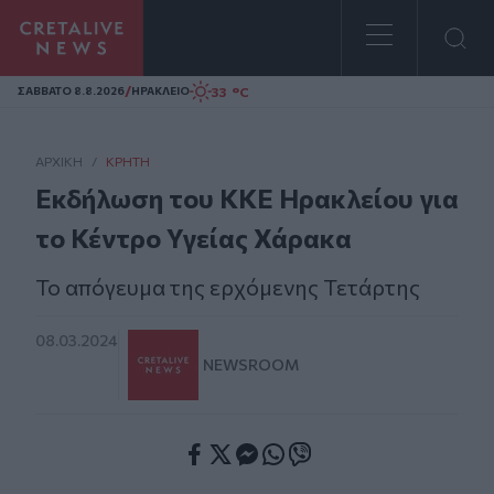
Homepage
/
33 °C
ΣAΒΒΑΤΟ 8.8.2026
ΗΡΑΚΛΕΙΟ
ΑΡΧΙΚΗ
/
ΚΡΉΤΗ
Εκδήλωση του ΚΚΕ Ηρακλείου για
το Κέντρο Υγείας Χάρακα
Το απόγευμα της ερχόμενης Τετάρτης
08.03.2024
NEWSROOM
Facebook
Twitter
Messenger
Whatsapp
Viber