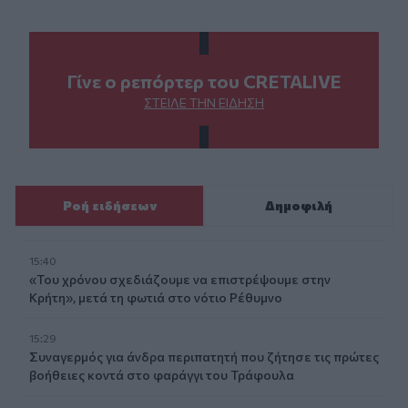
Γίνε ο ρεπόρτερ του CRETALIVE
ΣΤΕΊΛΕ ΤΗΝ ΕΊΔΗΣΗ
Ροή ειδήσεων
Δημοφιλή
15:40
«Του χρόνου σχεδιάζουμε να επιστρέψουμε στην
Κρήτη», μετά τη φωτιά στο νότιο Ρέθυμνο
15:29
Συναγερμός για άνδρα περιπατητή που ζήτησε τις πρώτες
βοήθειες κοντά στο φαράγγι του Τράφουλα