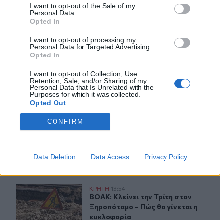
I want to opt-out of the Sale of my
μετά τη φωτιά στο νότιο
Personal Data.
Ρέθυμνο
Opted In
I want to opt-out of processing my
Personal Data for Targeted Advertising.
Συναγερμός για άνδρα περιπατητή που ζήτησε τις πρώτ
ΚΡΗΤΗ
15:29
Opted In
Συναγερμός για άνδρα περιπατητή 
Συναγερμός για άνδρα
περιπατητή που ζήτησε τις
I want to opt-out of Collection, Use,
πρώτες βοήθειες κοντά στο
Retention, Sale, and/or Sharing of my
Personal Data that Is Unrelated with the
φαράγγι του Τράφουλα
Purposes for which it was collected.
Opted Out
CONFIRM
Άμεση κι αποτελεσματική επέμβαση της πυροσβεστικής
ΚΡΗΤΗ
15:03
Άμεση κι αποτελεσματική επέμβαση
Άμεση κι αποτελεσματική
επέμβαση της πυροσβεστικής
για φωτιά στα Νέα Ρούματα
Data Deletion
Data Access
Privacy Policy
ΒΟΑΚ: Κλείνει την Τρίτη στον Ξηροπόταμο – Πώς θα γίν
ΚΡΗΤΗ
13:54
ΒΟΑΚ: Κλείνει την Τρίτη στον Ξηρο
ΒΟΑΚ: Κλείνει την Τρίτη στον
Ξηροπόταμο – Πώς θα γίνεται η
κυκλοφορία