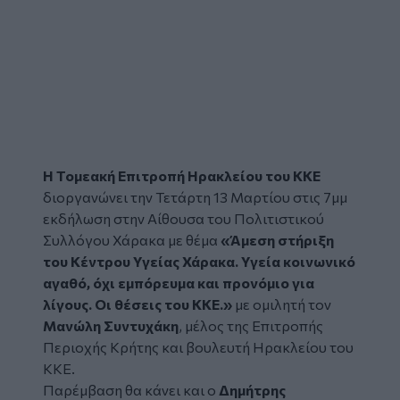
Η
Τομεακή Επιτροπή Ηρακλείου του ΚΚΕ
διοργανώνει την Τετάρτη 13 Μαρτίου στις 7μμ
εκδήλωση στην Αίθουσα του Πολιτιστικού
Συλλόγου Χάρακα με θέμα
«Άμεση στήριξη
του
Κέντρου Υγείας Χάρακα.
Υγεία κοινωνικό
αγαθό, όχι εμπόρευμα και προνόμιο για
λίγους. Οι θέσεις του ΚΚΕ.»
με ομιλητή τον
Μανώλη Συντυχάκη
, μέλος της Επιτροπής
Περιοχής Κρήτης και βουλευτή Ηρακλείου του
ΚΚΕ.
Παρέμβαση θα κάνει και ο
Δημήτρης