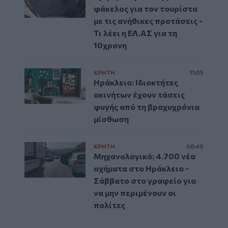
φάκελος για τον τουρίστα
με τις ανήθικες προτάσεις -
Τι λέει η ΕΛ.ΑΣ για τη
10χρονη
ΚΡΗΤΗ
11:05
Ηράκλειο: Ιδιοκτήτες
ακινήτων έχουν τάσεις
φυγής από τη βραχυχρόνια
μίσθωση
ΚΡΗΤΗ
08:49
Μηχανολογικό: 4.700 νέα
οχήματα στο Ηράκλειο -
Σάββατο στο γραφείο για
να μην περιμένουν οι
πολίτες