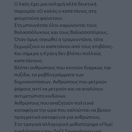
Ο λαός έχει μια σκληρή αλλά δεικτική
παροιμία: «Ο καλός ο καπετάνιος στη
φουρτούνα φαίνεται».
Στη μπουνάτσα όλοι καμώνονται τους
θαλασσόλυκους και τους θαλασσοπόρους.
Όταν όμως σηκωθεί η τραμουντάνα, τότε
ξεχωρίζουν οι καπετάνιοι από τους επιβάτες.
Και σήμερα η Κρήτη δεν βλέπει πολλούς
καπετάνιους.
Βλέπει ανθρώπους που κοιτούν διαρκώς την
πυξίδα, τα ραβδογράμματα των
δημοσκοπήσεων. Ανθρώπους που μετρούν
ψήφους αντί να μετρούν και να αναλύουν
αντιμετώπιση κινδύνων.
Ανθρώπους που αναζητούν πολιτικά
καταφύγια την ώρα που καλούνται να βρουν
πραγματικά καταφύγια για ανθρώπους.
Στο τραγικά αλληγορικό μυθιστόρημα «Περί
τυφλότητας» του Ζοζέ Σαραμάγκου μια