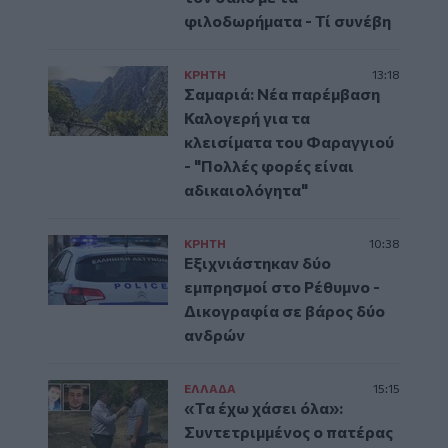
φιλοδωρήματα - Τί συνέβη
ΚΡΗΤΗ
13:18
Σαμαριά: Νέα παρέμβαση
Καλογερή για τα
κλεισίματα του Φαραγγιού
- "Πολλές φορές είναι
αδικαιολόγητα"
ΚΡΗΤΗ
10:38
Εξιχνιάστηκαν δύο
εμπρησμοί στο Ρέθυμνο -
Δικογραφία σε βάρος δύο
ανδρών
ΕΛΛAΔΑ
15:15
«Τα έχω χάσει όλα»:
Συντετριμμένος ο πατέρας