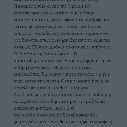
Παρακολουθεί κανείς τις (γραφικές)
τοποθετήσεις τους και θα νόμιζε ότι οι
μεταναστευτικές ροές εμφανίστηκαν ξαφνικά
ένα πρωί, σαν εξωγήινο φαινόμενο. Σαν να
έσκισε ο Ποσειδώνας τα νερά και άρχισαν να
αναδύονται όπως οι Νηρηίδες από τα κύματα.
Κι όμως. Εδώ και χρόνια τα στοιχεία υπήρχαν.
Οι διαδρομές ήταν γνωστές. Η
αποσταθεροποίηση της Βόρειας Αφρικής ήταν
ακόμη πιο γνωστή. Η μετατόπιση των
κυκλωμάτων διακίνησης προς τη νότια Κρήτη
ήταν και αυτή γνωστή. Οι προειδοποιήσεις, οι
προβλέψεις και οι αριθμοί υπήρχαν.
Αυτό που δεν υπήρχε ήταν η πολιτική βούληση
να σχεδιαστεί οτιδήποτε πριν το πρόβλημα
φτάσει στην πόρτα μας. Γιατί;
Μα γιατί ο σχεδιασμός δεν εξασφαλίζει
χειροκρότημα σε αντίθεση με τις φωτογραφίες