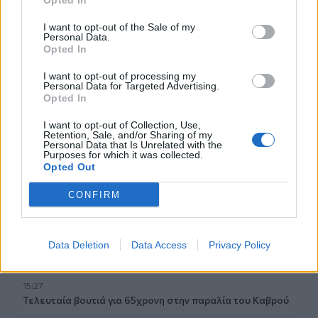
Opted In
Ροή ειδήσεων
Δημοφιλή
I want to opt-out of the Sale of my
Personal Data.
Opted In
15:43
Εντυπωσιάζουν οι εικόνες από το νέο αεροδρόμιο στο
I want to opt-out of processing my
Personal Data for Targeted Advertising.
Καστέλλι- Δείτε βίντεο
Opted In
15:38
I want to opt-out of Collection, Use,
Πολιτική Προστασία: Νέα εναέρια μέσα και τεχνολογία
Retention, Sale, and/or Sharing of my
Personal Data that Is Unrelated with the
Purposes for which it was collected.
15:36
Opted Out
ΔΕΕΠ Ηρακλείου: «Η Κρήτη βρίσκεται στις
προτεραιότητες της κυβέρνησης»
CONFIRM
15:30
Η 97χρονη που περπάτησε πάνω σε φτερό αεροπλάνου
Data Deletion
Data Access
Privacy Policy
και έσπασε το προηγούμενο (δικό της) ρεκόρ Γκίνες
15:27
Τελευταία βουτιά για 65χρονη στην παραλία του Καβρού