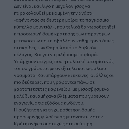
Δεν είναι και λίγο η μεγαλόνησος να
παρακολουθεί με κομμένη την ανάσα,
-αφήνοντας σε δεύτερη μοίρα το παγκόσμιο
κύπελλο μουντιάλ-, πού τελικά θα χωροθετηθεί
η προσωρινή δομή κράτησης των παράνομων
μεταναστών που εισβάλλουν καθημερινά όπως
οι ακρίδες των Φαραώ από το Λυβικόν
πέλαγος. Και για να μιλήσουμε σοβαρά.
Υπάρχουν στιγμές που η πολιτική ιστορία ενός
τόπου γράφεται με ανεξίτηλα και κεφαλαία
γράμματα. Και υπάρχουν κι εκείνες, οι άλλες οι
πιο δεύτερες, που γράφονται πάνω σε
χαρτοπετσέτες καφενείου, με μισοσβησμένο
μολύβι και αμήχανα βλέμματα που γυρεύουν
εναγωνίως τις εξόδους κινδύνου.
Η συζήτηση για τη χωροθέτηση δομής
προσωρινής φιλοξενίας μεταναστών στην
Κρήτη ανήκει δυστυχώς στη δεύτερη