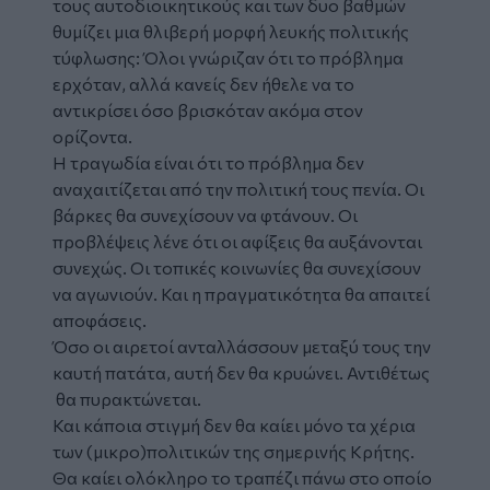
τους αυτοδιοικητικούς και των δυο βαθμών
θυμίζει μια θλιβερή μορφή λευκής πολιτικής
τύφλωσης: Όλοι γνώριζαν ότι το πρόβλημα
ερχόταν, αλλά κανείς δεν ήθελε να το
αντικρίσει όσο βρισκόταν ακόμα στον
ορίζοντα.
Η τραγωδία είναι ότι το πρόβλημα δεν
αναχαιτίζεται από την πολιτική τους πενία. Οι
βάρκες θα συνεχίσουν να φτάνουν. Οι
προβλέψεις λένε ότι οι αφίξεις θα αυξάνονται
συνεχώς. Οι τοπικές κοινωνίες θα συνεχίσουν
να αγωνιούν. Και η πραγματικότητα θα απαιτεί
αποφάσεις.
Όσο οι αιρετοί ανταλλάσσουν μεταξύ τους την
καυτή πατάτα, αυτή δεν θα κρυώνει. Αντιθέτως
θα πυρακτώνεται.
Και κάποια στιγμή δεν θα καίει μόνο τα χέρια
των (μικρο)πολιτικών της σημερινής Κρήτης.
Θα καίει ολόκληρο το τραπέζι πάνω στο οποίο