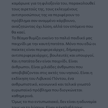
καμάρωνε για τη φιλοξενία του, παρακολουθεί
τους αιρετούς της, τους εκλεγμένους
αντιπροσώπους της να περιφέρουν το
πρόβλημα σαν αναμμένο κάρβουνο,
αναζητώντας όχι λύση, αλλά τον επόμενο που
θα καεί.
Το θέαμα θυμίζει εκείνο το παλιό παιδικό μας
παιχνίδι με την καυτή πατάτα. Μόνο που εδώ οι
παίκτες είναι περιφερειάρχες, δήμαρχοι,
αντιπεριφερειάρχες, βουλευτές και υπουργοί.
Και η πατάτα δεν είναι παιχνίδι. Είναι
άνθρωποι. Είναι χιλιάδες άνθρωποι που
αποβιβάζονται στις ακτές του νησιού. Είναι η
εκδίκηση του Λιβυκού Πόντου, ένα
ανθρωπιστικό, κοινωνικό και τελικά γνωστό
ευρωπαϊκό πρόβλημα που διογκώνεται
καθημερινά.
Όμως το πιο εντυπωσιακό, δεν είναι η αδυναμία
τους να το λύσουν. Είναι η έκπληξή τους.