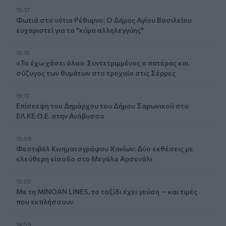
15:17
Φωτιά στο νότιο Ρέθυμνο: Ο Δήμος Αγίου Βασιλείου
ευχαριστεί για το "κύμα αλληλεγγύης"
15:15
«Τα έχω χάσει όλα»: Συντετριμμένος ο πατέρας και
σύζυγος των θυμάτων στο τροχαίο στις Σέρρες
15:11
Επίσκεψη του Δημάρχου του Δήμου Σαρωνικού στο
ΕΛ.ΚΕ.Θ.Ε. στην Ανάβυσσο
15:08
Φεστιβάλ Κινηματογράφου Χανίων: Δύο εκθέσεις με
ελεύθερη είσοδο στο Μεγάλο Αρσενάλι
15:05
Με τη MINOAN LINES, το ταξίδι έχει γεύση — και τιμές
που εκπλήσσουν
14:59