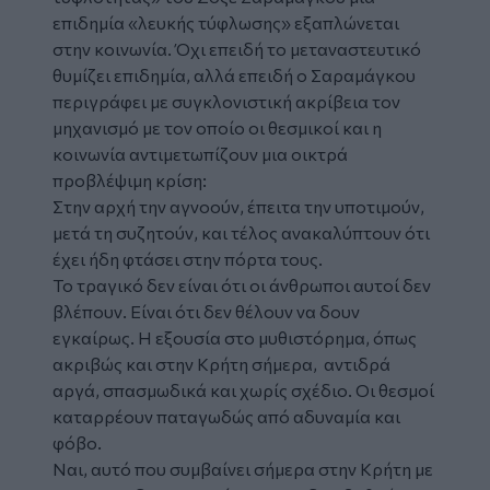
επιδημία «λευκής τύφλωσης» εξαπλώνεται
στην κοινωνία. Όχι επειδή το μεταναστευτικό
θυμίζει επιδημία, αλλά επειδή ο Σαραμάγκου
περιγράφει με συγκλονιστική ακρίβεια τον
μηχανισμό με τον οποίο οι θεσμικοί και η
κοινωνία αντιμετωπίζουν μια οικτρά
προβλέψιμη κρίση:
Στην αρχή την αγνοούν, έπειτα την υποτιμούν,
μετά τη συζητούν, και τέλος ανακαλύπτουν ότι
έχει ήδη φτάσει στην πόρτα τους.
Το τραγικό δεν είναι ότι οι άνθρωποι αυτοί δεν
βλέπουν. Είναι ότι δεν θέλουν να δουν
εγκαίρως. Η εξουσία στο μυθιστόρημα, όπως
ακριβώς και στην Κρήτη σήμερα, αντιδρά
αργά, σπασμωδικά και χωρίς σχέδιο. Οι θεσμοί
καταρρέουν παταγωδώς από αδυναμία και
φόβο.
Ναι, αυτό που συμβαίνει σήμερα στην Κρήτη με