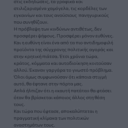
στις εκδηλώσεις, τα γραφικά και
στιλιζαρισμένα χαμόγελα, τις κορδέλες των
εγκαινίων και τους ανούσιους πανηγυρικούς
που συνηθίζουν.
Η πρόβλεψη των κινδύνων αντιθέτως, δεν
προσφέρει ψήφους. Προσφέρει μόνον ευθύνες.
Και η ευθύνη είναι ένα από τα πιο αντιδημοφιλή
προϊόντα της σύγχρονης πολιτικής αγοράς και
στην κρητική πιάτσα. Έτσι χρόνια τώρα,
κράτος, κόμματα και αυτοδιοίκηση κοιτούσαν
αλλού. Έκαναν γαργάρα το γνωστό πρόβλημα.
Όλοι όμως συμφωνούσαν ότι κάποια στιγμή
αυτό, θα έφτανε στην πόρτα μας.
Απλά ήλπιζαν ότι η «καυτή πατάτα» θα φτάσει
όταν θα βρίσκεται κάποιος άλλος στη θέση
τους.
Και τώρα που έφτασε, αποκαλύπτεται η
πραγματική κλίμακα των πολιτικών
αναστημάτων τους.