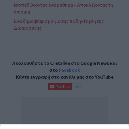
Ισοπεδώνοντας ένα μάθημα - Αποκλείοντας τη
Φυσική
Ένα δημοψήφισμα για την ποδηγέτηση της
Δικαιοσύνης
Ακολουθήστε το Cretalive στο
Google News
και
στο
Facebook
Κάντε εγγραφή στο κανάλι μας στο
YouTube