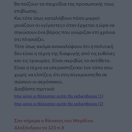
θα παίζουν τα παιχνίδια της προσωπικής τους
επιβίωσης.
Και τότε ίσως καταλάβουν πόσο μικροί
μοιάζουν οι «γίγαντες» όταν έρχεται η ώρα να
σηκώσουν ένα βάρος που γνώριζαν επί χρόνια
ότι πλησιάζει.
Τότε ίσως ακόμα ανακαλύψουν ότι η πολιτική
δεν είναι η τέχνη της διαφυγής από τις ευθύνες
και τις τρικυμίες. Είναι ακριβώς το αντίθετο.
Είναι η τέχνη να υπερασπίζεσαι τον τόπο σου
χωρίς να ελπίζεις ότι στη σύγκρουση θα σε
σώσουν οι αερόσακοι.
Διαβάστε σχετικά:
Μια μέρα οι θάλασσες αυτές θα εκδικηθούνε (1)
Μια μέρα οι θάλασσες αυτές θα εκδικηθούνε (2)
Σαν σήμερα ο θάνατος του Μεγάλου
Αλεξάνδρου το 323 π.Χ