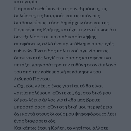
κατηγορία.
Παρακολουθεί κανείς τις συνεδριάσεις, τις
δηλώσεις, τις διαρροές και τις υπόγειες
διαβουλεύσεις, τόσο δημάρχων όσο και της
Περιφέρειας Κρήτης, και έχει την εντύπωση ότι
δεν εξελίσσεται μια διαδικασία λήψης
αποφάσεων, αλλά ένα πρωτάθλημα αποφυγής
ευθυνών. Ένα είδος πολιτικού αγωνίσματος,
όπου νικητής λογίζεται όποιος καταφέρει να
πετάξει γρηγορότερα την ευθύνη στον διπλανό
του από την καθημερινή «εκδίκηση» του
λιβυκού Πόντου.
«Όχι εδώ» λέει ο ένας γιατί αυτό θα είναι
«αιτία πολέμου». «Όχι εκεί, όχι στο δικό μου
δήμο» λέει ο άλλος γιατί «θα μας βρείτε
μπροστά σας». «Όχι στη δική μου περιφέρεια,
όχι κοντά στους δικούς μου ψηφοφόρους» λέει
ένας διαφορετικός.
Και κάπως έτσι η Κρήτη, το νησί που άλλοτε