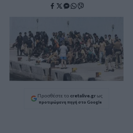
Facebook
Twitter
Messenger
Whatsapp
Viber
Προσθέστε το
cretalive.gr
ως
προτιμώμενη πηγή στο Google