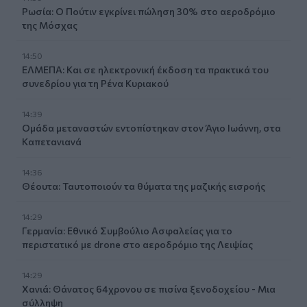
Ρωσία: Ο Πούτιν εγκρίνει πώληση 30% στο αεροδρόμιο
της Μόσχας
14:50
ΕΛΜΕΠΑ: Και σε ηλεκτρονική έκδοση τα πρακτικά του
συνεδρίου για τη Ρένα Κυριακού
14:39
Ομάδα μεταναστών εντοπίστηκαν στον Άγιο Ιωάννη, στα
Καπετανιανά
14:36
Θέουτα: Ταυτοποιούν τα θύματα της μαζικής εισροής
14:29
Γερμανία: Εθνικό Συμβούλιο Ασφαλείας για το
περιστατικό με drone στο αεροδρόμιο της Λειψίας
14:29
Χανιά: Θάνατος 64χρονου σε πισίνα ξενοδοχείου - Μια
σύλληψη