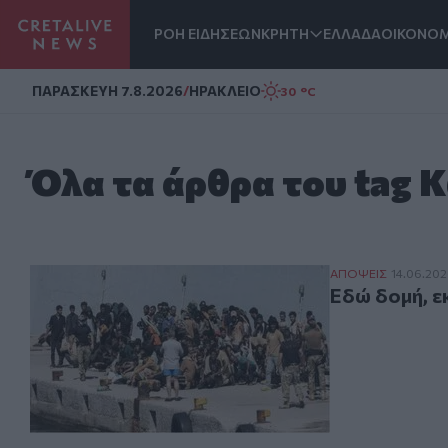
ΡΟΗ ΕΙΔΗΣΕΩΝ
ΚΡΗΤΗ
ΕΛΛΑΔΑ
ΟΙΚΟΝΟΜ
Homepage
ΠΑΡΑΣΚΕΥΗ 7.8.2026
/
ΗΡΑΚΛΕΙΟ
30 °C
Όλα τα άρθρα του tag
Εδώ δομή, εκεί 
ΑΠΟΨΕΙΣ
14.06.20
Εδώ δομή, εκ