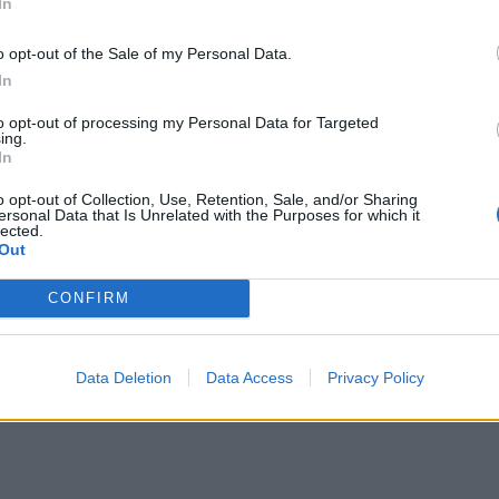
In
o opt-out of the Sale of my Personal Data.
In
to opt-out of processing my Personal Data for Targeted
ing.
 στη μεγάλη οθόνη
6
In
ιας στη μεγάλη οθόνη
o opt-out of Collection, Use, Retention, Sale, and/or Sharing
ersonal Data that Is Unrelated with the Purposes for which it
lected.
Out
CONFIRM
ρέφει) από την Ιθάκη
5
Data Deletion
Data Access
Privacy Policy
πιστρέφει) από την Ιθάκη