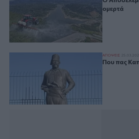
ομερτά
Που πας Καπετά
ΑΠΟΨΕΙΣ
25.03.20
Που πας Καπ