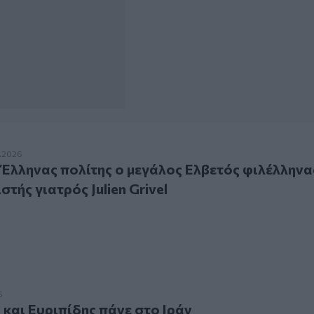
ηνας πολίτης ο μεγάλος Ελβετός φιλέλληνας και ανθρωπιστής 
.2026
 Έλληνας πολίτης ο μεγάλος Ελβετός φιλέλληνα
τής γιατρός Julien Grivel
 Ευριπίδης πάνε στο Ιράν
6
και Ευριπίδης πάνε στο Ιράν