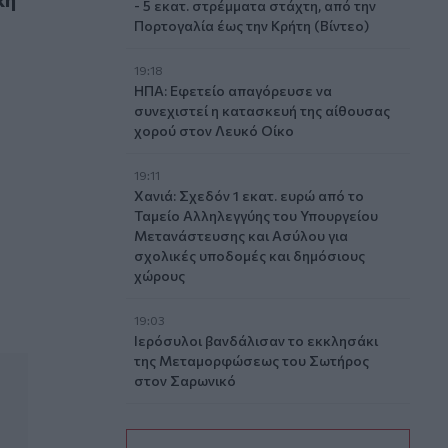
- 5 εκατ. στρέμματα στάχτη, από την
Πορτογαλία έως την Κρήτη (Βίντεο)
19:18
ΗΠΑ: Εφετείο απαγόρευσε να
συνεχιστεί η κατασκευή της αίθουσας
χορού στον Λευκό Οίκο
19:11
Χανιά: Σχεδόν 1 εκατ. ευρώ από το
Ταμείο Αλληλεγγύης του Υπουργείου
Μετανάστευσης και Ασύλου για
σχολικές υποδομές και δημόσιους
χώρους
19:03
Ιερόσυλοι βανδάλισαν το εκκλησάκι
της Μεταμορφώσεως του Σωτήρος
στον Σαρωνικό
18:59
ΗΠΑ: 23.000 θέσεις λιγότερες θέσεις