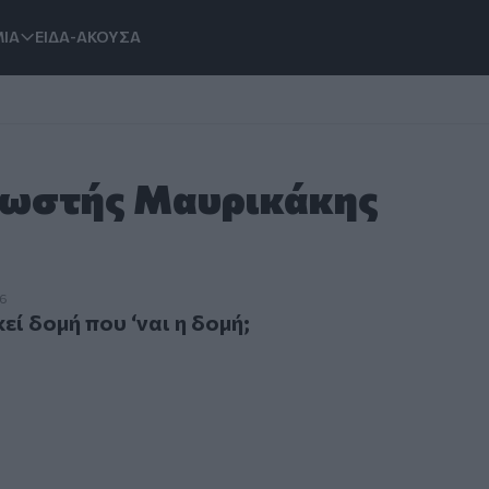
ΙΑ
ΕΙΔΑ-ΑΚΟΥΣΑ
 Κωστής Μαυρικάκης
δομή που ‘ναι η δομή;
26
εί δομή που ‘ναι η δομή;