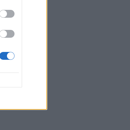
αγροτοδασική έκταση στο Στεφάνι
Κορίνθου
17:40
Χανιά: «4 Εποχές στον Δήμο Πλατανιά»
- Εγκαίνια Ομαδικής Έκθεσης
Ζωγραφικής & Φωτογραφίας
17:37
Πυρκαγιά σε έκταση με χαμηλή
βλάστηση στο Μαρκόπουλο Αττικής
17:32
Ελληνικός Ερυθρός Σταυρός: Τι πρέπει
να περιέχει ένα φαρμακείο διακοπών
17:24
Aποκαλύψεις σοκ για απειλές θανάτου
στο Μουντιάλ: «Θα ανατινάξω τον Μέσι
με τέσσερις βόμβες!»