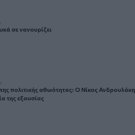
 σε νανουρίζει
5
υκά σε νανουρίζει
 πολιτικής αθωότητας: Ο Νίκος Ανδρουλάκης και η ειρωνεία 
5
της πολιτικής αθωότητας: Ο Νίκος Ανδρουλάκη
ία της εξουσίας