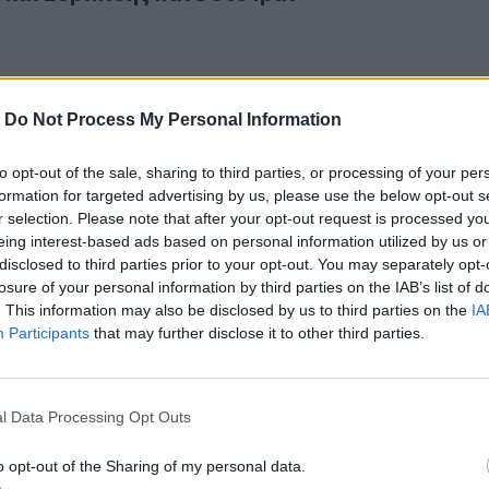
-
Do Not Process My Personal Information
to opt-out of the sale, sharing to third parties, or processing of your per
τη Δικαιοσύνη, διάφανη κρήνη κορυφαία πηγή
26
formation for targeted advertising by us, please use the below opt-out s
ρι στη Δικαιοσύνη, διάφανη κρήνη κορυφαία πηγ
r selection. Please note that after your opt-out request is processed y
eing interest-based ads based on personal information utilized by us or
disclosed to third parties prior to your opt-out. You may separately opt-
losure of your personal information by third parties on the IAB’s list of
. This information may also be disclosed by us to third parties on the
IA
Participants
that may further disclose it to other third parties.
ια τον Αποσελέμη
6
l Data Processing Opt Outs
α για τον Αποσελέμη
o opt-out of the Sharing of my personal data.