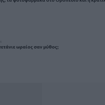
νιε ωραίος σαν μύθος;
26
ετάνιε ωραίος σαν μύθος;