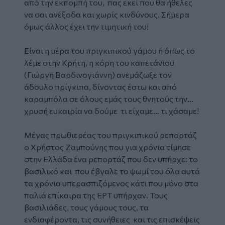
από την εκπομπή του, πας εκεί που θα ήθελες
να σαι ανέξοδα και χωρίς κινδύνους. Σήμερα
όμως άλλος έχει την τιμητική του!
Είναι η μέρα του πριγκιπικού γάμου ή όπως το
λέμε στην Κρήτη, η κόρη του καπετάνιου
(Γιώργη Βαρδινογιάννη) ανεμάζωξε τον
άδουλο πρίγκιπα, δίνοντας έστω και από
καραμπόλα σε όλους εμάς τους θνητούς την…
χρυσή ευκαιρία να δούμε τι είχαμε… τι χάσαμε!
Μέγας πρωθιερέας του πριγκιπικού ρεπορτάζ
ο Χρήστος Ζαμπούνης που για χρόνια τίμησε
στην Ελλάδα ένα ρεπορτάζ που δεν υπήρχε: το
βασιλικό και που έβγαλε το ψωμί του όλα αυτά
τα χρόνια υπερασπιζόμενος κάτι που μόνο στα
παλιά επίκαιρα της ΕΡΤ υπήρχαν. Τους
βασιλιάδες, τους γάμους τους, τα
ενδιαφέροντα, τις συνήθειες και τις επισκέψεις