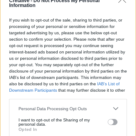
Cretalive -
Do Not Process My Personal
Information
18:58
Ένας σοβαρά τραυματίας από τροχαίο με γουρούνα στην
Ηλεία
If you wish to opt-out of the sale, sharing to third parties, or
processing of your personal or sensitive information for
18:55
targeted advertising by us, please use the below opt-out
Η πρώτη ομάδα που συλλυπήθηκε για τον χαμό του
section to confirm your selection. Please note that after your
πατέρα του Μέσι
opt-out request is processed you may continue seeing
interest-based ads based on personal information utilized by
18:45
us or personal information disclosed to third parties prior to
Τα «Παραμύθια του Σαββάτου»… πάνε διακοπές!
your opt-out. You may separately opt-out of the further
disclosure of your personal information by third parties on the
IAB’s list of downstream participants. This information may
18:38
Μυστήριο 3.500 ετών στη Σαντορίνη: Ο 15χρονος που δεν
also be disclosed by us to third parties on the
IAB’s List of
πρόλαβε να ξεφύγει από το τσουνάμι μπορεί ν' αλλάξει
Downstream Participants
that may further disclose it to other
τη χρονολογία της μεγάλης έκρηξης
third parties.
Personal Data Processing Opt Outs
18:22
ΟΦΗ: Έκλεισε τον Λορέντσο Ντίκμαν
I want to opt-out of the Sharing of my
personal data.
18:21
Opted In
ΕΛΓΕΚΑ: Προληπτική ανάκληση γνωστής μαρμελάδας