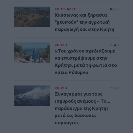
ΕΠΙΣΤΗΜΕΣ
16:56
Καύσωνας και ξηρασία
"χτυπούν" την αγροτική
παραγωγή και στην Κρήτη
ΚΡΗΤΗ
15:40
«Του χρόνου σχεδιάζουμε
να επιστρέψουμε στην
Κρήτη», μετά τη φωτιά στο
νότιο Ρέθυμνο
ΚΡΗΤΗ
13:28
Συναγερμός για τους
ισχυρούς ανέμους – Το...
παράδειγμα της Κρήτης
μετά τις δύσκολες
πυρκαγιές