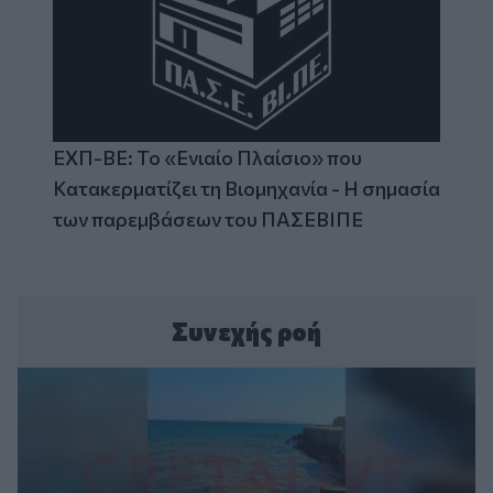
ΕΧΠ-ΒΕ: Το «Ενιαίο Πλαίσιο» που
Κατακερματίζει τη Βιομηχανία - Η σημασία
των παρεμβάσεων του ΠΑΣΕΒΙΠΕ
Συνεχής ροή