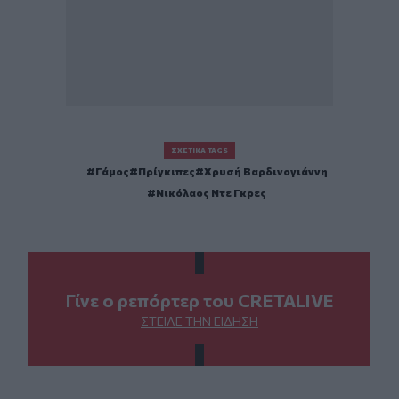
ΣΧΕΤΙΚΆ TAGS
Γάμος
Πρίγκιπες
Χρυσή Βαρδινογιάννη
Νικόλαος Ντε Γκρες
Γίνε ο ρεπόρτερ του CRETALIVE
ΣΤΕΊΛΕ ΤΗΝ ΕΊΔΗΣΗ