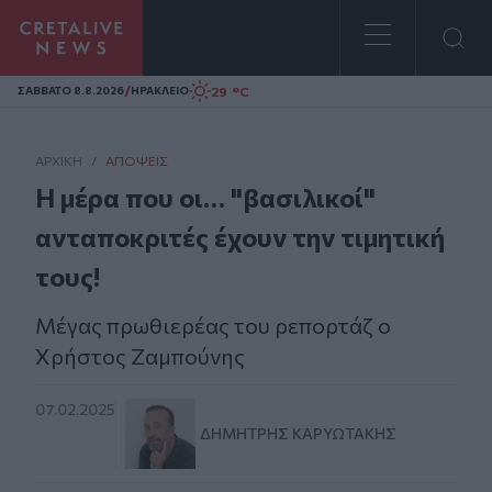
Homepage
/
29 °C
ΣAΒΒΑΤΟ 8.8.2026
ΗΡΑΚΛΕΙΟ
ΑΡΧΙΚΗ
/
ΑΠΌΨΕΙΣ
Η μέρα που οι… "βασιλικοί"
ανταποκριτές έχουν την τιμητική
τους!
Μέγας πρωθιερέας του ρεπορτάζ ο
Χρήστος Ζαμπούνης
07.02.2025
ΔΗΜΉΤΡΗΣ ΚΑΡΥΩΤΆΚΗΣ