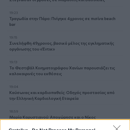
19:23
Τραγωδία στην Πάρο: Πνίγηκε 4χρονος σε πισίνα beach
bar
19:15
Συνελήφθη 49χρονος, βασικό μέλος της εγκληματικής
οργάνωσης του «Έντικ»
19:13
Το Φεστιβάλ Κινηματογράφου Χανίων παρουσιάζει τις
καλοκαιρινές του εκθέσεις
19:04
Καύσωνας και καρδιοπαθείς: Οδηγός προστασίας από
την Ελληνική Καρδιολογική Εταιρεία
18:59
Μαρία Καρυστιανού: Αποχώρησε και ο Νίκος
Μπρουτζάκης από την «Ελπίδα»