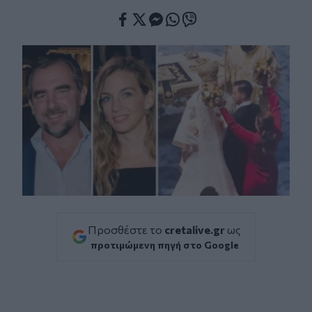
Facebook
Twitter
Messenger
Whatsapp
Viber
Προσθέστε το
cretalive.gr
ως
προτιμώμενη πηγή στο Google