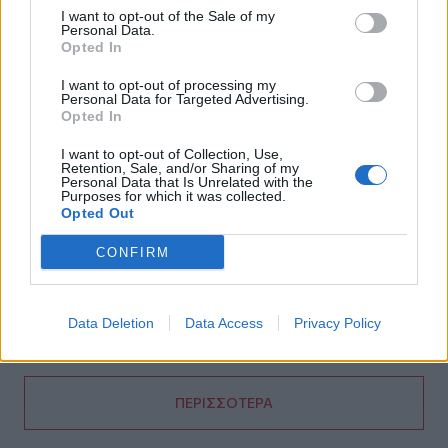
I want to opt-out of the Sale of my
φράουλα
Personal Data.
Opted In
18:05
Μια μεγάλη μουσική βραδιά στην Αλφά για τα 100 χρόνια
I want to opt-out of processing my
Personal Data for Targeted Advertising.
από τη γέννηση του Κώστα Μουντάκη
Opted In
18:04
I want to opt-out of Collection, Use,
Νεκρή μεγαλόσωμη αρκούδα στην Καστοριά, πιθανόν
Retention, Sale, and/or Sharing of my
Personal Data that Is Unrelated with the
από πυροβολισμό
Purposes for which it was collected.
Opted Out
17:59
Το μαρτύριο της σταγόνας στην Φορτέτσα: Τρεις μέρες
CONFIRM
χωρίς νερό!
17:51
Data Deletion
Data Access
Privacy Policy
Πεζοπορία από τη Μίλατο έως την παραλία των Ανωγείων
ΠΕΡΙΣΣΟΤΕΡΑ