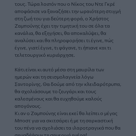
τους. Τώρα λοιπόν που ο Νίκος του Ντε Γκρέ
αποφάσισε να ξαναζήσει την ωραιότερη στιγμή
στη ζωή του για δεύτερη φορά, ο Χρήστος
Ζαμπούνης έχει την τιμητική του σε όλα τα
κανάλια, θα εξηγήσει, θα αποκαλύψει, θα
αναλύσει και θα πληροφορήσει τι έγινε, πώς
έγινε, γιατί έγινε, τι φάγανε, τι ήπιανε και τι
τελετουργικό κυριάρχησε.
Κάτι είναι κι αυτό μέσα στη μαυρίλα των
ημερών και τη σεισμολαγνεία λόγω
Σαντορίνης. Θα δούμε από την κλειδαρότρυπα,
θα σχολιάσουμε το ζευγάρι και τους
καλεσμένους και θα ευχηθούμε καλούς
απογόνους.
Κι αν ο Ζαμπούνης είναι εκεί θα λείπει ο μέγας
Μποστ για να σκιτσάρει ή με τη σαρκαστική
του πένα να σχολιάσει τα ιλαροτραγικά που θα
σημαδέψουν τη σημερινή ημέρα!