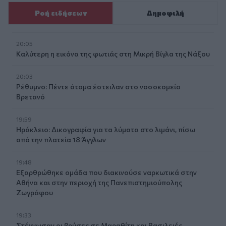
Ροή ειδήσεων
Δημοφιλή
20:05
Καλύτερη η εικόνα της φωτιάς στη Μικρή Βίγλα της Νάξου
20:03
Ρέθυμνο: Πέντε άτομα έστειλαν στο νοσοκομείο
Βρετανό
19:59
Ηράκλειο: Δικογραφία για τα λύματα στο λιμάνι, πίσω
από την πλατεία 18 Άγγλων
19:48
Εξαρθρώθηκε ομάδα που διακινούσε ναρκωτικά στην
Αθήνα και στην περιοχή της Πανεπιστημιούπολης
Ζωγράφου
19:33
Στέγνωσαν οι βρύσες σε Μαραθίτη και Βασιλειές