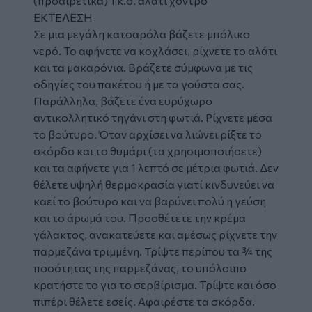
(προαιρετικά) 1 κ.σ. αλάτι χοντρό
ΕΚΤΕΛΕΣΗ
Σε μια μεγάλη κατσαρόλα βάζετε μπόλικο
νερό. Το αφήνετε να κοχλάσει, ρίχνετε το αλάτι
και τα μακαρόνια. Βράζετε σύμφωνα με τις
οδηγίες του πακέτου ή με τα γούστα σας.
Παράλληλα, βάζετε ένα ευρύχωρο
αντικολλητικό τηγάνι στη φωτιά. Ρίχνετε μέσα
το βούτυρο. Όταν αρχίσει να λιώνει ρίξτε το
σκόρδο και το θυμάρι (τα χρησιμοποιήσετε)
και τα αφήνετε για 1 λεπτό σε μέτρια φωτιά. Δεν
θέλετε υψηλή θερμοκρασία γιατί κινδυνεύει να
καεί το βούτυρο και να βαρύνει πολύ η γεύση
και το άρωμά του. Προσθέτετε την κρέμα
γάλακτος, ανακατεύετε και αμέσως ρίχνετε την
παρμεζάνα τριμμένη. Τρίψτε περίπου τα ¾ της
ποσότητας της παρμεζάνας, το υπόλοιπο
κρατήστε το για το σερβίρισμα. Τρίψτε και όσο
πιπέρι θέλετε εσείς. Αφαιρέστε τα σκόρδα.