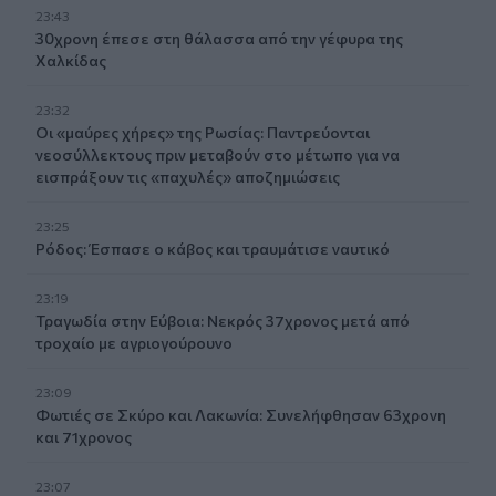
23:43
30χρονη έπεσε στη θάλασσα από την γέφυρα της
Χαλκίδας
23:32
Οι «μαύρες χήρες» της Ρωσίας: Παντρεύονται
νεοσύλλεκτους πριν μεταβούν στο μέτωπο για να
εισπράξουν τις «παχυλές» αποζημιώσεις
23:25
Ρόδος: Έσπασε ο κάβος και τραυμάτισε ναυτικό
23:19
Τραγωδία στην Εύβοια: Νεκρός 37χρονος μετά από
τροχαίο με αγριογούρουνο
23:09
Φωτιές σε Σκύρο και Λακωνία: Συνελήφθησαν 63χρονη
και 71χρονος
23:07