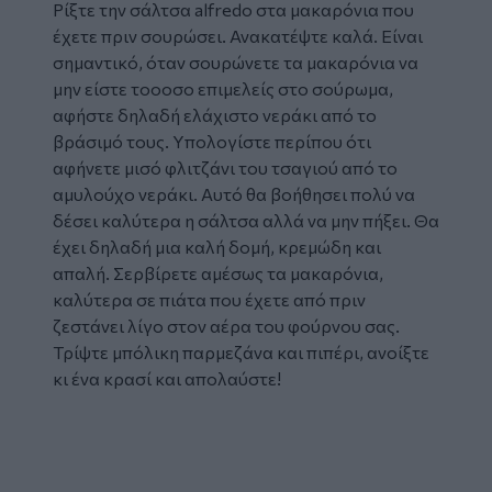
Ρίξτε την σάλτσα alfredo στα μακαρόνια που
έχετε πριν σουρώσει. Ανακατέψτε καλά. Είναι
σημαντικό, όταν σουρώνετε τα μακαρόνια να
μην είστε τοοοσο επιμελείς στο σούρωμα,
αφήστε δηλαδή ελάχιστο νεράκι από το
βράσιμό τους. Υπολογίστε περίπου ότι
αφήνετε μισό φλιτζάνι του τσαγιού από το
αμυλούχο νεράκι. Αυτό θα βοήθησει πολύ να
δέσει καλύτερα η σάλτσα αλλά να μην πήξει. Θα
έχει δηλαδή μια καλή δομή, κρεμώδη και
απαλή. Σερβίρετε αμέσως τα μακαρόνια,
καλύτερα σε πιάτα που έχετε από πριν
ζεστάνει λίγο στον αέρα του φούρνου σας.
Τρίψτε μπόλικη παρμεζάνα και πιπέρι, ανοίξτε
κι ένα κρασί και απολαύστε!