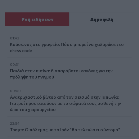
Ροή ειδήσεων
Δημοφιλή
01:42
Καύσωνας στο γραφείο: Πόσο μπορεί να χαλαρώσει το
dress code
00:31
Παιδιά στην πισίνα: 6 απαράβατοι κανόνες για την
πρόληψη του πνιγμού
00:00
Ανατριχιαστικό βίντεο από τον σεισμό στην Ιαπωνία:
Γιατροί προστατεύουν με τα σώματά τους ασθενή την
ώρα του χειρουργείου
23:54
Τραμπ: Ο πόλεμος με το Ιράν "θα τελειώσει σύντομα"