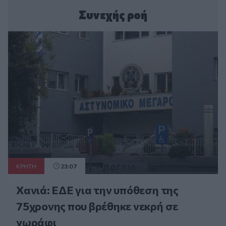
Συνεχής ροή
ΚΡΗΤΗ
23:07
Χανιά: ΕΔΕ για την υπόθεση της
75χρονης που βρέθηκε νεκρή σε
χωράφι