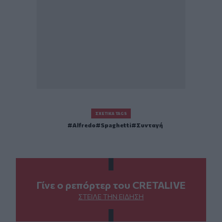
ΣΧΕΤΙΚΆ TAGS
Alfredo
Spaghetti
Συνταγή
Γίνε ο ρεπόρτερ του CRETALIVE
ΣΤΕΊΛΕ ΤΗΝ ΕΊΔΗΣΗ