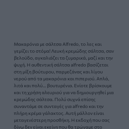
Μακαρόνια με σάλτσα Alfredo, το λες και
γεμίζει το στόμα! Λευκή κρεμώδης σάλτσα, σαν
βελούδο, αγκαλιάζει τα ζυμαρικά, μαζί και την
ψυχή. Η αυθεντική σάλτσα alfredo βασίζεται
στη μίξη βούτυρου, παρμεζάνας και λίγου
νερού από τα μακαρόνια και πιπεριού. Απλά,
λιτά και πολύ… βουτυρένια. Ενίοτε βρίσκουμε
και τη χρήση αλευριού για να δημιουργηθεί μια
κρεμώδης σάλτσα. Πολύ συχνά επίσης
συναντάμε σε συνταγές για alfredo και την
πλήρη κρέμα γάλακτος. Αυτή μάλλον είναι
μεταγενέστερη προσθήκη. Η εκδοχή που σας
δίνω δεν είναι εκείνη που θα τρώγαμε στο