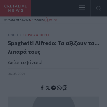
Homepage
/
26 °C
ΠΑΡΑΣΚΕΥΗ 7.8.2026
ΗΡΑΚΛΕΙΟ
ΑΡΧΙΚΗ
/
ΕΚΕΊΝΟΣ & ΕΚΕΊΝΗ
Spaghetti Alfredo: Τα αξίζουν τα…
λιπαρά τους
Δείτε το βίντεο!
06.05.2021
Facebook
Twitter
Messenger
Whatsapp
Viber