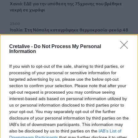
Χανιά: ΕΔΕ για την υπόθεση της 75χρονης που βρέθηκε
νεκρή σε χωράφι
23:00
Ιταλία: Στη Νάπολη καταγράφηκε θερμοκρασία-ρεκόρ 48
βαθμών
Cretalive -
Do Not Process My Personal
22:32
Information
Υπόθεση Marfin: Έφθασε στην Ελλάδα η 46χρονη
κατηγορούμενη για εμπρησμό
If you wish to opt-out of the sale, sharing to third parties, or
processing of your personal or sensitive information for
22:30
targeted advertising by us, please use the below opt-out
Αυτές είναι οι πιο επικίνδυνες εβδομάδες για μεγάλες
section to confirm your selection. Please note that after your
πυρκαγιές
opt-out request is processed you may continue seeing
interest-based ads based on personal information utilized by
22:21
us or personal information disclosed to third parties prior to
Χρήστος Δάντης: «Δεν περίμενα την αχαριστία, 22 χρόνια
your opt-out. You may separately opt-out of the further
μετά και συνάδελφοι προσπαθούν να ξεχάσουν ότι
disclosure of your personal information by third parties on the
έγραψα αυτό το τραγούδι»
IAB’s list of downstream participants. This information may
also be disclosed by us to third parties on the
IAB’s List of
22:14
Downstream Participants
that may further disclose it to other