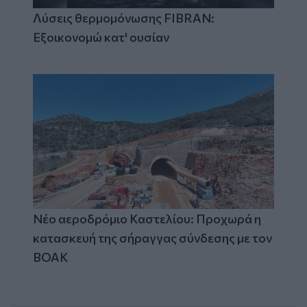
Λύσεις θερμομόνωσης FIBRAN:
Εξοικονομώ κατ' ουσίαν
Νέο αεροδρόμιο Καστελίου: Προχωρά η
κατασκευή της σήραγγας σύνδεσης με τον
ΒΟΑΚ