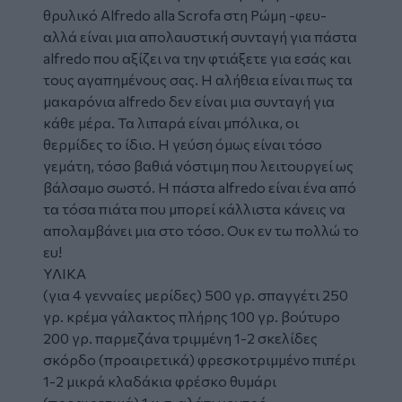
θρυλικό Alfredo alla Scrofa στη Ρώμη -φευ-
αλλά είναι μια απολαυστική συνταγή για πάστα
alfredo που αξίζει να την φτιάξετε για εσάς και
τους αγαπημένους σας. Η αλήθεια είναι πως τα
μακαρόνια alfredo δεν είναι μια συνταγή για
κάθε μέρα. Τα λιπαρά είναι μπόλικα, οι
θερμίδες το ίδιο. Η γεύση όμως είναι τόσο
γεμάτη, τόσο βαθιά νόστιμη που λειτουργεί ως
βάλσαμο σωστό. Η πάστα alfredo είναι ένα από
τα τόσα πιάτα που μπορεί κάλλιστα κάνεις να
απολαμβάνει μια στο τόσο. Ουκ εν τω πολλώ το
ευ!
ΥΛΙΚΑ
(για 4 γενναίες μερίδες) 500 γρ. σπαγγέτι 250
γρ. κρέμα γάλακτος πλήρης 100 γρ. βούτυρο
200 γρ. παρμεζάνα τριμμένη 1-2 σκελίδες
σκόρδο (προαιρετικά) φρεσκοτριμμένο πιπέρι
1-2 μικρά κλαδάκια φρέσκο θυμάρι