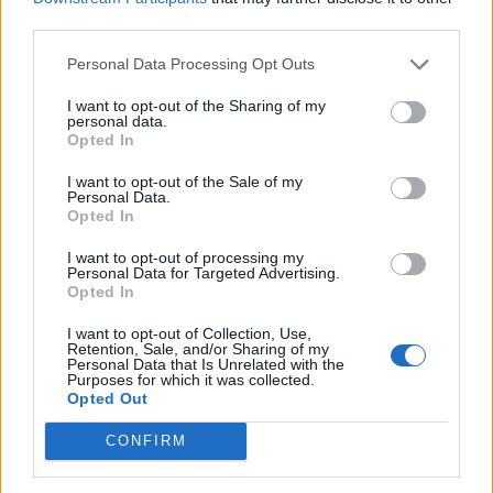
Ξεκινούν τα δοκιμαστικά δρομολόγια της επέκτασης του
third parties.
Μετρό Θεσσαλονίκης
Personal Data Processing Opt Outs
22:05
Τζόκερ: Αυτοί είναι οι τυχεροί αριθμοί που κερδίζουν
I want to opt-out of the Sharing of my
personal data.
πάνω από 2 εκατ. ευρώ
Opted In
21:56
I want to opt-out of the Sale of my
Συρία: Βόμβα εξερράγη σε λεωφορείο κοντά στη
Personal Data.
Opted In
Δαμασκό – Τουλάχιστον 2 νεκροί και 13 τραυματίες
I want to opt-out of processing my
21:43
Personal Data for Targeted Advertising.
Απίστευτο περιστατικό σε αγώνα μπέιζμπολ: Μπαστούνι
Opted In
παίκτη εκτοξεύτηκε στις κερκίδες και τραυμάτισε θεατή
I want to opt-out of Collection, Use,
- Δείτε βίντεο
Retention, Sale, and/or Sharing of my
Personal Data that Is Unrelated with the
Purposes for which it was collected.
21:30
Opted Out
Γκουτέρες: Άμεσος τερματισμός των επιθέσεων κατά
αμάχων σε Ουκρανία και Ρωσία
CONFIRM
21:26