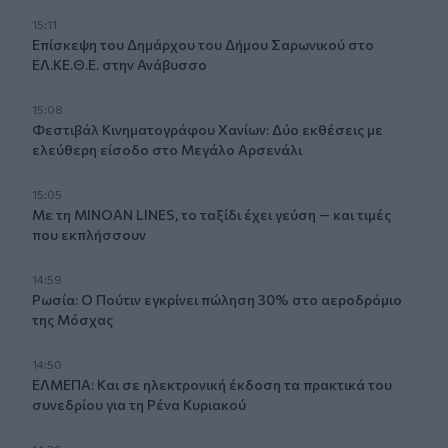
15:11
Επίσκεψη του Δημάρχου του Δήμου Σαρωνικού στο
ΕΛ.ΚΕ.Θ.Ε. στην Ανάβυσσο
15:08
Φεστιβάλ Κινηματογράφου Χανίων: Δύο εκθέσεις με
ελεύθερη είσοδο στο Μεγάλο Αρσενάλι
15:05
Με τη MINOAN LINES, το ταξίδι έχει γεύση — και τιμές
που εκπλήσσουν
14:59
Ρωσία: Ο Πούτιν εγκρίνει πώληση 30% στο αεροδρόμιο
της Μόσχας
14:50
ΕΛΜΕΠΑ: Και σε ηλεκτρονική έκδοση τα πρακτικά του
συνεδρίου για τη Ρένα Κυριακού