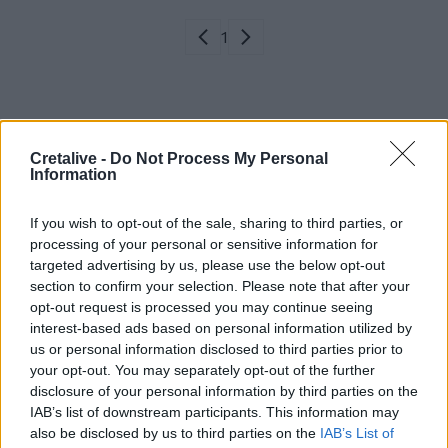
Σελιδοποίηση
Current page
1
Προηγούμενη σελίδα
Next page
Ροή ειδήσεων
Δημοφιλή
Cretalive -
Do Not Process My Personal
Information
16:30
If you wish to opt-out of the sale, sharing to third parties, or
Στεγαστικό επίδομα από το υπουργείο Παιδείας, σε 1.120
processing of your personal or sensitive information for
φοιτητές σε Βόλο, Λάρισα, Τρίκαλα, Καρδίτσα και Λαμία
targeted advertising by us, please use the below opt-out
section to confirm your selection. Please note that after your
16:17
opt-out request is processed you may continue seeing
Συντάξεις: Αυξάνονται οι αποχωρήσεις το 2026 καθώς
interest-based ads based on personal information utilized by
περισσότεροι ασφαλισμένοι βγαίνουν νωρίτερα
us or personal information disclosed to third parties prior to
your opt-out. You may separately opt-out of the further
16:15
disclosure of your personal information by third parties on the
Η Έμπαρος τίμησε τους νεκρούς της Κατοχής - 82 χρόνια
IAB’s list of downstream participants. This information may
από τη Μεγάλη Κύκλωση
also be disclosed by us to third parties on the
IAB’s List of