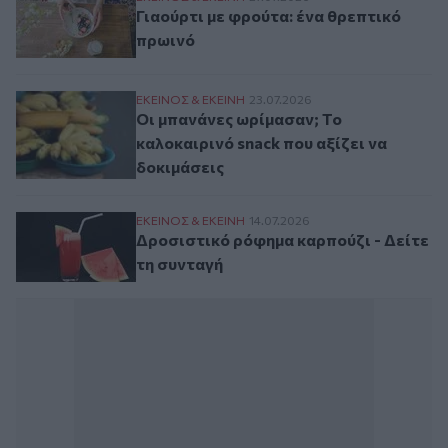
Γιαούρτι με φρούτα: ένα θρεπτικό
πρωινό
Οι μπανάνες ωρίμασαν; Το καλοκαιρινό sna
ΕΚΕΙΝΟΣ & ΕΚΕΙΝΗ
23.07.2026
Οι μπανάνες ωρίμασαν; Το
καλοκαιρινό snack που αξίζει να
δοκιμάσεις
Δροσιστικό ρόφημα καρπούζι - Δείτε τη 
ΕΚΕΙΝΟΣ & ΕΚΕΙΝΗ
14.07.2026
Δροσιστικό ρόφημα καρπούζι - Δείτε
τη συνταγή