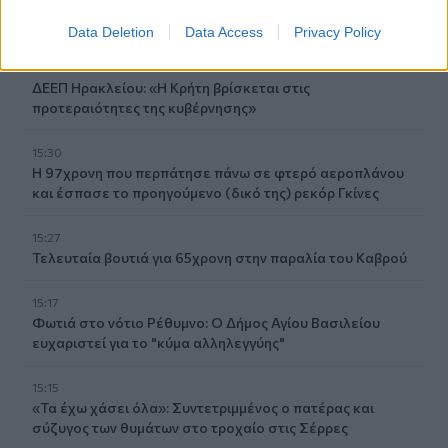
15:38
Πολιτική Προστασία: Νέα εναέρια μέσα και τεχνολογία
Data Deletion
Data Access
Privacy Policy
15:36
ΔΕΕΠ Ηρακλείου: «Η Κρήτη βρίσκεται στις
προτεραιότητες της κυβέρνησης»
15:30
Η 97χρονη που περπάτησε πάνω σε φτερό αεροπλάνου
και έσπασε το προηγούμενο (δικό της) ρεκόρ Γκίνες
15:27
Τελευταία βουτιά για 65χρονη στην παραλία του Καβρού
15:17
Φωτιά στο νότιο Ρέθυμνο: Ο Δήμος Αγίου Βασιλείου
ευχαριστεί για το "κύμα αλληλεγγύης"
15:15
«Τα έχω χάσει όλα»: Συντετριμμένος ο πατέρας και
σύζυγος των θυμάτων στο τροχαίο στις Σέρρες