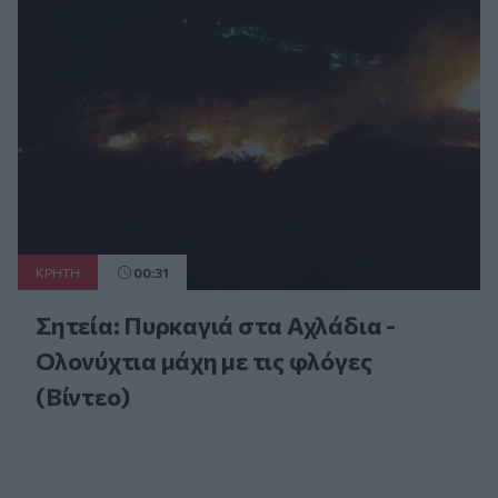
ΚΡΗΤΗ
00:31
Σητεία: Πυρκαγιά στα Αχλάδια -
Ολονύχτια μάχη με τις φλόγες
(Βίντεο)