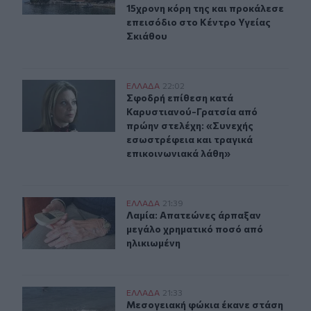
15χρονη κόρη της και προκάλεσε
επεισόδιο στο Κέντρο Υγείας
Σκιάθου
Σφοδρή επίθεση κατά Καρυστιανού-Γρατσία από πρώην 
ΕΛΛAΔΑ
22:02
Σφοδρή επίθεση κατά Καρυστιανού-
Σφοδρή επίθεση κατά
Καρυστιανού-Γρατσία από
πρώην στελέχη: «Συνεχής
εσωστρέφεια και τραγικά
επικοινωνιακά λάθη»
Λαμία: Απατεώνες άρπαξαν μεγάλο χρηματικό ποσό από
ΕΛΛAΔΑ
21:39
Λαμία: Απατεώνες άρπαξαν μεγάλο 
Λαμία: Απατεώνες άρπαξαν
μεγάλο χρηματικό ποσό από
ηλικιωμένη
Μεσογειακή φώκια έκανε στάση για ξεκούραση στην παρ
ΕΛΛAΔΑ
21:33
Μεσογειακή φώκια έκανε στάση για
Μεσογειακή φώκια έκανε στάση