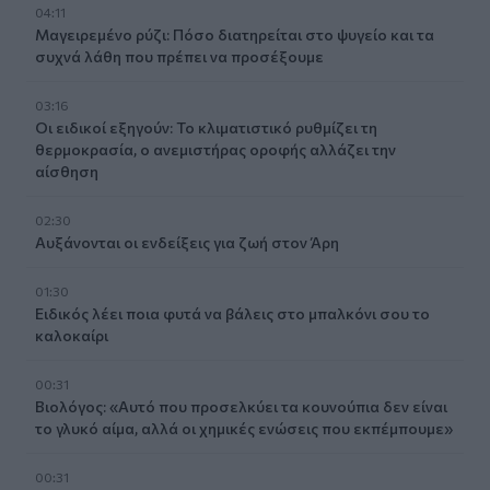
04:11
Μαγειρεμένο ρύζι: Πόσο διατηρείται στο ψυγείο και τα
συχνά λάθη που πρέπει να προσέξουμε
03:16
Οι ειδικοί εξηγούν: Το κλιματιστικό ρυθμίζει τη
θερμοκρασία, ο ανεμιστήρας οροφής αλλάζει την
αίσθηση
02:30
Αυξάνονται οι ενδείξεις για ζωή στον Άρη
01:30
Ειδικός λέει ποια φυτά να βάλεις στο μπαλκόνι σου το
καλοκαίρι
00:31
Βιολόγος: «Αυτό που προσελκύει τα κουνούπια δεν είναι
το γλυκό αίμα, αλλά οι χημικές ενώσεις που εκπέμπουμε»
00:31