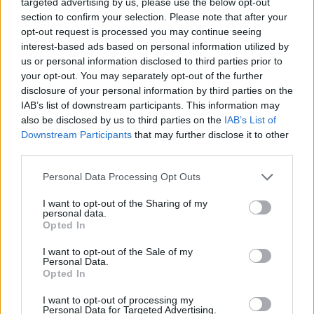
targeted advertising by us, please use the below opt-out
22:32
Πανεπιστήμιο Κρήτης: 3,35 εκατ. ευρώ από το Υπουργείο
section to confirm your selection. Please note that after your
Παιδείας, για το στεγαστικό επίδομα των φοιτητών
opt-out request is processed you may continue seeing
interest-based ads based on personal information utilized by
us or personal information disclosed to third parties prior to
22:22
Ηράκλειο: “Σκουπίδια κατάχαμα, μια ψησταριά στο
your opt-out. You may separately opt-out of the further
πουθενά κι ένα αμάξι παρατημένο στο πάρκο”
disclosure of your personal information by third parties on the
IAB’s list of downstream participants. This information may
also be disclosed by us to third parties on the
IAB’s List of
22:03
Downstream Participants
that may further disclose it to other
Καιρός: “Πορτοκαλί” συναγερμός στην Κρήτη - Ζέστη και
πολύ υψηλός κίνδυνος πυρκαγιάς!
third parties.
Personal Data Processing Opt Outs
22:02
Σφοδρή επίθεση κατά Καρυστιανού-Γρατσία από πρώην
I want to opt-out of the Sharing of my
στελέχη: «Συνεχής εσωστρέφεια και τραγικά
personal data.
επικοινωνιακά λάθη»
Opted In
I want to opt-out of the Sale of my
Personal Data.
ΠΕΡΙΣΣΟΤΕΡΑ
Opted In
I want to opt-out of processing my
Personal Data for Targeted Advertising.