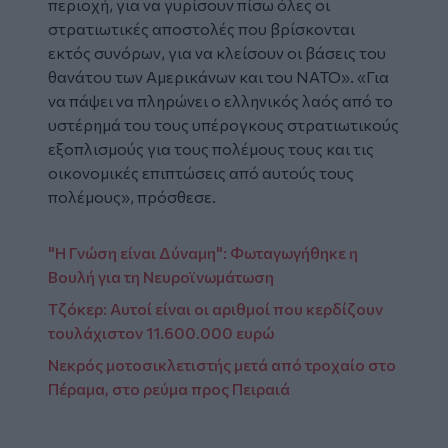
περιοχή, για να γυρίσουν πίσω όλες οι
στρατιωτικές αποστολές που βρίσκονται
εκτός συνόρων, για να κλείσουν οι βάσεις του
θανάτου των Αμερικάνων και του ΝΑΤΟ». «Για
να πάψει να πληρώνει ο ελληνικός λαός από το
υστέρημά του τους υπέρογκους στρατιωτικούς
εξοπλισμούς για τους πολέμους τους και τις
οικονομικές επιπτώσεις από αυτούς τους
πολέμους», πρόσθεσε.
"Η Γνώση είναι Δύναμη": Φωταγωγήθηκε η
Βουλή για τη Νευροϊνωμάτωση
Τζόκερ: Αυτοί είναι οι αριθμοί που κερδίζουν
τουλάχιστον 11.600.000 ευρώ
Νεκρός μοτοσικλετιστής μετά από τροχαίο στο
Πέραμα, στο ρεύμα προς Πειραιά