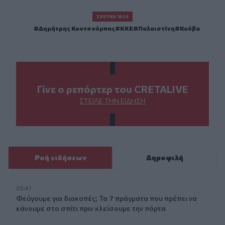
ΣΧΕΤΙΚΆ TAGS
Δημήτρης Κουτσούμπας
ΚΚΕ
Παλαιστίνη
Κούβα
Γίνε ο ρεπόρτερ του CRETALIVE
ΣΤΕΊΛΕ ΤΗΝ ΕΊΔΗΣΗ
Ροή ειδήσεων
Δημοφιλή
05:41
Φεύγουμε για διακοπές; Τα 7 πράγματα που πρέπει να
κάνουμε στο σπίτι πριν κλείσουμε την πόρτα