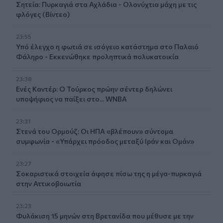
Σητεία: Πυρκαγιά στα Αχλάδια - Ολονύχτια μάχη με τις
φλόγες (Βίντεο)
23:55
Υπό έλεγχο η φωτιά σε ισόγειο κατάστημα στο Παλαιό
Φάληρο - Εκκενώθηκε προληπτικά πολυκατοικία
23:38
Ενές Καντέρ: Ο Τούρκος πρώην σέντερ δηλώνει
υποψήφιος να παίξει στο... WNBA
23:31
Στενά του Ορμούζ: Οι ΗΠΑ «βλέπουν» σύντομα
συμφωνία - «Υπάρχει πρόοδος μεταξύ Ιράν και Ομάν»
23:27
Σοκαριστικά στοιχεία άφησε πίσω της η μέγα-πυρκαγιά
στην Αττικοβοιωτία
23:23
Φυλάκιση 15 μηνών στη Βρετανίδα που μέθυσε με την