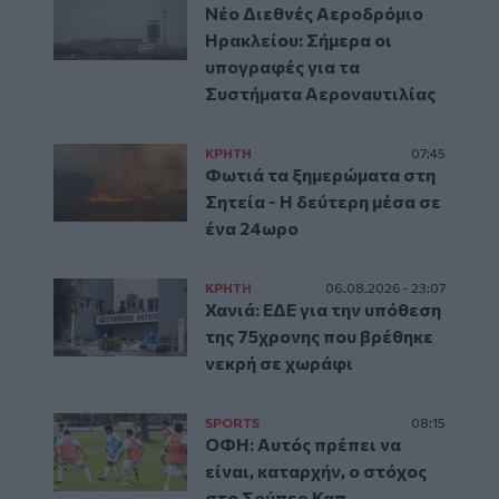
Νέο Διεθνές Αεροδρόμιο
Ηρακλείου: Σήμερα οι
υπογραφές για τα
Συστήματα Αεροναυτιλίας
ΚΡΗΤΗ
07:45
Φωτιά τα ξημερώματα στη
Σητεία - Η δεύτερη μέσα σε
ένα 24ωρο
ΚΡΗΤΗ
06.08.2026 - 23:07
Χανιά: ΕΔΕ για την υπόθεση
της 75χρονης που βρέθηκε
νεκρή σε χωράφι
SPORTS
08:15
ΟΦΗ: Αυτός πρέπει να
είναι, καταρχήν, ο στόχος
στο Σούπερ Καπ