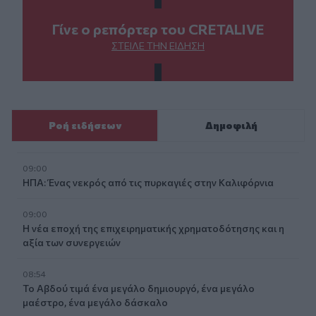
Γίνε ο ρεπόρτερ του CRETALIVE
ΣΤΕΊΛΕ ΤΗΝ ΕΊΔΗΣΗ
Ροή ειδήσεων
Δημοφιλή
09:00
ΗΠΑ: Ένας νεκρός από τις πυρκαγιές στην Καλιφόρνια
09:00
Η νέα εποχή της επιχειρηματικής χρηματοδότησης και η
αξία των συνεργειών
08:54
Το Αβδού τιμά ένα μεγάλο δημιουργό, ένα μεγάλο
μαέστρο, ένα μεγάλο δάσκαλο