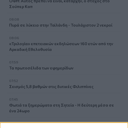
ΟΦΗ: Αυτός πρέπει να είναι, καταρχήν, ο στόχος στο
Σούπερ Καπ
08:08
Πυρά σε λύκειο στην Ταϊλάνδη - Τουλάχιστον 2 νεκροί
08:06
«Τριλογία» επετειακών εκδηλώσεων 160 ετών από την
Αρκαδική Εθελοθυσία
07:59
Τα πρωτοσέλιδα των εφημερίδων
07:52
Σεισμός 5,8 βαθμών στις δυτικές Φιλιππίνες
07:45
Φωτιά τα ξημερώματα στη Σητεία - Η δεύτερη μέσα σε
ένα 24ωρο
07:37