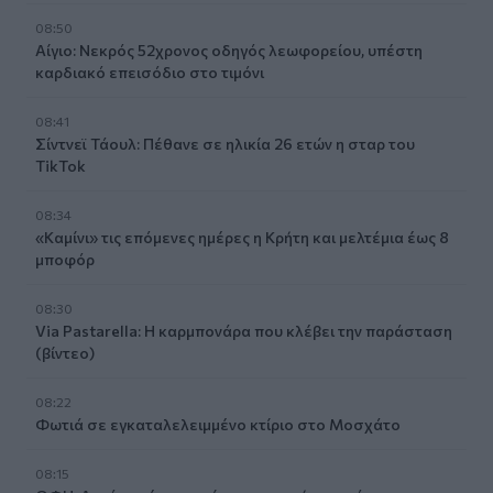
08:50
Αίγιο: Νεκρός 52χρονος οδηγός λεωφορείου, υπέστη
καρδιακό επεισόδιο στο τιμόνι
08:41
Σίντνεϊ Τάουλ: Πέθανε σε ηλικία 26 ετών η σταρ του
TikTok
08:34
«Καμίνι» τις επόμενες ημέρες η Κρήτη και μελτέμια έως 8
μποφόρ
08:30
Via Pastarella: Η καρμπονάρα που κλέβει την παράσταση
(βίντεο)
08:22
Φωτιά σε εγκαταλελειμμένο κτίριο στο Μοσχάτο
08:15