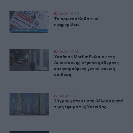
Τα πρωτοσέλιδα των εφημερίδων
ΕΛΛAΔΑ
07:59
Τα πρωτοσέλιδα των εφημερίδων
Τα πρωτοσέλιδα των
εφημερίδων
Υπόθεση Marfin: Ενώπιον της Δικαιοσύνης σήμερα η 46
ΕΛΛAΔΑ
07:03
Υπόθεση Marfin: Ενώπιον της Δικαι
Υπόθεση Marfin: Ενώπιον της
Δικαιοσύνης σήμερα η 46χρονη
κατηγορούμενη για τη φονική
επίθεση
30χρονη έπεσε στη θάλασσα από την γέφυρα της Χαλκί
ΕΛΛAΔΑ
23:43
30χρονη έπεσε στη θάλασσα από τη
30χρονη έπεσε στη θάλασσα από
την γέφυρα της Χαλκίδας