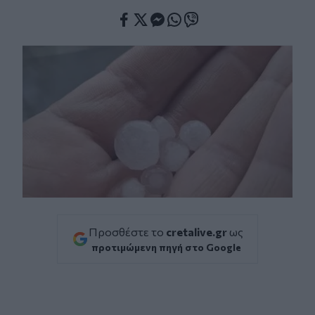
Facebook
Twitter
Messenger
Whatsapp
Viber
Προσθέστε το
cretalive.gr
ως
προτιμώμενη πηγή στο Google