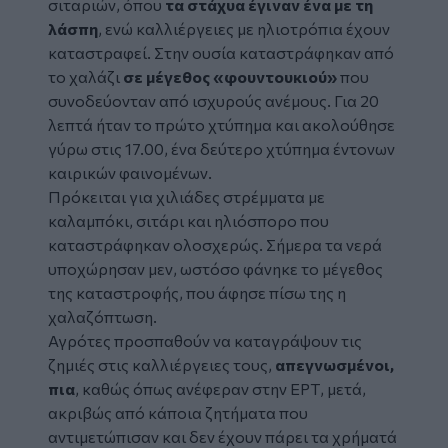
σιταριών, όπου
τα στάχυα έγιναν ένα με τη
λάσπη
, ενώ καλλιέργειες με ηλιοτρόπια έχουν
καταστραφεί. Στην ουσία καταστράφηκαν από
το χαλάζι
σε μέγεθος «φουντουκιού»
που
συνοδεύονταν από ισχυρούς ανέμους. Για 20
λεπτά ήταν το πρώτο χτύπημα και ακολούθησε
γύρω στις 17.00, ένα δεύτερο χτύπημα έντονων
καιρικών φαινομένων.
Πρόκειται για χιλιάδες στρέμματα με
καλαμπόκι, σιτάρι και ηλιόσπορο που
καταστράφηκαν ολοσχερώς. Σήμερα τα νερά
υποχώρησαν μεν, ωστόσο φάνηκε το μέγεθος
της καταστροφής, που άφησε πίσω της η
χαλαζόπτωση.
Αγρότες προσπαθούν να καταγράψουν τις
ζημιές στις καλλιέργειες τους,
απεγνωσμένοι,
πια
, καθώς όπως ανέφεραν στην
ΕΡΤ
, μετά,
ακριβώς από κάποια ζητήματα που
αντιμετώπισαν και δεν έχουν πάρει τα χρήματά