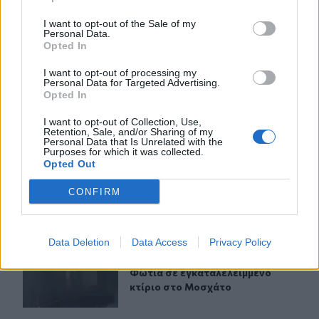
I want to opt-out of the Sale of my
ΠΕΡΙΣΣΟΤΕΡΑ
Personal Data.
Opted In
I want to opt-out of processing my
Personal Data for Targeted Advertising.
Opted In
I want to opt-out of Collection, Use,
ΣΧΕΤΙΚA AΡΘΡΑ
Retention, Sale, and/or Sharing of my
Personal Data that Is Unrelated with the
Purposes for which it was collected.
Opted Out
Αίγιο: Νεκρός 52χρονος οδηγός λεωφορείου, υπέστη κα
ΕΛΛAΔΑ
08:50
Αίγιο: Νεκρός 52χρονος οδηγός λεω
Αίγιο: Νεκρός 52χρονος οδηγός
CONFIRM
λεωφορείου, υπέστη καρδιακό
επεισόδιο στο τιμόνι
Data Deletion
Data Access
Privacy Policy
Φωτιά σε εγκαταλελειμμένο κτίριο στο Μοσχάτο
ΕΛΛAΔΑ
08:22
Φωτιά σε εγκαταλελειμμένο κτίριο
Φωτιά σε εγκαταλελειμμένο
κτίριο στο Μοσχάτο