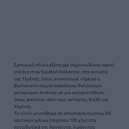
Εμπορικό πλοίο
εξέπεμψε σήμα κινδύνου αφού
επλήγη στην Ερυθρά Θάλασσα, στα ανοικτά
της Υεμένης, όπως ανακοίνωσε σήμερα η
βρετανική εταιρία ασφάλειας θαλάσσιων
μεταφορών Ambrey, σε μια ακόμα επίθεση,
όπως φαίνεται, από τους αντάρτες Χούθι της
Υεμένης
.
Το πλοίο χτυπήθηκε σε απόσταση περίπου 68
ναυτικών μιλίων (περίπου 126 χλμ) στα
νοτιοδυτικά της Χοντέιντα, λιμάνι που