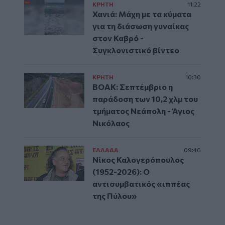
ΚΡΗΤΗ
11:22
Χανιά: Μάχη με τα κύματα
για τη διάσωση γυναίκας
στον Καβρό -
Συγκλονιστικό βίντεο
ΚΡΗΤΗ
10:30
ΒΟΑΚ: Σεπτέμβριο η
παράδοση των 10,2 χλμ του
τμήματος Νεάπολη - Άγιος
Νικόλαος
ΕΛΛAΔΑ
09:46
Νίκος Καλογερόπουλος
(1952-2026): O
αντισυμβατικός «ιππέας
της Πύλου»