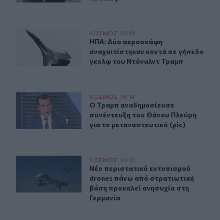
ΗΠΑ: Δύο αεροσκάφη αναχαιτίστηκαν κοντά σε γήπεδο
ΚΟΣΜΟΣ
08:19
ΗΠΑ: Δύο αεροσκάφη αναχαιτίστηκ
ΗΠΑ: Δύο αεροσκάφη
αναχαιτίστηκαν κοντά σε γήπεδο
γκολφ του Ντόναλντ Τραμπ
Ο Τραμπ αναδημοσίευσε συνέντευξη του Θάνου Πλεύρη γ
ΚΟΣΜΟΣ
08:14
Ο Τραμπ αναδημοσίευσε συνέντευξη 
Ο Τραμπ αναδημοσίευσε
συνέντευξη του Θάνου Πλεύρη
για το μεταναστευτικό (pic)
Νέο περιστατικό εντοπισμού drones πάνω από στρατιωτ
ΚΟΣΜΟΣ
08:10
Νέο περιστατικό εντοπισμού drone
Νέο περιστατικό εντοπισμού
drones πάνω από στρατιωτική
βάση προκαλεί ανησυχία στη
Γερμανία