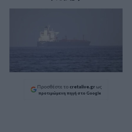
Facebook
Twitter
Messenger
Whatsapp
Viber
Προσθέστε το
cretalive.gr
ως
προτιμώμενη πηγή στο Google