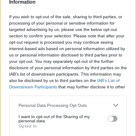
Information
11:30
Μήλος: 33χρονος τουρίστας... εγκλωβίστηκε σε βράχο 20
If you wish to opt-out of the sale, sharing to third parties, or
μέτρων και τον διέσωσε το Λιμενικό τα ξημερώματα
processing of your personal or sensitive information for
targeted advertising by us, please use the below opt-out
11:28
section to confirm your selection. Please note that after your
«Η δίκη του Μάνου Χατζιδάκι» στα Χανιά
opt-out request is processed you may continue seeing
interest-based ads based on personal information utilized by
11:22
us or personal information disclosed to third parties prior to
Χανιά: Μάχη με τα κύματα για τη διάσωση γυναίκας στον
your opt-out. You may separately opt-out of the further
Καβρό - Συγκλονιστικό βίντεο
disclosure of your personal information by third parties on the
IAB’s list of downstream participants. This information may
11:19
also be disclosed by us to third parties on the
IAB’s List of
Το μεγάλο στοίχημα του ΠΑΣΟΚ στην Κρήτη με την
Downstream Participants
that may further disclose it to other
εκδήλωση για την 3η του Σεπτέμβρη!
third parties.
Personal Data Processing Opt Outs
ΠΕΡΙΣΣΟΤΕΡΑ
I want to opt-out of the Sharing of my
personal data.
Opted In