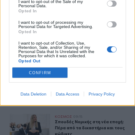
I want to opt-out of the Sale of my
Personal Data.
Opted In
ΣΧΕΤΙΚA AΡΘΡΑ
I want to opt-out of processing my
Personal Data for Targeted Advertising.
Opted In
Forbes: Οι καλύτεροι προορισμοί για συνταξιοδότηση στ
ΚΟΣΜΟΣ
11:42
Forbes: Οι καλύτεροι προορισμοί γι
Forbes: Οι καλύτεροι προορισμοί
I want to opt-out of Collection, Use,
για συνταξιοδότηση στο
Retention, Sale, and/or Sharing of my
εξωτερικό το 2026 - Τι γράφει
Personal Data that Is Unrelated with the
για την Ελλάδα
Purposes for which it was collected.
Opted Out
CONFIRM
Άγρια δολοφονία φοιτήτριας στην Αριζόνα: Ήθελε να το
ΚΟΣΜΟΣ
09:20
Άγρια δολοφονία φοιτήτριας στην Α
Άγρια δολοφονία φοιτήτριας
στην Αριζόνα: Ήθελε να τον
Data Deletion
Data Access
Privacy Policy
χωρίσει και την στραγγάλισε
Σπουδές Νομικής στη νέα εποχή: Πέρα από τα δικαστήρι
ΚΟΣΜΟΣ
09:15
Σπουδές Νομικής στη νέα εποχή: Πέ
Σπουδές Νομικής στη νέα εποχή:
Πέρα από τα δικαστήρια και τους
κώδικες