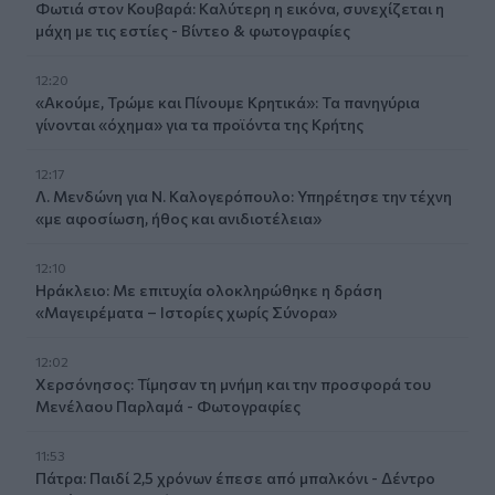
Φωτιά στον Κουβαρά: Καλύτερη η εικόνα, συνεχίζεται η
μάχη με τις εστίες - Βίντεο & φωτογραφίες
12:20
«Ακούμε, Τρώμε και Πίνουμε Κρητικά»: Τα πανηγύρια
γίνονται «όχημα» για τα προϊόντα της Κρήτης
12:17
Λ. Μενδώνη για Ν. Καλογερόπουλο: Υπηρέτησε την τέχνη
«με αφοσίωση, ήθος και ανιδιοτέλεια»
12:10
Ηράκλειο: Με επιτυχία ολοκληρώθηκε η δράση
«Μαγειρέματα – Ιστορίες χωρίς Σύνορα»
12:02
Χερσόνησος: Τίμησαν τη μνήμη και την προσφορά του
Μενέλαου Παρλαμά - Φωτογραφίες
11:53
Πάτρα: Παιδί 2,5 χρόνων έπεσε από μπαλκόνι - Δέντρο