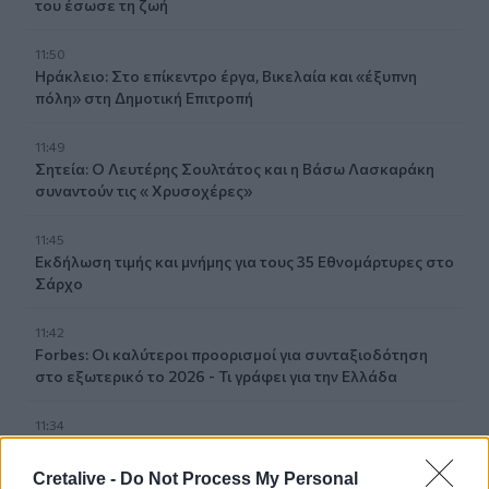
του έσωσε τη ζωή
11:50
Ηράκλειο: Στο επίκεντρο έργα, Βικελαία και «έξυπνη
πόλη» στη Δημοτική Επιτροπή
11:49
Σητεία: Ο Λευτέρης Σουλτάτος και η Βάσω Λασκαράκη
συναντούν τις « Χρυσοχέρες»
11:45
Εκδήλωση τιμής και μνήμης για τους 35 Εθνομάρτυρες στο
Σάρχο
11:42
Forbes: Οι καλύτεροι προορισμοί για συνταξιοδότηση
στο εξωτερικό το 2026 - Τι γράφει για την Ελλάδα
11:34
Χανιά: Η παράδοση ζωντανεύει στους δρόμους των
Χανίων
Cretalive -
Do Not Process My Personal