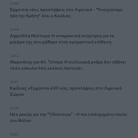
12:56
Έρχονται νέες προσλήψεις στο Λιμενικό - "Ενισχύσαμε
ήδη την Κρήτη" λέει ο Κικίλιας
12:49
Αφροδίτη Νέστορα: Η σπαρακτική ανάρτηση για τη
μητέρα της που χάθηκε στην εμπρηστική επίθεση
12:42
Μαρινάκης για Αλ. Τσίπρα: Η συλλογική μνήμη δεν σβήνει
τόσο εύκολα όσο εκείνος πιστεύει
12:41
Κικίλιας: «Έρχονται 420 νέες προσλήψεις στο Λιμενικό
Σώμα»
12:34
Νέο ρεκόρ για την "Οδύσσεια" - Η πιο επιτυχημένη ταινία
του Νόλαν
12:22