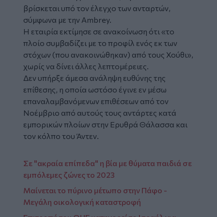
βρίσκεται υπό τον έλεγχο των ανταρτών,
σύμφωνα με την Ambrey.
Η εταιρία εκτίμησε σε ανακοίνωση ότι «το
πλοίο συμβαδίζει με το προφίλ ενός εκ των
στόχων (που ανακοινώθηκαν) από τους Χούθι»,
χωρίς να δίνει άλλες λεπτομέρειες.
Δεν υπήρξε άμεσα ανάληψη ευθύνης της
επίθεσης, η οποία ωστόσο έγινε εν μέσω
επαναλαμβανόμενων επιθέσεων από τον
Νοέμβριο από αυτούς τους αντάρτες κατά
εμπορικών πλοίων στην Ερυθρά Θάλασσα και
τον κόλπο του Άντεν.
Σε "ακραία επίπεδα" η βία με θύματα παιδιά σε
εμπόλεμες ζώνες το 2023
Μαίνεται το πύρινο μέτωπο στην Πάφο -
Μεγάλη οικολογική καταστροφή