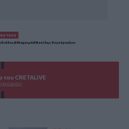
ΙΚΆ TAGS
εδιάδας
Μαχαιρά
Βασίλης Κεγκέρογλου
ερ του CRETALIVE
ΤΗΝ ΕΊΔΗΣΗ