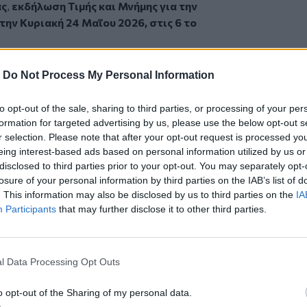
άς
,
εκδήλωση Τιμής και Μνήμης για την
την Κυριακή 24 Μαΐου 2026, στις 6 το
-
Do Not Process My Personal Information
to opt-out of the sale, sharing to third parties, or processing of your per
formation for targeted advertising by us, please use the below opt-out s
r selection. Please note that after your opt-out request is processed y
eing interest-based ads based on personal information utilized by us or
disclosed to third parties prior to your opt-out. You may separately opt-
losure of your personal information by third parties on the IAB’s list of
ήτης από τον συνταξιούχο Γυμνασιάρχη
. This information may also be disclosed by us to third parties on the
IA
Participants
that may further disclose it to other third parties.
εια Μπαντουβά
 Ριζιτών «Η Κίσσαμος»
τη Σχολή Κρητικών Χορών «Αροδαμός»
l Data Processing Opt Outs
ουντρονικόλας (λύρα), Μάνος
πουδάκης (κρουστά, ασκομαντούρα)
o opt-out of the Sharing of my personal data.