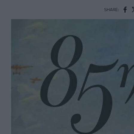
SHARE:
Face
T