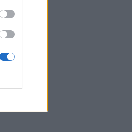
12:15
Κίσσαμος: 32χρονος κατηγορείται για
πέντε κλοπές από επιχειρήσεις
12:14
Τροχαίο ατύχημα το πρωί στην Πάρνηθα
- Στο νοσοκομείο 4 άτομα
11:59
Τραγωδία στα Μάλια: 64χρονος
ανασύρθηκε νεκρός από τη θάλασσα
11:55
Σορός 57χρονης στον Λυκαβηττό: Τι
εξετάζουν οι αρχές για τη μοιραία
πτώση
11:49
Ηράκλειο: Σοβαρή βλάβη στη γεώτρηση
των Βασιλειών – Πού προβλέπονται
προβλήματα υδροδότησης