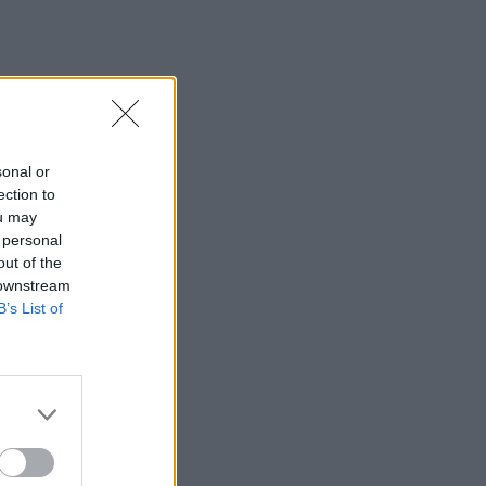
περίπου 200 αφίξεις ταξιδιωτών από
την Ιταλία
12:54
Κρήτη: Ριπές ανέμου έως 110 χλμ την
ώρα - Παραμένει ο "κόκκινος"
συναγερμός
sonal or
ection to
12:44
ou may
Άρτα: Απολογούνται ο διευθυντής και ο
 personal
τεχνικός ασφαλείας του ΔΕΔΔΗΕ
out of the
 downstream
12:38
B’s List of
Τουρνάς: Σε επιφυλακή ο κρατικός
μηχανισμός
12:27
Μήλος: Ελικόπτερο… προσγειώθηκε
στο Σαρακήνικο για να κάνουν μπάνιο οι
επιβάτες του - Δείτε βίντεο