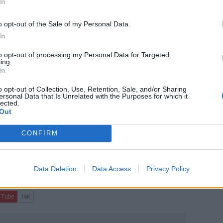
In
από την
Κρήτη
και το
Ηράκλειο
o opt-out of the Sale of my Personal Data.
In
 τις προδιαγραφές για δομή μεταναστών
to opt-out of processing my Personal Data for Targeted
ing.
από τον νέο ΒΟΑΚ
In
 για τα αδιέξοδα του πρωτογενούς
o opt-out of Collection, Use, Retention, Sale, and/or Sharing
ersonal Data that Is Unrelated with the Purposes for which it
lected.
Out
CONFIRM
ο
Google News
και στο
Facebook
Data Deletion
Data Access
Privacy Policy
κανάλι μας στο
YouTube