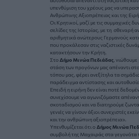
αυτοθυσία απέναντι στη ναζιστική κα
υπενθύμιση του χρέους μας να υπερασπ
Ανθρώπινης Αξιοπρέπειας και της Ειρή
Οι Κρητικοί, μαζί με τις συμμαχικές δ
σελίδες της Ιστορίας, με τη σθεναρή 
αριθμητικά ανώτερους Γερμανούς κατα
που προκάλεσαν στις ναζιστικές δυνά
κατακτήσουν την Κρήτη.
Στο
Δήμο Μινώα Πεδιάδας
, νιώθουμε
στάση των προγόνων μας απέναντι στο
τόπου μας, φέρει ανεξίτηλα τα σημάδι
παράδειγμα αντίστασης και αυτοθυσία
Επειδή η ειρήνη δεν είναι ποτέ δεδομέν
συνεχίσουμε να αγωνιζόμαστε απέναντ
σκοταδισμού και να διατηρούμε ζωνταν
γενιές να γίνουν άξιοι συνεχιστές εκε
και την ανθρώπινη αξιοπρέπεια».
Υπενθυμίζεται ότι ο
Δήμος Μινώα Πεδ
συμβολή της Μαχαιράς στα γεγονότα 