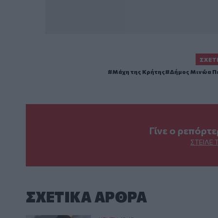
ΣΧΕΤ
Μάχη της Κρήτης
Δήμος Μινώα Π
Γίνε ο ρεπόρτ
ΣΤΕΊΛΕ 
ΣΧΕΤΙΚA AΡΘΡΑ