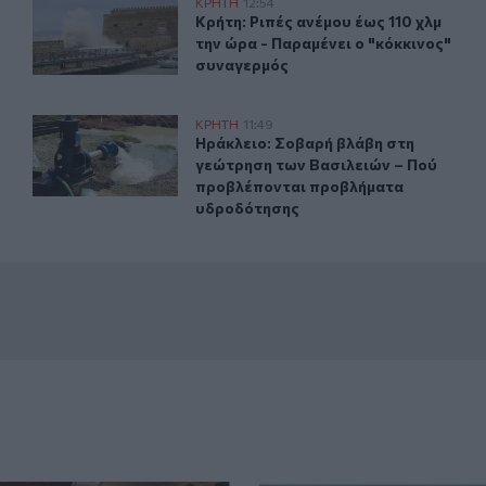
υνος πυρκαγιάς
Κρήτη: Ριπές ανέμου έως 110 χλμ την ώρα - Παραμένει ο
ΚΡΗΤΗ
12:54
πολύ υψηλός ο κίνδυνος πυρκαγιάς
Κρήτη: Ριπές ανέμου έως 110 χλμ τη
Κρήτη: Ριπές ανέμου έως 110 χλμ
την ώρα - Παραμένει ο "κόκκινος"
συναγερμός
 από τη θάλασσα
Ηράκλειο: Σοβαρή βλάβη στη γεώτρηση των Βασιλειών
ΚΡΗΤΗ
11:49
ανασύρθηκε νεκρός από τη θάλασσα
Ηράκλειο: Σοβαρή βλάβη στη γεώτ
Ηράκλειο: Σοβαρή βλάβη στη
γεώτρηση των Βασιλειών – Πού
προβλέπονται προβλήματα
υδροδότησης