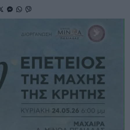
book
witter
Messenger
Whatsapp
Viber