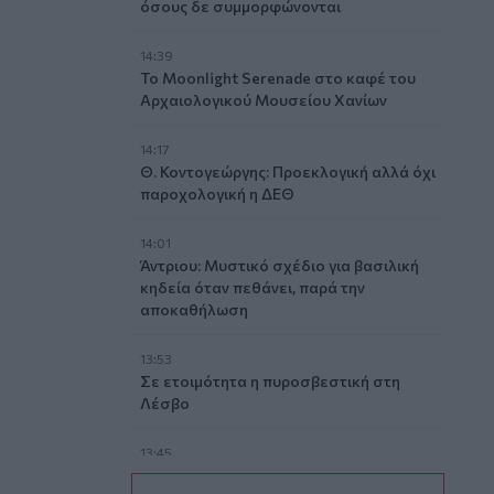
όσους δε συμμορφώνονται
14:39
To Moonlight Serenade στο καφέ του
Αρχαιολογικού Μουσείου Χανίων
14:17
Θ. Κοντογεώργης: Προεκλογική αλλά όχι
παροχολογική η ΔΕΘ
14:01
Άντριου: Μυστικό σχέδιο για βασιλική
κηδεία όταν πεθάνει, παρά την
αποκαθήλωση
13:53
Σε ετοιμότητα η πυροσβεστική στη
Λέσβο
13:45
Κρήτη: Και την Δευτέρα (10/08) πολύ