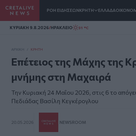
ΡΟΗ ΕΙΔΗΣΕΩΝ
ΚΡΗΤΗ
ΕΛΛΑΔΑ
ΟΙΚΟΝΟΜ
Homepage
ΚΥΡΙΑΚΗ 9.8.2026
/
ΗΡΑΚΛΕΙΟ
31 °C
ΑΡΧΙΚΗ
/
ΚΡΉΤΗ
Eπέτειος της Μάχης της Κ
μνήμης στη Μαχαιρά
Την Κυριακή 24 Μαΐου 2026, στις 6 το απόγ
Πεδιάδας Βασίλη Κεγκέρογλου
20.05.2026
NEWSROOM