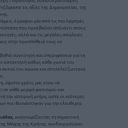
τοχή. Παράλληλα, συνιστά μια διαρκή
ιζόμαστε τις αξίες της Δημοκρατίας, της
νης.
υνάμεις, έγραψαν μία από τις πιο λαμπρές
αντίσταση που προέβαλαν απέναντι στους
κτητές, αλλά και τις μεγάλες απώλειες
μεις στην προσπάθειά τους να
 βαθιά συγκίνηση και υπερηφάνεια για τη
ν κατακτητή καθώς κάθε γωνιά του
α αυτού του αγώνα και αποτελεί ζωντανό
ς.
η, ύψιστο χρέος μας είναι να
ι σε κάθε μορφή φασισμού και
ή την ιστορική μνήμη, ώστε οι νεότερες
ίνων που θυσιάστηκαν για την ελευθερία
ιάδας
, αναγνωρίζοντας τη σημαντική
της Μάχης της Κρήτης, συνδιοργανώνει