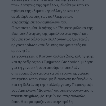
ποικιλότητας της αμπέλου, ιδιαίτερα υπό το
πρίσμα της κλιματικής αλλαγής και της
αναδιάρθρωσης των καλλιεργειών.
Χαρακτήρισε τον αμπελώνα του
Πανεπιστημίου Κρήτης ως “
θεματοφύλακα της
βιοποικιλότητας της αμπέλου στο νησί
” και
τόνισε τον ρόλο των συλλογών ως ζωντανών
εργαστηρίων εκπαίδευσης για φοιτητές και
ερευνητές.
Στη συνέχεια, ο Κρίτων Καλαντίδης, καθηγητής
και πρόεδρος του Τμήματος Βιολογίας, μίλησε
για τη γενετική ταυτοποίηση ποικιλιών,
υπογραμμίζοντας ότι τα σύγχρονα εργαλεία
επιτρέπουν την έγκαιρη διάγνωση παθογόνων
και τη βελτίωση της καλλιέργειας. Περιέγραψε
τον Αμπελώνα “Δαφνές” ως σημείο συνάντησης
πανεπιστημίων, φοιτητών και παραγωγών,
όπου θα εφαρμόζονται στην πράξη