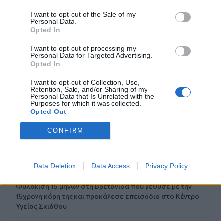
23:55
I want to opt-out of the Sale of my
Υπό έλεγχο η φωτιά σε ισόγειο κατάστημα στο Παλαιό
Personal Data.
Φάληρο - Εκκενώθηκε προληπτικά πολυκατοικία
Opted In
I want to opt-out of processing my
23:38
Personal Data for Targeted Advertising.
Ενές Καντέρ: Ο Τούρκος πρώην σέντερ δηλώνει
Opted In
υποψήφιος να παίξει στο... WNBA
I want to opt-out of Collection, Use,
Retention, Sale, and/or Sharing of my
23:31
Personal Data that Is Unrelated with the
Στενά του Ορμούζ: Οι ΗΠΑ «βλέπουν» σύντομα
Purposes for which it was collected.
Opted Out
συμφωνία - «Υπάρχει πρόοδος μεταξύ Ιράν και Ομάν»
CONFIRM
23:27
Σοκαριστικά στοιχεία άφησε πίσω της η μέγα-πυρκαγιά
στην Αττικοβοιωτία
Data Deletion
Data Access
Privacy Policy
23:23
Φυλάκιση 15 μηνών στη Βρετανίδα που μέθυσε με την
15χρονη κόρη της και προκάλεσε επεισόδιο στο Κέντρο
Υγείας Σκιάθου