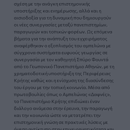
σχέση με την ανάγκη επιστημονικής
υποστήριξης και ενημέρωσης, αλλά και η
αισιοδοξία για τη δυναμική που δημιουργούν
οι νέες συνεργασίες μεταξύ πανεπιστημίων,
παραγωγών και τοπικών φορέων. Ως επόμενα
βήματα για την ανάπτυξη του εγχειρήματος
αναφέρθηκαν ο εξοπλισμός του αμπελώνα με
σύγχρονα συστήματα ευφυούς γεωργίας σε
συνεργασία με τον καθηγητή Σπύρο Φουντά
από το Γεωπονικό Πανεπιστήμιο Αθηνών, με τη
χρηματοδοτική υποστήριξη της Περιφέρειας
Κρήτης καθώς και η ενίσχυση της διασύνδεσης
του έργου με την τοπική κοινωνία. Μέσα από
πρωτοβουλίες όπως ο Αμπελώνας «Δαφνές»,
το Πανεπιστήμιο Κρήτης επιδιώκει έναν
διάλογο ανάμεσα στην έρευνα, την παραγωγή
και την κοινωνία ώστε να μετατρέπει την
επιστημονική γνώση σε πρακτικές λύσεις με
άμεσο αντίκτυπο στην επιχειρηματικότητα και