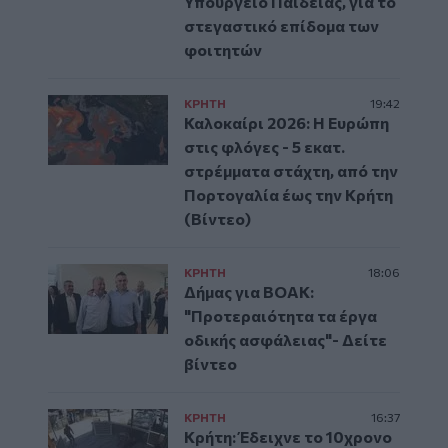
Υπουργείο Παιδείας, για το
στεγαστικό επίδομα των
φοιτητών
ΚΡΗΤΗ
19:42
Καλοκαίρι 2026: Η Ευρώπη
στις φλόγες - 5 εκατ.
στρέμματα στάχτη, από την
Πορτογαλία έως την Κρήτη
(Βίντεο)
ΚΡΗΤΗ
18:06
Δήμας για ΒΟΑΚ:
"Προτεραιότητα τα έργα
οδικής ασφάλειας"- Δείτε
βίντεο
ΚΡΗΤΗ
16:37
Κρήτη: Έδειχνε το 10χρονο