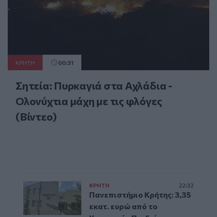
ΚΡΗΤΗ
00:31
Σητεία: Πυρκαγιά στα Αχλάδια -
Ολονύχτια μάχη με τις φλόγες
(Βίντεο)
ΚΡΗΤΗ
22:32
Πανεπιστήμιο Κρήτης: 3,35
εκατ. ευρώ από το