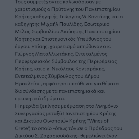
Τους συμμετέχοντες καλωσόρισαν με
χαιρετισμούς ο Πρύτανης του Πανεπιστημίου
Κρήτης καθ
ηγητής ΓεώργιοςΜ.
Κοντάκης και ο
καθ
ηγητής Μιχαήλ
Παυλίδης, Εσωτερικό
Μέλος Συμβουλίου Διοίκησης Πανεπιστημίου
Κρήτης και Επιστημονικός Υπεύθυνος του
έργου. Επίσης, χαιρετισμό απηύθυναν ο κ.
Γιώργος Ματαλλιωτάκης, Εντεταλμένος
Περιφερειακός Σύμβουλος της Περιφέρειας
Κρήτης, και ο κ. Νικόλαος Κονταράκης,
Εντεταλμένος Σύμβουλος του Δήμου
Ηρακλείου, αμφότεροι υπεύθυνοι για θέματα
διασύνδεσης με τα πανεπιστημιακά και
ερευνητικά ιδρύματα.
Η ημερίδα ξεκίνησε με έμφαση στο Μνημόνιο
Συνεργασίας μεταξύ Πανεπιστημίου Κρήτης
και Δικτύου Οινοποιών Κρήτης “Wines of
Crete”, το οποίο -όπως τόνισε ο Πρόεδρος του
Δικτύου Σ. Ζαχαριουδάκης- θεμελιώνει έναν