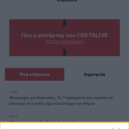
Γίνε ο ρεπόρτερ του CRETALIVE
ΣΤΕΊΛΕ ΤΗΝ ΕΊΔΗΣΗ
Ροή ειδήσεων
Δημοφιλή
05:41
Φεύγουμε για διακοπές; Τα 7 πράγματα που πρέπει να
κάνουμε στο σπίτι πριν κλείσουμε την πόρτα
04:11
Μαγειρεμένο ρύζι: Πόσο διατηρείται στο ψυγείο και τα
συχνά λάθη που πρέπει να προσέξουμε