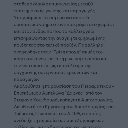
σταθερό δίαυλο επικοινωνίας μεταξύ
επιστημονικής γνώσης και παραγωγής.
Υπογράμμισε ότι «
η έρευνα αποκτά
ουσιαστικό νόημα όταν επιστρέφει στο χωράφι
και στον άνθρωπο που το καλλιεργεί
»,
επισημαίνοντας την ανάγκη τεκμηριωμένης
ποιότητας στο τελικό προϊόν. Παράλληλα,
αναφέρθηκε στην “Τρίτη εποχή” ακμής του
κρητικού οίνου, μετά τη μινωική περίοδο και
την ενετοκρατία, ως αποτέλεσμα της
σύγχρονης συνεργασίας ερευνητών και
παραγωγών.
Ακολούθησε η παρουσίαση του Πειραματικού -
Επισκέψιμου Αμπελώνα “Δαφνές” από τον
Στέφανο Κουνδουρά, καθηγητή Αμπελουργίας,
Διευθυντή του Εργαστηρίου Αμπελουργίας του
Τμήματος Γεωπονίας του Α.Π.Θ, ο οποίος
ανέδειξε τη σημασία των αμπελογραφικών
συλλογών για τη διατήρηση της γενετικής