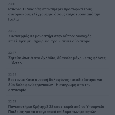
23:11
Ισπανία: Η Μαδρίτη επαναφέρει προσωρινά τους
συνοριακούς ελέγχους για όσους ταξιδεύουν από την
Ιταλία
23:02
Συναγερμός σε μοναστήρι στην Κύπρο: Μοναχός
επιτέθηκε με μαχαίρι και τραυμάτισε δύο άτομα
22:47
Σητεία: Φωτιά στα Αχλάδια, δύσκολη μάχη με τις φλόγες
- Βίντεο
22:39
Βρετανία: Κατά συρροή δολοφόνος καταδικάστηκε για
δύο δολοφονίες γυναικών - Η συγγνώμη από την
αστυνομία
22:32
Πανεπιστήμιο Κρήτης: 3,35 εκατ. ευρώ από το Υπουργείο
Παιδείας, για το στεγαστικό επίδομα των φοιτητών