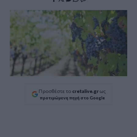
Facebook
Twitter
Messenger
Whatsapp
Viber
Προσθέστε το
cretalive.gr
ως
προτιμώμενη πηγή στο Google