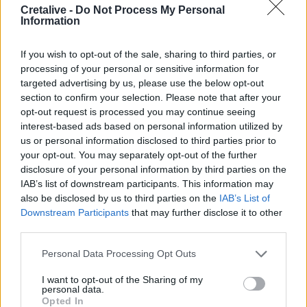
Cretalive -
Do Not Process My Personal
Information
03:16
Οι ειδικοί εξηγούν: Το κλιματιστικό ρυθμίζει τη
If you wish to opt-out of the sale, sharing to third parties, or
θερμοκρασία, ο ανεμιστήρας οροφής αλλάζει την
processing of your personal or sensitive information for
αίσθηση
targeted advertising by us, please use the below opt-out
section to confirm your selection. Please note that after your
02:30
opt-out request is processed you may continue seeing
Αυξάνονται οι ενδείξεις για ζωή στον Άρη
interest-based ads based on personal information utilized by
us or personal information disclosed to third parties prior to
01:30
your opt-out. You may separately opt-out of the further
Ειδικός λέει ποια φυτά να βάλεις στο μπαλκόνι σου το
disclosure of your personal information by third parties on the
καλοκαίρι
IAB’s list of downstream participants. This information may
also be disclosed by us to third parties on the
IAB’s List of
00:31
Downstream Participants
that may further disclose it to other
Βιολόγος: «Αυτό που προσελκύει τα κουνούπια δεν είναι
third parties.
το γλυκό αίμα, αλλά οι χημικές ενώσεις που εκπέμπουμε»
Personal Data Processing Opt Outs
00:31
Σητεία: Πυρκαγιά στα Αχλάδια - Ολονύχτια μάχη με τις
I want to opt-out of the Sharing of my
φλόγες (Βίντεο)
personal data.
Opted In