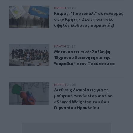
Καιρός: “Πορτοκαλί” συναγερμός στην Κρήτη - Ζέστη κ
ΚΡΗΤΗ
22:03
Καιρός: “Πορτοκαλί” συναγερμός στ
Καιρός: “Πορτοκαλί” συναγερμός
στην Κρήτη - Ζέστη και πολύ
υψηλός κίνδυνος πυρκαγιάς!
Μεταναστευτικό: Σύλληψη 18χρονου διακινητή για την
ΚΡΗΤΗ
21:31
Μεταναστευτικό: Σύλληψη 18χρονου
Μεταναστευτικό: Σύλληψη
18χρονου διακινητή για την
"καραβιά" στον Τσούτσουρα
Διεθνείς διακρίσεις για τη μαθητική ταινία stop motio
ΚΡΗΤΗ
21:08
Διεθνείς διακρίσεις για τη μαθητικ
Διεθνείς διακρίσεις για τη
μαθητική ταινία stop motion
«Shared Weights» του 8ου
Γυμνασίου Ηρακλείου