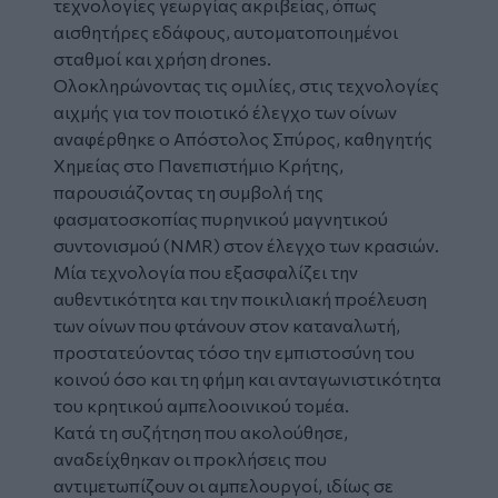
τεχνολογίες γεωργίας ακριβείας, όπως
αισθητήρες εδάφους, αυτοματοποιημένοι
σταθμοί και χρήση drones.
Ολοκληρώνοντας τις ομιλίες, στις τεχνολογίες
αιχμής για τον ποιοτικό έλεγχο των οίνων
αναφέρθηκε ο Απόστολος Σπύρος, καθηγητής
Χημείας στο Πανεπιστήμιο Κρήτης,
παρουσιάζοντας τη συμβολή της
φασματοσκοπίας πυρηνικού μαγνητικού
συντονισμού (NMR) στον έλεγχο των κρασιών.
Μία τεχνολογία που εξασφαλίζει την
αυθεντικότητα και την ποικιλιακή προέλευση
των οίνων που φτάνουν στον καταναλωτή,
προστατεύοντας τόσο την εμπιστοσύνη του
κοινού όσο και τη φήμη και ανταγωνιστικότητα
του κρητικού αμπελοοινικού τομέα.
Κατά τη συζήτηση που ακολούθησε,
αναδείχθηκαν οι προκλήσεις που
αντιμετωπίζουν οι αμπελουργοί, ιδίως σε