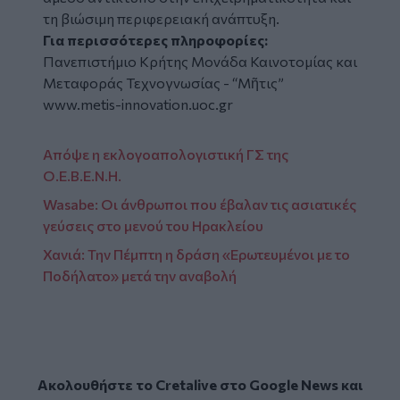
τη βιώσιμη περιφερειακή ανάπτυξη.
Για περισσότερες πληροφορίες:
Πανεπιστήμιο Κρήτης Μονάδα Καινοτομίας και
Μεταφοράς Τεχνογνωσίας - “Μῆτις”
www.metis-innovation.uoc.gr
Απόψε η εκλογοαπολογιστική ΓΣ της
Ο.Ε.Β.Ε.Ν.Η.
Wasabe: Οι άνθρωποι που έβαλαν τις ασιατικές
γεύσεις στο μενού του Ηρακλείου
Χανιά: Την Πέμπτη η δράση «Ερωτευμένοι με το
Ποδήλατο» μετά την αναβολή
Ακολουθήστε το Cretalive στο
Google News
και