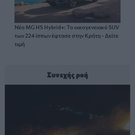
Νέο MG HS Hybrid+: Το οικογενειακό SUV
των 224 ίππων έφτασε στην Κρήτη - Δείτε
τιμή
Συνεχής ροή