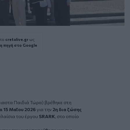
 το
cretalive.gr
ως
η πηγή στο Google
οιαστα Παιδιά Τώρα) βρέθηκε στη
αι 15 Μαΐου 2026
για την
2η δια ζώσης
πλαίσια του έργου
SRARK
, στο οποίο