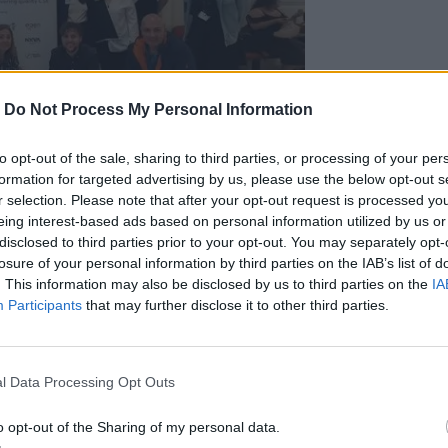
-
Do Not Process My Personal Information
to opt-out of the sale, sharing to third parties, or processing of your per
formation for targeted advertising by us, please use the below opt-out s
r selection. Please note that after your opt-out request is processed y
eing interest-based ads based on personal information utilized by us or
πό πέντε διαφορετικές χώρες –
Ιρλανδία,
disclosed to third parties prior to your opt-out. You may separately opt-
ία
.
losure of your personal information by third parties on the IAB’s list of
ανεπιστήμιο NOVA της Λισαβόνας και η
. This information may also be disclosed by us to third parties on the
IA
Participants
that may further disclose it to other third parties.
από τη
Μαργαρίτα Γερούκη,
την
ιαματάκη.
ήμερης αυτής συνάντησης οι εταίροι είχαν
ολοκλήρωση του 2ου Πακέτου εργασίας
l Data Processing Opt Outs
κή διερεύνηση των αναγκών της σχολικής
o opt-out of the Sharing of my personal data.
κπαιδευτικών, γονέων, φοιτητών/τριών –