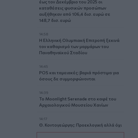
έως τον Δεκέμβριο του 2025 οι
καταθέσεις φυσικών προσώπων
αυξήθηκαν από 106,4 δισ. ευρώ σε
148,7 δισ. ευρώ
14:58
Η Ελληνική Ολυμπιακή Επιτροπή ξεκινά
τον καθαρισμό των μαρμάρων του
Παναθηναϊκού Σταδίου
14:45
POS και ταμειακές: βαριά πρόστιμα για
όσους δε συμμορφώνονται
14:39
To Moonlight Serenade στο καφέ του
Αρχαιολογικού Μουσείου Χανίων
14:17
Θ. Κοντογεώργης: Προεκλογική αλλά όχι
παροχολογική η ΔΕΘ