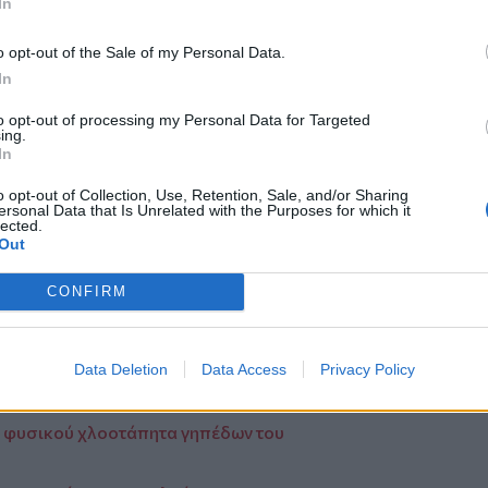
In
ση στο σχολείο. Τα αποτελέσματα του
ανάπτυξη του εκπαιδευτικού υλικού στο
o opt-out of the Sale of my Personal Data.
P4). Πιο συγκεκριμένα, εστίασαν στον
In
τα ευρήματα κάθε χώρας θα αξιοποιηθούν
κπαιδευτικών εργαλείων.
to opt-out of processing my Personal Data for Targeted
νική και τη δομή των μαθημάτων MOOC
ing.
In
αναπτυχθεί σε επόμενη φάση του έργου.
έμφαση στη σημασία της διάχυσης των
o opt-out of Collection, Use, Retention, Sale, and/or Sharing
ersonal Data that Is Unrelated with the Purposes for which it
 νέου ενημερωτικού υλικού για την
lected.
Out
μά όλους τους εταίρους για την
ια και τον ενεργό τους ρόλο στην
CONFIRM
τερα το Πανεπιστήμιο NOVA και τις
lvia de Almeida
για την άψογη
Data Deletion
Data Access
Privacy Policy
τη Λισαβόνα της Πορτογαλίας.
 φυσικού χλοοτάπητα γηπέδων του