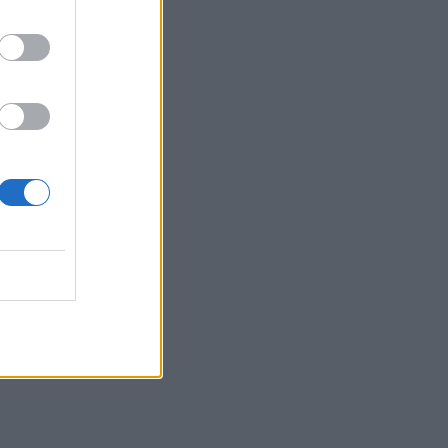
Άρτα: Απολογούνται ο διευθυντής και ο
τεχνικός ασφαλείας του ΔΕΔΔΗΕ
12:38
Τουρνάς: Σε επιφυλακή ο κρατικός
μηχανισμός
12:27
Μήλος: Ελικόπτερο… προσγειώθηκε
στο Σαρακήνικο για να κάνουν μπάνιο οι
επιβάτες του - Δείτε βίντεο
12:15
Κίσσαμος: 32χρονος κατηγορείται για
πέντε κλοπές από επιχειρήσεις
12:14
Τροχαίο ατύχημα το πρωί στην Πάρνηθα
- Στο νοσοκομείο 4 άτομα
11:59