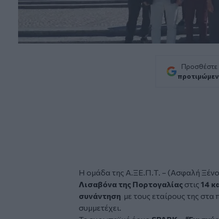
Προσθέστε
προτιμώμεν
Η ομάδα της Α.ΞΕ.Π.Τ. – (Ασφαλή Ξέν
Λισαβόνα της Πορτογαλίας
στις
14 κ
συνάντηση
με τους εταίρους της στα 
συμμετέχει.