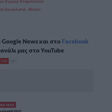
 τον Συμεών Σταμπουλού
ε δικυκλιστή - Βίντεο
ο
Google News
και στο
Facebook
κανάλι μας στο
YouTube
ΙΚΆ TAGS
γαλία
ΑΞΕΠΤ