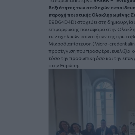
Το ευρωπαϊκό έργο
SPARK – “Ενισχύο
δεξιότητες των στελεχών εκπαίδευσ
παροχή ποιοτικής Ολοκληρωμένης Σ
E9D64D4D) στοχεύει στη δημιουργία
επιμόρφωσης που αφορά στην Ολοκλη
των σχολικών κοινοτήτων της πρωτοβά
Μικροδιαπίστευση (Micro-credentialin
προσέγγιση που προσφέρει ευελιξία κ
τόσο την προσωπική όσο και την επαγ
στην Ευρώπη.
Image