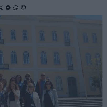
book
witter
Messenger
Whatsapp
Viber