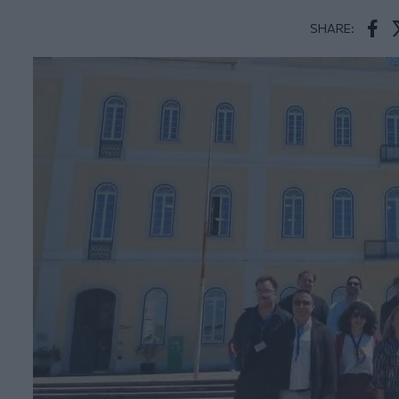
SHARE:
Face
T