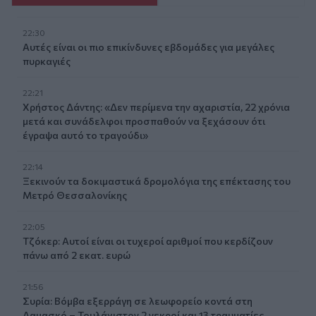
22:30
Αυτές είναι οι πιο επικίνδυνες εβδομάδες για μεγάλες
πυρκαγιές
22:21
Χρήστος Δάντης: «Δεν περίμενα την αχαριστία, 22 χρόνια
μετά και συνάδελφοι προσπαθούν να ξεχάσουν ότι
έγραψα αυτό το τραγούδι»
22:14
Ξεκινούν τα δοκιμαστικά δρομολόγια της επέκτασης του
Μετρό Θεσσαλονίκης
22:05
Τζόκερ: Αυτοί είναι οι τυχεροί αριθμοί που κερδίζουν
πάνω από 2 εκατ. ευρώ
21:56
Συρία: Βόμβα εξερράγη σε λεωφορείο κοντά στη
Δαμασκό – Τουλάχιστον 2 νεκροί και 13 τραυματίες