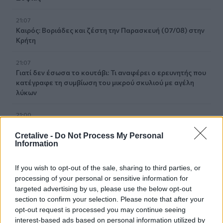
21:07
Καιρός: Βοριάδες και ζέστη την Παρασκευή (07/08) στην
Κρήτη
21:07
Γιατί δεν έσωσα το κουτάβι: Τι αναφέρει ο ερευνητής που
κατέγραφε τη συμβίωση του μικρού σκυλιού με αγέλη
λύκων
21:00
Χανιά: Τραγούδια που κουβαλούν ιστορίες και
αναμνήσεις στο Αρχαιολογικό Μουσείο
Cretalive -
Do Not Process My Personal
Information
20:49
Στην Κρήτη ο υπ. Υποδομών Χρίστος Δήμας: «Προχωρούν
If you wish to opt-out of the sale, sharing to third parties, or
τα έργα σε όλο το μήκος του ΒΟΑΚ»
processing of your personal or sensitive information for
targeted advertising by us, please use the below opt-out
section to confirm your selection. Please note that after your
20:42
Νορβηγία: Μυστηριώδεις θάνατοι ταράνδων δημιουργούν
opt-out request is processed you may continue seeing
ερωτηματικά
interest-based ads based on personal information utilized by