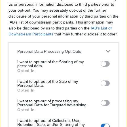
us or personal information disclosed to third parties prior to
your opt-out. You may separately opt-out of the further
20:29
Ιεράπετρα: Χειροπέδες σε 20χρονο φερόμενο διακινητή
disclosure of your personal information by third parties on the
για την «καραβιά» με τους 45 μετανάστες
IAB’s list of downstream participants. This information may
also be disclosed by us to third parties on the
IAB’s List of
Downstream Participants
that may further disclose it to other
20:21
third parties.
Λιμάνι Ηρακλείου: Έμπλεξε ο κάβος στην προπέλα του
πλοίου!
Personal Data Processing Opt Outs
20:15
I want to opt-out of the Sharing of my
Γερμανία: Τουλάχιστον 25 τραυματίες, οι επτά σοβαρά,
personal data.
από σύγκρουση δύο τραμ - Δείτε βίντεο
Opted In
I want to opt-out of the Sale of my
20:06
Personal Data.
Οργανωτικό λίφτινγκ χρειάζονται οι δήμοι
Opted In
I want to opt-out of processing my
19:57
Personal Data for Targeted Advertising.
Ζ. Κωνσταντοπούλου για πυρκαγιές: Αυτό που συμβαίνει
Opted In
δεν είναι ατύχημα αλλά έγκλημα συνεχιζόμενο
I want to opt-out of Collection, Use,
Retention, Sale, and/or Sharing of my