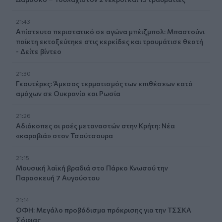
21:43
Απίστευτο περιστατικό σε αγώνα μπέιζμπολ: Μπαστούνι
παίκτη εκτοξεύτηκε στις κερκίδες και τραυμάτισε θεατή
- Δείτε βίντεο
21:30
Γκουτέρες: Άμεσος τερματισμός των επιθέσεων κατά
αμάχων σε Ουκρανία και Ρωσία
21:26
Αδιάκοπες οι ροές μεταναστών στην Κρήτη: Νέα
«καραβιά» στον Τσούτσουρα
21:15
Μουσική λαϊκή βραδιά στο Πάρκο Κνωσού την
Παρασκευή 7 Αυγούστου
21:14
ΟΦΗ: Μεγάλο προβάδισμα πρόκρισης για την ΤΣΣΚΑ
Σόφιας