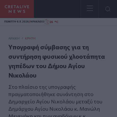
Homepage
/
26 °C
ΠΕΜΠΤΗ 6.8.2026
ΗΡΑΚΛΕΙΟ
ΑΡΧΙΚΗ
/
ΚΡΉΤΗ
Υπογραφή σύμβασης για τη
συντήρηση φυσικού χλοοτάπητα
γηπέδων του Δήμου Αγίου
Νικολάου
Στο πλαίσιο της υπογραφής
πραγματοποιήθηκε συνάντηση στο
Δημαρχείο Αγίου Νικολάου μεταξύ του
Δημάρχου Αγίου Νικολάου κ. Μανώλη
Μενεγάκη και των αναδόχων κ.κ.