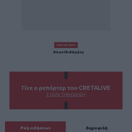
ΣΧΕΤΙΚΆ TAGS
Λασίθι
Κρήτη
Γίνε ο ρεπόρτερ του CRETALIVE
ΣΤΕΊΛΕ ΤΗΝ ΕΊΔΗΣΗ
Ροή ειδήσεων
Δημοφιλή