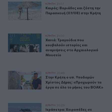
Καιρός: Βοριάδες και ζέστη την Παρασκευή (07/08) στη
ΚΡΗΤΗ
21:07
Καιρός: Βοριάδες και ζέστη την Πα
Καιρός: Βοριάδες και ζέστη την
Παρασκευή (07/08) στην Κρήτη
Χανιά: Τραγούδια που κουβαλούν ιστορίες και αναμνήσ
ΚΡΗΤΗ
21:00
Χανιά: Τραγούδια που κουβαλούν ι
Χανιά: Τραγούδια που
κουβαλούν ιστορίες και
αναμνήσεις στο Αρχαιολογικό
Μουσείο
Στην Κρήτη ο υπ. Υποδομών Χρίστος Δήμας: «Προχωρού
ΚΡΗΤΗ
20:49
Στην Κρήτη ο υπ. Υποδομών Χρίστο
Στην Κρήτη ο υπ. Υποδομών
Χρίστος Δήμας: «Προχωρούν τα
έργα σε όλο το μήκος του ΒΟΑΚ»
Ιεράπετρα: Χειροπέδες σε 20χρονο φερόμενο διακινητή 
ΚΡΗΤΗ
20:29
Ιεράπετρα: Χειροπέδες σε 20χρονο 
Ιεράπετρα: Χειροπέδες σε