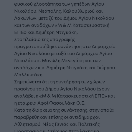
φυσικού χλοοτάπητα των γηπέδων Αγίου
Νικολάου, Νεάπολης, Καλού Χωριού και
Λακωνίων, μεταξύ του Δήμου Αγίου Νικολάου
και των αναδόχων «Μ & Μ Κατασκευαστική
ΕΠΕ» και Δημήτρη Ντιγκάκη.
Στο πλαίσιο της υπογραφής
πραγματοποιήθηκε συνάντηση στο Δημαρχείο
Αγίου Νικολάου μεταξύ του Δημάρχου Αγίου
Νικολάου κ. Μανώλη Μενεγάκη και των
αναδόχων κ.κ. Δημήτρη Ντιγκάκη και Γιώργου
Μαλλιωτάκη.
Σημειώνεται ότι τη συντήρηση των χώρων
πρασίνου του Δήμου Αγίου Νικολάου έχουν
αναλάβει η «Μ & Μ Κατασκευαστική ΕΠΕ» και
η εταιρεία Αφοί Φασουλάκη Ο.Ε.
Κατά τη διάρκεια της συνάντησης, στην οποία
παραβρέθηκαν επίσης οι αντιδήμαρχοι
Αθλητισμού, Νέας Γενιάς και Πολιτικής
Προστασίας κ. Στέργιος Ατσαλάκης και