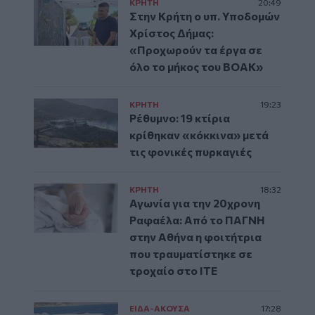
ΚΡΗΤΗ
20:49
Στην Κρήτη ο υπ. Υποδομών
Χρίστος Δήμας:
«Προχωρούν τα έργα σε
όλο το μήκος του ΒΟΑΚ»
ΚΡΗΤΗ
19:23
Ρέθυμνο: 19 κτίρια
κρίθηκαν «κόκκινα» μετά
τις φονικές πυρκαγιές
ΚΡΗΤΗ
18:32
Αγωνία για την 20χρονη
Ραφαέλα: Από το ΠΑΓΝΗ
στην Αθήνα η φοιτήτρια
που τραυματίστηκε σε
τροχαίο στο ΙΤΕ
ΕΙΔΑ-ΑΚΟΥΣΑ
17:28