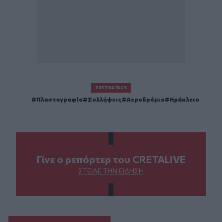
ΣΧΕΤΙΚΆ TAGS
Πλαστογραφία
Συλλήψεις
Αεροδρόμιο
Ηράκλειο
Γίνε ο ρεπόρτερ του CRETALIVE
ΣΤΕΊΛΕ ΤΗΝ ΕΊΔΗΣΗ