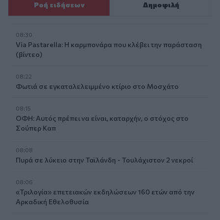
Ροή ειδήσεων
Δημοφιλή
08:30
Via Pastarella: Η καρμπονάρα που κλέβει την παράσταση
(βίντεο)
08:22
Φωτιά σε εγκαταλελειμμένο κτίριο στο Μοσχάτο
08:15
ΟΦΗ: Αυτός πρέπει να είναι, καταρχήν, ο στόχος στο
Σούπερ Καπ
08:08
Πυρά σε λύκειο στην Ταϊλάνδη - Τουλάχιστον 2 νεκροί
08:06
«Τριλογία» επετειακών εκδηλώσεων 160 ετών από την
Αρκαδική Εθελοθυσία