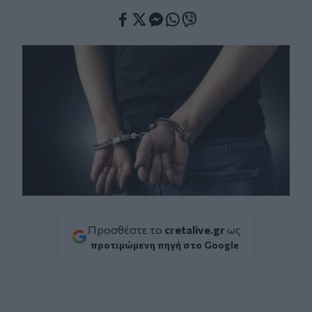
Facebook
Twitter
Messenger
Whatsapp
Viber
Προσθέστε το
cretalive.gr
ως
προτιμώμενη πηγή στο Google