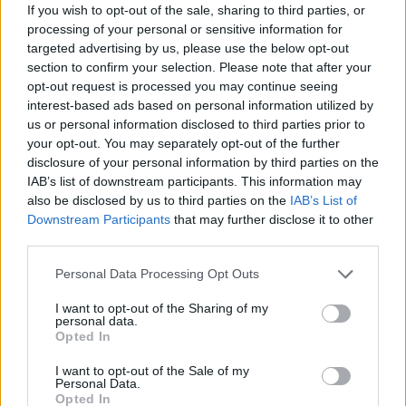
έλεγχο του σακχάρου
If you wish to opt-out of the sale, sharing to third parties, or
processing of your personal or sensitive information for
03:34
targeted advertising by us, please use the below opt-out
Το απολαυστικό βίντεο της Νατάσας Θεοδωρίδου με τη
section to confirm your selection. Please note that after your
μητέρα της
opt-out request is processed you may continue seeing
interest-based ads based on personal information utilized by
us or personal information disclosed to third parties prior to
02:51
Ο έρωτας θα πρωταγωνιστήσει στη ζωή αυτών των
your opt-out. You may separately opt-out of the further
ζωδίων τον Αύγουστο
disclosure of your personal information by third parties on the
IAB’s list of downstream participants. This information may
also be disclosed by us to third parties on the
IAB’s List of
01:42
Καύσωνας στο γραφείο: Πόσο μπορεί να χαλαρώσει το
Downstream Participants
that may further disclose it to other
dress code
third parties.
Personal Data Processing Opt Outs
ΠΕΡΙΣΣΟΤΕΡΑ
I want to opt-out of the Sharing of my
personal data.
Opted In
I want to opt-out of the Sale of my
Personal Data.
Opted In