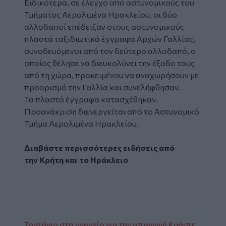
Ειδικότερα, σε έλεγχο από αστυνομικούς του
Τμήματος Αερολιμένα Ηρακλείου, οι δύο
αλλοδαποί επέδειξαν στους αστυνομικούς
πλαστά ταξιδιωτικά έγγραφα Αρχών Γαλλίας,
συνοδευόμενοι από τον δεύτερο αλλοδαπό, ο
οποίος θέλησε να διευκολύνει την έξοδο τους
από τη χώρα, προκειμένου να αναχωρήσουν με
προορισμό την Γαλλία και συνελήφθησαν.
Τα πλαστά έγγραφα κατασχέθηκαν.
Προανάκριση διενεργείται από το Αστυνομικό
Τμήμα Αερολιμένα Ηρακλείου.
Διαβάστε περισσότερες ειδήσεις από
την
Κρήτη
και το
Ηράκλειο
Τρισάγιο στο μνημείο για την απαγωγή Κράιπε