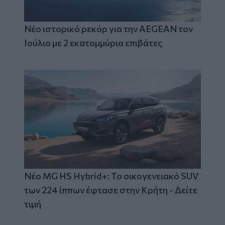
Νέο ιστορικό ρεκόρ για την AEGEAN τον
Ιούλιο με 2 εκατομμύρια επιβάτες
Νέο MG HS Hybrid+: Το οικογενειακό SUV
των 224 ίππων έφτασε στην Κρήτη - Δείτε
τιμή