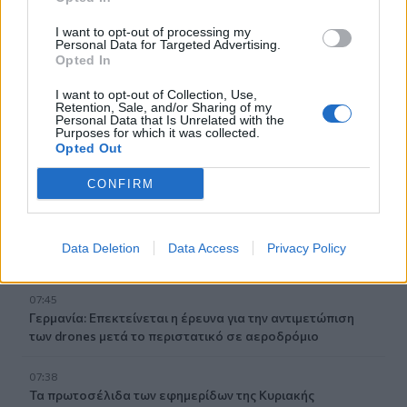
Τροχαίο στην Αθηνών–Σουνίου: Πώς έγινε η σύγκρουση
με τη μηχανή της «ΔΙΑΣ» – Δύο αστυνομικοί τραυματίες
I want to opt-out of processing my
Personal Data for Targeted Advertising.
Opted In
08:05
Πινακίδες κυκλοφορίας: Πώς θα μπει τέλος στις
I want to opt-out of Collection, Use,
χρονοβόρες διαδικασίες
Retention, Sale, and/or Sharing of my
Personal Data that Is Unrelated with the
Purposes for which it was collected.
07:59
Opted Out
Καναδάς: Σε κατάσταση έκτακτης ανάγκης η Βρετανική
Κολομβία εξαιτίας των πυρκαγιών
CONFIRM
07:52
Φωτιά σε εγκαταστάσεις της Aramco στη Σαουδική
Data Deletion
Data Access
Privacy Policy
Αραβία
07:45
Γερμανία: Επεκτείνεται η έρευνα για την αντιμετώπιση
των drones μετά το περιστατικό σε αεροδρόμιο
07:38
Τα πρωτοσέλιδα των εφημερίδων της Κυριακής