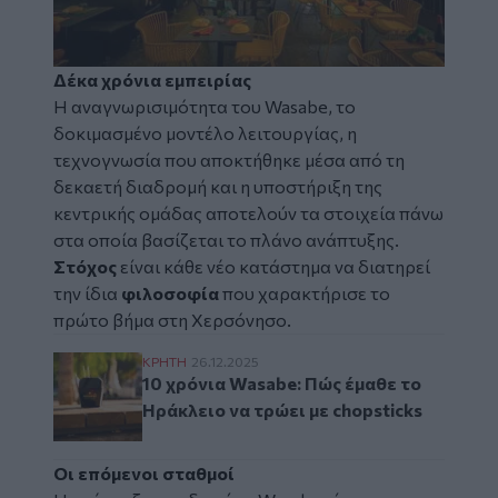
Δέκα χρόνια εμπειρίας
Η αναγνωρισιμότητα του Wasabe, το
δοκιμασμένο μοντέλο λειτουργίας, η
τεχνογνωσία που αποκτήθηκε μέσα από τη
δεκαετή διαδρομή και η υποστήριξη της
κεντρικής ομάδας αποτελούν τα στοιχεία πάνω
στα οποία βασίζεται το πλάνο ανάπτυξης.
Στόχος
είναι κάθε νέο κατάστημα να διατηρεί
την ίδια
φιλοσοφία
που χαρακτήρισε το
πρώτο βήμα στη Χερσόνησο.
10 χρόνια Wasabe: Πώς έμαθε το Ηράκλειο ν
ΚΡΗΤΗ
26.12.2025
10 χρόνια Wasabe: Πώς έμαθε το
Ηράκλειο να τρώει με chopsticks
Οι επόμενοι σταθμοί