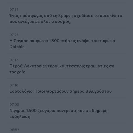
07:31
Ένας πρόσφυγας από τη Σμύρνη σχεδίασε το αυτοκίνητο
που αντέγραψε όλος ο κόσμος
07:23
Η Σαγκάη ακυρώνει 1.300 πτήσεις ενόψει του τυφώνα
Dolphin
07:17
Περού: Δεκατρείς νεκροί και τέσσερις τραυματίες σε
τροχαίο
07:10
Εορτολόγιο: Ποιοι γιορτάζουν σήμερα 9 Αυγούστου
07:03
Νιγηρία: 1.500 ζευγάρια παντρεύτηκαν σε διήμερη
εκδήλωση
06:57