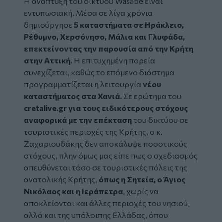
Η ανάπτυξη του δικτύου Wasabe είναι
εντυπωσιακή. Μέσα σε λίγα χρόνια
δημιούργησε
5 καταστήματα σε Ηράκλειο,
Ρέθυμνο, Χερσόνησο, Μάλια και Γλυφάδα,
επεκτείνοντας την παρουσία από την Κρήτη
στην Αττική.
Η επιτυχημένη πορεία
συνεχίζεται, καθώς το επόμενο διάστημα
προγραμματίζεται η λειτουργία
νέου
καταστήματος στα Χανιά.
Σε ερώτημα
του
cretalive.gr για τους ειδικότερους στόχους
αναφορικά με την επέκταση
του δικτύου σε
τουριστικές περιοχές της Κρήτης, ο κ.
Ζαχαριουδάκης δεν αποκάλυψε ποσοτικούς
στόχους, πλην όμως μας είπε πως ο σχεδιασμός
απευθύνεται τόσο σε τουριστικές πόλεις της
ανατολικής Κρήτης,
όπως η Σητεία, ο Άγιος
Νικόλαος και η Ιεράπετρα
, χωρίς να
αποκλείονται και άλλες περιοχές του νησιού,
αλλά και της υπόλοιπης Ελλάδας, όπου