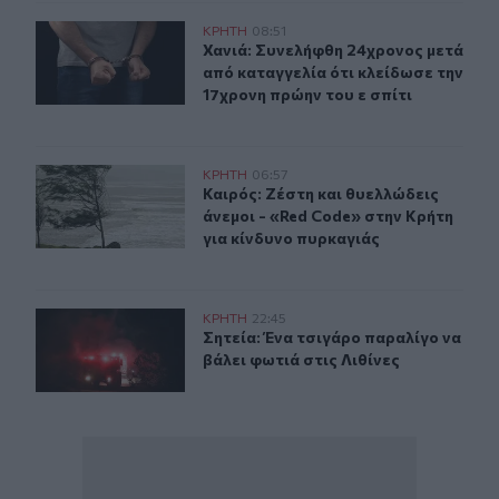
Χανιά: Συνελήφθη 24χρονος μετά από καταγγελία ότι κλ
ΚΡΗΤΗ
08:51
Χανιά: Συνελήφθη 24χρονος μετά απ
Χανιά: Συνελήφθη 24χρονος μετά
από καταγγελία ότι κλείδωσε την
17χρονη πρώην του ε σπίτι
Καιρός: Ζέστη και θυελλώδεις άνεμοι - «Red Code» στην
ΚΡΗΤΗ
06:57
Καιρός: Ζέστη και θυελλώδεις άνεμ
Καιρός: Ζέστη και θυελλώδεις
άνεμοι - «Red Code» στην Κρήτη
για κίνδυνο πυρκαγιάς
Σητεία: Ένα τσιγάρο παραλίγο να βάλει φωτιά στις Λιθί
ΚΡΗΤΗ
22:45
Σητεία: Ένα τσιγάρο παραλίγο να βά
Σητεία: Ένα τσιγάρο παραλίγο να
βάλει φωτιά στις Λιθίνες