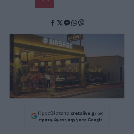
Facebook
Twitter
Messenger
Whatsapp
Viber
Προσθέστε το
cretalive.gr
ως
προτιμώμενη πηγή στο Google