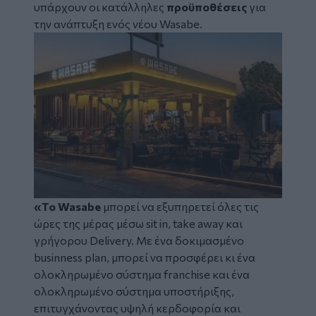
υπάρχουν οι κατάλληλες
προϋποθέσεις
για
την ανάπτυξη ενός νέου Wasabe.
Image
«Το Wasabe
μπορεί να εξυπηρετεί όλες τις
ώρες της μέρας μέσω sit in, take away και
γρήγορου Delivery. Με ένα δοκιμασμένο
businness plan, μπορεί να προσφέρει κι ένα
ολοκληρωμένο σύστημα franchise και ένα
ολοκληρωμένο σύστημα υποστήριξης,
επιτυγχάνοντας υψηλή κερδοφορία και