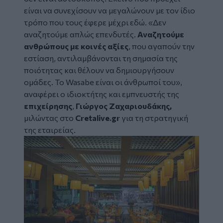
είναι να συνεχίσουν να μεγαλώνουν με τον ίδιο
τρόπο που τους έφερε μέχρι εδώ. «Δεν
αναζητούμε απλώς επενδυτές.
Αναζητούμε
ανθρώπους με κοινές αξίες
, που αγαπούν την
εστίαση, αντιλαμβάνονται τη σημασία της
ποιότητας και θέλουν να δημιουργήσουν
ομάδες. Το Wasabe είναι οι άνθρωποί του»,
αναφέρει
ο ιδιοκτήτης και εμπνευστής της
επιχείρησης
,
Γιώργος Ζαχαριουδάκης,
μιλώντας στο
Cretalive.gr
για τη στρατηγική
της εταιρείας.
Image