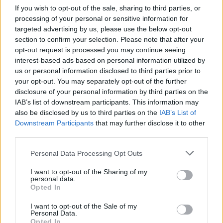
If you wish to opt-out of the sale, sharing to third parties, or
08:51
processing of your personal or sensitive information for
Χανιά: Συνελήφθη 24χρονος μετά από καταγγελία ότι
targeted advertising by us, please use the below opt-out
κλείδωσε την 17χρονη πρώην του ε σπίτι
section to confirm your selection. Please note that after your
opt-out request is processed you may continue seeing
08:42
interest-based ads based on personal information utilized by
Κ.Καρτάλης: Η Ευρώπη θερμαίνεται ταχύτερα από άλλες
us or personal information disclosed to third parties prior to
ηπείρους
your opt-out. You may separately opt-out of the further
disclosure of your personal information by third parties on the
08:34
IAB’s list of downstream participants. This information may
Δεύτερη πηγή εισοδήματος για τους επαγγελματίες
also be disclosed by us to third parties on the
IAB’s List of
ψαράδες ο αλιευτικός τουρισμός
Downstream Participants
that may further disclose it to other
third parties.
08:25
Από την Αττική στη Νότια Γαλλία : Οι εμπειρίες Ελλήνων
Personal Data Processing Opt Outs
και Γάλλων πυροσβεστών στα πύρινα μέτωπα
I want to opt-out of the Sharing of my
personal data.
08:18
Opted In
Στα 15 δισ. ευρώ ο στόχος για νέα δάνεια το 2026
I want to opt-out of the Sale of my
Personal Data.
08:12
Opted In