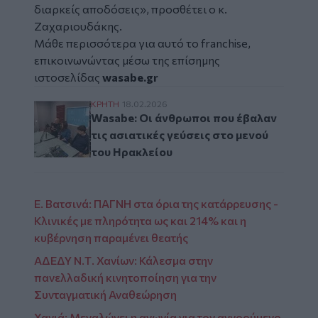
διαρκείς αποδόσεις», προσθέτει ο κ.
Ζαχαριουδάκης.
Μάθε περισσότερα για αυτό το franchise,
επικοινωνώντας μέσω της επίσημης
ιστοσελίδας
wasabe.gr
Wasabe: Οι άνθρωποι που έβαλαν τις ασιατ
ΚΡΗΤΗ
18.02.2026
Wasabe: Οι άνθρωποι που έβαλαν
τις ασιατικές γεύσεις στο μενού
του Ηρακλείου
Ε. Βατσινά: ΠΑΓΝΗ στα όρια της κατάρρευσης -
Κλινικές με πληρότητα ως και 214% και η
κυβέρνηση παραμένει θεατής
ΑΔΕΔΥ Ν.Τ. Χανίων: Κάλεσμα στην
πανελλαδική κινητοποίηση για την
Συνταγματική Αναθεώρηση
Χανιά: Μεγαλώνει η αγωνία για τον αγνοούμενο