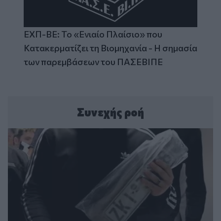
ΕΧΠ-ΒΕ: Το «Ενιαίο Πλαίσιο» που
Κατακερματίζει τη Βιομηχανία - Η σημασία
των παρεμβάσεων του ΠΑΣΕΒΙΠΕ
Συνεχής ροή