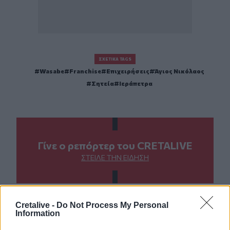
ΣΧΕΤΙΚΆ TAGS
Wasabe
Franchise
Επιχειρήσεις
Άγιος Νικόλαος
Σητεία
Ιεράπετρα
Γίνε ο ρεπόρτερ του CRETALIVE
ΣΤΕΊΛΕ ΤΗΝ ΕΊΔΗΣΗ
Cretalive -
Do Not Process My Personal
Information
Ροή ειδήσεων
Δημοφιλή