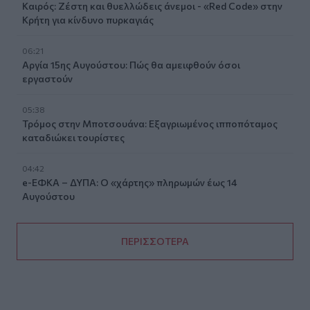
Καιρός: Ζέστη και θυελλώδεις άνεμοι - «Red Code» στην
Κρήτη για κίνδυνο πυρκαγιάς
06:21
Αργία 15ης Αυγούστου: Πώς θα αμειφθούν όσοι
εργαστούν
05:38
Τρόμος στην Μποτσουάνα: Εξαγριωμένος ιπποπόταμος
καταδιώκει τουρίστες
04:42
e-ΕΦΚΑ – ΔΥΠΑ: Ο «χάρτης» πληρωμών έως 14
Αυγούστου
ΠΕΡΙΣΣΟΤΕΡΑ