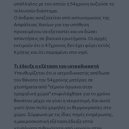
υπάλληλος με τον οποίο η 54χρονη συζούσε το
τελευταίο διάστημα.
Ο άνδρας αναζητείται από αστυνομικούς της
Ασφάλειας
Χανίων
για την υπόθεση
προκειμένου να εξεταστεί και να δώσει
απαντήσεις σε βασικά ερωτήματα. Οι αρχές
εκτιμούν ότι ο 47χρονος δεν έχει φύγει εκτός
Κρήτης και ότι παραμένει στο νησί.
Τι έδειξε η εξέταση του ιατροδικαστή
Υπενθυμίζεται ότι ο ιατροδικαστής απέδωσε
τον θάνατο την 54χρονης μητέρας σε
χτυπήματα από "τέμνον όργανο στην
τραχηλική χώρα" επιφυλάχθηκε για το χρόνο
θανάτου μέχρι να γίνει η νεκροτομή. Και αυτό
γιατί ήταν πολύ χαμηλές οι θερμοκρασίες στο
χώρο. Σύμφωνα με τις ίδιες πηγές ενημέρωσης,
η μακροσκοπική εξέταση έδειξε επτά
χτυπήματα πιθανότατα από μαχαίρι στην