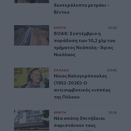
δευτερόλεπτο μετράει -
Βίντεο
ΚΡΗΤΗ
10:30
ΒΟΑΚ: Σεπτέμβριο η
παράδοση των 10,2 χλμ του
τμήματος Νεάπολη - Άγιος
Νικόλαος
ΕΛΛAΔΑ
09:46
Νίκος Καλογερόπουλος
(1952-2026): O
αντισυμβατικός «ιππέας
της Πύλου»
ΚΡΗΤΗ
10:16
Νέα απάτη: Επιτήδειοι
παριστάνουν τους