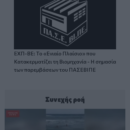
ΕΧΠ-ΒΕ: Το «Ενιαίο Πλαίσιο» που
Κατακερματίζει τη Βιομηχανία - Η σημασία
των παρεμβάσεων του ΠΑΣΕΒΙΠΕ
Συνεχής ροή