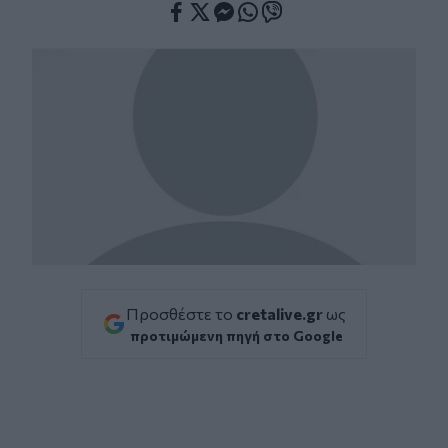
Facebook
Twitter
Messenger
Whatsapp
Viber
Προσθέστε το
cretalive.gr
ως
προτιμώμενη πηγή στο Google