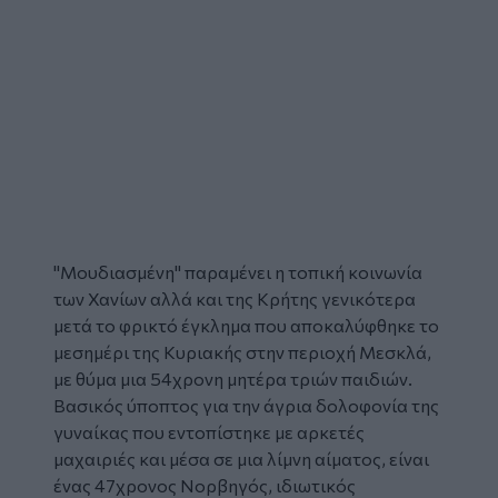
"Μουδιασμένη" παραμένει η τοπική κοινωνία
των
Χανίων
αλλά και της
Κρήτης
γενικότερα
μετά το φρικτό
έγκλημα
που αποκαλύφθηκε το
μεσημέρι της Κυριακής στην περιοχή Μεσκλά,
με θύμα μια
54χρονη
μητέρα τριών παιδιών.
Βασικός ύποπτος για την άγρια
δολοφονία
της
γυναίκας που εντοπίστηκε με αρκετές
μαχαιριές και μέσα σε μια λίμνη αίματος, είναι
ένας 47χρονος Νορβηγός, ιδιωτικός