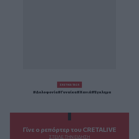
ΣΧΕΤΙΚΆ TAGS
Δολοφονία
Γυναίκα
Χανιά
Έγκλημα
Γίνε ο ρεπόρτερ του CRETALIVE
ΣΤΕΊΛΕ ΤΗΝ ΕΊΔΗΣΗ