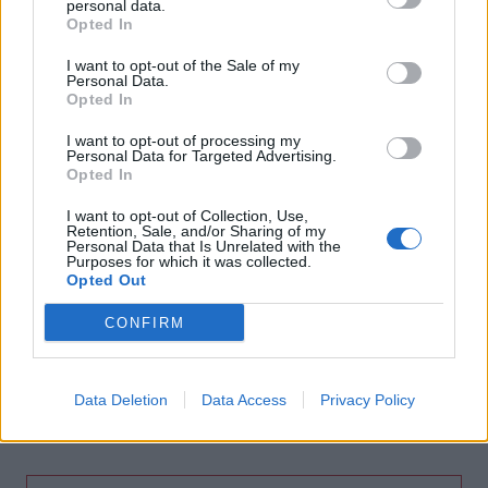
personal data.
Opted In
10:31
Ηράκλειο: Κατήγγειλε τον πρώην της ότι την
I want to opt-out of the Sale of my
Personal Data.
παρακολουθούσε με GPS
Opted In
10:30
I want to opt-out of processing my
ΒΟΑΚ: Σεπτέμβριο η παράδοση των 10,2 χλμ του
Personal Data for Targeted Advertising.
Opted In
τμήματος Νεάπολη - Άγιος Νικόλαος
I want to opt-out of Collection, Use,
10:23
Retention, Sale, and/or Sharing of my
Personal Data that Is Unrelated with the
Καρυστιανού για τις αποχωρήσεις: «Δεν μπορώ να δεχθώ
Purposes for which it was collected.
εκβιασμούς - Δεν ήταν όλοι καλοπροαίρετοι»
Opted Out
10:22
CONFIRM
ΠΟΓΕΔΥ: Απάντηση στις επικρίσεις για το Antinero – «Η
πρόληψη δεν καταργεί τον κίνδυνο πυρκαγιάς»
Data Deletion
Data Access
Privacy Policy
10:19
Νεκρός 72χρονος Σουηδός σε παραλία της Ρόδου