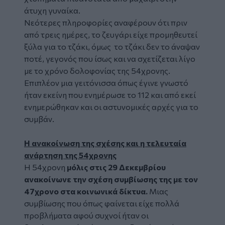
άτυχη γυναίκα.
Νεότερες πληροφορίες αναφέρουν ότι πριν
από τρεις ημέρες, το ζευγάρι είχε προμηθευτεί
ξύλα για το τζάκι, όμως το τζάκι δεν το άναψαν
ποτέ, γεγονός που ίσως και να σχετίζεται λίγο
με το χρόνο δολοφονίας της 54χρονης.
Επιπλέον μια γειτόνισσα όπως έγινε γνωστό
ήταν εκείνη που ενημέρωσε το 112 και από εκεί
ενημερώθηκαν και οι αστυνομικές αρχές για το
συμβάν.
Η ανακοίνωση της σχέσης και η τελευταία
ανάρτηση της 54χρονης
Η 54χρονη
μόλις στις 29 Δεκεμβρίου
ανακοίνωνε την σχέση συμβίωσης της με τον
47χρονο στα κοινωνικά δίκτυα.
Μιας
συμβίωσης που όπως φαίνεται είχε πολλά
προβλήματα αφού συχνοί ήταν οι