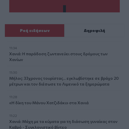
Ροή ειδήσεων
Δημοφιλή
11:34
Χανιά: Η παράδοση ζωντανεύει στους δρόμους των
Χανίων
11:30
Μήλος: 33χρονος τουρίστας... εγκλωβίστηκε σε βράχο 20
μέτρων και τον διέσωσε το Λιμενικό τα ξημερώματα
11:28
«Η δίκη του Μάνου Χατζιδάκι» στα Χανιά
11:22
Χανιά: Μάχη με τα κύματα για τη διάσωση γυναίκας στον
Καβρό - Συγκλονιστικό βίντεο