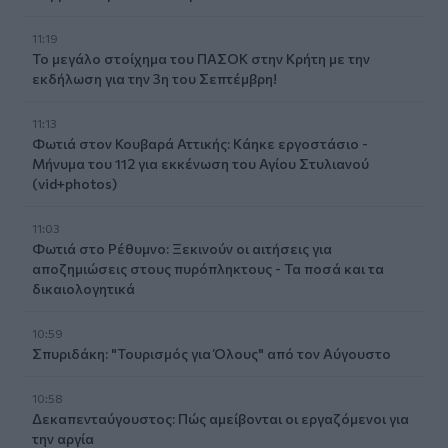
11:19
Το μεγάλο στοίχημα του ΠΑΣΟΚ στην Κρήτη με την
εκδήλωση για την 3η του Σεπτέμβρη!
11:13
Φωτιά στον Κουβαρά Αττικής: Κάηκε εργοστάσιο -
Μήνυμα του 112 για εκκένωση του Αγίου Στυλιανού
(vid+photos)
11:03
Φωτιά στο Ρέθυμνο: Ξεκινούν οι αιτήσεις για
αποζημιώσεις στους πυρόπληκτους - Τα ποσά και τα
δικαιολογητικά
10:59
Σπυριδάκη: "Τουρισμός για Όλους" από τον Αύγουστο
10:58
Δεκαπενταύγουστος: Πώς αμείβονται οι εργαζόμενοι για
την αργία