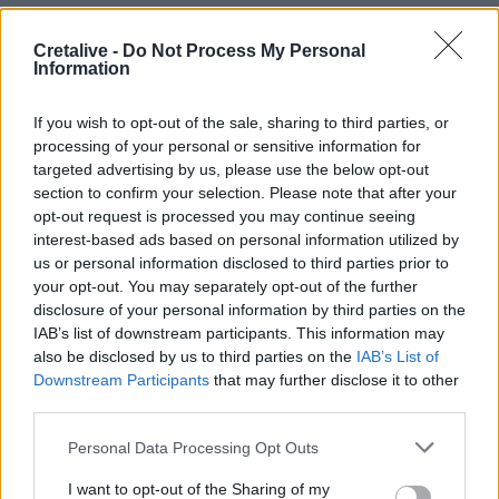
10:53
Cretalive -
Do Not Process My Personal
Πότε πληρώνονται οι συντάξεις Σεπτεμβρίου
Information
10:52
If you wish to opt-out of the sale, sharing to third parties, or
Ηράκλειο: Οι παραστάσεις στα Κηποθέατρα τη Τρίτη 11/8
processing of your personal or sensitive information for
targeted advertising by us, please use the below opt-out
10:47
section to confirm your selection. Please note that after your
Συναγερμός της Τροχαίας για τους «ραλίστες» οδηγούς
opt-out request is processed you may continue seeing
των άδειων δρόμων
interest-based ads based on personal information utilized by
us or personal information disclosed to third parties prior to
10:40
your opt-out. You may separately opt-out of the further
Ηλικιωμένη ανασύρθηκε νεκρή από τη θάλασσα στην
disclosure of your personal information by third parties on the
Κατερίνη
IAB’s list of downstream participants. This information may
also be disclosed by us to third parties on the
IAB’s List of
10:33
Downstream Participants
that may further disclose it to other
«Σαλπάρουμε για Γυμνάσιο!» από το ΚΕΣΑΝ Ηρακλείου
third parties.
10:32
Personal Data Processing Opt Outs
Κατερίνα Παπουτσάκη: Η καλοκαιρινή «πασαρέλα» με
I want to opt-out of the Sharing of my
μαγιό και τα αποθεωτικά σχόλια