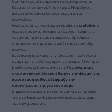
διαπληκτισμοί ανάμεσα στο ζευγάρι ενώ τα
θέματα με το αλκοόλ που είχε ο Νορβηγός
φαίνεται να αποτελούσαν συχνά αιτία
καυγάδων.
Μάλιστα όπως νωρίτερα έγραψε το
cretalive
, ο
χώρος που εντοπίστηκε το άψυχο πτώμα της
γυναίκας ήταν αναστατωμένος, βρέθηκαν
σπασμένα ποτήρια και εικάζεται ότι υπήρξε
καυγάς.
Εντύπωση προκαλεί την ίδια ώρα η τελευταία
ανάρτηση της αδικοχαμένης μητέρας λίγο πριν
βρεθεί άγρια δολοφονημένη.
Το μήνυμα της
στα κοινωνικά δίκτυα έδειχνε την ψυχική της
κατάσταση καθώς εξέφραζε την
απογοήτευση της για τον κόσμο.
Σημειώνεται πως η άτυχη γυναίκα στο προφίλ
της στο Facebook είχε κοινή φωτογραφία με
τον σύντροφό της.