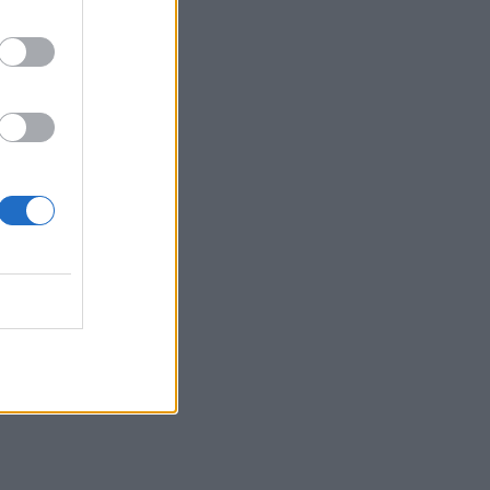
διαδρομή» για χελωνάκια Καρέτα
Καρέτα - Βίντεο
09:33
ΒΟΑΚ: Ολιγόλεπτη διακοπή
κυκλοφορίας στο τμήμα Νεάπολη –
Άγιος Νικόλαος λόγω ανατίναξης
09:27
Βερολίνο: «Στημένη προβοκάτσια» το
περιστατικό με το drone, σύμφωνα με
τη ρωσική πρεσβεία
09:21
Σητεία: Κατασβέστηκε η φωτιά στα
Αχλάδια - Μικρή η καμένη έκταση
09:14
Χανιά: Ελλείψεις προσωπικού και
προβλήματα στις υπηρεσίες
καθαριότητας