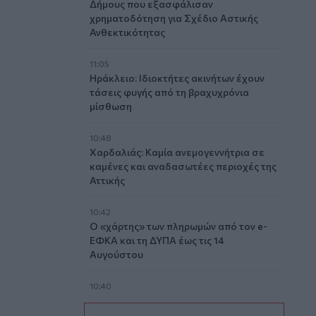
Δήμους που εξασφάλισαν
χρηματοδότηση για Σχέδιο Αστικής
Ανθεκτικότητας
11:05
Ηράκλειο: Ιδιοκτήτες ακινήτων έχουν
τάσεις φυγής από τη βραχυχρόνια
μίσθωση
10:48
Χαρδαλιάς: Καμία ανεμογεννήτρια σε
καμένες και αναδασωτέες περιοχές της
Αττικής
10:42
Ο «χάρτης» των πληρωμών από τον e-
ΕΦΚΑ και τη ΔΥΠΑ έως τις 14
Αυγούστου
10:40
Γαύδος: Επιχείρηση διάσωσης 31χρονης
από δύσβατο σημείο