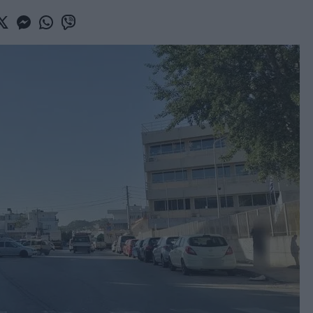
book
witter
Messenger
Whatsapp
Viber