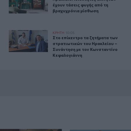
έχουν τάσεις φυγής από τη
βραχυχρόνια μίσθωση
ικά Μαγειρέματα»
Στο επίκεντρο τα ζητήματα των στρατιωτικών του Ηρακ
ΚΡΗΤΗ
10:05
μμετοχής στα «Κρητικά Μαγειρέματα»
Στο επίκεντρο τα ζητήματα των στρ
Στο επίκεντρο τα ζητήματα των
στρατιωτικών του Ηρακλείου –
Συνάντηση με τον Κωνσταντίνο
Κεφαλογιάννη