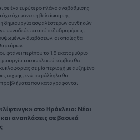
ι σε ένα ευρύτερο πλάνο αναβάθμισης
στόχο όχι μόνο τη βελτίωση της
τη δημιουργία ασφαλέστερων συνθηκών
ργο συνοδεύεται από πεζοδρομήσεις,
ρυψωμένων διαβάσεων, οι οποίες θα
 Μαρτύρων.
υ φτάνει περίπου το 1,5 εκατομμύριο
δημιουργία του κυκλικού κόμβου θα
 κυκλοφορίας σε μία περιοχή με αυξημένο
ρες αιχμής, ενώ παράλληλα θα
τα προβλήματα που καταγράφονται
νγκ» στο Ηράκλειο: Νέοι κυκλικοί κόμβοι και αναπλάσεις σ
λίφτινγκ» στο Ηράκλειο: Νέοι
 και αναπλάσεις σε βασικά
ς