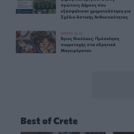
πρώτους Δήμους που
εξασφάλισαν χρηματοδότηση για
Σχέδιο Αστικής Ανθεκτικότητας
Άγιος Νικόλαος: Πρόσκληση συμμετοχής στα «Κρητ
ΚΡΗΤΗ
10:19
Άγιος Νικόλαος: Πρόσκληση συ
Άγιος Νικόλαος: Πρόσκληση
συμμετοχής στα «Κρητικά
Μαγειρέματα»
Best of Crete