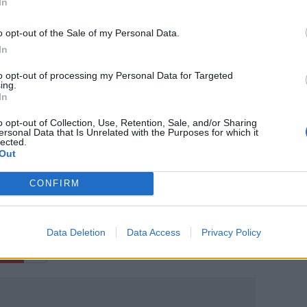
In
ς πρασίνου σε πάρκα, πλατείες και
o opt-out of the Sale of my Personal Data.
In
στών που εντοπίστηκαν στους Καλούς
to opt-out of processing my Personal Data for Targeted
ing.
στα ΤΕΠ του Βενιζελείου έχει ξεπεράσει
In
o opt-out of Collection, Use, Retention, Sale, and/or Sharing
ersonal Data that Is Unrelated with the Purposes for which it
lected.
Out
CONFIRM
ο
Google News
και στο
Facebook
κανάλι μας στο
YouTube
Data Deletion
Data Access
Privacy Policy