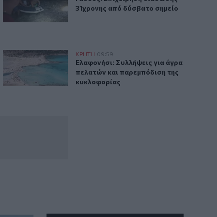
31χρονης από δύσβατο σημείο
λείου – Συνάντηση με τον Κωνσταντίνο Κεφαλογιάννη
Ελαφονήσι: Συλλήψεις για άγρα πελατών και παρεμπόδιση
ΚΡΗΤΗ
09:59
ατιωτικών του Ηρακλείου – Συνάντηση με τον Κωνσταντίνο 
Ελαφονήσι: Συλλήψεις για άγρα πελατ
Ελαφονήσι: Συλλήψεις για άγρα
πελατών και παρεμπόδιση της
κυκλοφορίας