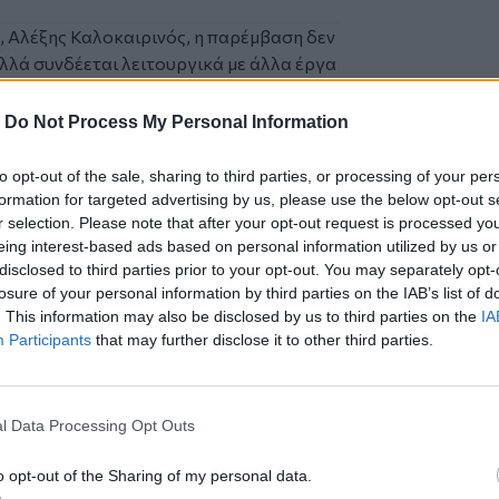
 Αλέξης Καλοκαιρινός, η παρέμβαση δεν
λλά συνδέεται λειτουργικά με άλλα έργα
υρύτερη περιοχή. Η λογική του
ιαμόρφωση ενός πιο φιλικού και
-
Do Not Process My Personal Information
 έμφαση στην προσβασιμότητα και την
to opt-out of the sale, sharing to third parties, or processing of your per
γειτονικά σημεία, ενώ η έναρξη των
formation for targeted advertising by us, please use the below opt-out s
οποθετείται χρονικά εντός του 2026. Το
r selection. Please note that after your opt-out request is processed y
eing interest-based ads based on personal information utilized by us or
η του έργου μέσα σε περίπου έναν
disclosed to third parties prior to your opt-out. You may separately opt-
διαμόρφωση να παραδοθεί εντός του
losure of your personal information by third parties on the IAB’s list of
. This information may also be disclosed by us to third parties on the
IA
ένεται να αλλάξει αισθητά την εικόνα
Participants
that may further disclose it to other third parties.
αθημερινότητα κατοίκων, επαγγελματιών
δώ και καιρό από την έντονη
l Data Processing Opt Outs
από την
Κρήτη
και το
Ηράκλειο
o opt-out of the Sharing of my personal data.