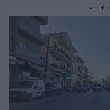
SHARE:
Face
T