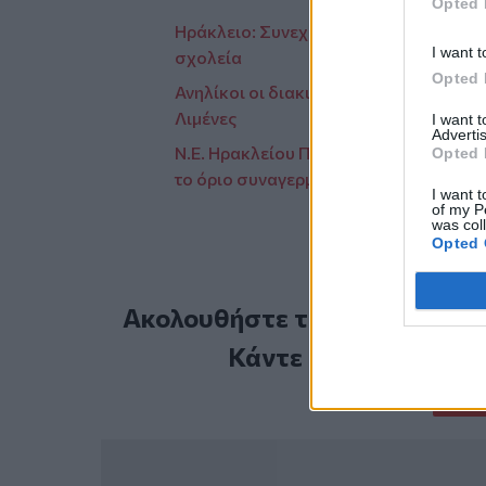
Opted 
Ηράκλειο: Συνεχίζονται οι παρεμβάσει
I want t
σχολεία
Opted 
Ανηλίκοι οι διακινητές των 43 μετανα
Λιμένες
I want 
Advertis
Ν.Ε. Ηρακλείου ΠΑΣΟΚ: "Η κατάσταση 
Opted 
το όριο συναγερμού"
I want t
of my P
was col
Opted 
Ακολουθήστε το Cretalive στ
Κάντε εγγραφή στο 