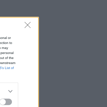
Στο επίκεντρο τα ζητήματα των
στρατιωτικών του Ηρακλείου –
Συνάντηση με τον Κωνσταντίνο
Κεφαλογιάννη
09:59
Ελαφονήσι: Συλλήψεις για άγρα
sonal or
πελατών και παρεμπόδιση της
ection to
κυκλοφορίας
ou may
 personal
09:53
out of the
Συνετρίβη πυροσβεστικό ελικόπτερο
 downstream
ενώ επιχειρούσε σε μεγάλη δασική
B’s List of
πυρκαγιά στη Γιούτα
09:46
Ρέθυμνο: Μήνυμα αισιοδοξίας από τον
τουρισμό μετά τις πυρκαγιές στο νότο
09:44
Κομμός: Η συγκινητική «πρώτη