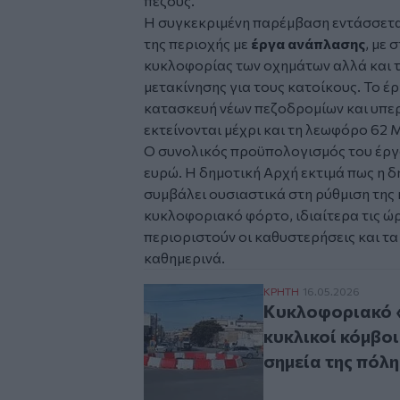
πεζούς.
Η συγκεκριμένη παρέμβαση εντάσσετα
της περιοχής με
έργα ανάπλασης
, με 
κυκλοφορίας των οχημάτων αλλά και 
μετακίνησης για τους κατοίκους. Το έ
κατασκευή νέων πεζοδρομίων και υπε
εκτείνονται μέχρι και τη λεωφόρο 62
Ο συνολικός προϋπολογισμός του έργο
ευρώ. Η δημοτική Αρχή εκτιμά πως η 
συμβάλει ουσιαστικά στη ρύθμιση της
κυκλοφοριακό φόρτο, ιδιαίτερα τις ώ
περιοριστούν οι καθυστερήσεις και 
καθημερινά.
Κυκλοφοριακό «λίφτι
ΚΡΗΤΗ
16.05.2026
Κυκλοφοριακό «
κυκλικοί κόμβοι
σημεία της πόλη