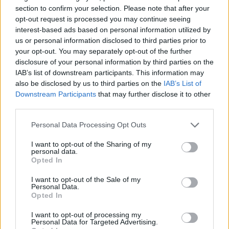
Σκέρτσος: Από τον Δεκέμβριο του 2018 έως τον
section to confirm your selection. Please note that after your
Δεκέμβριο του 2025 οι καταθέσεις φυσικών προσώπων
opt-out request is processed you may continue seeing
αυξήθηκαν από 106,4 δισ. ευρώ σε 148,7 δισ. ευρώ
interest-based ads based on personal information utilized by
us or personal information disclosed to third parties prior to
your opt-out. You may separately opt-out of the further
14:58
Η Ελληνική Ολυμπιακή Επιτροπή ξεκινά τον καθαρισμό
disclosure of your personal information by third parties on the
των μαρμάρων του Παναθηναϊκού Σταδίου
IAB’s list of downstream participants. This information may
also be disclosed by us to third parties on the
IAB’s List of
Downstream Participants
that may further disclose it to other
ΠΕΡΙΣΣΟΤΕΡΑ
third parties.
Personal Data Processing Opt Outs
I want to opt-out of the Sharing of my
personal data.
Opted In
ΣΧΕΤΙΚA AΡΘΡΑ
I want to opt-out of the Sale of my
Personal Data.
Opted In
Η «Αντιγόνη» του Σοφοκλή μέσα από τα μάτια της Τεχν
ΚΡΗΤΗ
16:37
Η «Αντιγόνη» του Σοφοκλή μέσα απ
Η «Αντιγόνη» του Σοφοκλή μέσα
I want to opt-out of processing my
από τα μάτια της Τεχνητής
Personal Data for Targeted Advertising.