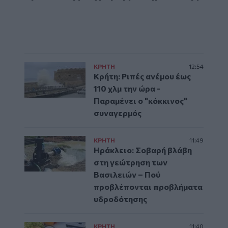
ΚΡΗΤΗ
12:54
Κρήτη: Ριπές ανέμου έως
110 χλμ την ώρα -
Παραμένει ο "κόκκινος"
συναγερμός
ΚΡΗΤΗ
11:49
Ηράκλειο: Σοβαρή βλάβη
στη γεώτρηση των
Βασιλειών – Πού
προβλέπονται προβλήματα
υδροδότησης
ΚΡΗΤΗ
11:40