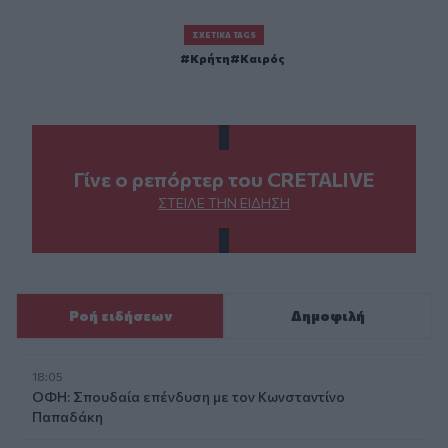
ΣΧΕΤΙΚΆ TAGS
Κρήτη
Καιρός
Γίνε ο ρεπόρτερ του CRETALIVE
ΣΤΕΊΛΕ ΤΗΝ ΕΊΔΗΣΗ
Ροή ειδήσεων
Δημοφιλή
18:05
ΟΦΗ: Σπουδαία επένδυση με τον Κωνσταντίνο
Παπαδάκη