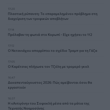
17:20
Πλαστική ρύπανση: Το «παραμελημένο» πρόβλημα στη
διαχείριση των τροφικών αποβλήτων
17:14
Πρόλαβαν τη φωτιά στο Κορωπί - Είχε ηχήσει το 112
17:12
Ο Νετανιάχου απορρίπτει το σχέδιο Τραμπ για τη Γάζα
17:05
Ο Καρέτσας πλήγωσε τον Τζόλη με τρομερό γκολ
16:47
Δεκαπενταύγουστος 2026: Πώς αμείβονται όσοι θα
εργαστούν
16:37
Η «Αντιγόνη» του Σοφοκλή μέσα από τα μάτια της
Τεχνητής Νοημοσύνης