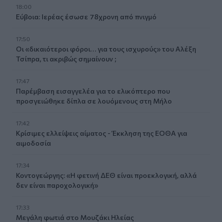
18:00
Εύβοια: Ιερέας έσωσε 78χρονη από πνιγμό
17:50
Οι «δικαιότεροι φόροι… για τους ισχυρούς» του Αλέξη
Τσίπρα, τι ακριβώς σημαίνουν ;
17:47
Παρέμβαση εισαγγελέα για το ελικόπτερο που
προσγειώθηκε δίπλα σε λουόμενους στη Μήλο
17:42
Κρίσιμες ελλείψεις αίματος - Έκκληση της ΕΟΘΑ για
αιμοδοσία
17:34
Κοντογεώργης: «Η φετινή ΔΕΘ είναι προεκλογική, αλλά
δεν είναι παροχολογική»
17:33
Μεγάλη φωτιά στο Μουζάκι Ηλείας