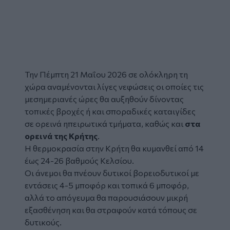
Την Πέμπτη 21 Μαΐου 2026 σε ολόκληρη τη
χώρα αναμένονται λίγες νεφώσεις οι οποίες τις
μεσημεριανές ώρες θα αυξηθούν δίνοντας
τοπικές βροχές ή και σποραδικές καταιγίδες
σε ορεινά ηπειρωτικά τμήματα, καθώς και
στα
ορεινά της
Κρήτης
.
Η θερμοκρασία στην Κρήτη θα κυμανθεί από 14
έως 24-26 βαθμούς Κελσίου.
Οι άνεμοι θα πνέουν δυτικοί βορειοδυτικοί με
εντάσεις 4-5 μποφόρ και τοπικά 6 μποφόρ,
αλλά το απόγευμα θα παρουσιάσουν μικρή
εξασθένηση και θα στραφούν κατά τόπους σε
δυτικούς.