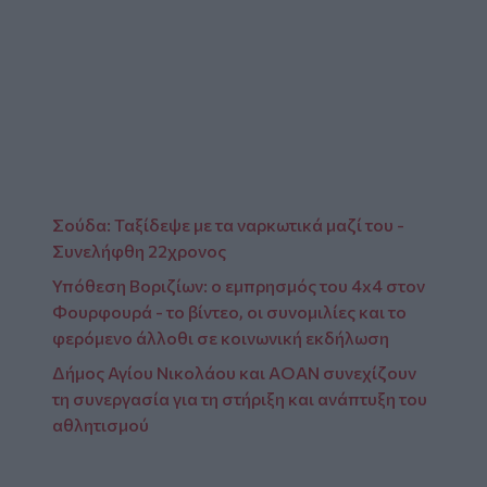
Glomex
Video
Σούδα: Ταξίδεψε με τα ναρκωτικά μαζί του -
Συνελήφθη 22χρονος
Υπόθεση Βοριζίων: ο εμπρησμός του 4x4 στον
Φουρφουρά - το βίντεο, οι συνομιλίες και το
φερόμενο άλλοθι σε κοινωνική εκδήλωση
Δήμος Αγίου Νικολάου και ΑΟΑΝ συνεχίζουν
τη συνεργασία για τη στήριξη και ανάπτυξη του
αθλητισμού