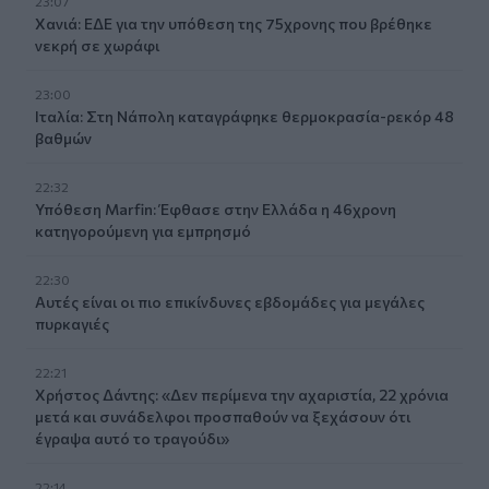
23:07
Χανιά: ΕΔΕ για την υπόθεση της 75χρονης που βρέθηκε
νεκρή σε χωράφι
23:00
Ιταλία: Στη Νάπολη καταγράφηκε θερμοκρασία-ρεκόρ 48
βαθμών
22:32
Υπόθεση Marfin: Έφθασε στην Ελλάδα η 46χρονη
κατηγορούμενη για εμπρησμό
22:30
Αυτές είναι οι πιο επικίνδυνες εβδομάδες για μεγάλες
πυρκαγιές
22:21
Χρήστος Δάντης: «Δεν περίμενα την αχαριστία, 22 χρόνια
μετά και συνάδελφοι προσπαθούν να ξεχάσουν ότι
έγραψα αυτό το τραγούδι»
22:14