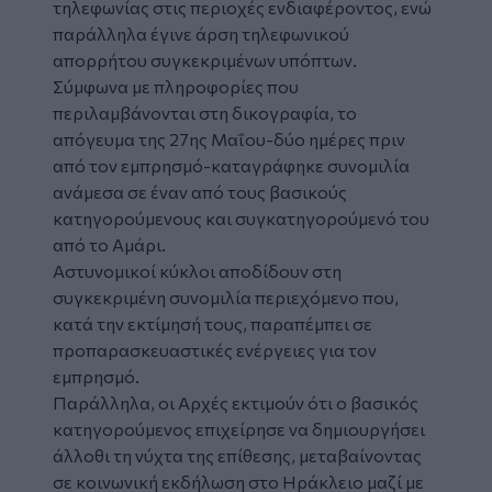
τηλεφωνίας στις περιοχές ενδιαφέροντος, ενώ
παράλληλα έγινε άρση τηλεφωνικού
απορρήτου συγκεκριμένων υπόπτων.
Σύμφωνα με πληροφορίες που
περιλαμβάνονται στη δικογραφία, το
απόγευμα της 27ης Μαΐου-δύο ημέρες πριν
από τον εμπρησμό-καταγράφηκε συνομιλία
ανάμεσα σε έναν από τους βασικούς
κατηγορούμενους και συγκατηγορούμενό του
από το Αμάρι.
Αστυνομικοί κύκλοι αποδίδουν στη
συγκεκριμένη συνομιλία περιεχόμενο που,
κατά την εκτίμησή τους, παραπέμπει σε
προπαρασκευαστικές ενέργειες για τον
εμπρησμό.
Παράλληλα, οι Αρχές εκτιμούν ότι ο βασικός
κατηγορούμενος επιχείρησε να δημιουργήσει
άλλοθι τη νύχτα της επίθεσης, μεταβαίνοντας
σε κοινωνική εκδήλωση στο Ηράκλειο μαζί με