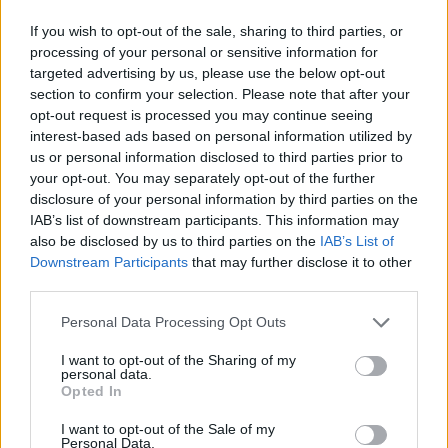
If you wish to opt-out of the sale, sharing to third parties, or
Γίνε ο ρεπόρτερ του CRETALIVE
processing of your personal or sensitive information for
ΣΤΕΊΛΕ ΤΗΝ ΕΊΔΗΣΗ
targeted advertising by us, please use the below opt-out
section to confirm your selection. Please note that after your
opt-out request is processed you may continue seeing
interest-based ads based on personal information utilized by
us or personal information disclosed to third parties prior to
your opt-out. You may separately opt-out of the further
Ροή ειδήσεων
Δημοφιλή
disclosure of your personal information by third parties on the
IAB’s list of downstream participants. This information may
also be disclosed by us to third parties on the
IAB’s List of
05:52
ΕΝΦΙΑ: Τα λάθη στις μεταβιβάσεις που φέρνουν
Downstream Participants
that may further disclose it to other
τσουχτερά πρόστιμα έως 1.000 ευρώ
third parties.
Personal Data Processing Opt Outs
04:41
Τα φρούτα που επιλέγουν 4 ενδοκρινολόγοι για καλύτερο
I want to opt-out of the Sharing of my
έλεγχο του σακχάρου
personal data.
Opted In
03:34
I want to opt-out of the Sale of my
Το απολαυστικό βίντεο της Νατάσας Θεοδωρίδου με τη
Personal Data.