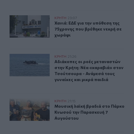
Χανιά: ΕΔΕ για την υπόθεση της 75χρονης που βρέθηκε 
ΚΡΗΤΗ
23:07
Χανιά: ΕΔΕ για την υπόθεση της 75
Χανιά: ΕΔΕ για την υπόθεση της
75χρονης που βρέθηκε νεκρή σε
χωράφι
Αδιάκοπες οι ροές μεταναστών στην Κρήτη: Νέα «καραβ
ΚΡΗΤΗ
21:26
Αδιάκοπες οι ροές μεταναστών στην
Αδιάκοπες οι ροές μεταναστών
στην Κρήτη: Νέα «καραβιά» στον
Τσούτσουρα - Ανάμεσά τους
γυναίκες και μικρά παιδιά
Μουσική λαϊκή βραδιά στο Πάρκο Κνωσού την Παρασκ
ΚΡΗΤΗ
21:15
Μουσική λαϊκή βραδιά στο Πάρκο 
Μουσική λαϊκή βραδιά στο Πάρκο
Κνωσού την Παρασκευή 7
Αυγούστου