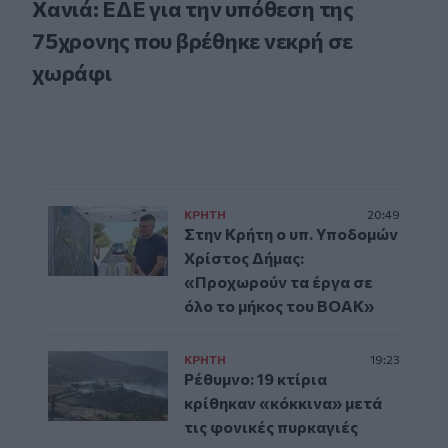
Χανιά: ΕΔΕ για την υπόθεση της
75χρονης που βρέθηκε νεκρή σε
χωράφι
ΚΡΗΤΗ
20:49
Στην Κρήτη ο υπ. Υποδομών
Χρίστος Δήμας:
«Προχωρούν τα έργα σε
όλο το μήκος του ΒΟΑΚ»
ΚΡΗΤΗ
19:23
Ρέθυμνο: 19 κτίρια
κρίθηκαν «κόκκινα» μετά
τις φονικές πυρκαγιές