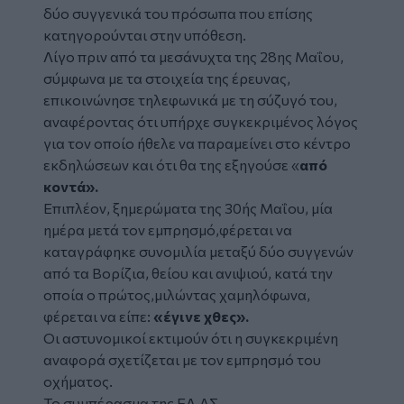
δύο συγγενικά του πρόσωπα που επίσης
κατηγορούνται στην υπόθεση.
Λίγο πριν από τα μεσάνυχτα της 28ης Μαΐου,
σύμφωνα με τα στοιχεία της έρευνας,
επικοινώνησε τηλεφωνικά με τη σύζυγό του,
αναφέροντας ότι υπήρχε συγκεκριμένος λόγος
για τον οποίο ήθελε να παραμείνει στο κέντρο
εκδηλώσεων και ότι θα της εξηγούσε «
από
κοντά».
Επιπλέον, ξημερώματα της 30ής Μαΐου, μία
ημέρα μετά τον εμπρησμό,φέρεται να
καταγράφηκε συνομιλία μεταξύ δύο συγγενών
από τα Βορίζια, θείου και ανιψιού, κατά την
οποία ο πρώτος,μιλώντας χαμηλόφωνα,
φέρεται να είπε:
«έγινε χθες».
Οι αστυνομικοί εκτιμούν ότι η συγκεκριμένη
αναφορά σχετίζεται με τον εμπρησμό του
οχήματος.
Το συμπέρασμα της ΕΛ.ΑΣ.