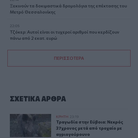
Ξεκινούν τα δοκιμαστικά δρομολόγια της επέκτασης του
Μετρό Θεσσαλονίκης
22:05
Τζόκερ: Αυτοί είναι οι τυχεροί αριθμοί που κερδίζουν
πάνω από 2 εκατ. ευρώ
ΠΕΡΙΣΣΟΤΕΡΑ
ΣΧΕΤΙΚA AΡΘΡΑ
Τραγωδία στην Εύβοια: Νεκρός 37χρονος μετά από τρο
ΚΡΗΤΗ
23:19
Τραγωδία στην Εύβοια: Νεκρός 37χ
Τραγωδία στην Εύβοια: Νεκρός
37χρονος μετά από τροχαίο με
αγριογούρουνο