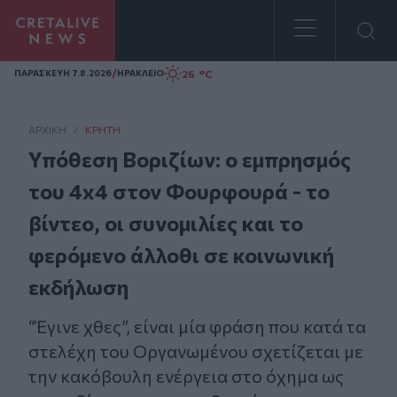
Homepage
/
26 °C
ΠΑΡΑΣΚΕΥΗ 7.8.2026
ΗΡΑΚΛΕΙΟ
ΑΡΧΙΚΗ
/
ΚΡΉΤΗ
Υπόθεση Βοριζίων: ο εμπρησμός
του 4x4 στον Φουρφουρά - το
βίντεο, οι συνομιλίες και το
φερόμενο άλλοθι σε κοινωνική
εκδήλωση
“Έγινε χθες”, είναι μία φράση που κατά τα
στελέχη του Οργανωμένου σχετίζεται με
την κακόβουλη ενέργεια στο όχημα ως