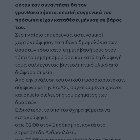
«όταν τον συναντήσει θα τον
γρονθοκοπήσει», επειδή συγγενικά του
πρόσωπα είχαν καταθέσει μήνυση σε βάρος
του.
Στο πλαίσιο της έρευνας, αστυνομικοί
χαρτογράφησαν τα πιθανά δρομολόγια των
δραστών τόσο κατά τη μετάβασή τους στον
τόπο του εμπρησμού όσο και κατά τη διαφυγή
τους, συλλέγοντας βιντεοληπτικό υλικό από
διάφορα σημεία.
Από την ανάλυση του υλικού προσδιορίστηκαν,
σύμφωνα με την ΕΛ.ΑΣ., συγκεκριμένοι χρόνοι
και σημεία διέλευσης του οχήματος των
δραστών.
Ειδικότερα, το ύποπτο όχημα φέρεται να
καταγράφηκε:
στις 02:00 στον Ξηρόκαμπο, κοντά στο
Στρατόπεδο Ανδρουλάκη,
στις 02:05 στην επαρχιακή οδό Αγίας Γαλήνης,