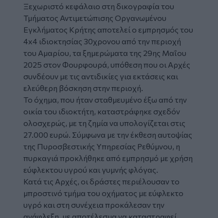
Ξεχωριστό κεφάλαιο στη δικογραφία του
Τμήματος Αντιμετώπισης Οργανωμένου
Εγκλήματος Κρήτης
αποτελεί ο
εμπρησμός
του
4x4 ιδιοκτησίας 30χρονου από την περιοχή
του Αμαρίου, τα ξημερώματα της 29ης Μαΐου
2025 στον Φουρφουρά, υπόθεση που οι Αρχές
συνδέουν με τις αντιδικίες για εκτάσεις και
ελεύθερη βόσκηση στην περιοχή.
Το όχημα, που ήταν σταθμευμένο έξω από την
οικία του ιδιοκτήτη, καταστράφηκε σχεδόν
ολοσχερώς, με τη ζημία να υπολογίζεται στις
27.000 ευρώ. Σύμφωνα με την έκθεση αυτοψίας
της Πυροσβεστικής Υπηρεσίας Ρεθύμνου, η
πυρκαγιά προκλήθηκε από εμπρησμό με χρήση
εύφλεκτου υγρού και γυμνής φλόγας.
Κατά τις Αρχές, οι δράστες περιέλουσαν το
μπροστινό τμήμα του οχήματος με εύφλεκτο
υγρό και στη συνέχεια προκάλεσαν την
ανάφλεξη, με αποτέλεσμα να καταστραφεί