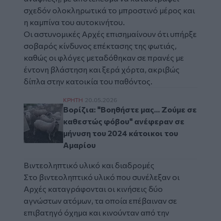
σχεδόν ολοκληρωτικά το μπροστινό μέρος και
η καμπίνα του αυτοκινήτου.
Οι αστυνομικές Αρχές επισημαίνουν ότι υπήρξε
σοβαρός κίνδυνος επέκτασης της φωτιάς,
καθώς οι φλόγες μεταδόθηκαν σε πρανές με
έντονη βλάστηση και ξερά χόρτα, ακριβώς
δίπλα στην κατοικία του παθόντος.
Βορίζια: "Βοηθήστε μας... Ζούμε σε καθεσ
ΚΡΗΤΗ
20.05.2026
Βορίζια: "Βοηθήστε μας... Ζούμε σε
καθεστώς φόβου" ανέφεραν σε
μήνυση του 2024 κάτοικοι του
Αμαρίου
Βιντεοληπτικό υλικό και διαδρομές
Στο βιντεοληπτικό υλικό που συνέλεξαν οι
Αρχές καταγράφονται οι κινήσεις δύο
αγνώστων ατόμων, τα οποία επέβαιναν σε
επιβατηγό όχημα και κινούνταν από την