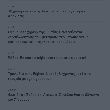
23:43
30χρονη έπεσε στη θάλασσα από την γέφυρα της
Χαλκίδας
23:32
Οι «μαύρες χήρες» της Ρωσίας: Παντρεύονται
νεοσύλλεκτους πριν μεταβούν στο μέτωπο για να
εισπράξουν τις «παχυλές» αποζημιώσεις
23:25
Ρόδος: Έσπασε ο κάβος και τραυμάτισε ναυτικό
23:19
Τραγωδία στην Εύβοια: Νεκρός 37χρονος μετά από
τροχαίο με αγριογούρουνο
23:09
Φωτιές σε Σκύρο και Λακωνία: Συνελήφθησαν 63χρονη
και 71χρονος