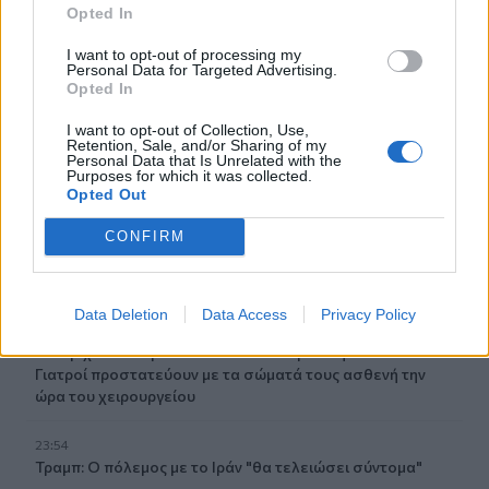
μητέρα της
Opted In
02:51
I want to opt-out of processing my
Personal Data for Targeted Advertising.
Ο έρωτας θα πρωταγωνιστήσει στη ζωή αυτών των
Opted In
ζωδίων τον Αύγουστο
I want to opt-out of Collection, Use,
Retention, Sale, and/or Sharing of my
01:42
Personal Data that Is Unrelated with the
Καύσωνας στο γραφείο: Πόσο μπορεί να χαλαρώσει το
Purposes for which it was collected.
dress code
Opted Out
CONFIRM
00:31
Παιδιά στην πισίνα: 6 απαράβατοι κανόνες για την
πρόληψη του πνιγμού
Data Deletion
Data Access
Privacy Policy
00:00
Ανατριχιαστικό βίντεο από τον σεισμό στην Ιαπωνία:
Γιατροί προστατεύουν με τα σώματά τους ασθενή την
ώρα του χειρουργείου
23:54
Τραμπ: Ο πόλεμος με το Ιράν "θα τελειώσει σύντομα"