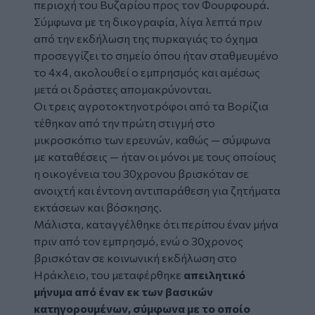
περιοχή του Βυζαρίου προς τον Φουρφουρά.
Σύμφωνα με τη δικογραφία, λίγα λεπτά πριν
από την εκδήλωση της πυρκαγιάς το όχημα
προσεγγίζει το σημείο όπου ήταν σταθμευμένο
το 4x4, ακολουθεί ο εμπρησμός και αμέσως
μετά οι δράστες απομακρύνονται.
Οι τρεις αγροτοκτηνοτρόφοι από τα Βορίζια
τέθηκαν από την πρώτη στιγμή στο
μικροσκόπιο των ερευνών, καθώς — σύμφωνα
με καταθέσεις — ήταν οι μόνοι με τους οποίους
η οικογένεια του 30χρονου βρισκόταν σε
ανοιχτή και έντονη αντιπαράθεση για ζητήματα
εκτάσεων και βόσκησης.
Μάλιστα, καταγγέλθηκε ότι περίπου έναν μήνα
πριν από τον εμπρησμό, ενώ ο 30χρονος
βρισκόταν σε κοινωνική εκδήλωση στο
Ηράκλειο, του μεταφέρθηκε
απειλητικό
μήνυμα από έναν εκ των βασικών
κατηγορουμένων, σύμφωνα με το οποίο