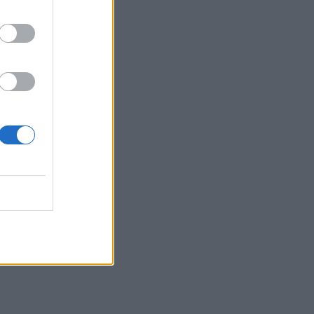
10:07
Τι θα δούμε στα Κηποθέατρα
Ηρακλείου το Σαββατοκύριακο
10:00
«Το Δικαίωμα» γίνεται λογοτεχνία: Ο
Δήμος Αγίου Νικολάου προκηρύσσει
τον 33ο Πανελλήνιο Λογοτεχνικό
Διαγωνισμό
09:57
Κέιτι Πέρι και Τζάστιν Τριντό αχώριστοι
στις διακοπές τους στην Ελλάδα
09:54
Περιφέρεια Κρήτης: Σε εξέλιξη το
Πρόγραμμα Καταπολέμησης
Κουνουπιών 2026–2028
09:47
ΒΟΑΚ: Κυκλοφοριακές ρυθμίσεις στην