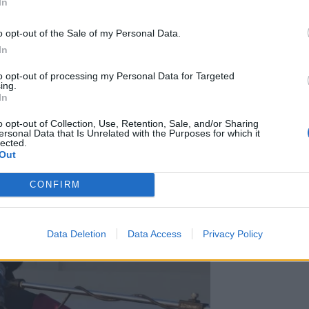
In
ν έρευνα, να αναβαθμίσει την εκπαίδευση
 την ποιότητα φροντίδας και την
o opt-out of the Sale of my Personal Data.
συνδέσει την τοπική ακαδημαϊκή
In
 υγείας.
to opt-out of processing my Personal Data for Targeted
ing.
In
o opt-out of Collection, Use, Retention, Sale, and/or Sharing
ersonal Data that Is Unrelated with the Purposes for which it
lected.
Out
CONFIRM
Data Deletion
Data Access
Privacy Policy