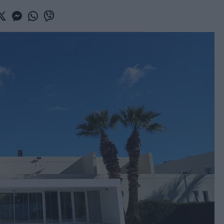
book
witter
Messenger
Whatsapp
Viber