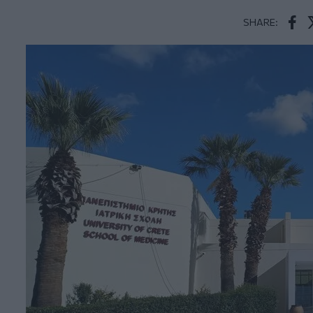
SHARE:
Face
T