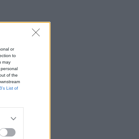
Εκ περιτροπής η κυκλοφορία έξω από
το ΙΤΕ λόγω των έργων για το νέο
πεζοδρόμιο (video)
10:26
Στα Χανιά ο Κυριάκος Μητσοτάκης
sonal or
10:17
ection to
Προσοχή! Ο ΕΦΚΑ… δαγκώνει τους
ou may
ανυποψίαστους πολίτες!
 personal
out of the
10:15
 downstream
Καστέλι: Υπογραφές για τα συστήματα
B’s List of
αεροναυτιλίας του νέου αεροδρομίου -
"Στόχος τον Νοέμβριο του 2028 να
λειτουργεί"
10:09
Η μεγάλη αλλαγή στις συσκευασίες: Τι
αλλάζει στην ΕΕ από τις 12 Αυγούστου