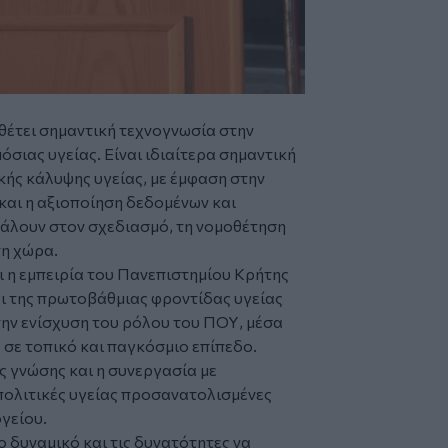
έτει σημαντική τεχνογνωσία στην
όσιας υγείας.
Είναι ιδιαίτερα σημαντική
κής κάλυψης υγείας, με έμφαση στην
και η αξιοποίηση δεδομένων και
άλουν στον σχεδιασμό, τη νομοθέτηση
τη χώρα.
ι η εμπειρία του Πανεπιστημίου Κρήτης
αι της πρωτοβάθμιας φροντίδας υγείας
την ενίσχυση του ρόλου του ΠΟΥ, μέσα
ς σε τοπικό και παγκόσμιο επίπεδο.
ς γνώσης και η συνεργασία με
πολιτικές υγείας προσανατολισμένες
γείου.
ο δυναμικό και τις δυνατότητες να