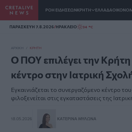
ΡΟΗ ΕΙΔΗΣΕΩΝ
ΚΡΗΤΗ
ΕΛΛΑΔΑ
ΟΙΚΟΝΟΜ
Homepage
ΠΑΡΑΣΚΕΥΗ 7.8.2026
/
ΗΡΑΚΛΕΙΟ
34 °C
ΑΡΧΙΚΗ
/
ΚΡΉΤΗ
Ο ΠΟΥ επιλέγει την Κρήτη
κέντρο στην Ιατρική Σχολ
Εγκαινιάζεται το συνεργαζόμενο κέντρο το
φιλοξενείται στις εγκαταστάσεις της Ιατρι
18.05.2026
ΚΑΤΕΡΊΝΑ ΜΥΛΩΝΆ