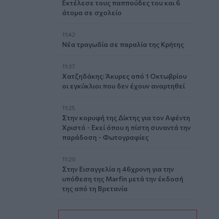
Εκτέλεσε τους παππούδες του και 6
άτομα σε σχολείο
11:42
Νέα τραγωδία σε παραλία της Κρήτης
11:37
Χατζηδάκης: Άκυρες από 1 Οκτωβρίου
οι εγκύκλιοι που δεν έχουν αναρτηθεί
11:25
Στην κορυφή της Δίκτης για τον Αφέντη
Χριστό - Εκεί όπου η πίστη συναντά την
παράδοση - Φωτογραφίες
11:20
Στην Εισαγγελία η 46χρονη για την
υπόθεση της Marfin μετά την έκδοσή
της από τη Βρετανία
11:11