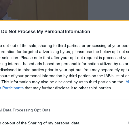
-
Do Not Process My Personal Information
to opt-out of the sale, sharing to third parties, or processing of your per
formation for targeted advertising by us, please use the below opt-out s
r selection. Please note that after your opt-out request is processed y
eing interest-based ads based on personal information utilized by us or
disclosed to third parties prior to your opt-out. You may separately opt-
losure of your personal information by third parties on the IAB’s list of
. This information may also be disclosed by us to third parties on the
IA
Participants
that may further disclose it to other third parties.
Photo Credits: @Imageonline/ Κώστας Μεταξάκης
από την
κοσμήτορα της Ιατρικής
l Data Processing Opt Outs
, και θεωρείται ότι η ίδρυση του Κέντρου
για την Ιατρική Σχολή, το Πανεπιστήμιο
o opt-out of the Sharing of my personal data.