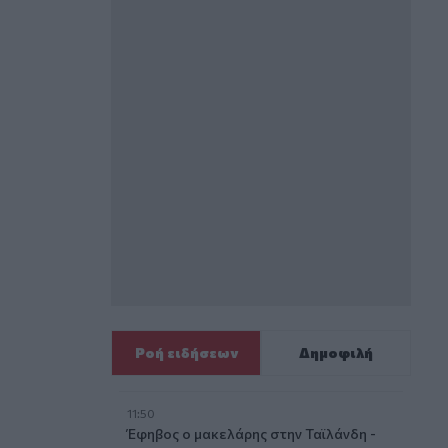
Ροή ειδήσεων
Δημοφιλή
11:50
Έφηβος ο μακελάρης στην Ταϊλάνδη -