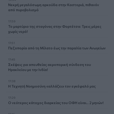
Νεκρή μεγαλόσωμη αρκούδα στην Καστοριά, πιθανόν
από πυροβολισμό
17:59
Το μαρτύριο της σταγόνας στην Φορτέτσα: Τρεις μέρες
χωρίς νερό!
17:51
Πεζοπορία από τη Μίλατο έως την παραλία των Ανωγείων
17:45
Σκέψεις για απευθείας αεροπορική σύνδεση του
Ηρακλείου με την Ινδία!
17:38
Η Τεχνητή Νοημοσύνη «αλλάζει» τον εγκέφαλό μας
17:29
Ο νεότερος κάτοχος διαρκείας του ΟΦΗ είναι... 2 μηνών!
17:16