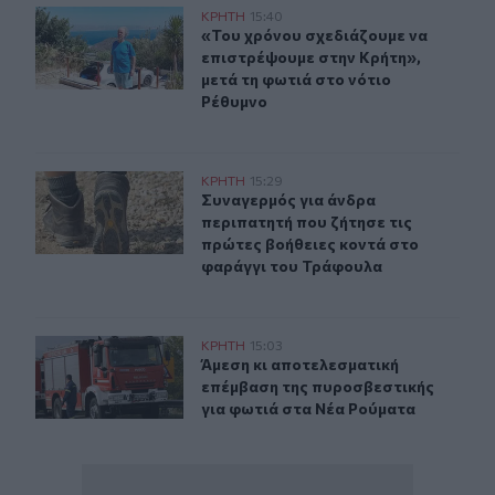
«Του χρόνου σχεδιάζουμε να επιστρέψουμε στην Κρήτη»
ΚΡΗΤΗ
15:40
«Του χρόνου σχεδιάζουμε να επιστρ
«Του χρόνου σχεδιάζουμε να
επιστρέψουμε στην Κρήτη»,
μετά τη φωτιά στο νότιο
Ρέθυμνο
Συναγερμός για άνδρα περιπατητή που ζήτησε τις πρώτ
ΚΡΗΤΗ
15:29
Συναγερμός για άνδρα περιπατητή 
Συναγερμός για άνδρα
περιπατητή που ζήτησε τις
πρώτες βοήθειες κοντά στο
φαράγγι του Τράφουλα
Άμεση κι αποτελεσματική επέμβαση της πυροσβεστικής
ΚΡΗΤΗ
15:03
Άμεση κι αποτελεσματική επέμβαση
Άμεση κι αποτελεσματική
επέμβαση της πυροσβεστικής
για φωτιά στα Νέα Ρούματα