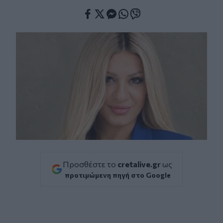
Facebook
Twitter
Messenger
Whatsapp
Viber
Προσθέστε το
cretalive.gr
ως
προτιμώμενη πηγή στο Google