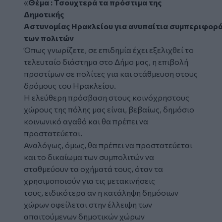
«
Θέμα : Τσουχτερά τα πρόστιμα της
Δημοτικής
Αστυνομίας Ηρακλείου για ανυπαίτια συμπεριφορ
των πολιτών
Όπως γνωρίζετε, σε επιδημία έχει εξελιχθεί το
τελευταίο διάστημα στο Δήμο μας, η επιβολή
προστίμων σε πολίτες για και στάθμευση στους
δρόμους του Ηρακλείου.
Η ελεύθερη πρόσβαση στους κοινόχρηστους
χώρους της πόλης μας είναι, βεβαίως, δημόσιο
κοινωνικό αγαθό και θα πρέπει να
προστατεύεται.
Αναλόγως, όμως, θα πρέπει να προστατεύεται
και το δικαίωμα των συμπολιτών να
σταθμεύουν τα οχήματά τους, όταν τα
χρησιμοποιούν για τις μετακινήσεις
τους, ειδικότερα αν η κατάληψη δημόσιων
χώρων οφείλεται στην έλλειψη των
απαιτούμενων δημοτικών χώρων