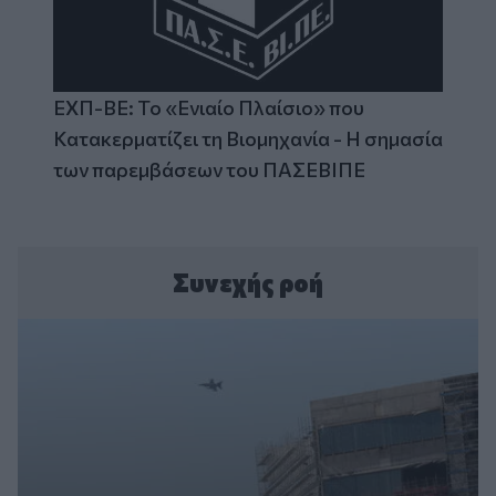
ΕΧΠ-ΒΕ: Το «Ενιαίο Πλαίσιο» που
Κατακερματίζει τη Βιομηχανία - Η σημασία
των παρεμβάσεων του ΠΑΣΕΒΙΠΕ
Συνεχής ροή