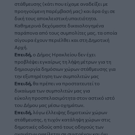
στάθμευσης (κάτι που είχαμε αναδείξει με
προηγούμενη παρέμβασή μας) και άρα όχι σε
δική τους αποκλειστική υπαιτιότητα.
Καθημερινά δεχόμαστε δικαιολογημένα
παράπονα από τους συμπολίτες μας, τα οποία
σίγουρα έχουν περιέλθει και στη Δημοτική
Αρχή.
Επειδή,
ο Δήμος Ηρακλείου δεν έχει
προβλέψει εγκαίρως τη λήψη μέτρων για τη
δημιουργία δημόσιων χώρων στάθμευσης για
την εξυπηρέτηση των συμπολιτών μας
Επειδή,
θα πρέπει να προστατευτεί το
δικαίωμα των συμπολιτών μας για
εύκολη προσπελασιμότητα στον αστικό ιστό
του Δήμου μας μέσω οχημάτων.
Επειδή,
λόγω έλλειψης δημοτικών χώρων
στάθμευσης, η τυχόν κατάληψη χώρων στις
δημοτικές οδούς από τους οδηγούς των
οχημάτων οφείλεται σε συντρέχον και όχι