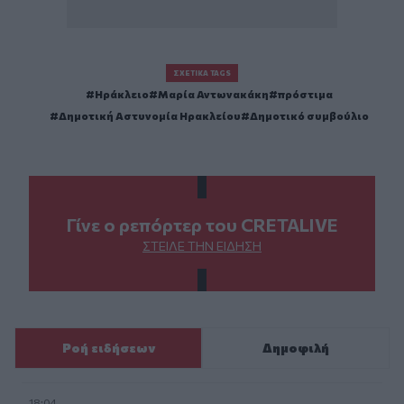
ΣΧΕΤΙΚΆ TAGS
Ηράκλειο
Μαρία Αντωνακάκη
πρόστιμα
Δημοτική Αστυνομία Ηρακλείου
Δημοτικό συμβούλιο
Γίνε ο ρεπόρτερ του CRETALIVE
ΣΤΕΊΛΕ ΤΗΝ ΕΊΔΗΣΗ
Ροή ειδήσεων
Δημοφιλή
18:04