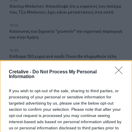
Χάντερ Μπάιντεν: Αποκάλυψε ότι ο καρκίνος του πατέρα
του, Τζο Μπάιντεν, έχει κάνει μεταστάσεις στα οστά
16:56
Καύσωνας και ξηρασία "χτυπούν" την αγροτική παραγωγή
και στην Κρήτη
16:39
Επίδομα 150 ευρώ ανά παιδί: Ποιοι θα πληρωθούν τέλη
στα Αυγούστου – Όλες οι προϋποθέσεις
Cretalive -
Do Not Process My Personal
16:25
Information
Φωτιά στη Βοιωτία: Η δραματική επιχείρηση διάσωσης
πολιτών μέσω θαλάσσης από την Πυροσβεστική
If you wish to opt-out of the sale, sharing to third parties, or
processing of your personal or sensitive information for
16:12
targeted advertising by us, please use the below opt-out
Ε. Τουρνάς: "Απέναντι σε ακραία καιρικά φαινόμενα δεν
section to confirm your selection. Please note that after your
υπάρχουν περιθώρια εφησυχασμού"
opt-out request is processed you may continue seeing
interest-based ads based on personal information utilized by
15:57
us or personal information disclosed to third parties prior to
Φωτιά σε χαμηλή βλάστηση στη Σίνδο - Σηκώθηκε