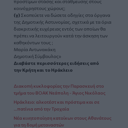
προστίμων στάσης και στάθμευσης στους
κοινόχρηστους χώρους;
(γ)
Σκοπεύετε να δώσετε οδηγίες στα όργανα
της Δημοτικής Αστυνομίας, σχετικά με τα όρια
διακριτικής ευχέρειας εντός των οποίων θα
πρέπει να λειτουργούν κατά την άσκηση των
καθηκόντων τους ;
Μαρία Αντωνακάκη
Δημοτική Σύμβουλος»
Διαβάστε περισσότερες ειδήσεις από
την
Κρήτη
και το
Ηράκλειο
Διακοπή κυκλοφορίας την Παρασκευή στο
τμήμα του ΒΟΑΚ Νεάπολη - Άγιος Νικόλαος
Ηράκλειο: αλκοτέστ και πρόστιμα και σε
...πατίνια από την Τροχαία
Νέα κινητοποίηση κατοίκων στους Αθανάτους
για τη δομή μεταναστών