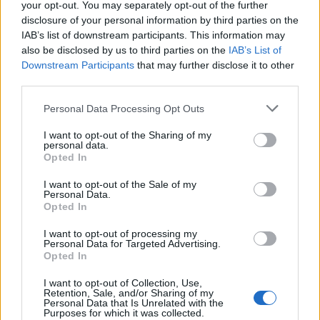
your opt-out. You may separately opt-out of the further
ελικόπτερο
disclosure of your personal information by third parties on the
IAB’s list of downstream participants. This information may
15:54
also be disclosed by us to third parties on the
IAB’s List of
Αττικόν: Εκτός λειτουργίας και οι δύο αξονικοί
Downstream Participants
that may further disclose it to other
τομογράφοι
third parties.
15:48
Personal Data Processing Opt Outs
Ταϊλάνδη: Στους 9 οι νεκροί μετά τον θάνατο ενός
12χρονου κοριτσιού στην επίθεση με πυροβολισμούς σε
I want to opt-out of the Sharing of my
personal data.
σχολείο
Opted In
15:40
I want to opt-out of the Sale of my
«Του χρόνου σχεδιάζουμε να επιστρέψουμε στην
Personal Data.
Opted In
Κρήτη», μετά τη φωτιά στο νότιο Ρέθυμνο
I want to opt-out of processing my
15:38
Personal Data for Targeted Advertising.
Θερινές εκπτώσεις: Χαμηλότερος ο τζίρος – Αυξημένες
Opted In
οι πιέσεις από το ηλεκτρονικό εμπόριο
I want to opt-out of Collection, Use,
Retention, Sale, and/or Sharing of my
15:29
Personal Data that Is Unrelated with the
Purposes for which it was collected.
Συναγερμός για άνδρα περιπατητή που ζήτησε τις πρώτες