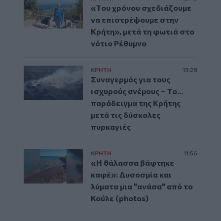
«Του χρόνου σχεδιάζουμε
να επιστρέψουμε στην
Κρήτη», μετά τη φωτιά στο
νότιο Ρέθυμνο
ΚΡΗΤΗ
13:28
Συναγερμός για τους
ισχυρούς ανέμους – Το...
παράδειγμα της Κρήτης
μετά τις δύσκολες
πυρκαγιές
ΚΡΗΤΗ
11:56
«Η θάλασσα βάφτηκε
καφέ»: Δυσοσμία και
λύματα μια "ανάσα" από το
Κούλε (photos)