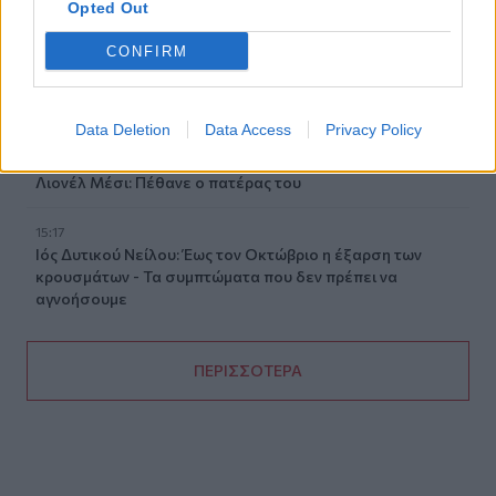
Opted Out
βοήθειες κοντά στο φαράγγι του Τράφουλα
CONFIRM
15:26
Στέφανος Τσιτσιπάς: Διακοπές στην Ελβετία με τη νέα
του σύντροφο (photos)
Data Deletion
Data Access
Privacy Policy
15:21
Λιονέλ Μέσι: Πέθανε ο πατέρας του
15:17
Ιός Δυτικού Νείλου: Έως τον Οκτώβριο η έξαρση των
κρουσμάτων - Τα συμπτώματα που δεν πρέπει να
αγνοήσουμε
ΠΕΡΙΣΣΟΤΕΡΑ