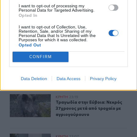
I want to opt-out of processing my
22:05
Personal Data for Targeted Advertising.
Τζόκερ: Αυτοί είναι οι τυχεροί αριθμοί που κερδίζουν
Opted In
πάνω από 2 εκατ. ευρώ
I want to opt-out of Collection, Use,
Retention, Sale, and/or Sharing of my
Personal Data that Is Unrelated with the
ΠΕΡΙΣΣΟΤΕΡΑ
Purposes for which it was collected.
Opted Out
CONFIRM
ΣΧΕΤΙΚA AΡΘΡΑ
Data Deletion
Data Access
Privacy Policy
Τραγωδία στην Εύβοια: Νεκρός 37χρονος μετά από τρο
ΚΡΗΤΗ
23:19
Τραγωδία στην Εύβοια: Νεκρός 37χ
Τραγωδία στην Εύβοια: Νεκρός
37χρονος μετά από τροχαίο με
αγριογούρουνο
Χανιά: ΕΔΕ για την υπόθεση της 75χρονης που βρέθηκε 
ΚΡΗΤΗ
23:07