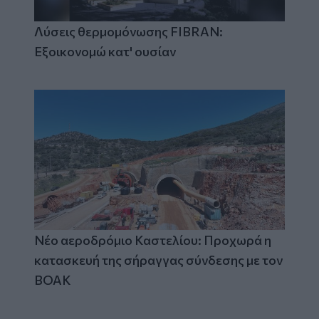
Λύσεις θερμομόνωσης FIBRAN:
Εξοικονομώ κατ' ουσίαν
Νέο αεροδρόμιο Καστελίου: Προχωρά η
κατασκευή της σήραγγας σύνδεσης με τον
ΒΟΑΚ