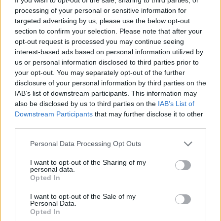
processing of your personal or sensitive information for
23:00
targeted advertising by us, please use the below opt-out
Ιταλία: Στη Νάπολη καταγράφηκε θερμοκρασία-ρεκόρ 48
section to confirm your selection. Please note that after your
βαθμών
opt-out request is processed you may continue seeing
interest-based ads based on personal information utilized by
22:32
us or personal information disclosed to third parties prior to
Υπόθεση Marfin: Έφθασε στην Ελλάδα η 46χρονη
your opt-out. You may separately opt-out of the further
κατηγορούμενη για εμπρησμό
disclosure of your personal information by third parties on the
IAB’s list of downstream participants. This information may
22:30
also be disclosed by us to third parties on the
IAB’s List of
Αυτές είναι οι πιο επικίνδυνες εβδομάδες για μεγάλες
Downstream Participants
that may further disclose it to other
πυρκαγιές
third parties.
22:21
Personal Data Processing Opt Outs
Χρήστος Δάντης: «Δεν περίμενα την αχαριστία, 22 χρόνια
μετά και συνάδελφοι προσπαθούν να ξεχάσουν ότι
I want to opt-out of the Sharing of my
έγραψα αυτό το τραγούδι»
personal data.
Opted In
22:14
I want to opt-out of the Sale of my
Ξεκινούν τα δοκιμαστικά δρομολόγια της επέκτασης του
Personal Data.
Μετρό Θεσσαλονίκης
Opted In