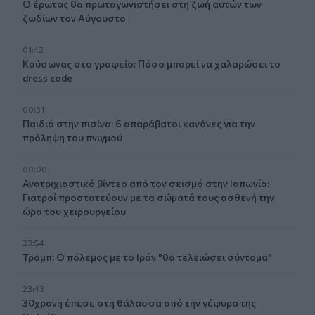
Ο έρωτας θα πρωταγωνιστήσει στη ζωή αυτών των
ζωδίων τον Αύγουστο
01:42
Καύσωνας στο γραφείο: Πόσο μπορεί να χαλαρώσει το
dress code
00:31
Παιδιά στην πισίνα: 6 απαράβατοι κανόνες για την
πρόληψη του πνιγμού
00:00
Ανατριχιαστικό βίντεο από τον σεισμό στην Ιαπωνία:
Γιατροί προστατεύουν με τα σώματά τους ασθενή την
ώρα του χειρουργείου
23:54
Τραμπ: Ο πόλεμος με το Ιράν "θα τελειώσει σύντομα"
23:43
30χρονη έπεσε στη θάλασσα από την γέφυρα της