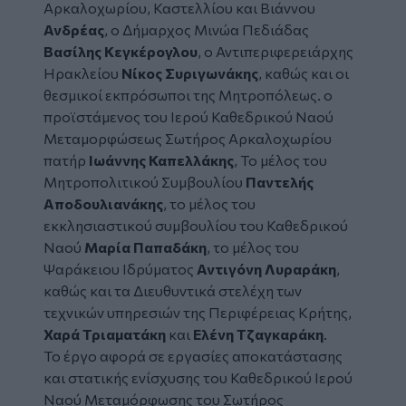
Αρκαλοχωρίου, Καστελλίου και Βιάννου
Ανδρέας
, ο Δήμαρχος Μινώα Πεδιάδας
Βασίλης Κεγκέρογλου
, ο Αντιπεριφερειάρχης
Ηρακλείου
Νίκος Συριγωνάκης
, καθώς και οι
θεσμικοί εκπρόσωποι της Μητροπόλεως. ο
προϊστάμενος του Ιερού Καθεδρικού Ναού
Μεταμορφώσεως Σωτήρος Αρκαλοχωρίου
πατήρ
Ιωάννης Καπελλάκης
, Το μέλος του
Μητροπολιτικού Συμβουλίου
Παντελής
Αποδουλιανάκης
, το μέλος του
εκκλησιαστικού συμβουλίου του Καθεδρικού
Ναού
Μαρία Παπαδάκη
, το μέλος του
Ψαράκειου Ιδρύματος
Αντιγόνη Λυραράκη
,
καθώς και τα Διευθυντικά στελέχη των
τεχνικών υπηρεσιών της Περιφέρειας Κρήτης,
Χαρά Τριαματάκη
και
Ελένη Τζαγκαράκη
.
Το έργο αφορά σε εργασίες αποκατάστασης
και στατικής ενίσχυσης του Καθεδρικού Ιερού
Ναού Μεταμόρφωσης του Σωτήρος