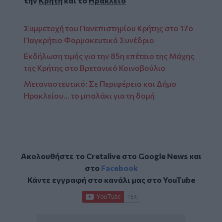
την
Κρήτη
και το
Ηράκλειο
Συμμετοχή του Πανεπιστημίου Κρήτης στο 17ο
Παγκρήτιο Φαρμακευτικό Συνέδριο
Εκδήλωση τιμής για την 85η επέτειο της Μάχης
της Κρήτης στο Βρετανικό Κοινοβούλιο
Μεταναστευτικό: Σε Περιφέρεια και Δήμο
Ηρακλείου… το μπαλάκι για τη δομή
Ακολουθήστε το Cretalive στο
Google News
και
στο
Facebook
Κάντε εγγραφή στο κανάλι μας στο
YouTube