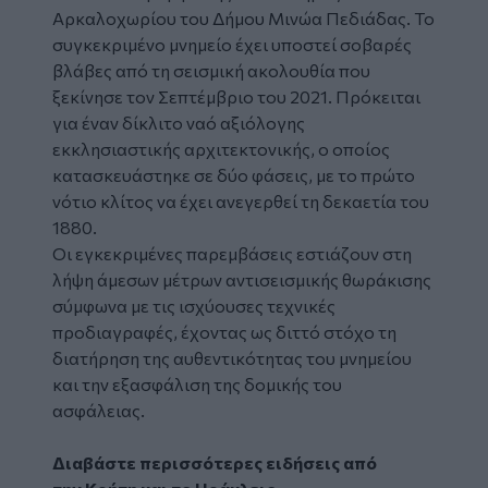
Αρκαλοχωρίου του Δήμου Μινώα Πεδιάδας. Το
συγκεκριμένο μνημείο έχει υποστεί σοβαρές
βλάβες από τη σεισμική ακολουθία που
ξεκίνησε τον Σεπτέμβριο του 2021. Πρόκειται
για έναν δίκλιτο ναό αξιόλογης
εκκλησιαστικής αρχιτεκτονικής, ο οποίος
κατασκευάστηκε σε δύο φάσεις, με το πρώτο
νότιο κλίτος να έχει ανεγερθεί τη δεκαετία του
1880.
Οι εγκεκριμένες παρεμβάσεις εστιάζουν στη
λήψη άμεσων μέτρων αντισεισμικής θωράκισης
σύμφωνα με τις ισχύουσες τεχνικές
προδιαγραφές, έχοντας ως διττό στόχο τη
διατήρηση της αυθεντικότητας του μνημείου
και την εξασφάλιση της δομικής του
ασφάλειας.
Διαβάστε περισσότερες ειδήσεις από