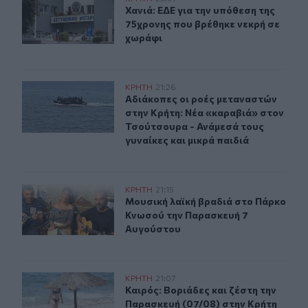
Χανιά: ΕΔΕ για την υπόθεση της 75
Χανιά: ΕΔΕ για την υπόθεση της
75χρονης που βρέθηκε νεκρή σε
χωράφι
Αδιάκοπες οι ροές μεταναστών στην Κρήτη: Νέα «καραβ
ΚΡΗΤΗ
21:26
Αδιάκοπες οι ροές μεταναστών στην
Αδιάκοπες οι ροές μεταναστών
στην Κρήτη: Νέα «καραβιά» στον
Τσούτσουρα - Ανάμεσά τους
γυναίκες και μικρά παιδιά
Μουσική λαϊκή βραδιά στο Πάρκο Κνωσού την Παρασκ
ΚΡΗΤΗ
21:15
Μουσική λαϊκή βραδιά στο Πάρκο 
Μουσική λαϊκή βραδιά στο Πάρκο
Κνωσού την Παρασκευή 7
Αυγούστου
Καιρός: Βοριάδες και ζέστη την Παρασκευή (07/08) στη
ΚΡΗΤΗ
21:07
Καιρός: Βοριάδες και ζέστη την Πα
Καιρός: Βοριάδες και ζέστη την
Παρασκευή (07/08) στην Κρήτη