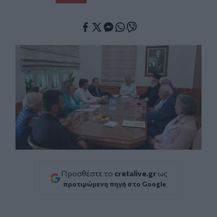
Facebook
Twitter
Messenger
Whatsapp
Viber
Προσθέστε το
cretalive.gr
ως
προτιμώμενη πηγή στο Google