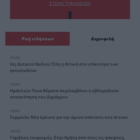
ΣΤΕΊΛΕ ΤΗΝ ΕΊΔΗΣΗ
Ροή ειδήσεων
Δημοφιλή
09:52
Ιός Δυτικού Νείλου: Όλη η Αττική στο επίκεντρο των
κρουσμάτων
09:43
Ηράκλειο: Ποια θέματα περιλαμβάνει η εβδομαδιαία
ανασκόπηση του Δημάρχου
09:41
Γερμανία: Νέα έρευνα για την άμυνα απέναντι στα drones
09:35
Γαμήλιος τουρισμός: Στην Κρήτη από όλες τις ηπείρους,