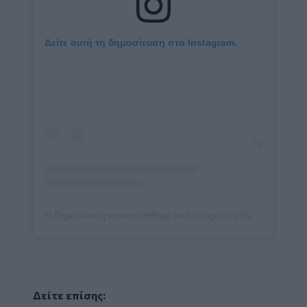
Δείτε αυτή τη δημοσίευση στο Instagram.
Η δημοσίευση κοινοποιήθηκε από το χρήστη Evelina Papoulia 1111 🙏 (@evelina_papoulia_official)
Δείτε επίσης: