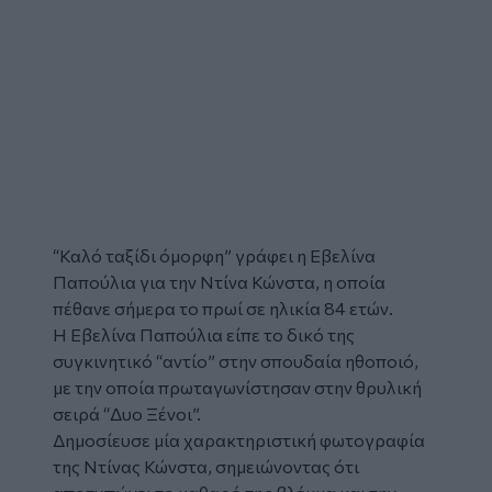
“Καλό ταξίδι όμορφη” γράφει η
Εβελίνα
Παπούλια
για την
Ντίνα Κώνστα
, η οποία
πέθανε σήμερα το πρωί σε ηλικία 84 ετών.
Η Εβελίνα Παπούλια είπε το δικό της
συγκινητικό “αντίο” στην σπουδαία ηθοποιό,
με την οποία πρωταγωνίστησαν στην θρυλική
σειρά “Δυο Ξένοι”.
Δημοσίευσε μία χαρακτηριστική φωτογραφία
της Ντίνας Κώνστα, σημειώνοντας ότι