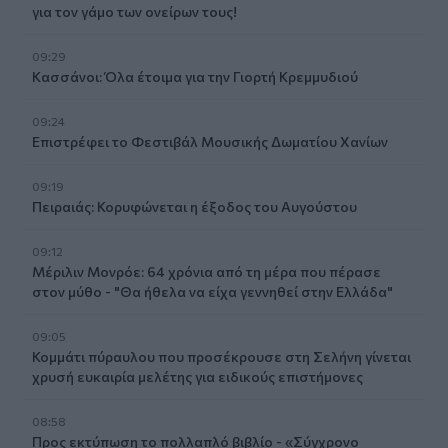
για τον γάμο των ονείρων τους!
09:29
Κασσάνοι: Όλα έτοιμα για την Γιορτή Κρεμμυδιού
09:24
Επιστρέφει το Φεστιβάλ Μουσικής Δωματίου Χανίων
09:19
Πειραιάς: Κορυφώνεται η έξοδος του Αυγούστου
09:12
Μέριλιν Μονρόε: 64 χρόνια από τη μέρα που πέρασε
στον μύθο - "Θα ήθελα να είχα γεννηθεί στην Ελλάδα"
09:05
Κομμάτι πύραυλου που προσέκρουσε στη Σελήνη γίνεται
χρυσή ευκαιρία μελέτης για ειδικούς επιστήμονες
08:58
Προς εκτύπωση το πολλαπλό βιβλίο - «Σύγχρονο