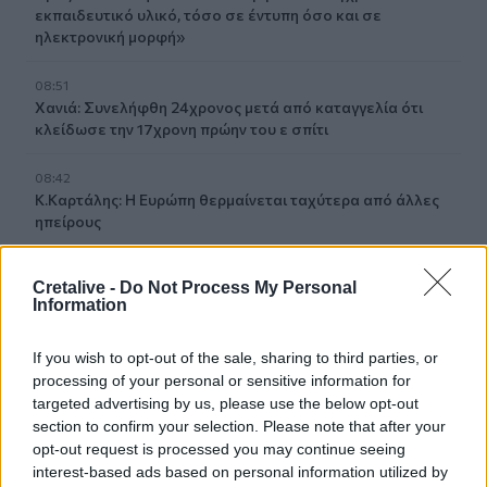
εκπαιδευτικό υλικό, τόσο σε έντυπη όσο και σε
ηλεκτρονική μορφή»
08:51
Χανιά: Συνελήφθη 24χρονος μετά από καταγγελία ότι
κλείδωσε την 17χρονη πρώην του ε σπίτι
08:42
Κ.Καρτάλης: Η Ευρώπη θερμαίνεται ταχύτερα από άλλες
ηπείρους
08:34
Cretalive -
Do Not Process My Personal
Δεύτερη πηγή εισοδήματος για τους επαγγελματίες
Information
ψαράδες ο αλιευτικός τουρισμός
If you wish to opt-out of the sale, sharing to third parties, or
08:25
processing of your personal or sensitive information for
Από την Αττική στη Νότια Γαλλία : Οι εμπειρίες Ελλήνων
targeted advertising by us, please use the below opt-out
και Γάλλων πυροσβεστών στα πύρινα μέτωπα
section to confirm your selection. Please note that after your
opt-out request is processed you may continue seeing
08:18
interest-based ads based on personal information utilized by
Στα 15 δισ. ευρώ ο στόχος για νέα δάνεια το 2026