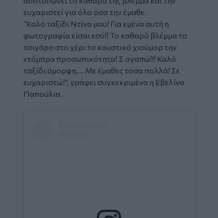
αποτυπώνει το καθαρό της βλέμμα και την
ευχαριστεί για όλα όσα την έμαθε.
“Καλό ταξίδι Ντίνα μου! Για εμένα αυτή η
φωτογραφία είσαι εσύ!! Το καθαρό βλέμμα το
τσιγάρο στο χέρι το καυστικό χιούμορ την
ντόμπρα προσωπικότητα! Σ αγαπώ!!! Καλό
ταξίδι όμορφη…. Με έμαθες τόσα πολλά! Σε
ευχαριστώ!”, γράφει συγκεκριμένα η Εβελίνα
Παπούλια.