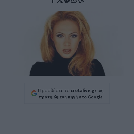
Facebook
Twitter
Messenger
Whatsapp
Viber
Προσθέστε το
cretalive.gr
ως
προτιμώμενη πηγή στο Google