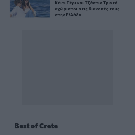
Κέιτι Πέρι και Τζάστιν Τριντό αχώρ
Κέιτι Πέρι και Τζάστιν Τριντό
αχώριστοι στις διακοπές τους
στην Ελλάδα
Best of Crete