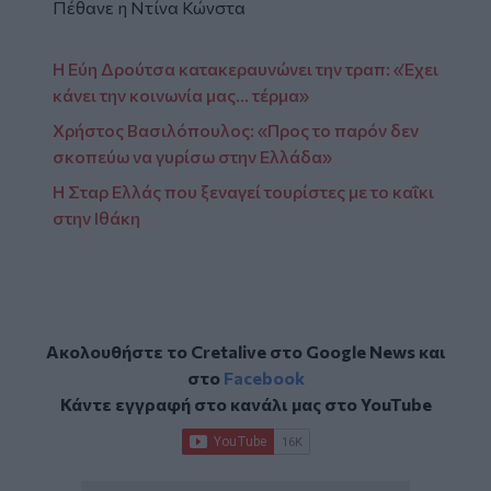
Πέθανε η Ντίνα Κώνστα
Η Εύη Δρούτσα κατακεραυνώνει την τραπ: «Έχει
κάνει την κοινωνία μας… τέρμα»
Χρήστος Βασιλόπουλος: «Προς το παρόν δεν
σκοπεύω να γυρίσω στην Ελλάδα»
Η Σταρ Ελλάς που ξεναγεί τουρίστες με το καΐκι
στην Ιθάκη
Ακολουθήστε το Cretalive στο
Google News
και
στο
Facebook
Κάντε εγγραφή στο κανάλι μας στο
YouTube