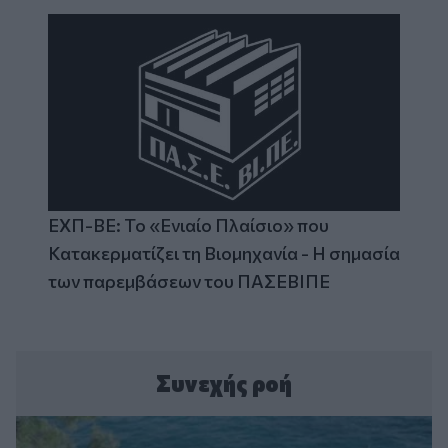
ΕΧΠ-ΒΕ: Το «Ενιαίο Πλαίσιο» που
Κατακερματίζει τη Βιομηχανία - Η σημασία
των παρεμβάσεων του ΠΑΣΕΒΙΠΕ
Συνεχής ροή