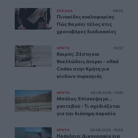
ΕΛΛAΔΑ
08:05
Πινακίδες κυκλοφορίας:
Πώς θα μπει τέλος στις
χρονοβόρες διαδικασίες
ΚΡΗΤΗ
06:57
Καιρός: Ζέστη και
θυελλώδεις άνεμοι - «Red
Code» στην Κρήτη για
κίνδυνο πυρκαγιάς
ΚΡΗΤΗ
08.08.2026 - 21:45
Μπάλος: Επίσκεψη με…
ραντεβού - Τι σχεδιάζεται
για την διάσημη παραλία
ΚΡΗΤΗ
08.08.2026 - 19:59
Ηράκλειο: Δικογραφία για