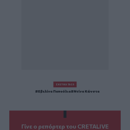
ΣΧΕΤΙΚΆ TAGS
Εβελίνα Παπούλια
Ντίνα Κώνστα
Γίνε ο ρεπόρτερ του CRETALIVE