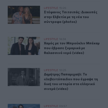
Στέφανος Τσιτσιπάς: Διακοπές στην Ελβετία με τη νέα 
LIFESTYLE
15:26
Στέφανος Τσιτσιπάς: Διακοπές στην
Στέφανος Τσιτσιπάς: Διακοπές
στην Ελβετία με τη νέα του
σύντροφο (photos)
Χαμός με τον Μπρούκλιν Μπέκαμ που έβρασε ζυμαρικά μ
LIFESTYLE
14:34
Χαμός με τον Μπρούκλιν Μπέκαμ πο
Χαμός με τον Μπρούκλιν Μπέκαμ
που έβρασε ζυμαρικά με
θαλασσινό νερό (video)
Δημήτρης Παπαμιχαήλ: Το «λεβεντόπαιδο» που έγραψε τη
LIFESTYLE
10:25
Δημήτρης Παπαμιχαήλ: Το «λεβεντόπ
Δημήτρης Παπαμιχαήλ: Το
«λεβεντόπαιδο» που έγραψε τη
δική του ιστορία στο ελληνικό
σινεμά (video)
Κέιτι Πέρι και Τζάστιν Τριντό αχώριστοι στις διακοπές
LIFESTYLE
09:57