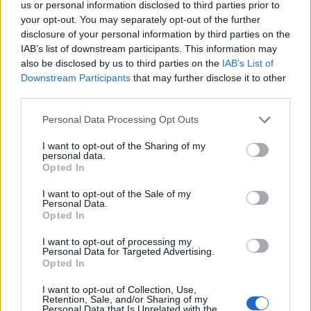
us or personal information disclosed to third parties prior to
your opt-out. You may separately opt-out of the further
08:12
disclosure of your personal information by third parties on the
Τροχαίο στην Αθηνών–Σουνίου: Πώς έγινε η σύγκρουση
IAB’s list of downstream participants. This information may
με τη μηχανή της «ΔΙΑΣ» – Δύο αστυνομικοί τραυματίες
also be disclosed by us to third parties on the
IAB’s List of
Downstream Participants
that may further disclose it to other
08:05
third parties.
Πινακίδες κυκλοφορίας: Πώς θα μπει τέλος στις
χρονοβόρες διαδικασίες
Personal Data Processing Opt Outs
07:59
I want to opt-out of the Sharing of my
personal data.
Καναδάς: Σε κατάσταση έκτακτης ανάγκης η Βρετανική
Opted In
Κολομβία εξαιτίας των πυρκαγιών
I want to opt-out of the Sale of my
07:52
Personal Data.
Opted In
Φωτιά σε εγκαταστάσεις της Aramco στη Σαουδική
Αραβία
I want to opt-out of processing my
Personal Data for Targeted Advertising.
07:45
Opted In
Γερμανία: Επεκτείνεται η έρευνα για την αντιμετώπιση
των drones μετά το περιστατικό σε αεροδρόμιο
I want to opt-out of Collection, Use,
Retention, Sale, and/or Sharing of my
Personal Data that Is Unrelated with the