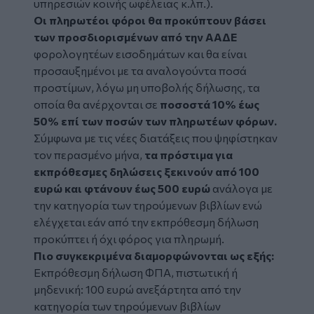
υπηρεσιών κοινής ωφέλειας κ.λπ.).
Οι πληρωτέοι φόροι θα προκύπτουν βάσει
των προσδιορισμένων από την ΑΑΔΕ
φορολογητέων εισοδημάτων και θα είναι
προσαυξημένοι με τα αναλογούντα ποσά
προστίμων, λόγω μη υποβολής δήλωσης, τα
οποία θα ανέρχονται σε
ποσοστά 10% έως
50% επί των ποσών των πληρωτέων φόρων.
Σύμφωνα με τις νέες διατάξεις που ψηφίστηκαν
τον περασμένο μήνα,
τα πρόστιμα για
εκπρόθεσμες δηλώσεις ξεκινούν από 100
ευρώ και φτάνουν έως 500 ευρώ
ανάλογα με
την κατηγορία των τηρούμενων βιβλίων ενώ
ελέγχεται εάν από την εκπρόθεσμη δήλωση
προκύπτει ή όχι φόρος για πληρωμή.
Πιο συγκεκριμένα διαμορφώνονται ως εξής:
Εκπρόθεσμη δήλωση ΦΠΑ, πιστωτική ή
μηδενική: 100 ευρώ ανεξάρτητα από την
κατηγορία των τηρούμενων βιβλίων