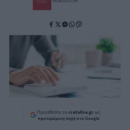
NEWSROOM
Facebook
Twitter
Messenger
Whatsapp
Viber
Προσθέστε το
cretalive.gr
ως
προτιμώμενη πηγή στο Google