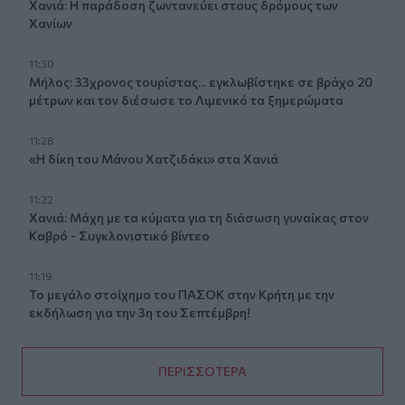
Χανιά: Η παράδοση ζωντανεύει στους δρόμους των
Χανίων
11:30
Μήλος: 33χρονος τουρίστας... εγκλωβίστηκε σε βράχο 20
μέτρων και τον διέσωσε το Λιμενικό τα ξημερώματα
11:28
«Η δίκη του Μάνου Χατζιδάκι» στα Χανιά
11:22
Χανιά: Μάχη με τα κύματα για τη διάσωση γυναίκας στον
Καβρό - Συγκλονιστικό βίντεο
11:19
Το μεγάλο στοίχημα του ΠΑΣΟΚ στην Κρήτη με την
εκδήλωση για την 3η του Σεπτέμβρη!
ΠΕΡΙΣΣΟΤΕΡΑ