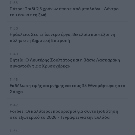
11:53
Πάτρα: Παιδί 2,5 χρόνων έπεσε από μπαλκόνι - Δέντρο
του έσωσε τη ζωή
11:50
Ηράκλειο: Στο επίκεντρο έργα, Βικελαία και «έξυπνη
πόλη» στη Δημοτική Επιτροπή
11:49
Σητεία: Ο Λευτέρης Σουλτάτος και η Βάσω Λασκαράκη
συναντούν τις « Χρυσοχέρες»
11:45
Εκδήλωση τιμής και μνήμης για τους 35 Εθνομάρτυρες στο
Σάρχο
11:42
Forbes: Οι καλύτεροι προορισμοί για συνταξιοδότηση
στο εξωτερικό το 2026 - Τι γράφει για την Ελλάδα
11:34