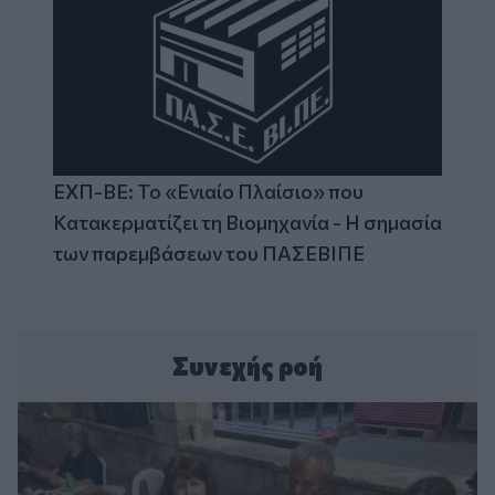
ΕΧΠ-ΒΕ: Το «Ενιαίο Πλαίσιο» που
Κατακερματίζει τη Βιομηχανία - Η σημασία
των παρεμβάσεων του ΠΑΣΕΒΙΠΕ
Συνεχής ροή