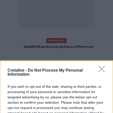
ΣΧΕΤΙΚΆ TAGS
ΑΑΔΕ
Φορολογικές Δηλώσεις
Πρόστιμο
Cretalive -
Do Not Process My Personal
Information
Γίνε ο ρεπόρτερ του CRETALIVE
ΣΤΕΊΛΕ ΤΗΝ ΕΊΔΗΣΗ
If you wish to opt-out of the sale, sharing to third parties, or
processing of your personal or sensitive information for
targeted advertising by us, please use the below opt-out
section to confirm your selection. Please note that after your
opt-out request is processed you may continue seeing
Ροή ειδήσεων
Δημοφιλή
interest-based ads based on personal information utilized by