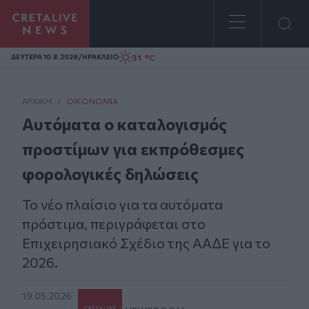
Homepage
/
31 °C
ΔΕΥΤΕΡΑ 10.8.2026
ΗΡΑΚΛΕΙΟ
ΑΡΧΙΚΗ
/
ΟΙΚΟΝΟΜΊΑ
Αυτόματα ο καταλογισμός
προστίμων για εκπρόθεσμες
φορολογικές δηλώσεις
Το νέο πλαίσιο για τα αυτόματα
πρόστιμα, περιγράφεται στο
Επιχειρησιακό Σχέδιο της ΑΑΔΕ για το
2026.
19.05.2026