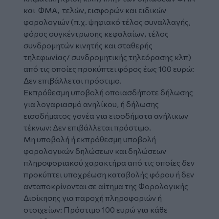
και ΦΜΑ, τελών, εισφορών και ειδικών
φορολογιών (π.χ. ψηφιακό τέλος συναλλαγής,
φόρος συγκέντρωσης κεφαλαίων, τέλος
συνδρομητών κινητής και σταθερής
τηλεφωνίας/ συνδρομητικής τηλεόρασης κλπ)
από τις οποίες προκύπτει φόρος έως 100 ευρώ:
Δεν επιβάλλεται πρόστιμο.
Εκπρόθεσμη υποβολή οποιασδήποτε δήλωσης
για λογαριασμό ανηλίκου, ή δήλωσης
εισοδήματος γονέα για εισοδήματα ανήλικων
τέκνων: Δεν επιβάλλεται πρόστιμο.
Μη υποβολή ή εκπρόθεσμη υποβολή
φορολογικών δηλώσεων και δηλώσεων
πληροφοριακού χαρακτήρα από τις οποίες δεν
προκύπτει υποχρέωση καταβολής φόρου ή δεν
ανταποκρίνονται σε αίτημα της Φορολογικής
Διοίκησης για παροχή πληροφοριών ή
στοιχείων: Πρόστιμο 100 ευρώ για κάθε