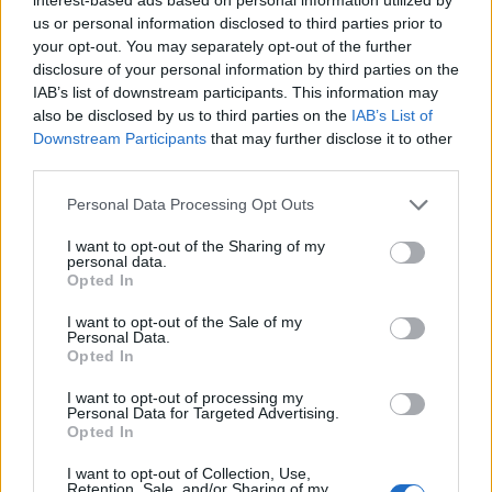
us or personal information disclosed to third parties prior to
your opt-out. You may separately opt-out of the further
12:56
disclosure of your personal information by third parties on the
Έρχονται νέες προσλήψεις στο Λιμενικό - "Ενισχύσαμε
IAB’s list of downstream participants. This information may
ήδη την Κρήτη" λέει ο Κικίλιας
also be disclosed by us to third parties on the
IAB’s List of
Downstream Participants
that may further disclose it to other
12:49
third parties.
Αφροδίτη Νέστορα: Η σπαρακτική ανάρτηση για τη
μητέρα της που χάθηκε στην εμπρηστική επίθεση
Personal Data Processing Opt Outs
I want to opt-out of the Sharing of my
12:42
personal data.
Μαρινάκης για Αλ. Τσίπρα: Η συλλογική μνήμη δεν σβήνει
Opted In
τόσο εύκολα όσο εκείνος πιστεύει
I want to opt-out of the Sale of my
Personal Data.
12:41
Opted In
Κικίλιας: «Έρχονται 420 νέες προσλήψεις στο Λιμενικό
Σώμα»
I want to opt-out of processing my
Personal Data for Targeted Advertising.
Opted In
12:34
Νέο ρεκόρ για την "Οδύσσεια" - Η πιο επιτυχημένη ταινία
I want to opt-out of Collection, Use,
του Νόλαν
Retention, Sale, and/or Sharing of my