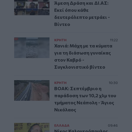
Άμεση Δράση και ΔΙ.ΑΣ:
Εκεί όπου κάθε
δευτερόλεπτο μετράει -
Βίντεο
ΚΡΗΤΗ
11:22
Χανιά: Μάχη με τα κύματα
για τη διάσωση γυναίκας
στον Καβρό -
Συγκλονιστικό βίντεο
ΚΡΗΤΗ
10:30
ΒΟΑΚ: Σεπτέμβριο η
παράδοση των 10,2 χλμ του
τμήματος Νεάπολη - Άγιος
Νικόλαος
ΕΛΛAΔΑ
09:46
Νίκος Καλογερόπουλος