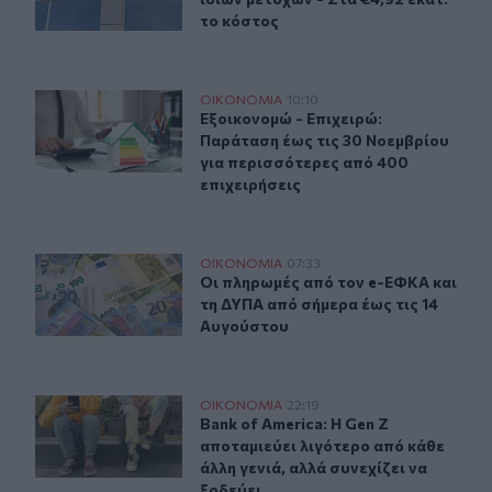
το κόστος
Εξοικονομώ - Επιχειρώ: Παράταση έως τις 30 Νοεμβρίο
ΟΙΚΟΝΟΜΙΑ
10:10
Εξοικονομώ - Επιχειρώ: Παράταση έ
Εξοικονομώ - Επιχειρώ:
Παράταση έως τις 30 Νοεμβρίου
για περισσότερες από 400
επιχειρήσεις
Οι πληρωμές από τον e-ΕΦΚΑ και τη ΔΥΠΑ από σήμερα έ
ΟΙΚΟΝΟΜΙΑ
07:33
Οι πληρωμές από τον e-ΕΦΚΑ και τ
Οι πληρωμές από τον e-ΕΦΚΑ και
τη ΔΥΠΑ από σήμερα έως τις 14
Αυγούστου
Bank of America: Η Gen Z αποταμιεύει λιγότερο από κάθε
ΟΙΚΟΝΟΜΙΑ
22:19
Bank of America: Η Gen Z αποταμιεύ
Bank of America: Η Gen Z
αποταμιεύει λιγότερο από κάθε
άλλη γενιά, αλλά συνεχίζει να
ξοδεύει