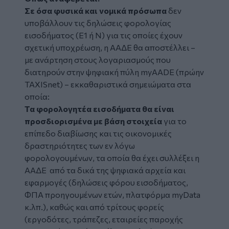
Σε όσα φυσικά και νομικά πρόσωπα
δεν
υποβάλλουν τις δηλώσεις φορολογίας
εισοδήματος (Ε1 ή Ν) για τις οποίες έχουν
σχετική υποχρέωση, η ΑΑΔΕ θα αποστέλλει –
με ανάρτηση στους λογαριασμούς που
διατηρούν στην ψηφιακή πύλη myAADE (πρώην
ΤΑΧΙSnet) – εκκαθαριστικά σημειώματα στα
οποία:
Τα φορολογητέα εισοδήματα θα είναι
προσδιορισμένα με βάση στοιχεία
για το
επίπεδο διαβίωσης και τις οικονομικές
δραστηριότητες των εν λόγω
φορολογουμένων, τα οποία θα έχει συλλέξει η
ΑΑΔΕ από τα δικά της ψηφιακά αρχεία και
εφαρμογές (δηλώσεις φόρου εισοδήματος,
ΦΠΑ προηγουμένων ετών, πλατφόρμα myData
κ.λπ.), καθώς και από τρίτους φορείς
(εργοδότες, τράπεζες, εταιρείες παροχής