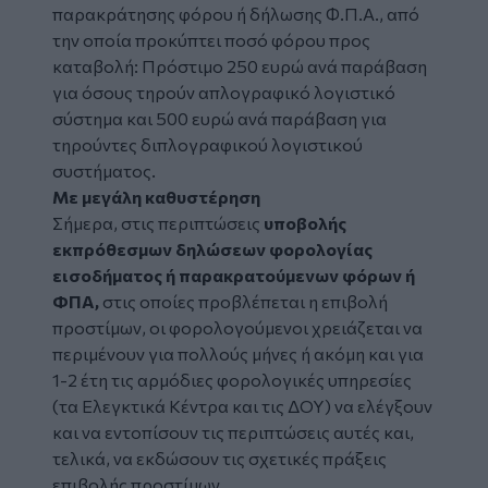
παρακράτησης φόρου ή δήλωσης Φ.Π.Α., από
την οποία προκύπτει ποσό φόρου προς
καταβολή: Πρόστιμο 250 ευρώ ανά παράβαση
για όσους τηρούν απλογραφικό λογιστικό
σύστημα και 500 ευρώ ανά παράβαση για
τηρούντες διπλογραφικού λογιστικού
συστήματος.
Με μεγάλη καθυστέρηση
Σήμερα, στις περιπτώσεις
υποβολής
εκπρόθεσμων δηλώσεων φορολογίας
εισοδήματος ή παρακρατούμενων φόρων ή
ΦΠΑ,
στις οποίες προβλέπεται η επιβολή
προστίμων, οι φορολογούμενοι χρειάζεται να
περιμένουν για πολλούς μήνες ή ακόμη και για
1-2 έτη τις αρμόδιες φορολογικές υπηρεσίες
(τα Ελεγκτικά Κέντρα και τις ΔΟΥ) να ελέγξουν
και να εντοπίσουν τις περιπτώσεις αυτές και,
τελικά, να εκδώσουν τις σχετικές πράξεις
επιβολής προστίμων.