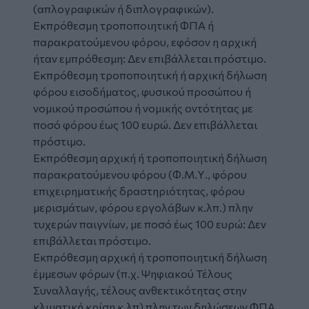
(απλογραφικών ή διπλογραφικών).
Εκπρόθεσμη τροποποιητική ΦΠΑ ή
παρακρατούμενου φόρου, εφόσον η αρχική
ήταν εμπρόθεσμη: Δεν επιβάλλεται πρόστιμο.
Εκπρόθεσμη τροποποιητική ή αρχική δήλωση
φόρου εισοδήματος, φυσικού προσώπου ή
νομικού προσώπου ή νομικής οντότητας με
ποσό φόρου έως 100 ευρώ. Δεν επιβάλλεται
πρόστιμο.
Εκπρόθεσμη αρχική ή τροποποιητική δήλωση
παρακρατούμενου φόρου (Φ.Μ.Υ., φόρου
επιχειρηματικής δραστηριότητας, φόρου
μερισμάτων, φόρου εργολάβων κ.λπ.) πλην
τυχερών παιγνίων, με ποσό έως 100 ευρώ: Δεν
επιβάλλεται πρόστιμο.
Εκπρόθεσμη αρχική ή τροποποιητική δήλωση
έμμεσων φόρων (π.χ. Ψηφιακού Τέλους
Συναλλαγής, τέλους ανθεκτικότητας στην
κλιματική κρίση κ.λπ) πλην των δηλώσεων ΦΠΑ