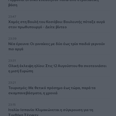
βάση
23:47
Χαμός στη Βουλή του Κοσόβου: Βουλευτής πέταξε αυγά
στον πρωθυπουργό - Δείτε βίντεο
23:39
Νέα έρευνα: Οι γυναίκες με δύο έως τρία παιδιά γερνούν
πιο αργά
23:31
Ολική έκλειψη ηλίου: Στις 12 Αυγούστου θα σκοτεινιάσει
η μισή Ευρώπη
23:21
Τουρισμός: Με θετικό πρόσημο έως τώρα, παρά τα
σκαμπανεβάσματα, η χρονιά
23:15
Ιταλία-Ισπανία: Κλιμακώνεται η σύγκρουση για τη
Συνθήκη Σένγκεν