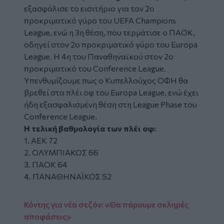
εξασφάλισε το εισιτήριο για τον 2ο
προκριματικό γύρο του UEFA Champions
League, ενώ η 3η θέση, που τερμάτισε ο ΠΑΟΚ,
οδηγεί στον 2ο προκριματικό γύρο του Europa
League. Η 4η του Παναθηναϊκού στον 2ο
προκριματικό του Conference League.
Υπενθυμίζουμε πως ο Κυπελλούχος ΟΦΗ θα
βρεθεί στα πλέι οφ του Europa League, ενώ έχει
ήδη εξασφαλισμένη θέση στη League Phase του
Conference League.
Η τελική βαθμολογία των πλέι οφ:
1. ΑΕΚ 72
2. ΟΛΥΜΠΙΑΚΟΣ 66
3. ΠΑΟΚ 64
4. ΠΑΝΑΘΗΝΑΪΚΟΣ 52
Κόντης για νέα σεζόν: «Θα πάρουμε σκληρές
αποφάσεις»