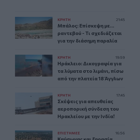
ΚΡΗΤΗ
21:45
Μπάλος: Επίσκεψη με…
ραντεβού - Τι σχεδιάζεται
για την διάσημη παραλία
ΚΡΗΤΗ
19:59
Ηράκλειο: Δικογραφία για
τα λύματα στο λιμάνι, πίσω
από την πλατεία 18 Άγγλων
ΚΡΗΤΗ
17:45
Σκέψεις για απευθείας
αεροπορική σύνδεση του
Ηρακλείου με την Ινδία!
ΕΠΙΣΤΗΜΕΣ
16:56
Καύσωνας και ξηρασία