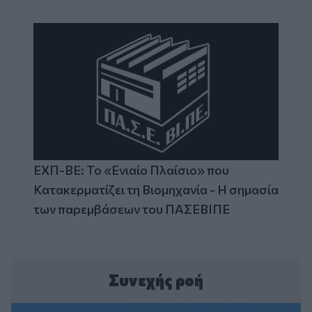
ΕΧΠ-ΒΕ: Το «Ενιαίο Πλαίσιο» που
Κατακερματίζει τη Βιομηχανία - Η σημασία
των παρεμβάσεων του ΠΑΣΕΒΙΠΕ
Συνεχής ροή