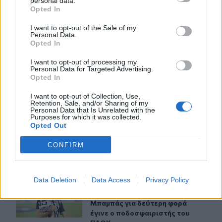
personal data.
Opted In
ΠΕΡΙΣΣΟΤΕΡΑ
I want to opt-out of the Sale of my
Personal Data.
Opted In
I want to opt-out of processing my
Personal Data for Targeted Advertising.
Opted In
ΣΧΕΤΙΚA AΡΘΡΑ
I want to opt-out of Collection, Use,
Retention, Sale, and/or Sharing of my
Personal Data that Is Unrelated with the
Purposes for which it was collected.
Nίκη της ΑΕΚ στο τελευταίο φιλικό πριν από τον ΟΦΗ
SPORTS
22:14
Opted Out
Nίκη της ΑΕΚ στο τελευταίο φιλικό
Nίκη της ΑΕΚ στο τελευταίο
φιλικό πριν από τον ΟΦΗ
CONFIRM
Data Deletion
Data Access
Privacy Policy
Γιάννης Κωνσταντέλιας: Μπαμπάς για δεύτερη φορά έγ
SPORTS
22:11
Γιάννης Κωνσταντέλιας: Μπαμπάς γ
Γιάννης Κωνσταντέλιας:
Μπαμπάς για δεύτερη φορά
έγινε ο ποδοσφαιριστής του