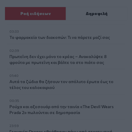
Ροή ειδήσεων
Δημοφιλή
03:33
Το φαρμακείο των διακοπών: Τι να πάρετε μαζί σας
02:39
Πρωτεΐνη δεν έχει μόνο το κρέας – Ανακαλύψτε 8
φρούτα με πρωτεΐνη και βάλτε τα στο πιάτο σας
01:40
Αυτά τα ζώδια θα ζήσουν τον απόλυτο έρωτα έως το
τέλος του καλοκαιριού
00:35
Ρούχα και αξεσουάρ από την ταινία «The Devil Wears
Prada 2» πωλούνται σε δημοπρασία
23:59
Γερμανία: Drones εθεάθησαν πάνω από στρατιωτική