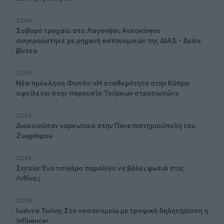
23:09
Σοβαρό τροχαίο στο Λαγονήσι: Αυτοκίνητο
συγκρούστηκε με μηχανή αστυνομικών της ΔΙΑΣ - Δείτε
βίντεο
22:59
Νέα πρόκληση Φιντάν: «Η σταθερότητα στην Κύπρο
οφείλεται στην παρουσία Τούρκων στρατιωτών»
22:53
Διακινούσαν ναρκωτικά στην Πανεπιστημιούπολη του
Ζωγράφου
22:45
Σητεία: Ένα τσιγάρο παραλίγο να βάλει φωτιά στις
Λιθίνες
22:38
Ιωάννα Τούνη: Στο νοσοκομείο με τροφική δηλητηρίαση η
influencer