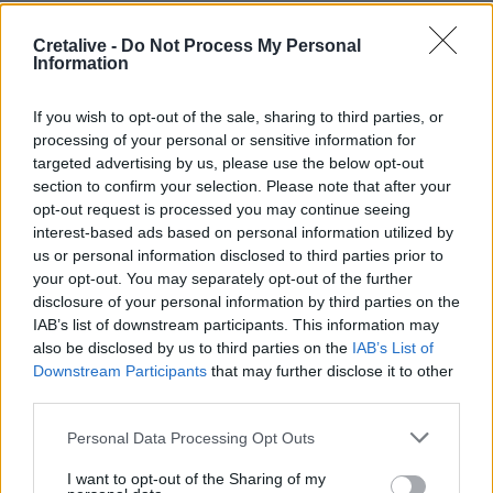
22:32
Cretalive -
Do Not Process My Personal
Νέο χτύπημα στα Στενά του Ορμούζ: Βλήμα έπληξε
Information
πλοίο κοντά στο Khasab του Ομάν
If you wish to opt-out of the sale, sharing to third parties, or
22:27
processing of your personal or sensitive information for
Παράνοια σε γάμο στη Μαδέρα: Νόμιζαν ότι
targeted advertising by us, please use the below opt-out
παντρεύονται ο Κριστιάνο Ρονάλντο με την Χεορχίνα -
section to confirm your selection. Please note that after your
Βίντεο
opt-out request is processed you may continue seeing
interest-based ads based on personal information utilized by
22:14
us or personal information disclosed to third parties prior to
Nίκη της ΑΕΚ στο τελευταίο φιλικό πριν από τον ΟΦΗ
your opt-out. You may separately opt-out of the further
disclosure of your personal information by third parties on the
22:11
IAB’s list of downstream participants. This information may
Γιάννης Κωνσταντέλιας: Μπαμπάς για δεύτερη φορά έγινε
also be disclosed by us to third parties on the
IAB’s List of
ο ποδοσφαιριστής του ΠΑΟΚ
Downstream Participants
that may further disclose it to other
third parties.
22:03
Τραγωδία στην Πάρο: Για ανθρωποκτονία από αμέλεια
Personal Data Processing Opt Outs
κατηγορούνται οι γονείς του 4χρονου και ο ιδιοκτήτης
I want to opt-out of the Sharing of my
του beach bar