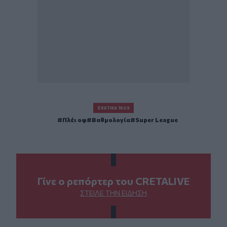
ΣΧΕΤΙΚΆ TAGS
Πλέι οφ
Βαθμολογία
Super League
Γίνε ο ρεπόρτερ του CRETALIVE
ΣΤΕΊΛΕ ΤΗΝ ΕΊΔΗΣΗ