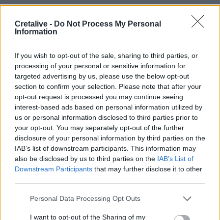
12:54
Ισπανία: Οι αρμόδιες αρχές έλεγξαν περίπου 200 αφίξεις
Cretalive -
Do Not Process My Personal
ταξιδιωτών από την Ιταλία
Information
12:54
If you wish to opt-out of the sale, sharing to third parties, or
Κρήτη: Ριπές ανέμου έως 110 χλμ την ώρα - Παραμένει ο
processing of your personal or sensitive information for
"κόκκινος" συναγερμός
targeted advertising by us, please use the below opt-out
section to confirm your selection. Please note that after your
12:44
opt-out request is processed you may continue seeing
Άρτα: Απολογούνται ο διευθυντής και ο τεχνικός
interest-based ads based on personal information utilized by
ασφαλείας του ΔΕΔΔΗΕ
us or personal information disclosed to third parties prior to
your opt-out. You may separately opt-out of the further
12:38
disclosure of your personal information by third parties on the
Τουρνάς: Σε επιφυλακή ο κρατικός μηχανισμός
IAB’s list of downstream participants. This information may
also be disclosed by us to third parties on the
IAB’s List of
12:27
Downstream Participants
that may further disclose it to other
Μήλος: Ελικόπτερο… προσγειώθηκε στο Σαρακήνικο για
third parties.
να κάνουν μπάνιο οι επιβάτες του - Δείτε βίντεο
Personal Data Processing Opt Outs
12:15
Κίσσαμος: 32χρονος κατηγορείται για πέντε κλοπές από
I want to opt-out of the Sharing of my