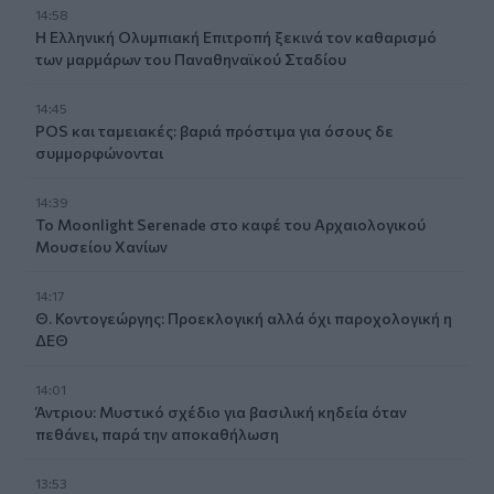
14:58
Η Ελληνική Ολυμπιακή Επιτροπή ξεκινά τον καθαρισμό
των μαρμάρων του Παναθηναϊκού Σταδίου
14:45
POS και ταμειακές: βαριά πρόστιμα για όσους δε
συμμορφώνονται
14:39
To Moonlight Serenade στο καφέ του Αρχαιολογικού
Μουσείου Χανίων
14:17
Θ. Κοντογεώργης: Προεκλογική αλλά όχι παροχολογική η
ΔΕΘ
14:01
Άντριου: Μυστικό σχέδιο για βασιλική κηδεία όταν
πεθάνει, παρά την αποκαθήλωση
13:53