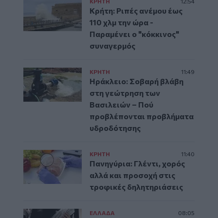
ΚΡΗΤΗ
12:54
Κρήτη: Ριπές ανέμου έως
110 χλμ την ώρα -
Παραμένει ο "κόκκινος"
συναγερμός
ΚΡΗΤΗ
11:49
Ηράκλειο: Σοβαρή βλάβη
στη γεώτρηση των
Βασιλειών – Πού
προβλέπονται προβλήματα
υδροδότησης
ΚΡΗΤΗ
11:40
Πανηγύρια: Γλέντι, χορός
αλλά και προσοχή στις
τροφικές δηλητηριάσεις
ΕΛΛAΔΑ
08:05