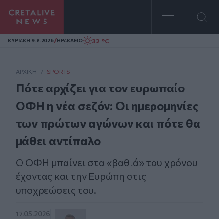
Homepage
/
32 °C
ΚΥΡΙΑΚΗ 9.8.2026
ΗΡΑΚΛΕΙΟ
ΑΡΧΙΚΗ
/
SPORTS
Πότε αρχίζει για τον ευρωπαίο
ΟΦΗ η νέα σεζόν: Οι ημερομηνίες
των πρώτων αγώνων και πότε θα
μάθει αντίπαλο
Ο ΟΦΗ μπαίνει στα «βαθιά» του χρόνου
έχοντας και την Ευρώπη στις
υποχρεώσεις του.
17.05.2026