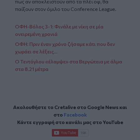
πως αν αποκλειστούν από τα πλέι οφ, θα
παίξουν στον όμιλο του Conference League.
ΟΦΗ-Βόλος 3-1: Φινάλε με νίκη σε μία
ονειρεμένη χρονιά
ΟΦΗ: Πριν έναν χρόνο ζήσαμε κάτι που δεν
χωράει σε λέξεις…
Ο Τεντόγλου «έλαμψε» στα Βεργώτεια με άλμα
στα 8.21 μέτρα
Ακολουθήστε το Cretalive στο
Google News
και
στο
Facebook
Κάντε εγγραφή στο κανάλι μας στο
YouTube