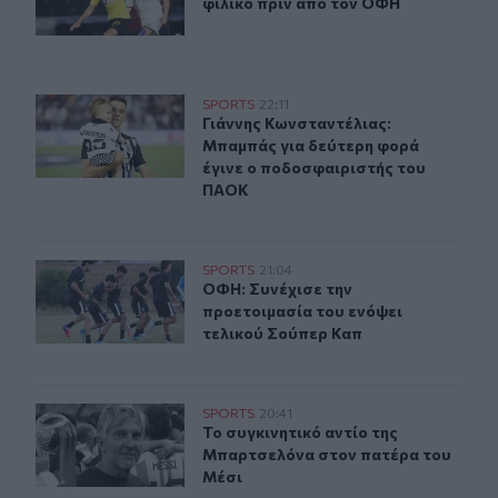
φιλικό πριν από τον ΟΦΗ
Γιάννης Κωνσταντέλιας: Μπαμπάς για δεύτερη φορά έγ
SPORTS
22:11
Γιάννης Κωνσταντέλιας: Μπαμπάς γ
Γιάννης Κωνσταντέλιας:
Μπαμπάς για δεύτερη φορά
έγινε ο ποδοσφαιριστής του
ΠΑΟΚ
ΟΦΗ: Συνέχισε την προετοιμασία του ενόψει τελικού Σ
SPORTS
21:04
ΟΦΗ: Συνέχισε την προετοιμασία τ
ΟΦΗ: Συνέχισε την
προετοιμασία του ενόψει
τελικού Σούπερ Καπ
Το συγκινητικό αντίο της Μπαρτσελόνα στον πατέρα το
SPORTS
20:41
Το συγκινητικό αντίο της Μπαρτσε
Το συγκινητικό αντίο της
Μπαρτσελόνα στον πατέρα του
Μέσι