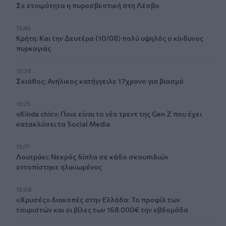
Σε ετοιμότητα η πυροσβεστική στη Λέσβο
13:45
Κρήτη: Και την Δευτέρα (10/08) πολύ υψηλός ο κίνδυνος
πυρκαγιάς
13:38
Σκιάθος: Ανήλικος κατήγγειλε 17χρονο για βιασμό
13:25
«Kinda chic»: Ποιο είναι το νέο τρεντ της Gen Z που έχει
κατακλύσει τα Social Media
13:17
Λουτράκι: Νεκρός δίπλα σε κάδο σκουπιδιών
εντοπίστηκε ηλικιωμένος
13:08
«Χρυσές» διακοπές στην Ελλάδα: Το προφίλ των
τουριστών και οι βίλες των 168.000€ την εβδομάδα