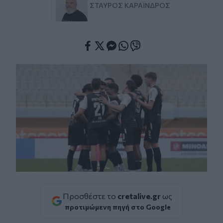
ΣΤΑΎΡΟΣ ΚΑΡΑΪ́ΝΔΡΟΣ
Facebook
Twitter
Messenger
Whatsapp
Viber
Προσθέστε το
cretalive.gr
ως
προτιμώμενη πηγή στο Google