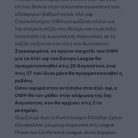
επί του Βολου
στην τελευταία αγωνιστική των,
αδιάφορων βαθμολογικά, πλέι οφ.
Ο κυπελλούχος ΟΦΗ ετοιμάζεται πλέον για
την επόμενη σεζόν που θα έχει και τη μεγάλη
πρόκληση της ευρωπαϊκής παρουσίας, με το
ταξίδι να ξεκινά στα τέλη του Αυγούστου.
Συγκεκριμένα, το πρώτο παιχνίδι του ΟΦΗ
για τα πλέι οφ του Europa League θα
πραγματοποιηθεί στις 20 Αυγούστου, ενώ
στις 27 του ίδιου μήνα θα πραγματοποιηθεί η
ρεβάνς.
Οσον αφορά στον αντίπαλο στα πλέι οφ, ο
ΟΦΗ θα τον μάθει στην κλήρωση της 3ης
Αυγούστου, που θα αρχίσει στις 2 το
μεσημέρι.
Θυμίζουμε πως οι Κυπελλούχοι Ελλάδας έχουν
εξασφαλίσει μίνιμουμ παρουσία στη League
Phase του Conference League. Αυτό σημαίνει