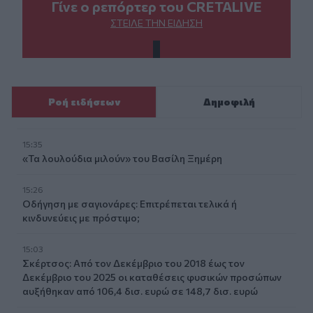
Γίνε ο ρεπόρτερ του CRETALIVE
ΣΤΕΊΛΕ ΤΗΝ ΕΊΔΗΣΗ
Ροή ειδήσεων
Δημοφιλή
15:35
«Τα λουλούδια μιλούν» του Βασίλη Ξημέρη
15:26
Οδήγηση με σαγιονάρες: Επιτρέπεται τελικά ή
κινδυνεύεις με πρόστιμο;
15:03
Σκέρτσος: Από τον Δεκέμβριο του 2018 έως τον
Δεκέμβριο του 2025 οι καταθέσεις φυσικών προσώπων
αυξήθηκαν από 106,4 δισ. ευρώ σε 148,7 δισ. ευρώ