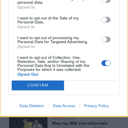
personal data.
επιχειρήσεις
Opted In
I want to opt-out of the Sale of my
ΠΕΡΙΣΣΟΤΕΡΑ
Personal Data.
Opted In
I want to opt-out of processing my
Personal Data for Targeted Advertising.
Opted In
I want to opt-out of Collection, Use,
ΣΧΕΤΙΚA AΡΘΡΑ
Retention, Sale, and/or Sharing of my
Personal Data that Is Unrelated with the
Purposes for which it was collected.
Opted Out
Η Ελληνική Ολυμπιακή Επιτροπή ξεκινά τον καθαρισμό
SPORTS
14:58
Η Ελληνική Ολυμπιακή Επιτροπή ξε
Η Ελληνική Ολυμπιακή Επιτροπή
CONFIRM
ξεκινά τον καθαρισμό των
μαρμάρων του Παναθηναϊκού
Σταδίου
Data Deletion
Data Access
Privacy Policy
Nίκη της ΑΕΚ στο τελευταίο φιλικό πριν από τον ΟΦΗ
SPORTS
22:14
Nίκη της ΑΕΚ στο τελευταίο φιλικό
Nίκη της ΑΕΚ στο τελευταίο