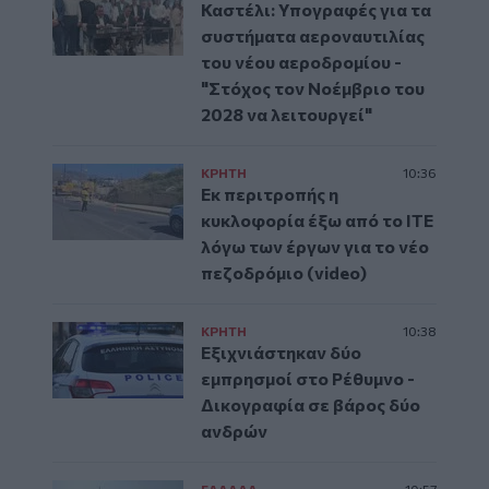
Καστέλι: Υπογραφές για τα
συστήματα αεροναυτιλίας
του νέου αεροδρομίου -
"Στόχος τον Νοέμβριο του
2028 να λειτουργεί"
ΚΡΗΤΗ
10:36
Εκ περιτροπής η
κυκλοφορία έξω από το ΙΤΕ
λόγω των έργων για το νέο
πεζοδρόμιο (video)
ΚΡΗΤΗ
10:38
Εξιχνιάστηκαν δύο
εμπρησμοί στο Ρέθυμνο -
Δικογραφία σε βάρος δύο
ανδρών
ΕΛΛAΔΑ
10:57