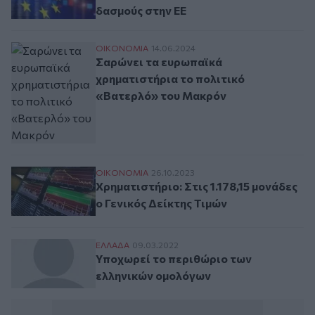
δασμούς στην ΕΕ
Σαρώνει τα ευρωπαϊκά χρηματιστήρια το
ΟΙΚΟΝΟΜΙΑ
14.06.2024
Σαρώνει τα ευρωπαϊκά
χρηματιστήρια το πολιτικό
«Βατερλό» του Μακρόν
Χρηματιστήριο: Στις 1.178,15 μονάδες ο Γε
ΟΙΚΟΝΟΜΙΑ
26.10.2023
Χρηματιστήριο: Στις 1.178,15 μονάδες
ο Γενικός Δείκτης Τιμών
Υποχωρεί το περιθώριο των ελληνικών ο
ΕΛΛAΔΑ
09.03.2022
Υποχωρεί το περιθώριο των
ελληνικών ομολόγων