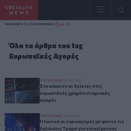
Homepage
/
33 °C
ΠΑΡΑΣΚΕΥΗ 7.8.2026
ΗΡΑΚΛΕΙΟ
Όλα τα άρθρα του tag
Ευρωπαϊκές Αγορές
Στο κόκκινο οι δείκτες στις ευρωπαϊκές 
ΟΙΚΟΝΟΜΙΑ
26.08.2025
Στο κόκκινο οι δείκτες στις
ευρωπαϊκές χρηματιστηριακές
αγορές
Πτωτικά οι ευρωαγορές με φόντο τις δηλώ
ΟΙΚΟΝΟΜΙΑ
27.02.2025
Πτωτικά οι ευρωαγορές με φόντο τις
δηλώσεις Τραμπ για επικείμενους