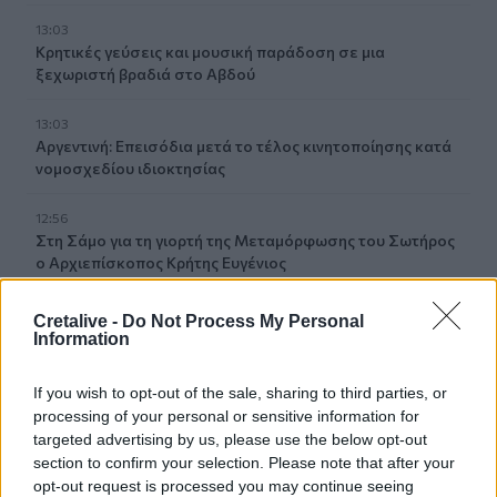
13:03
Κρητικές γεύσεις και μουσική παράδοση σε μια
ξεχωριστή βραδιά στο Αβδού
13:03
Αργεντινή: Επεισόδια μετά το τέλος κινητοποίησης κατά
νομοσχεδίου ιδιοκτησίας
12:56
Στη Σάμο για τη γιορτή της Μεταμόρφωσης του Σωτήρος
ο Αρχιεπίσκοπος Κρήτης Ευγένιος
12:53
Cretalive -
Do Not Process My Personal
ΕΟΤ: Η Ελλάδα στις κορυφαίες επιλογές των Ευρωπαίων
Information
ταξιδιωτών
If you wish to opt-out of the sale, sharing to third parties, or
12:46
processing of your personal or sensitive information for
Βλάβη σε ταχύπλοο από Σαντορίνη προς Ηράκλειο - Στο
targeted advertising by us, please use the below opt-out
λιμάνι με ασφάλεια 1.123 επιβάτες
section to confirm your selection. Please note that after your
opt-out request is processed you may continue seeing