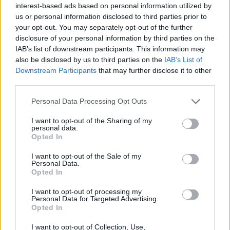
12:42
interest-based ads based on personal information utilized by
Στο 3,4% υποχώρησε ο πληθωρισμός τον Ιούλιο
us or personal information disclosed to third parties prior to
your opt-out. You may separately opt-out of the further
12:39
disclosure of your personal information by third parties on the
Xειροπέδες σε 16χρονο στη Φλωρεντία για την
IAB’s list of downstream participants. This information may
κατηγορία προπαγανδιστικής δράσης με τρομοκρατικό
also be disclosed by us to third parties on the
IAB’s List of
κίνητρο
Downstream Participants
that may further disclose it to other
third parties.
12:34
Από τον αργαλειό στο εφτάζυμο: Η Κασταμονίτσα
Personal Data Processing Opt Outs
ζωντανεύει μνήμες και γεύσεις άλλων εποχών
I want to opt-out of the Sharing of my
personal data.
12:32
Opted In
Συνελήφθη στη Γερμανία 31χρονος καταζητούμενος για
τρεις ανθρωποκτονίες στην Ελλάδα
I want to opt-out of the Sale of my
Personal Data.
Opted In
12:25
Λακωνία: Θανατηφόρο τροχαίο στον Κλαδά
I want to opt-out of processing my
Personal Data for Targeted Advertising.
Opted In
12:23
Με τα σκάφη τους έσωσαν δεκάδες ανθρώπους - Το
I want to opt-out of Collection, Use,