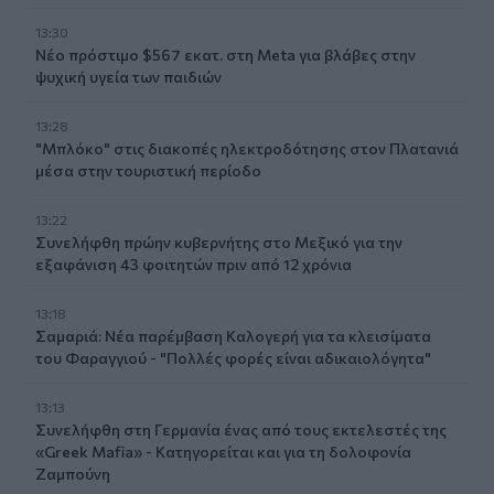
13:30
Νέο πρόστιμο $567 εκατ. στη Meta για βλάβες στην
ψυχική υγεία των παιδιών
13:28
"Μπλόκο" στις διακοπές ηλεκτροδότησης στον Πλατανιά
μέσα στην τουριστική περίοδο
13:22
Συνελήφθη πρώην κυβερνήτης στο Μεξικό για την
εξαφάνιση 43 φοιτητών πριν από 12 χρόνια
13:18
Σαμαριά: Νέα παρέμβαση Καλογερή για τα κλεισίματα
του Φαραγγιού - "Πολλές φορές είναι αδικαιολόγητα"
13:13
Συνελήφθη στη Γερμανία ένας από τους εκτελεστές της
«Greek Mafia» - Κατηγορείται και για τη δολοφονία
Ζαμπούνη