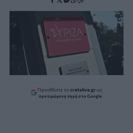
Facebook
Twitter
Messenger
Whatsapp
Viber
Προσθέστε το
cretalive.gr
ως
προτιμώμενη πηγή στο Google