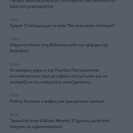
Γιατροί προστατεύουν με τα σώματά τους ασθενή την
ώρα του χειρουργείου
23:54
Τραμπ: Ο πόλεμος με το Ιράν "θα τελειώσει σύντομα"
23:43
30χρονη έπεσε στη θάλασσα από την γέφυρα της
Χαλκίδας
23:32
Οι «μαύρες χήρες» της Ρωσίας: Παντρεύονται
νεοσύλλεκτους πριν μεταβούν στο μέτωπο για να
εισπράξουν τις «παχυλές» αποζημιώσεις
23:25
Ρόδος: Έσπασε ο κάβος και τραυμάτισε ναυτικό
23:19
Τραγωδία στην Εύβοια: Νεκρός 37χρονος μετά από
τροχαίο με αγριογούρουνο