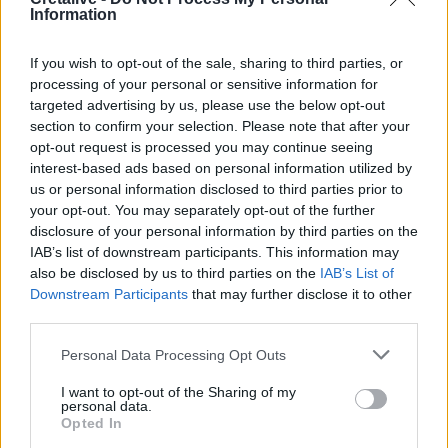
Information
Χρήστος Δάντης: «Δεν περίμενα την αχαριστία, 22 χρόνια
μετά και συνάδελφοι προσπαθούν να ξεχάσουν ότι
έγραψα αυτό το τραγούδι»
If you wish to opt-out of the sale, sharing to third parties, or
processing of your personal or sensitive information for
22:14
targeted advertising by us, please use the below opt-out
Ξεκινούν τα δοκιμαστικά δρομολόγια της επέκτασης του
section to confirm your selection. Please note that after your
Μετρό Θεσσαλονίκης
opt-out request is processed you may continue seeing
interest-based ads based on personal information utilized by
us or personal information disclosed to third parties prior to
22:05
Τζόκερ: Αυτοί είναι οι τυχεροί αριθμοί που κερδίζουν
your opt-out. You may separately opt-out of the further
πάνω από 2 εκατ. ευρώ
disclosure of your personal information by third parties on the
IAB’s list of downstream participants. This information may
also be disclosed by us to third parties on the
IAB’s List of
ΠΕΡΙΣΣΟΤΕΡΑ
Downstream Participants
that may further disclose it to other
third parties.
Personal Data Processing Opt Outs
I want to opt-out of the Sharing of my
personal data.
ΣΧΕΤΙΚA AΡΘΡΑ
Opted In