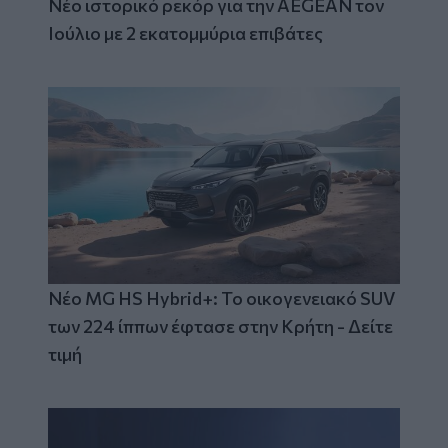
Νέο ιστορικό ρεκόρ για την AEGEAN τον
Ιούλιο με 2 εκατομμύρια επιβάτες
Νέο MG HS Hybrid+: Το οικογενειακό SUV
των 224 ίππων έφτασε στην Κρήτη - Δείτε
τιμή