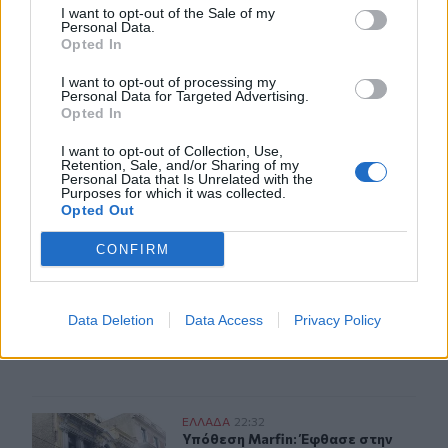
I want to opt-out of the Sale of my
Personal Data.
30χρονη έπεσε στη θάλασσα από την γέφυρα της Χαλκί
ΕΛΛAΔΑ
23:43
Opted In
30χρονη έπεσε στη θάλασσα από τη
30χρονη έπεσε στη θάλασσα από
την γέφυρα της Χαλκίδας
I want to opt-out of processing my
Personal Data for Targeted Advertising.
Opted In
I want to opt-out of Collection, Use,
Ρόδος: Έσπασε ο κάβος και τραυμάτισε ναυτικό
ΕΛΛAΔΑ
23:25
Retention, Sale, and/or Sharing of my
Personal Data that Is Unrelated with the
Ρόδος: Έσπασε ο κάβος και τραυμάτ
Ρόδος: Έσπασε ο κάβος και
Purposes for which it was collected.
τραυμάτισε ναυτικό
Opted Out
CONFIRM
Φωτιές σε Σκύρο και Λακωνία: Συνελήφθησαν 63χρονη 
ΕΛΛAΔΑ
23:09
Φωτιές σε Σκύρο και Λακωνία: Συν
Φωτιές σε Σκύρο και Λακωνία:
Data Deletion
Data Access
Privacy Policy
Συνελήφθησαν 63χρονη και
71χρονος
Υπόθεση Marfin: Έφθασε στην Ελλάδα η 46χρονη κατηγ
ΕΛΛAΔΑ
22:32
Υπόθεση Marfin: Έφθασε στην Ελλά
Υπόθεση Marfin: Έφθασε στην