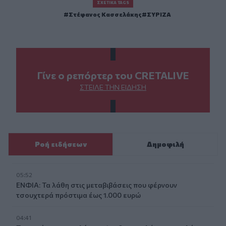
ΣΧΕΤΙΚΆ TAGS
Στέφανος Κασσελάκης
ΣΥΡΙΖΑ
Γίνε ο ρεπόρτερ του CRETALIVE
ΣΤΕΊΛΕ ΤΗΝ ΕΊΔΗΣΗ
Ροή ειδήσεων
Δημοφιλή
05:52
ΕΝΦΙΑ: Τα λάθη στις μεταβιβάσεις που φέρνουν
τσουχτερά πρόστιμα έως 1.000 ευρώ
04:41