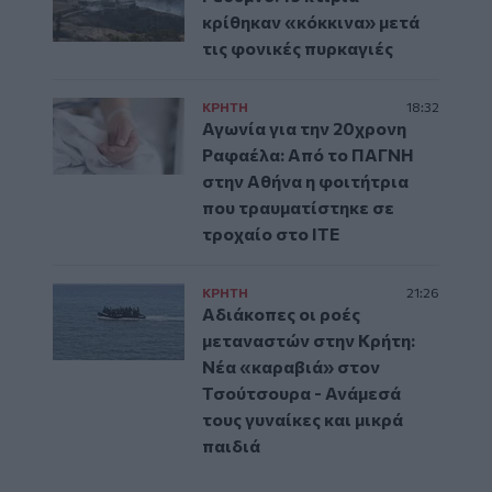
κρίθηκαν «κόκκινα» μετά
τις φονικές πυρκαγιές
ΚΡΗΤΗ
18:32
Αγωνία για την 20χρονη
Ραφαέλα: Από το ΠΑΓΝΗ
στην Αθήνα η φοιτήτρια
που τραυματίστηκε σε
τροχαίο στο ΙΤΕ
ΚΡΗΤΗ
21:26
Αδιάκοπες οι ροές
μεταναστών στην Κρήτη:
Νέα «καραβιά» στον
Τσούτσουρα - Ανάμεσά
τους γυναίκες και μικρά
παιδιά