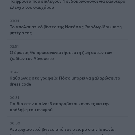
Τα φρούτα που επιλέγουν 4 ενδοκρινολόγοι για καλύτερο
έλεγχο του σακχάρου
03:34
Το απολαυστικό βίντεο της Νατάσας Θεοδωρίδου με τη
μητέρα της
02:51
Ο έρωτας θα πρωταγωνιστήσει στη ζωή αυτών των
ζωδίων τον Αύγουστο
01:42
Καύσωνας στο γραφείο: Πόσο μπορεί να χαλαρώσει το
dress code
00:31
Παιδιά στην πισίνα: 6 απαράβατοι κανόνες για την
πρόληψη του πνιγμού
00:00
Ανατριχιαστικό βίντεο από τον σεισμό στην Ιαπωνία: