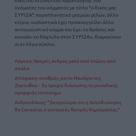
δική του ιστοσελίδα παραποίησης του
ονόματος του κόμματος με τίτλο "ο δικός μας
ΣΥΡΙΖΑ", παραπλανητικό μητρώο μελών, άλλο
κτίριο, ουσιαστικά έχει προαναγγείλει άλλο
ανταγωνιστικό κόμμα και έχει το θράσος και
κουνάει το δάχτυλο στον ΣΥΡΙΖΑ», διαμηνύουν
οι εν λόγω κύκλοι.
Λάρισα: Νεκρός άνδρας μετά από πτώση από
σκάλα
Απόφαση-σταθμός για το Ναυάγιο της
Ζακύνθου - Σε τροχιά διάσωσης το μοναδικής
ομορφιάς τοπόσημο
Ανδρουλάκης: "Δεσμεύομαι ότι η Αυτοδιοίκηση
θα ξαναγίνει ο κεντρικός θεσμός δημοκρατίας"