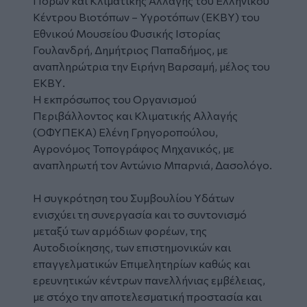
Πόρων και Κλιματικής Αλλαγής του Ελληνικού
Κέντρου Βιοτόπων – Υγροτόπων (ΕΚΒΥ) του
Εθνικού Μουσείου Φυσικής Ιστορίας
Γουλανδρή, Δημήτριος Παπαδήμος, με
αναπληρώτρια την Ειρήνη Βαρσαμή, μέλος του
ΕΚΒΥ.
Η εκπρόσωπος του Οργανισμού
Περιβάλλοντος και Κλιματικής Αλλαγής
(ΟΦΥΠΕΚΑ) Ελένη Γρηγοροπούλου,
Αγρονόμος Τοπογράφος Μηχανικός, με
αναπληρωτή τον Αντώνιο Μπαρνιά, Δασολόγο.
Η συγκρότηση του Συμβουλίου Υδάτων
ενισχύει τη συνεργασία και το συντονισμό
μεταξύ των αρμόδιων φορέων, της
Αυτοδιοίκησης, των επιστημονικών και
επαγγελματικών Επιμελητηρίων καθώς και
ερευνητικών κέντρων πανελλήνιας εμβέλειας,
με στόχο την αποτελεσματική προστασία και