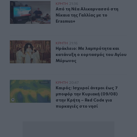
Από τη Νέα Αλικαρνασσό στη Νίκαια της Γαλλίας με το 
ΚΡΗΤΗ
21:36
Από τη Νέα Αλικαρνασσό στη Νίκαια
Από τη Νέα Αλικαρνασσό στη
Νίκαια της Γαλλίας με το
Erasmus+
Ηράκλειο: Με λαμπρότητα και κατάνυξη ο εορτασμός 
ΚΡΗΤΗ
21:16
Ηράκλειο: Με λαμπρότητα και κατ
Ηράκλειο: Με λαμπρότητα και
κατάνυξη ο εορτασμός του Αγίου
Μύρωνος
Καιρός: Ισχυροί άνεμοι έως 7 μποφόρ την Κυριακή (09/0
ΚΡΗΤΗ
20:47
Καιρός: Ισχυροί άνεμοι έως 7 μποφό
Καιρός: Ισχυροί άνεμοι έως 7
μποφόρ την Κυριακή (09/08)
στην Κρήτη – Red Code για
πυρκαγιές στο νησί