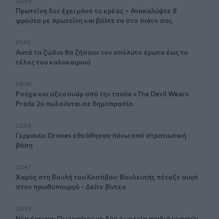
02:39
Πρωτεΐνη δεν έχει μόνο το κρέας – Ανακαλύψτε 8
φρούτα με πρωτεΐνη και βάλτε τα στο πιάτο σας
01:40
Αυτά τα ζώδια θα ζήσουν τον απόλυτο έρωτα έως το
τέλος του καλοκαιριού
00:35
Ρούχα και αξεσουάρ από την ταινία «The Devil Wears
Prada 2» πωλούνται σε δημοπρασία
23:59
Γερμανία: Drones εθεάθησαν πάνω από στρατιωτική
βάση
23:47
Χαμός στη Βουλή του Κοσόβου: Βουλευτής πέταξε αυγά
στον πρωθυπουργό - Δείτε βίντεο
23:39
Νέα έρευνα: Οι γυναίκες με δύο έως τρία παιδιά γερνούν