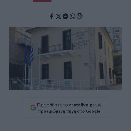
Facebook
Twitter
Messenger
Whatsapp
Viber
Προσθέστε το
cretalive.gr
ως
προτιμώμενη πηγή στο Google