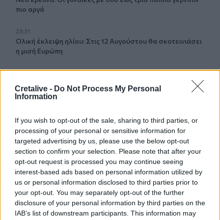
πιο αργά
23:31
Ολική έκλειψη ηλίου: Στις 12 Αυγούστου θα σκοτεινιάσει
η μισή Ευρώπη
23:21
Τουρισμός: Με θετικό πρόσημο έως τώρα, παρά τα
Cretalive -
Do Not Process My Personal
σκαμπανεβάσματα, η χρονιά
Information
23:15
If you wish to opt-out of the sale, sharing to third parties, or
Ιταλία-Ισπανία: Κλιμακώνεται η σύγκρουση για τη
processing of your personal or sensitive information for
Συνθήκη Σένγκεν
targeted advertising by us, please use the below opt-out
section to confirm your selection. Please note that after your
23:09
opt-out request is processed you may continue seeing
Σοβαρό τροχαίο στο Λαγονήσι: Αυτοκίνητο
interest-based ads based on personal information utilized by
συγκρούστηκε με μηχανή αστυνομικών της ΔΙΑΣ - Δείτε
us or personal information disclosed to third parties prior to
βίντεο
your opt-out. You may separately opt-out of the further
disclosure of your personal information by third parties on the
22:59
IAB’s list of downstream participants. This information may
Νέα πρόκληση Φιντάν: «Η σταθερότητα στην Κύπρο