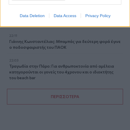
Βίντεο
Data Deletion
Data Access
Privacy Policy
22:14
Nίκη της ΑΕΚ στο τελευταίο φιλικό πριν από τον ΟΦΗ
22:11
Γιάννης Κωνσταντέλιας: Μπαμπάς για δεύτερη φορά έγινε
ο ποδοσφαιριστής του ΠΑΟΚ
22:03
Τραγωδία στην Πάρο: Για ανθρωποκτονία από αμέλεια
κατηγορούνται οι γονείς του 4χρονου και ο ιδιοκτήτης
του beach bar
ΠΕΡΙΣΣΟΤΕΡΑ