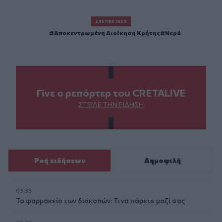
ΣΧΕΤΙΚΆ TAGS
Αποκεντρωμένη Διοίκηση Κρήτης
Νερό
Γίνε ο ρεπόρτερ του CRETALIVE
ΣΤΕΊΛΕ ΤΗΝ ΕΊΔΗΣΗ
Ροή ειδήσεων
Δημοφιλή
03:33
Το φαρμακείο των διακοπών: Τι να πάρετε μαζί σας