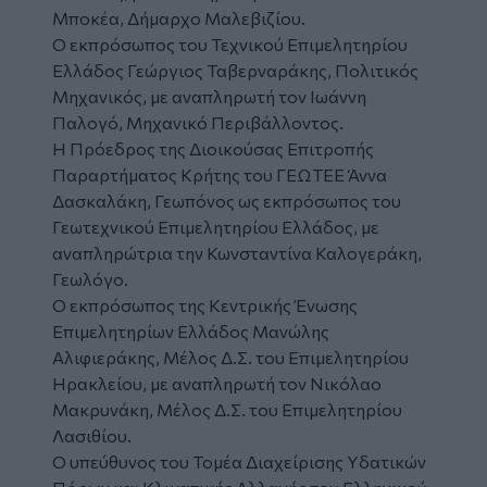
Μποκέα, Δήμαρχο Μαλεβιζίου.
Ο εκπρόσωπος του Τεχνικού Επιμελητηρίου
Ελλάδος Γεώργιος Ταβερναράκης, Πολιτικός
Μηχανικός, με αναπληρωτή τον Ιωάννη
Παλογό, Μηχανικό Περιβάλλοντος.
Η Πρόεδρος της Διοικούσας Επιτροπής
Παραρτήματος Κρήτης του ΓΕΩΤΕΕ Άννα
Δασκαλάκη, Γεωπόνος ως εκπρόσωπος του
Γεωτεχνικού Επιμελητηρίου Ελλάδος, με
αναπληρώτρια την Κωνσταντίνα Καλογεράκη,
Γεωλόγο.
Ο εκπρόσωπος της Κεντρικής Ένωσης
Επιμελητηρίων Ελλάδος Μανώλης
Αλιφιεράκης, Μέλος Δ.Σ. του Επιμελητηρίου
Ηρακλείου, με αναπληρωτή τον Νικόλαο
Μακρυνάκη, Μέλος Δ.Σ. του Επιμελητηρίου
Λασιθίου.
Ο υπεύθυνος του Τομέα Διαχείρισης Υδατικών