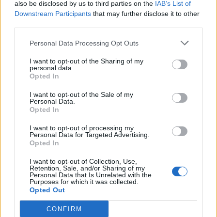
also be disclosed by us to third parties on the
IAB’s List of
οφείλεται στην παρουσία Τούρκων στρατιωτών»
Downstream Participants
that may further disclose it to other
third parties.
22:53
Διακινούσαν ναρκωτικά στην Πανεπιστημιούπολη του
Personal Data Processing Opt Outs
Ζωγράφου
I want to opt-out of the Sharing of my
personal data.
22:45
Opted In
Σητεία: Ένα τσιγάρο παραλίγο να βάλει φωτιά στις
Λιθίνες
I want to opt-out of the Sale of my
Personal Data.
Opted In
22:38
Ιωάννα Τούνη: Στο νοσοκομείο με τροφική δηλητηρίαση η
I want to opt-out of processing my
influencer
Personal Data for Targeted Advertising.
Opted In
22:32
I want to opt-out of Collection, Use,
Νέο χτύπημα στα Στενά του Ορμούζ: Βλήμα έπληξε
Retention, Sale, and/or Sharing of my
πλοίο κοντά στο Khasab του Ομάν
Personal Data that Is Unrelated with the
Purposes for which it was collected.
Opted Out
22:27
Παράνοια σε γάμο στη Μαδέρα: Νόμιζαν ότι
CONFIRM
παντρεύονται ο Κριστιάνο Ρονάλντο με την Χεορχίνα -