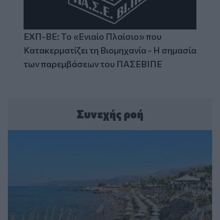
ΕΧΠ-ΒΕ: Το «Ενιαίο Πλαίσιο» που
Κατακερματίζει τη Βιομηχανία - Η σημασία
των παρεμβάσεων του ΠΑΣΕΒΙΠΕ
Συνεχής ροή