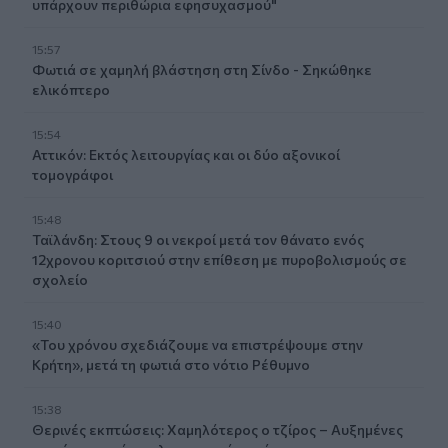
υπάρχουν περιθώρια εφησυχασμού"
15:57
Φωτιά σε χαμηλή βλάστηση στη Σίνδο - Σηκώθηκε
ελικόπτερο
15:54
Αττικόν: Εκτός λειτουργίας και οι δύο αξονικοί
τομογράφοι
15:48
Ταϊλάνδη: Στους 9 οι νεκροί μετά τον θάνατο ενός
12χρονου κοριτσιού στην επίθεση με πυροβολισμούς σε
σχολείο
15:40
«Του χρόνου σχεδιάζουμε να επιστρέψουμε στην
Κρήτη», μετά τη φωτιά στο νότιο Ρέθυμνο
15:38
Θερινές εκπτώσεις: Χαμηλότερος ο τζίρος – Αυξημένες