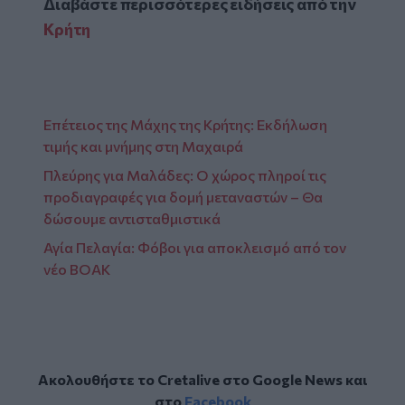
Διαβάστε περισσότερες ειδήσεις από την
Κρήτη
Eπέτειος της Μάχης της Κρήτης: Εκδήλωση
τιμής και μνήμης στη Μαχαιρά
Πλεύρης για Μαλάδες: Ο χώρος πληροί τις
προδιαγραφές για δομή μεταναστών – Θα
δώσουμε αντισταθμιστικά
Αγία Πελαγία: Φόβοι για αποκλεισμό από τον
νέο ΒΟΑΚ
Ακολουθήστε το Cretalive στο
Google News
και
στο
Facebook