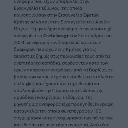
αναφορά
που είχαν υποβάλλει στην
Εισαγγελία Ρεθύμνου, την οποία
κοινοποιούσαν στην Εισαγγελία Εφετών
Κρήτης αλλά και στην Εισαγγελέα του Αρείου
Πάγου. Η μηνυτήρια αναφορά, στην οποία είχε
αναφερθεί το
Cretalive.gr
τον Σεπτέμβριο του
2024, με αφορμή τον ξεσηκώμό κατοίκων
διαφόρων περιοχών της
Κρήτης
για τις
τεράστιες ζημιές στις περιουσίες τους από τα
ανεπιτήρητα κοπάδια, στρέφονταν κατά των
τριών αγροτοκτηνοτρόφων από τα Βορίζια, σε
βάρος των οποίων έχουν εκδοθεί τα εντάλματα
σύλληψης και έχουν πάρει προθεσμία να
απολογηθούν την Παρασκευή ενώπιον της
αρμόδιας ανακρίτριας Ρεθύμνου. Της
μηνυτήριας αναφοράς είχε προηγηθεί έγγραφη
καταγγελία την οποία συνεπέγραφαν 100
συγχωριανοί και κοντοχωριανοί των πέντε που
κατέθεσαν την μηνυτήρια αναφορά. Από τότε