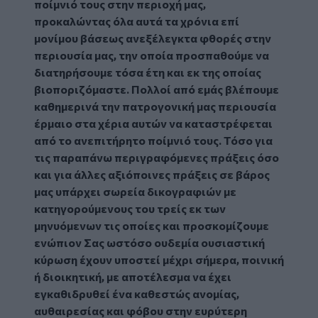
ποίμνιό τους στην περιοχή μας,
προκαλώντας όλα αυτά τα χρόνια επί
μονίμου βάσεως ανεξέλεγκτα φθορές στην
περιουσία μας, την οποία προσπαθούμε να
διατηρήσουμε τόσα έτη και εκ της οποίας
βιοποριζόμαστε. Πολλοί από εμάς βλέπουμε
καθημερινά την πατρογονική μας περιουσία
έρμαιο στα χέρια αυτών να καταστρέφεται
από το ανεπιτήρητο ποίμνιό τους. Τόσο για
τις παραπάνω περιγραφόμενες πράξεις όσο
και για άλλες αξιόποινες πράξεις σε βάρος
μας υπάρχει σωρεία δικογραφιών με
κατηγορούμενους του τρείς εκ των
μηνυόμενων τις οποίες και προσκομίζουμε
ενώπιον Σας ωστόσο ουδεμία ουσιαστική
κύρωση έχουν υποστεί μέχρι σήμερα, ποινική
ή διοικητική, με αποτέλεσμα να έχει
εγκαθιδρυθεί ένα καθεστώς ανομίας,
αυθαιρεσίας και φόβου στην ευρύτερη