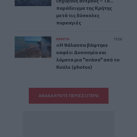
ισχυρούς ανέμους – Το...
παράδειγμα της Κρήτης
μετά τις δύσκολες
πυρκαγιές
ΚΡΗΤΗ
11:56
«Η θάλασσα βάφτηκε
καφέ»: Δυσοσμία και
λύματα μια "ανάσα" από το
Κούλε (photos)
ΑΝΑΚΑΛΥΨΤΕ ΠΕΡΙΣΣΟΤΕΡΑ