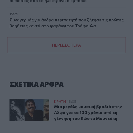
οι πιέσεις από το ηλεκτρονικό εμπόριο
15:29
Συναγερμός για άνδρα περιπατητή που ζήτησε τις πρώτες
βοήθειες κοντά στο φαράγγι του Τράφουλα
ΠΕΡΙΣΣΟΤΕΡΑ
ΣΧΕΤΙΚA AΡΘΡΑ
Μια μεγάλη μουσική βραδιά στην Αλφά για τα 100 χρόν
ΚΡΗΤΗ
18:05
Μια μεγάλη μουσική βραδιά στην Α
Μια μεγάλη μουσική βραδιά στην
Αλφά για τα 100 χρόνια από τη
γέννηση του Κώστα Μουντάκη