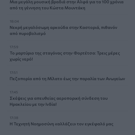
Μια μεγάλη μουσική βραδιά στην Αλφά για τα 100 χρόνια
από τη γέννηση του Κώστα Μουντάκη
18:04
Νεκρή μεγαλόσωμη αρκούδα στην Καστοριά, πιθανόν
από πυροβολισμό
17:59
Το μαρτύριο της σταγόνας στην Φορτέτσα: Τρεις μέρες
χωρίς νερό!
17:51
Πεζοπορία από τη Μίλατο έως την παραλία των Ανωγείων
17:45
Σκέψεις για απευθείας αεροπορική σύνδεση του
Ηρακλείου με την Ινδία!
17:38
Η Τεχνητή Νοημοσύνη «αλλάζει» τον εγκέφαλό μας