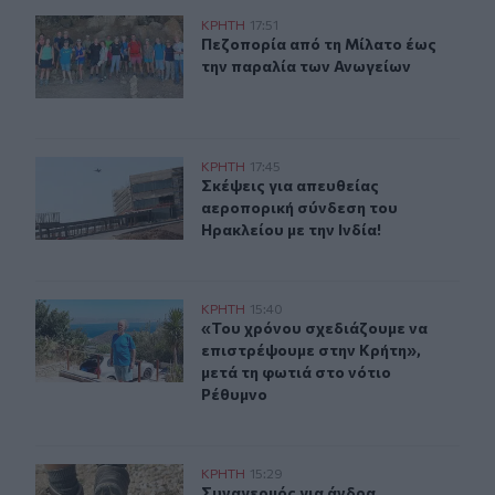
Πεζοπορία από τη Μίλατο έως την παραλία των Ανωγεί
ΚΡΗΤΗ
17:51
Πεζοπορία από τη Μίλατο έως την 
Πεζοπορία από τη Μίλατο έως
την παραλία των Ανωγείων
Σκέψεις για απευθείας αεροπορική σύνδεση του Ηρακλεί
ΚΡΗΤΗ
17:45
Σκέψεις για απευθείας αεροπορική 
Σκέψεις για απευθείας
αεροπορική σύνδεση του
Ηρακλείου με την Ινδία!
«Του χρόνου σχεδιάζουμε να επιστρέψουμε στην Κρήτη»
ΚΡΗΤΗ
15:40
«Του χρόνου σχεδιάζουμε να επιστρ
«Του χρόνου σχεδιάζουμε να
επιστρέψουμε στην Κρήτη»,
μετά τη φωτιά στο νότιο
Ρέθυμνο
Συναγερμός για άνδρα περιπατητή που ζήτησε τις πρώτ
ΚΡΗΤΗ
15:29
Συναγερμός για άνδρα περιπατητή 
Συναγερμός για άνδρα