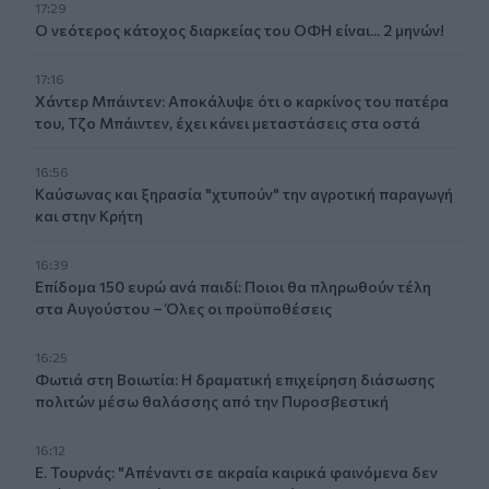
17:29
Ο νεότερος κάτοχος διαρκείας του ΟΦΗ είναι... 2 μηνών!
17:16
Χάντερ Μπάιντεν: Αποκάλυψε ότι ο καρκίνος του πατέρα
του, Τζο Μπάιντεν, έχει κάνει μεταστάσεις στα οστά
16:56
Καύσωνας και ξηρασία "χτυπούν" την αγροτική παραγωγή
και στην Κρήτη
16:39
Επίδομα 150 ευρώ ανά παιδί: Ποιοι θα πληρωθούν τέλη
στα Αυγούστου – Όλες οι προϋποθέσεις
16:25
Φωτιά στη Βοιωτία: Η δραματική επιχείρηση διάσωσης
πολιτών μέσω θαλάσσης από την Πυροσβεστική
16:12
Ε. Τουρνάς: "Απέναντι σε ακραία καιρικά φαινόμενα δεν