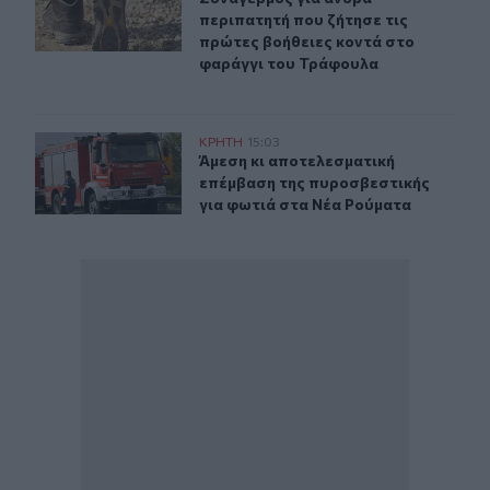
περιπατητή που ζήτησε τις
πρώτες βοήθειες κοντά στο
φαράγγι του Τράφουλα
Άμεση κι αποτελεσματική επέμβαση της πυροσβεστικής
ΚΡΗΤΗ
15:03
Άμεση κι αποτελεσματική επέμβαση
Άμεση κι αποτελεσματική
επέμβαση της πυροσβεστικής
για φωτιά στα Νέα Ρούματα