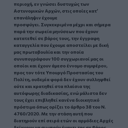
περιοχή, εν γνώσει δυστυχώς των
Αστυνομικών Αρχών, στις οποίες κατ’
επανάληψιν έχουμε
προσφύγει. Συγκεκριμένα μέχρι και σήμερα
παρά την σωρεία μηνύσεων που έχουν
κατατεθεί σε βάρος τους, την έγγραφη
καταγγελία που έχουμε αποστείλει με δική
μας πρωτοβουλία και την οποία
συνυπογράφουν 100 συγχωριανοί μας οι
οποίοι και έχουν άμεσο έννομο συμφέρον,
προς τον τότε Υπουργό Προστασίας του
Πολίτη, ουδεμία φορά δεν έχουν συλληφθεί
ούτε και κρατηθεί στα πλαίσια της
αυτόφωρης διαδικασίας, ενώ μάλιστα δεν
τους έχει επιβληθεί κανένα διοικητικό
πρόστιμο όπως ορίζει το άρθρο 38 του Ν.
4760/2020. Με την στάση αυτή που
διατηρούν επί σειρά ετών οι αρμόδιες Αρχές
δείχνουν να σιωπούν έναντι της σε βάρος