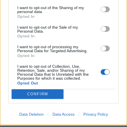
I want to opt-out of the Sharing of my
personal data.
Opted In
Γίνε ο ρεπόρτερ του CRETALIVE
I want to opt-out of the Sale of my
ΣΤΕΊΛΕ ΤΗΝ ΕΊΔΗΣΗ
Personal Data.
Opted In
I want to opt-out of processing my
Personal Data for Targeted Advertising.
Opted In
Ροή ειδήσεων
Δημοφιλή
I want to opt-out of Collection, Use,
Retention, Sale, and/or Sharing of my
Personal Data that Is Unrelated with the
Purposes for which it was collected.
18:22
Opted Out
ΟΦΗ: Έκλεισε τον Λορέντσο Ντίκμαν
CONFIRM
18:21
ΕΛΓΕΚΑ: Προληπτική ανάκληση γνωστής μαρμελάδας
φράουλα
Data Deletion
Data Access
Privacy Policy
18:05