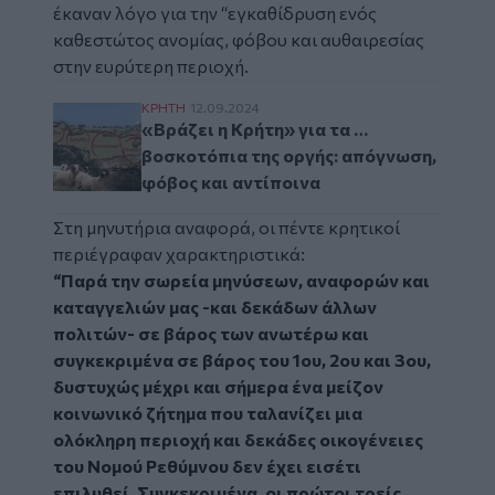
έκαναν λόγο για την “εγκαθίδρυση ενός
καθεστώτος ανομίας, φόβου και αυθαιρεσίας
στην ευρύτερη περιοχή.
«Βράζει η Κρήτη» για τα …βοσκοτόπια της 
ΚΡΗΤΗ
12.09.2024
«Βράζει η Κρήτη» για τα …
βοσκοτόπια της οργής: απόγνωση,
φόβος και αντίποινα
Στη μηνυτήρια αναφορά, οι πέντε κρητικοί
περιέγραφαν χαρακτηριστικά:
“Παρά την σωρεία μηνύσεων, αναφορών και
καταγγελιών μας -και δεκάδων άλλων
πολιτών- σε βάρος των ανωτέρω και
συγκεκριμένα σε βάρος του 1ου, 2ου και 3ου,
δυστυχώς μέχρι και σήμερα ένα μείζον
κοινωνικό ζήτημα που ταλανίζει μια
ολόκληρη περιοχή και δεκάδες οικογένειες
του Νομού Ρεθύμνου δεν έχει εισέτι
επιλυθεί. Συγκεκριμένα, οι πρώτοι τρείς