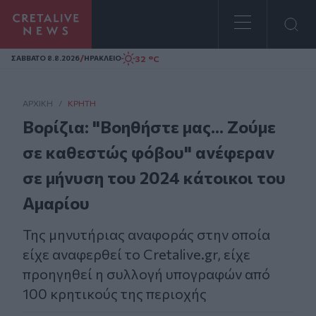
Homepage
/
32 °C
ΣAΒΒΑΤΟ 8.8.2026
ΗΡΑΚΛΕΙΟ
ΑΡΧΙΚΗ
/
ΚΡΉΤΗ
Βορίζια: "Βοηθήστε μας... Ζούμε
σε καθεστώς φόβου" ανέφεραν
σε μήνυση του 2024 κάτοικοι του
Αμαρίου
Της μηνυτήριας αναφοράς στην οποία
είχε αναφερθεί το Cretalive.gr, είχε
προηγηθεί η συλλογή υπογραφών από
100 κρητικούς της περιοχής