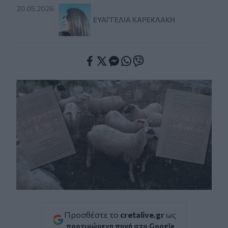
20.05.2026
ΕΥΑΓΓΕΛΊΑ ΚΑΡΕΚΛΆΚΗ
Facebook
Twitter
Messenger
Whatsapp
Viber
Προσθέστε το
cretalive.gr
ως
προτιμώμενη πηγή στο Google