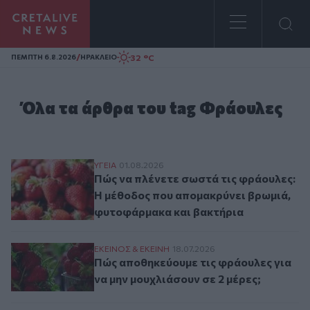
Homepage
/
32 °C
ΠΕΜΠΤΗ 6.8.2026
ΗΡΑΚΛΕΙΟ
Όλα τα άρθρα του tag Φράουλες
Πώς να πλένετε σωστά τις φράουλες: Η μ
ΥΓΕΙΑ
01.08.2026
Πώς να πλένετε σωστά τις φράουλες:
Η μέθοδος που απομακρύνει βρωμιά,
φυτοφάρμακα και βακτήρια
Πώς αποθηκεύουμε τις φράουλες για να μη
ΕΚΕΙΝΟΣ & ΕΚΕΙΝΗ
18.07.2026
Πώς αποθηκεύουμε τις φράουλες για
να μην μουχλιάσουν σε 2 μέρες;