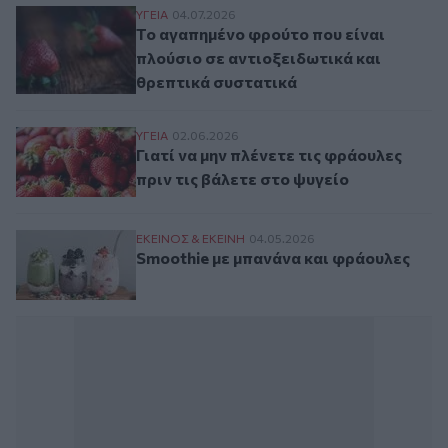
Το αγαπημένο φρούτο που είναι πλούσιο σ
ΥΓΕΙΑ
04.07.2026
Το αγαπημένο φρούτο που είναι
πλούσιο σε αντιοξειδωτικά και
θρεπτικά συστατικά
Γιατί να μην πλένετε τις φράουλες πριν τι
ΥΓΕΙΑ
02.06.2026
Γιατί να μην πλένετε τις φράουλες
πριν τις βάλετε στο ψυγείο
Smoothie με μπανάνα και φράουλες
ΕΚΕΙΝΟΣ & ΕΚΕΙΝΗ
04.05.2026
Smoothie με μπανάνα και φράουλες