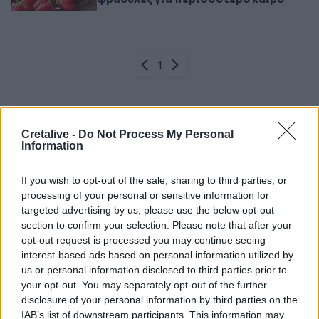
Σελιδοποίηση
Current page
1
Προηγούμενη σελίδα
Next page
Cretalive -
Do Not Process My Personal
Information
Ροή ειδήσεων
Δημοφιλή
If you wish to opt-out of the sale, sharing to third parties, or
12:32
processing of your personal or sensitive information for
Το Μουσείο Μόδας στο Μπαθ έλαβε 7,2 εκ. λίρες για τη
targeted advertising by us, please use the below opt-out
μεταφορά σε ιστορικό κτίριο
section to confirm your selection. Please note that after your
opt-out request is processed you may continue seeing
interest-based ads based on personal information utilized by
12:31
Φεστιβάλ Κρήτης: Μάγεψε η μουσικοχορευτική
us or personal information disclosed to third parties prior to
παράσταση "Donna Nobis Pace - Echoes of Hope"» -
your opt-out. You may separately opt-out of the further
Κατάμεστο το "Μάνος Χατζιδάκις"
disclosure of your personal information by third parties on the
IAB’s list of downstream participants. This information may