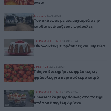
υγεία
Τον σκότωσε με μια μαχαιριά στην καρδι
ΕΛΛAΔΑ
17.05.2025
Τον σκότωσε με μια μαχαιριά στην
καρδιά ενώ μάζευαν φράουλες
Εύκολο κέικ με φράουλες και μύρτιλα
ΕΚΕΙΝΟΣ & ΕΚΕΙΝΗ
04.08.2024
Εύκολο κέικ με φράουλες και μύρτιλα
Πώς να διατηρήσετε φρέσκες τις φράουλε
LIFESTYLE
22.06.2024
Πώς να διατηρήσετε φρέσκες τις
φράουλες για περισσότερο καιρό
Cheesecake με φράουλες στο ποτήρι από 
ΕΚΕΙΝΟΣ & ΕΚΕΙΝΗ
20.05.2024
Cheesecake με φράουλες στο ποτήρι
από τον Βαγγέλη Δρίσκα