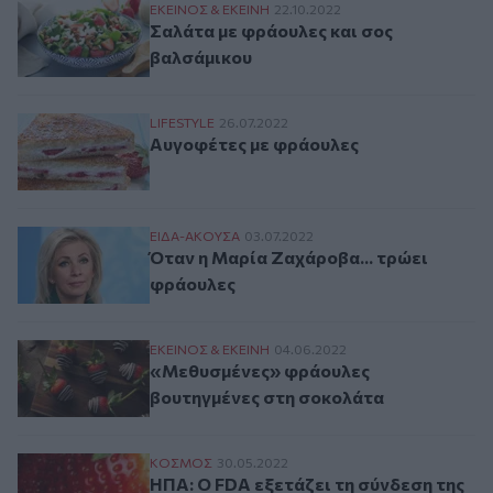
Σαλάτα με φράουλες και σος βαλσάμικου
ΕΚΕΙΝΟΣ & ΕΚΕΙΝΗ
22.10.2022
Σαλάτα με φράουλες και σος
βαλσάμικου
Αυγοφέτες με φράουλες
LIFESTYLE
26.07.2022
Αυγοφέτες με φράουλες
Όταν η Μαρία Ζαχάροβα... τρώει φράουλ
ΕΙΔΑ-ΑΚΟΥΣΑ
03.07.2022
Όταν η Μαρία Ζαχάροβα... τρώει
φράουλες
«Μεθυσμένες» φράουλες βουτηγμένες στ
ΕΚΕΙΝΟΣ & ΕΚΕΙΝΗ
04.06.2022
«Μεθυσμένες» φράουλες
βουτηγμένες στη σοκολάτα
ΗΠΑ: Ο FDA εξετάζει τη σύνδεση της έξα
ΚΟΣΜΟΣ
30.05.2022
ΗΠΑ: Ο FDA εξετάζει τη σύνδεση της