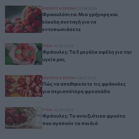
Φραουλόπιτα: Μια γρήγορη και εύκολη συ
ΕΚΕΙΝΟΣ & ΕΚΕΙΝΗ
23.04.2024
Φραουλόπιτα: Μια γρήγορη και
εύκολη συνταγή για να
εντυπωσιάσετε
Φράουλες: Τα 5 μεγάλα οφέλη για την υγε
ΥΓΕΙΑ
10.08.2023
Φράουλες: Τα 5 μεγάλα οφέλη για την
υγεία μας
Πώς να αποθηκεύετε τις φράουλες για π
ΕΚΕΙΝΟΣ & ΕΚΕΙΝΗ
24.07.2023
Πώς να αποθηκεύετε τις φράουλες
για περισσότερη φρεσκάδα
Φράουλες: Το ανοιξιάτικο φρούτο που αγ
ΥΓΕΙΑ
02.04.2023
Φράουλες: Το ανοιξιάτικο φρούτο
που αγαπούν τα παιδιά