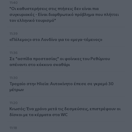
11:40
"Οι καθυστερήσεις στις πτήσεις δεν είναι πια
συγκυριακές - Είναι διαρθρωτικό πρόβλημα που πλήττει
τον ελληνικό τουρισμό"
11:39
«Πόλεμος» στο Λονδίνο για το «μεγα-τέμενος»
11:36
Σε "ασπίδα προστασίας" οι φοίνικες του Ρεθύμνου
απέναντι στο κόκκινο σκαθάρι
11:30
Τροχαίο στην Ηλεία: Αυτοκίνητο έπεσε σε γκρεμό 30
μέτρων
11:20
Κνωσός: Ένα χρόνο μετά τις δεσμεύσεις, επιστρέφουν οι
δίσκοι με τα κέρματα στα WC
11:18