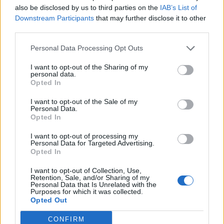
also be disclosed by us to third parties on the
IAB’s List of
12:30
Ο Ντ. Τραμπ αρνείται ότι αντιμετωπίζει έλλειψη
Downstream Participants
that may further disclose it to other
πυρομαχικών
third parties.
Personal Data Processing Opt Outs
12:23
Οι φίλοι της ΑΕΚ κάνουν … ανάρπαστα τα εισιτήρια του
I want to opt-out of the Sharing of my
Super Cup με τον ΟΦΗ!
personal data.
Opted In
12:22
I want to opt-out of the Sale of my
ΥΠΠΟ: Αυτοψία της Λ. Μενδώνη στα Αιγόσθενα για τις
Personal Data.
επιπτώσεις της πυρκαγιάς
Opted In
12:14
I want to opt-out of processing my
Personal Data for Targeted Advertising.
Μυστράς: «Αγαπούσε παθολογικά τους γονείς του» λέει
Opted In
ο δικηγόρος του 55χρονου που έκρυβε το πτώμα του
πατέρα του σε καταψύκτη
I want to opt-out of Collection, Use,
Retention, Sale, and/or Sharing of my
Personal Data that Is Unrelated with the
12:12
Purposes for which it was collected.
Δωρεά κλιματιστικού στο Γραφείο Ανηλίκων της
Opted Out
Υποδιεύθυνσης Δίωξης και Εξιχνίασης Εγκλημάτων
Ηρακλείου
CONFIRM