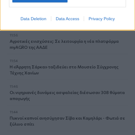
12:03
Σέρρες: Όλα τα σενάρια εξετάζονται για την στυγερή
Data Deletion
Data Access
Privacy Policy
δολοφονία του 68χρονου
11:56
Αγροτικές ενισχύσεις: Σε λειτουργία η νέα πλατφόρμα
myAGRO της ΑΑΔΕ
11:54
Η «Άρρητη Σάρκα» ταξιδεύει στο Μουσείο Σύγχρονης
Τέχνης Χανίων
11:46
Οι νιγηριανές δυνάμεις ασφαλείας διέσωσαν 308 θύματα
απαγωγής
11:44
Πυκνοί καπνοί ανησύχησαν Σίβα και Καμηλάρι - Φωτιά σε
ξύλινο σπίτι