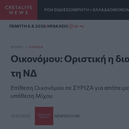
ΡΟΗ ΕΙΔΗΣΕΩΝ
ΚΡΗΤΗ
ΕΛΛΑΔΑ
ΟΙΚΟΝΟΜ
Homepage
ΠΕΜΠΤΗ 6.8.2026
/
ΗΡΑΚΛΕΙΟ
27 °C
ΑΡΧΙΚΗ
/
ΕΛΛΆΔΑ
Οικονόμου: Οριστική η δι
τη ΝΔ
Επίθεση Οικονόμου σε ΣΥΡΙΖΑ για απόπειρα
υπόθεση Μίχου
13.10.2022
NEWSROOM