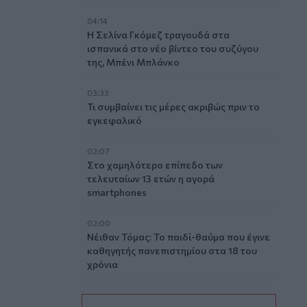
04:14
Η Σελίνα Γκόμεζ τραγουδά στα
ισπανικά στο νέο βίντεο του συζύγου
της, Μπένι Μπλάνκο
03:33
Τι συμβαίνει τις μέρες ακριβώς πριν το
εγκεφαλικό
02:07
Στο χαμηλότερο επίπεδο των
τελευταίων 13 ετών η αγορά
smartphones
02:00
Νέιθαν Τόμας: Το παιδί-θαύμα που έγινε
καθηγητής πανεπιστημίου στα 18 του
χρόνια
01:10