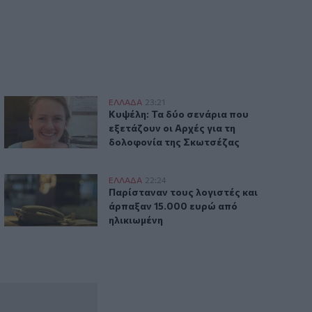
Κυψέλη: Τα δύο σενάρια που εξετάζουν οι Αρχές για τη δο
ΕΛΛAΔΑ
23:21
άρπαθο
Κυψέλη: Τα δύο σενάρια που εξετάζουν
Κυψέλη: Τα δύο σενάρια που
εξετάζουν οι Αρχές για τη
δολοφονία της Σκωτσέζας
Καστοριά: Νέα τηλεφωνική απάτη με λεία 15.000 ευρώ
ΕΛΛAΔΑ
22:24
ων για τους πληγέντες
Παρίσταναν τους λογιστές και άρπαξαν
Παρίσταναν τους λογιστές και
άρπαξαν 15.000 ευρώ από
ηλικιωμένη