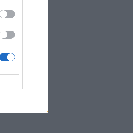
γίνουν «ασπίδα» για το σπίτι σας
απέναντι στις πυρκαγιές
22:55
Ανησυχία στην Τεχεράνη: Ο πρόεδρος
του Ιράν δηλώνει ότι η επαφή με τον
Χαμενεΐ είναι δύσκολη
22:49
Φωτιά στα Αϊβαλιώτικα Βόλου
22:43
Συνελήφθη οπλισμένος άνδρας κοντά
σε γήπεδο γκολφ του Τραμπ στην
Καλιφόρνια
22:37
Κόλπος του Άντεν: Πλήγμα των Χούθι σε
τάνκερ της Σαουδικής Αραβίας
22:30