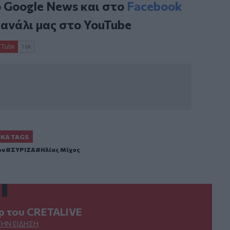
ο
Google News
και στο
Facebook
κανάλι μας στο
YouTube
ΙΚΆ TAGS
ου
ΣΥΡΙΖΑ
Ηλίας Μίχος
ερ του CRETALIVE
ΤΗΝ ΕΊΔΗΣΗ