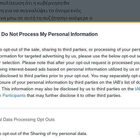
ιπολίτευση ότι η κυβέρνηση θα
νη για να συγκαλύψει το όνομα ενός
 να μπω σε αυτή τη συζήτηση» ανέφερε ο
ότι ο Ηλίας Μίχος έχει διαγραφει
-
Do Not Process My Personal Information
ίηση των στοιχείων του, υπενθυμίζοντας
σταλεί, μόλις έγινε γνωστή η υπόθεση.
to opt-out of the sale, sharing to third parties, or processing of your per
αι ο ΣΥΡΙΖΑ
formation for targeted advertising by us, please use the below opt-out s
 η αυστηροποίηση των ποινών για
r selection. Please note that after your opt-out request is processed y
eing interest-based ads based on personal information utilized by us or
πλειοψηφία αδειάζοντας στελέχη της ΝΔ
disclosed to third parties prior to your opt-out. You may separately opt-
ΥΡΙΖΑ είχε καταψηφίσει στη Βουλή.
losure of your personal information by third parties on the IAB’s list of
ριμένο άρθρο το ψήφισε και ο ΣΥΡΙΖΑ και
. This information may also be disclosed by us to third parties on the
IA
ής» είπε ο κ. Οικονόμου.
Participants
that may further disclose it to other third parties.
l Data Processing Opt Outs
o opt-out of the Sharing of my personal data.