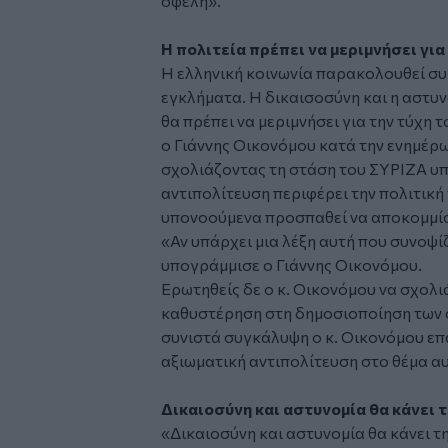
οφέλη».
Η πολιτεία πρέπει να μεριμνήσει για
Η ελληνική κοινωνία παρακολουθεί σ
εγκλήματα. Η δικαισοσύνη και η αστυνο
θα πρέπει να μεριμνήσει για την τύχη 
ο Γιάννης Οικονόμου κατά την ενημέρ
σχολιάζοντας τη στάση του ΣΥΡΙΖΑ υπ
αντιπολίτευση περιφέρει την πολιτική
υπονοούμενα προσπαθεί να αποκομμίσ
«Αν υπάρχει μια λέξη αυτή που συνοψίζ
υπογράμμισε ο Γιάννης Οικονόμου.
Ερωτηθείς δε ο κ. Οικονόμου να σχολι
καθυστέρηση στη δημοσιοποίηση των 
συνιστά συγκάλυψη ο κ. Οικονόμου επα
αξιωματική αντιπολίτευση στο θέμα αυ
Δικαιοσύνη και αστυνομία θα κάνει 
«Δικαιοσύνη και αστυνομία θα κάνει τη