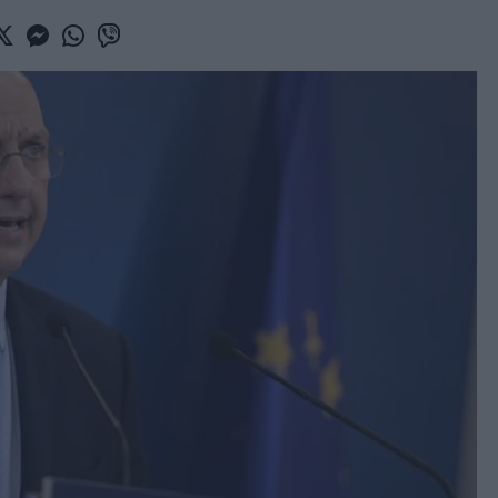
book
witter
Messenger
Whatsapp
Viber