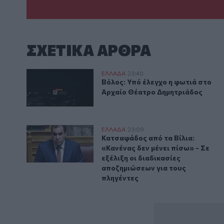
ΣΧΕΤΙΚA AΡΘΡΑ
Βόλος: Υπό έλεγχο η φωτιά στο Αρχαίο Θέατρο Δημ
ΕΛΛAΔΑ
23:40
Βόλος: Υπό έλεγχο η φωτιά στο
Βόλος: Υπό έλεγχο η φωτιά στο
Αρχαίο Θέατρο Δημητριάδος
Kατσαφάδος: «Το μήνυμα είναι ένα και απλό. Κανένας
ΕΛΛAΔΑ
23:09
Κατσαφάδος από τα Βίλια: «Κανέν
Κατσαφάδος από τα Βίλια:
«Κανένας δεν μένει πίσω» - Σε
εξέλιξη οι διαδικασίες
αποζημιώσεων για τους
πληγέντες