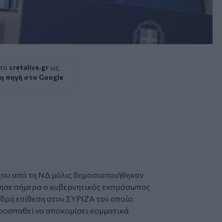
 το
cretalive.gr
ως
η πηγή στο Google
χου
από τη ΝΔ μόλις δημοσιοποιήθηκαν
ίλησε σήμερα ο κυβερνητικός εκπρόσωπος
δρή επίθεση στον
ΣΥΡΙΖΑ
τον οποίο
ροσπαθεί να αποκομίσει κομματικά