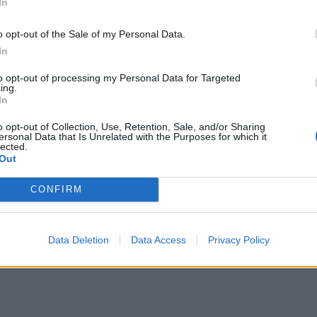
In
o opt-out of the Sale of my Personal Data.
In
to opt-out of processing my Personal Data for Targeted
ing.
In
o opt-out of Collection, Use, Retention, Sale, and/or Sharing
ersonal Data that Is Unrelated with the Purposes for which it
lected.
, να διαδίδει ψέματα και να αναζητά
Out
ινη τραγωδία»
CONFIRM
12χρονης – Τα πανάκριβα αξεσουάρ του
Οι δικαιούχοι
Data Deletion
Data Access
Privacy Policy