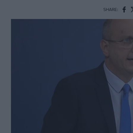
SHARE:
Face
T