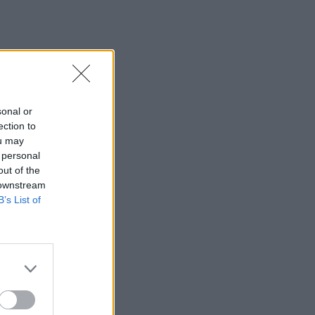
Κολομβία: Διασώθηκε ιπποποταμάκι
από την αποικία του Πάμπλο Εσκομπάρ
23:21
Κυψέλη: Τα δύο σενάρια που εξετάζουν
οι Αρχές για τη δολοφονία της
Σκωτσέζας
sonal or
ection to
23:15
ou may
Οι ΗΠΑ αναστέλλουν τις εισαγωγές από
 personal
τον μεγαλύτερο παραγωγό αβοκάντο
out of the
του Μεξικού
 downstream
B’s List of
23:09
Κατσαφάδος από τα Βίλια: «Κανένας
δεν μένει πίσω» - Σε εξέλιξη οι
διαδικασίες αποζημιώσεων για τους
πληγέντες
23:03
Ποια είναι τα δέντρα που μπορούν να