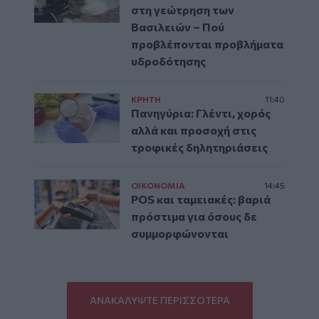
στη γεώτρηση των
Βασιλειών – Πού
προβλέπονται προβλήματα
υδροδότησης
ΚΡΗΤΗ
11:40
Πανηγύρια: Γλέντι, χορός
αλλά και προσοχή στις
τροφικές δηλητηριάσεις
ΟΙΚΟΝΟΜΙΑ
14:45
POS και ταμειακές: βαριά
πρόστιμα για όσους δε
συμμορφώνονται
ΑΝΑΚΑΛΥΨΤΕ ΠΕΡΙΣΣΟΤΕΡΑ