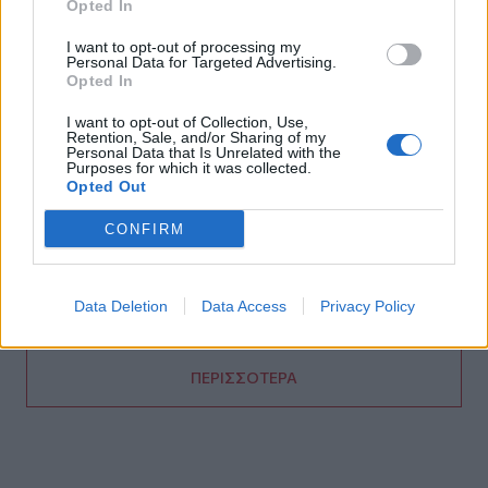
Opted In
13:38
Σκιάθος: Ανήλικος κατήγγειλε 17χρονο για βιασμό
I want to opt-out of processing my
Personal Data for Targeted Advertising.
13:25
Opted In
«Kinda chic»: Ποιο είναι το νέο τρεντ της Gen Z που έχει
κατακλύσει τα Social Media
I want to opt-out of Collection, Use,
Retention, Sale, and/or Sharing of my
Personal Data that Is Unrelated with the
Purposes for which it was collected.
13:17
Opted Out
Λουτράκι: Νεκρός δίπλα σε κάδο σκουπιδιών
εντοπίστηκε ηλικιωμένος
CONFIRM
13:08
«Χρυσές» διακοπές στην Ελλάδα: Το προφίλ των
Data Deletion
Data Access
Privacy Policy
τουριστών και οι βίλες των 168.000€ την εβδομάδα
ΠΕΡΙΣΣΟΤΕΡΑ