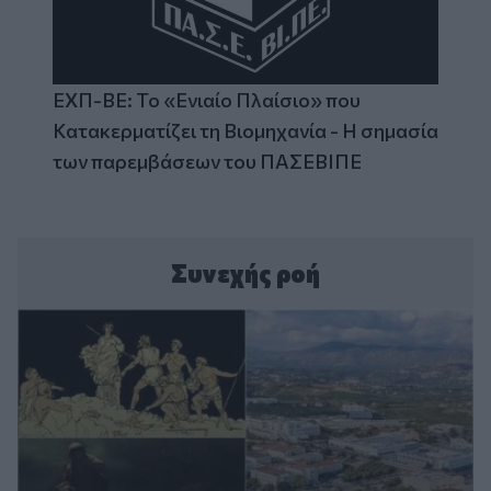
ΕΧΠ-ΒΕ: Το «Ενιαίο Πλαίσιο» που
Κατακερματίζει τη Βιομηχανία - Η σημασία
των παρεμβάσεων του ΠΑΣΕΒΙΠΕ
Συνεχής ροή