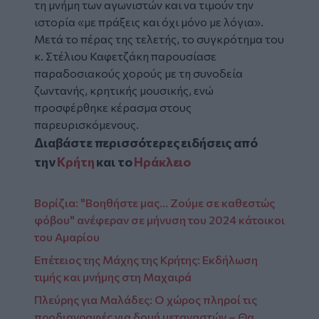
τη μνήμη των αγωνιστών και να τιμούν την
ιστορία «με πράξεις και όχι μόνο με λόγια».
Μετά το πέρας της τελετής, το συγκρότημα του
κ. Στέλιου Καφετζάκη παρουσίασε
παραδοσιακούς χορούς με τη συνοδεία
ζωντανής, κρητικής μουσικής, ενώ
προσφέρθηκε κέρασμα στους
παρευρισκόμενους.
Διαβάστε περισσότερες ειδήσεις από
την
Κρήτη
και το
Ηράκλειο
Βορίζια: "Βοηθήστε μας... Ζούμε σε καθεστώς
φόβου" ανέφεραν σε μήνυση του 2024 κάτοικοι
του Αμαρίου
Eπέτειος της Μάχης της Κρήτης: Εκδήλωση
τιμής και μνήμης στη Μαχαιρά
Πλεύρης για Μαλάδες: Ο χώρος πληροί τις
προδιαγραφές για δομή μεταναστών – Θα