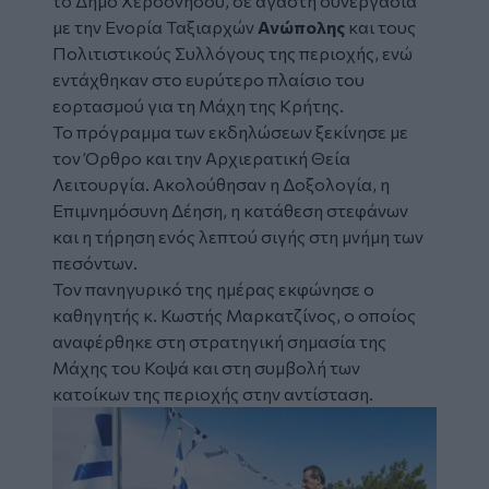
το
Δήμο Χερσονήσου,
σε αγαστή συνεργασία
με την Ενορία Ταξιαρχών
Ανώπολης
και τους
Πολιτιστικούς Συλλόγους της περιοχής, ενώ
εντάχθηκαν στο ευρύτερο πλαίσιο του
εορτασμού για τη
Μάχη της Κρήτης
.
Το πρόγραμμα των εκδηλώσεων ξεκίνησε με
τον Όρθρο και την Αρχιερατική Θεία
Λειτουργία. Ακολούθησαν η Δοξολογία, η
Επιμνημόσυνη Δέηση, η κατάθεση στεφάνων
και η τήρηση ενός λεπτού σιγής στη μνήμη των
πεσόντων.
Τον πανηγυρικό της ημέρας εκφώνησε ο
καθηγητής κ. Κωστής Μαρκατζίνος, ο οποίος
αναφέρθηκε στη στρατηγική σημασία της
Μάχης του Κοψά και στη συμβολή των
κατοίκων της περιοχής στην αντίσταση.
Image