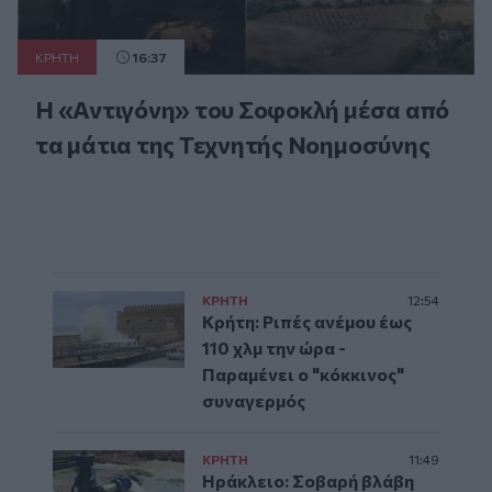
ΚΡΗΤΗ
16:37
Η «Αντιγόνη» του Σοφοκλή μέσα από
τα μάτια της Τεχνητής Νοημοσύνης
ΚΡΗΤΗ
12:54
Κρήτη: Ριπές ανέμου έως
110 χλμ την ώρα -
Παραμένει ο "κόκκινος"
συναγερμός
ΚΡΗΤΗ
11:49
Ηράκλειο: Σοβαρή βλάβη