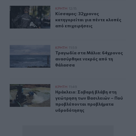
Κίσσαμος: 32χρονος κατηγορείται για πέντε κλοπές από
ΚΡΗΤΗ
12:15
Κίσσαμος: 32χρονος κατηγορείται γ
Κίσσαμος: 32χρονος
κατηγορείται για πέντε κλοπές
από επιχειρήσεις
Τραγωδία στα Μάλια: 64χρονος ανασύρθηκε νεκρός απ
ΚΡΗΤΗ
11:59
Τραγωδία στα Μάλια: 64χρονος αν
Τραγωδία στα Μάλια: 64χρονος
ανασύρθηκε νεκρός από τη
θάλασσα
Ηράκλειο: Σοβαρή βλάβη στη γεώτρηση των Βασιλειών
ΚΡΗΤΗ
11:49
Ηράκλειο: Σοβαρή βλάβη στη γεώτ
Ηράκλειο: Σοβαρή βλάβη στη
γεώτρηση των Βασιλειών – Πού
προβλέπονται προβλήματα
υδροδότησης