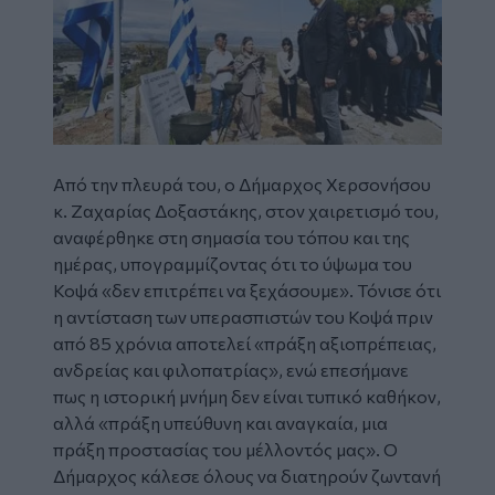
Από την πλευρά του, ο Δήμαρχος Χερσονήσου
κ. Ζαχαρίας Δοξαστάκης, στον χαιρετισμό του,
αναφέρθηκε στη σημασία του τόπου και της
ημέρας, υπογραμμίζοντας ότι το ύψωμα του
Κοψά «δεν επιτρέπει να ξεχάσουμε». Τόνισε ότι
η αντίσταση των υπερασπιστών του Κοψά πριν
από 85 χρόνια αποτελεί «πράξη αξιοπρέπειας,
ανδρείας και φιλοπατρίας», ενώ επεσήμανε
πως η ιστορική μνήμη δεν είναι τυπικό καθήκον,
αλλά «πράξη υπεύθυνη και αναγκαία, μια
πράξη προστασίας του μέλλοντός μας». Ο
Δήμαρχος κάλεσε όλους να διατηρούν ζωντανή