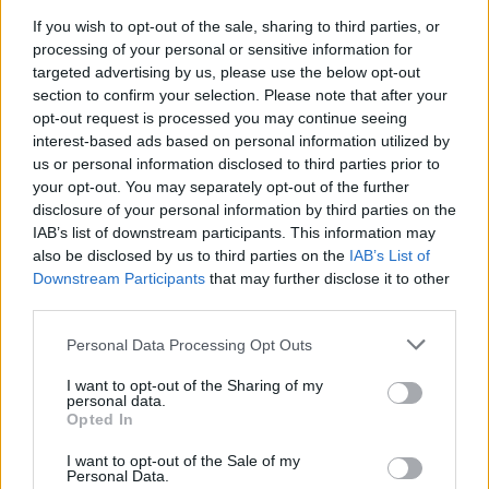
συμμορφώνονται
If you wish to opt-out of the sale, sharing to third parties, or
processing of your personal or sensitive information for
14:39
targeted advertising by us, please use the below opt-out
To Moonlight Serenade στο καφέ του Αρχαιολογικού
section to confirm your selection. Please note that after your
Μουσείου Χανίων
opt-out request is processed you may continue seeing
interest-based ads based on personal information utilized by
14:17
us or personal information disclosed to third parties prior to
Θ. Κοντογεώργης: Προεκλογική αλλά όχι παροχολογική η
your opt-out. You may separately opt-out of the further
ΔΕΘ
disclosure of your personal information by third parties on the
IAB’s list of downstream participants. This information may
14:01
also be disclosed by us to third parties on the
IAB’s List of
Άντριου: Μυστικό σχέδιο για βασιλική κηδεία όταν
Downstream Participants
that may further disclose it to other
πεθάνει, παρά την αποκαθήλωση
third parties.
13:53
Personal Data Processing Opt Outs
Σε ετοιμότητα η πυροσβεστική στη Λέσβο
I want to opt-out of the Sharing of my
personal data.
13:45
Opted In
Κρήτη: Και την Δευτέρα (10/08) πολύ υψηλός ο κίνδυνος
πυρκαγιάς
I want to opt-out of the Sale of my
Personal Data.