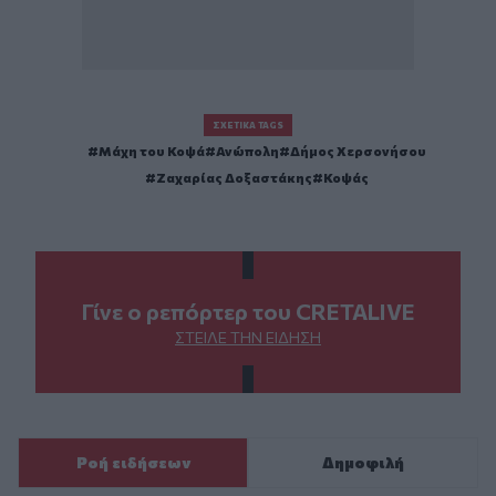
ΣΧΕΤΙΚΆ TAGS
Μάχη του Κοψά
Ανώπολη
Δήμος Χερσονήσου
Ζαχαρίας Δοξαστάκης
Κοψάς
Γίνε ο ρεπόρτερ του CRETALIVE
ΣΤΕΊΛΕ ΤΗΝ ΕΊΔΗΣΗ
Ροή ειδήσεων
Δημοφιλή