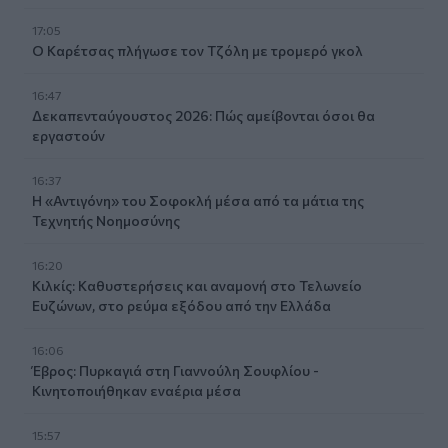
17:05
Ο Καρέτσας πλήγωσε τον Τζόλη με τρομερό γκολ
16:47
Δεκαπενταύγουστος 2026: Πώς αμείβονται όσοι θα
εργαστούν
16:37
Η «Αντιγόνη» του Σοφοκλή μέσα από τα μάτια της
Τεχνητής Νοημοσύνης
16:20
Κιλκίς: Καθυστερήσεις και αναμονή στο Τελωνείο
Ευζώνων, στο ρεύμα εξόδου από την Ελλάδα
16:06
Έβρος: Πυρκαγιά στη Γιαννούλη Σουφλίου -
Κινητοποιήθηκαν εναέρια μέσα
15:57