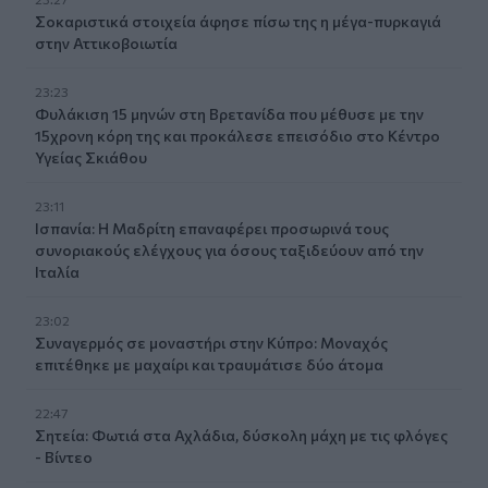
Σοκαριστικά στοιχεία άφησε πίσω της η μέγα-πυρκαγιά
στην Αττικοβοιωτία
23:23
Φυλάκιση 15 μηνών στη Βρετανίδα που μέθυσε με την
15χρονη κόρη της και προκάλεσε επεισόδιο στο Κέντρο
Υγείας Σκιάθου
23:11
Ισπανία: Η Μαδρίτη επαναφέρει προσωρινά τους
συνοριακούς ελέγχους για όσους ταξιδεύουν από την
Ιταλία
23:02
Συναγερμός σε μοναστήρι στην Κύπρο: Μοναχός
επιτέθηκε με μαχαίρι και τραυμάτισε δύο άτομα
22:47
Σητεία: Φωτιά στα Αχλάδια, δύσκολη μάχη με τις φλόγες
- Βίντεο