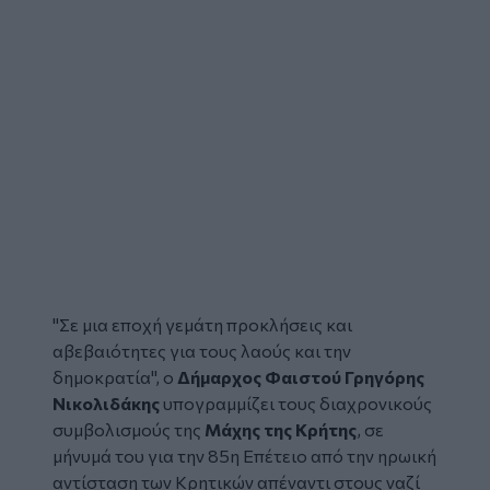
"Σε μια εποχή γεμάτη προκλήσεις και
αβεβαιότητες για τους λαούς και την
δημοκρατία",
ο
Δήμαρχος Φαιστού
Γρηγόρης
Νικολιδάκης
υπογραμμίζει τους διαχρονικούς
συμβολισμούς της
Μάχης της Κρήτης
, σε
μήνυμά του για την 85η Επέτειο από την ηρωική
αντίσταση των Κρητικών απέναντι στους ναζί