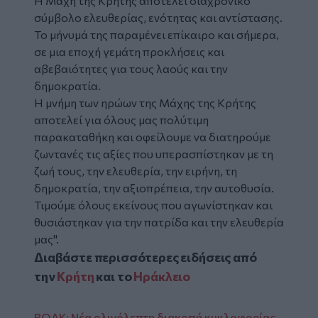
Η Μάχη της Κρήτης αποτελεί διαχρονικό
σύμβολο ελευθερίας, ενότητας και αντίστασης.
Το μήνυμά της παραμένει επίκαιρο και σήμερα,
σε μια εποχή γεμάτη προκλήσεις και
αβεβαιότητες για τους λαούς και την
δημοκρατία.
Η μνήμη των ηρώων της Μάχης της Κρήτης
αποτελεί για όλους μας πολύτιμη
παρακαταθήκη και οφείλουμε να διατηρούμε
ζωντανές τις αξίες που υπερασπίστηκαν με τη
ζωή τους, την ελευθερία, την ειρήνη, τη
δημοκρατία, την αξιοπρέπεια, την αυτοθυσία.
Τιμούμε όλους εκείνους που αγωνίστηκαν και
θυσιάστηκαν για την πατρίδα και την ελευθερία
μας".
Διαβάστε περισσότερες ειδήσεις από
την
Κρήτη
και το
Ηράκλειο
ΒΟΑΚ: Νέα ολιγόλεπτη διακοπή κυκλοφορίας