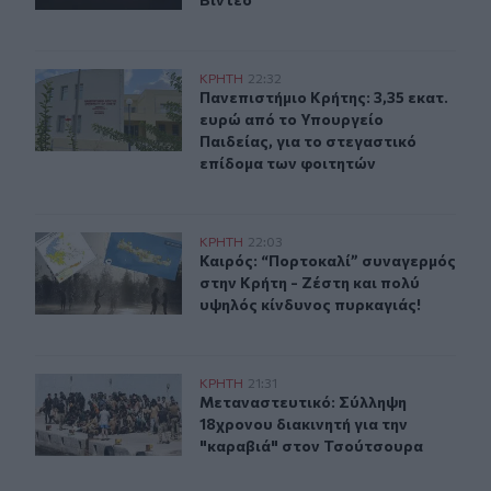
Πανεπιστήμιο Κρήτης: 3,35 εκατ. ευρώ από το Υπουργεί
ΚΡΗΤΗ
22:32
Πανεπιστήμιο Κρήτης: 3,35 εκατ. ε
Πανεπιστήμιο Κρήτης: 3,35 εκατ.
ευρώ από το Υπουργείο
Παιδείας, για το στεγαστικό
επίδομα των φοιτητών
Καιρός: “Πορτοκαλί” συναγερμός στην Κρήτη - Ζέστη κ
ΚΡΗΤΗ
22:03
Καιρός: “Πορτοκαλί” συναγερμός στ
Καιρός: “Πορτοκαλί” συναγερμός
στην Κρήτη - Ζέστη και πολύ
υψηλός κίνδυνος πυρκαγιάς!
Μεταναστευτικό: Σύλληψη 18χρονου διακινητή για την
ΚΡΗΤΗ
21:31
Μεταναστευτικό: Σύλληψη 18χρονου
Μεταναστευτικό: Σύλληψη
18χρονου διακινητή για την
"καραβιά" στον Τσούτσουρα