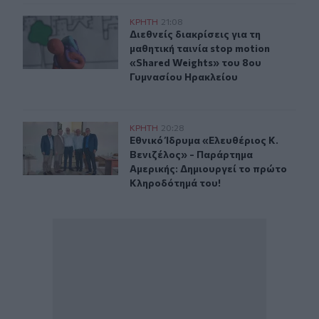
Διεθνείς διακρίσεις για τη μαθητική ταινία stop motio
ΚΡΗΤΗ
21:08
Διεθνείς διακρίσεις για τη μαθητικ
Διεθνείς διακρίσεις για τη
μαθητική ταινία stop motion
«Shared Weights» του 8ου
Γυμνασίου Ηρακλείου
Εθνικό Ίδρυμα «Ελευθέριος Κ. Βενιζέλος» - Παράρτημα
ΚΡΗΤΗ
20:28
Εθνικό Ίδρυμα «Ελευθέριος Κ. Βεν
Εθνικό Ίδρυμα «Ελευθέριος Κ.
Βενιζέλος» - Παράρτημα
Αμερικής: Δημιουργεί το πρώτο
Κληροδότημά του!