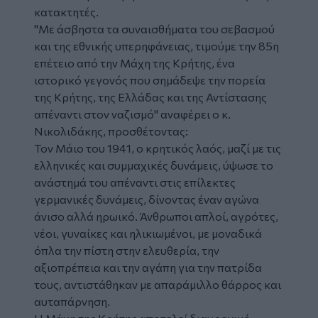
κατακτητές.
"Με άσβηστα τα συναισθήματα του σεβασμού
και της εθνικής υπερηφάνειας, τιμούμε την 85η
επέτειο από την Μάχη της Κρήτης, ένα
ιστορικό γεγονός που σημάδεψε την πορεία
της Κρήτης, της Ελλάδας και της Αντίστασης
απέναντι στον ναζισμό" αναφέρει ο κ.
Νικολιδάκης, προσθέτοντας:
Τον Μάιο του 1941, ο κρητικός λαός, μαζί με τις
ελληνικές και συμμαχικές δυνάμεις, ύψωσε το
ανάστημά του απέναντι στις επίλεκτες
γερμανικές δυνάμεις, δίνοντας έναν αγώνα
άνισο αλλά ηρωικό. Άνθρωποι απλοί, αγρότες,
νέοι, γυναίκες και ηλικιωμένοι, με μοναδικά
όπλα την πίστη στην ελευθερία, την
αξιοπρέπεια και την αγάπη για την πατρίδα
τους, αντιστάθηκαν με απαράμιλλο θάρρος και
αυταπάρνηση.