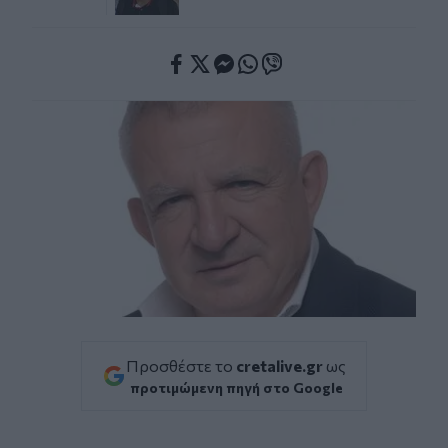
Facebook
Twitter
Messenger
Whatsapp
Viber
Προσθέστε το
cretalive.gr
ως
προτιμώμενη πηγή στο Google