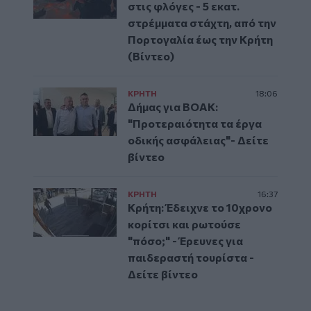
στις φλόγες - 5 εκατ.
στρέμματα στάχτη, από την
Πορτογαλία έως την Κρήτη
(Βίντεο)
ΚΡΗΤΗ
18:06
Δήμας για ΒΟΑΚ:
"Προτεραιότητα τα έργα
οδικής ασφάλειας"- Δείτε
βίντεο
ΚΡΗΤΗ
16:37
Κρήτη: Έδειχνε το 10χρονο
κορίτσι και ρωτούσε
"πόσο;" - Έρευνες για
παιδεραστή τουρίστα -
Δείτε βίντεο