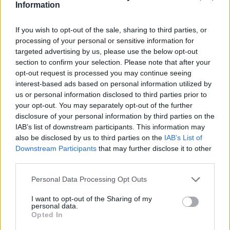
Information
21:57
Ηράκλειο: "Σε άθλια κατάσταση το μνημείο πεσόντων
If you wish to opt-out of the sale, sharing to third parties, or
Εφέδρων Αξιωματικών στον Καράβολα"
processing of your personal or sensitive information for
targeted advertising by us, please use the below opt-out
21:39
section to confirm your selection. Please note that after your
Λαμία: Απατεώνες άρπαξαν μεγάλο χρηματικό ποσό από
opt-out request is processed you may continue seeing
ηλικιωμένη
interest-based ads based on personal information utilized by
us or personal information disclosed to third parties prior to
21:33
your opt-out. You may separately opt-out of the further
Μεσογειακή φώκια έκανε στάση για ξεκούραση στην
disclosure of your personal information by third parties on the
παραλία της Αγίας Βάσως στο Τρίκερι
IAB’s list of downstream participants. This information may
also be disclosed by us to third parties on the
IAB’s List of
Downstream Participants
that may further disclose it to other
21:31
Μεταναστευτικό: Σύλληψη 18χρονου διακινητή για την
third parties.
"καραβιά" στον Τσούτσουρα
Personal Data Processing Opt Outs
21:11
I want to opt-out of the Sharing of my
Δημοπρατείται η μπάλα των ιστορικών γκολ του
personal data.
Μαραντόνα επί της Αγγλίας στο Μουντιάλ 1986
Opted In