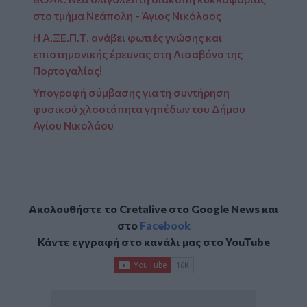
στο τμήμα Νεάπολη - Άγιος Νικόλαος
Η Α.ΞΕ.Π.Τ. ανάβει φωτιές γνώσης και
επιστημονικής έρευνας στη Λισαβόνα της
Πορτογαλίας!
Υπογραφή σύμβασης για τη συντήρηση
φυσικού χλοοτάπητα γηπέδων του Δήμου
Αγίου Νικολάου
Ακολουθήστε το Cretalive στο
Google News
και
στο
Facebook
Κάντε εγγραφή στο κανάλι μας στο
YouTube