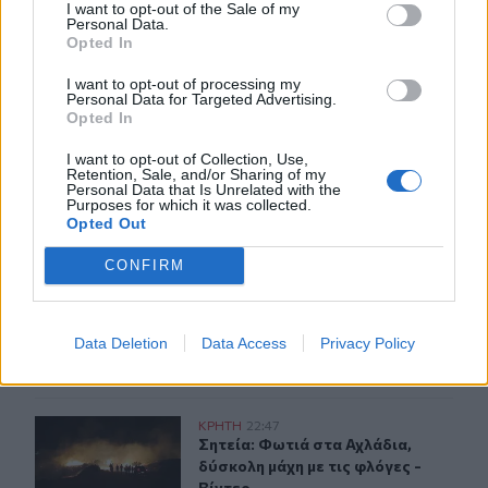
I want to opt-out of the Sale of my
21:08
Personal Data.
Διεθνείς διακρίσεις για τη μαθητική ταινία stop motion
Opted In
«Shared Weights» του 8ου Γυμνασίου Ηρακλείου
I want to opt-out of processing my
Personal Data for Targeted Advertising.
20:57
Opted In
ΥΠΑΑΤ – ΑΑΔΕ: Υπεγράφη κοινή απόφαση για
επενδύσεις 263,5 εκατ. ευρώ
I want to opt-out of Collection, Use,
Retention, Sale, and/or Sharing of my
Personal Data that Is Unrelated with the
Purposes for which it was collected.
ΠΕΡΙΣΣΟΤΕΡΑ
Opted Out
CONFIRM
Data Deletion
Data Access
Privacy Policy
ΣΧΕΤΙΚA AΡΘΡΑ
Σητεία: Φωτιά στα Αχλάδια, δύσκολη μάχη με τις φλόγες
ΚΡΗΤΗ
22:47
Σητεία: Φωτιά στα Αχλάδια, δύσκολη
Σητεία: Φωτιά στα Αχλάδια,
δύσκολη μάχη με τις φλόγες -
Βίντεο