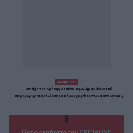
ΣΧΕΤΙΚΆ TAGS
Μάχη της Κρήτης
Επέτειος
Δήμος Φαιστού
Γρηγόρης Νικολιδάκης
Δήμαρχος Φαιστού
Αντίσταση
Γίνε ο ρεπόρτερ του CRETALIVE