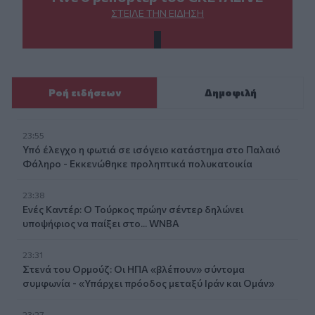
ΣΤΕΊΛΕ ΤΗΝ ΕΊΔΗΣΗ
Ροή ειδήσεων
Δημοφιλή
23:55
Υπό έλεγχο η φωτιά σε ισόγειο κατάστημα στο Παλαιό
Φάληρο - Εκκενώθηκε προληπτικά πολυκατοικία
23:38
Ενές Καντέρ: Ο Τούρκος πρώην σέντερ δηλώνει
υποψήφιος να παίξει στο... WNBA
23:31
Στενά του Ορμούζ: Οι ΗΠΑ «βλέπουν» σύντομα
συμφωνία - «Υπάρχει πρόοδος μεταξύ Ιράν και Ομάν»
23:27