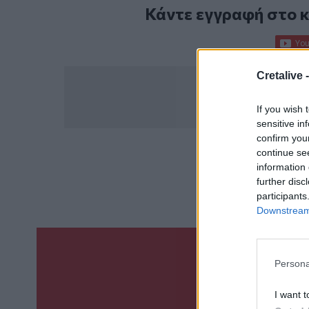
Κάντε εγγραφή στο 
Cretalive 
If you wish 
sensitive in
confirm you
continue se
ΣΧΕΤ
information 
further disc
Δυστύχημα
Τρα
participants
Downstream 
Γίνε ο ρεπόρτ
Persona
ΣΤΕΊΛΕ 
I want t