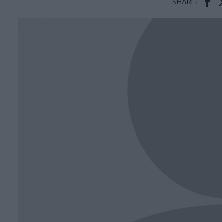
SHARE:
Face
T