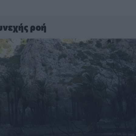
υνεχής ροή