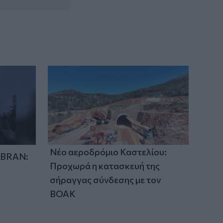
15:36
Με λαμπρότητα η γιορτή της
Μεταμορφώσεως του Σωτήρος στο
Αρκαλοχώρι - Φωτογραφίες
15:31
Αναθεώρηση ορίων δαπανών για ΣΑΕΚ
και Σχολεία Δεύτερης Ευκαιρίας
Νέο αεροδρόμιο Καστελίου:
IBRAN:
Προχωρά η κατασκευή της
σήραγγας σύνδεσης με τον
ΒΟΑΚ