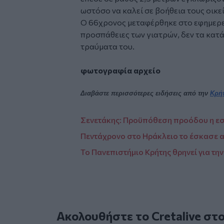
ωστόσο να καλεί σε βοήθεια τους οικεί
Ο 66χρονος μεταφέρθηκε στο εφημερε
προσπάθειες των γιατρών, δεν τα κατ
τραύματα του.
φωτογραφία αρχείο
Διαβάστε περισσότερες ειδήσεις από την
Κρή
Σενετάκης: Προϋπόθεση προόδου η ε
Πεντάχρονο στο Ηράκλειο το έσκασε απ
Το Πανεπιστήμιο Κρήτης θρηνεί για τη
Ακολουθήστε το Cretalive στ