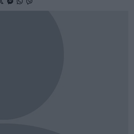
book
witter
Messenger
Whatsapp
Viber