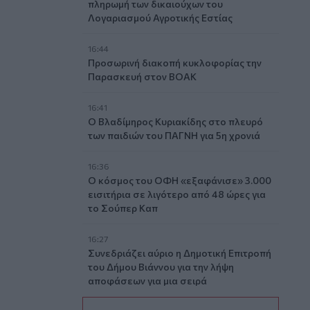
πληρωμή των δικαιούχων του
Λογαριασμού Αγροτικής Εστίας
16:44
Προσωρινή διακοπή κυκλοφορίας την
Παρασκευή στον ΒΟΑΚ
16:41
Ο Βλαδίμηρος Κυριακίδης στο πλευρό
των παιδιών του ΠΑΓΝΗ για 5η χρονιά
16:36
Ο κόσμος του ΟΦΗ «εξαφάνισε» 3.000
εισιτήρια σε λιγότερο από 48 ώρες για
το Σούπερ Καπ
16:27
Συνεδριάζει αύριο η Δημοτική Επιτροπή
του Δήμου Βιάννου για την λήψη
αποφάσεων για μια σειρά
παρεμβάσεων