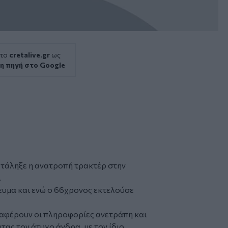
 το
cretalive.gr
ως
η πηγή στο Google
ατάληξε η ανατροπή
τρακτέρ
στην
.
ευμα και ενώ ο 66χρονος εκτελούσε
αφέρουν οι πληροφορίες ανετράπη και
τας τον άτυχο άνδρα, με τον ίδιο