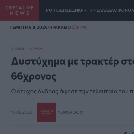
ΡΟΗ ΕΙΔΗΣΕΩΝ
ΚΡΗΤΗ
ΕΛΛΑΔΑ
ΟΙΚΟΝΟΜ
Homepage
ΠΕΜΠΤΗ 6.8.2026
/
ΗΡΑΚΛΕΙΟ
31 °C
ΑΡΧΙΚΗ
/
ΚΡΉΤΗ
Δυστύχημα με τρακτέρ στ
66χρονος
Ο άτυχος άνδρας άφησε την τελευταία του 
17.05.2023
NEWSROOM