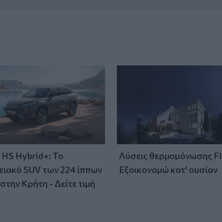
HS Hybrid+: Το
Λύσεις θερμομόνωσης F
ειακό SUV των 224 ίππων
Εξοικονομώ κατ' ουσίαν
στην Κρήτη - Δείτε τιμή