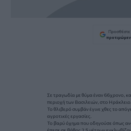
Προσθέστε
προτιμώμεν
Σε τραγωδία με θύμα έναν 66χρονο, κ
περιοχή των Βασιλειών, στο
Ηράκλειο
Το θλιβερό συμβάν έγινε χθες το απόγ
αγροτικές εργασίες.
Το βαρύ όχημα που οδηγούσε όπως αν
έπεσε σε βάθος 2,5 μέτρων εγκλωβίζον