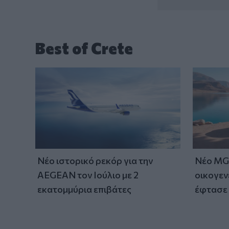
Best of Crete
Νέο ιστορικό ρεκόρ για την
Νέο MG 
AEGEAN τον Ιούλιο με 2
οικογεν
εκατομμύρια επιβάτες
έφτασε 