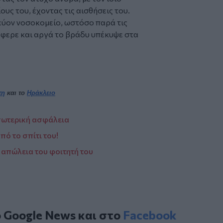
ους του, έχοντας τις αισθήσεις του.
ύον νοσοκομείο, ωστόσο παρά τις
άφερε και αργά το βράδυ υπέκυψε στα
τη
και το
Ηράκλειο
σωτερική ασφάλεια
ό το σπίτι του!
ν απώλεια του φοιτητή του
ο
Google News
και στο
Facebook