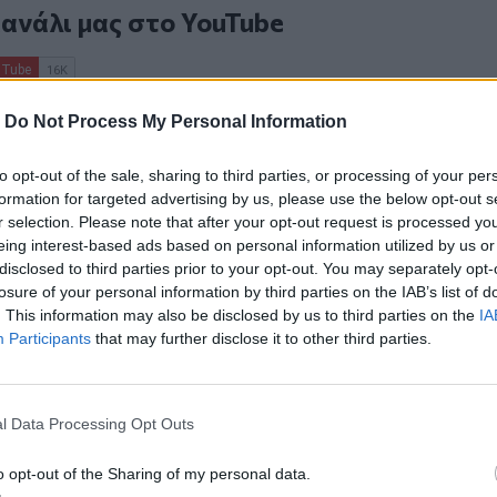
κανάλι μας στο
YouTube
-
Do Not Process My Personal Information
to opt-out of the sale, sharing to third parties, or processing of your per
formation for targeted advertising by us, please use the below opt-out s
r selection. Please note that after your opt-out request is processed y
eing interest-based ads based on personal information utilized by us or
ΙΚΆ TAGS
disclosed to third parties prior to your opt-out. You may separately opt-
losure of your personal information by third parties on the IAB’s list of
κτέρ
Ηράκλειο
Νεκρός
. This information may also be disclosed by us to third parties on the
IA
Participants
that may further disclose it to other third parties.
ερ του CRETALIVE
l Data Processing Opt Outs
ΤΗΝ ΕΊΔΗΣΗ
o opt-out of the Sharing of my personal data.