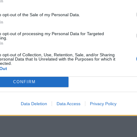
In
o opt-out of the Sale of my Personal Data.
In
to opt-out of processing my Personal Data for Targeted
τον ΒΟΑΚ
Ο Βλαδίμηρος Κυριακίδης στο πλευρό των παιδιών του
ΚΡΗΤΗ
16:41
ing.
ς την Παρασκευή στον ΒΟΑΚ
Ο Βλαδίμηρος Κυριακίδης στο πλευ
Ο Βλαδίμηρος Κυριακίδης στο
In
πλευρό των παιδιών του ΠΑΓΝΗ
για 5η χρονιά
o opt-out of Collection, Use, Retention, Sale, and/or Sharing
ersonal Data that Is Unrelated with the Purposes for which it
lected.
Out
ρή - Είχε μεταφερθεί στο Α.Τ πριν την εξαφάνιση της
Χανιά: Δίκτυο 62 κοινόχρηστων κρηνών προσφέρει δωρ
ΚΡΗΤΗ
15:52
ονη που βρέθηκε νεκρή - Είχε μεταφερθεί στο Α.Τ πριν την ε
Χανιά: Δίκτυο 62 κοινόχρηστων κρ
Χανιά: Δίκτυο 62 κοινόχρηστων
CONFIRM
κρηνών προσφέρει δωρεάν
πόσιμο νερό σε δημόσιους
χώρους
Data Deletion
Data Access
Privacy Policy