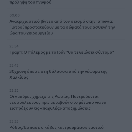
πρόληψη του πνιγμού
00:00
Ανατριχιαστικό βίντεο από τον σεισμό στην Ιαπωνία:
Γιατροί προστατεύουν με τα σώματά τους ασθενή την
ώρα του χειρουργείου
23:54
Τραμπ: Ο πόλεμος με το Ιράν "θα τελειώσει σύντομα"
23:43
30χρονη έπεσε στη θάλασσα από την γέφυρα της
Χαλκίδας
23:32
Οι «μαύρες χήρες» της Ρωσίας: Παντρεύονται
νεοσύλλεκτους πριν μεταβούν στο μέτωπο για να
εισπράξουν τις «παχυλές» αποζημιώσεις
23:25
Ρόδος: Έσπασε ο κάβος και τραυμάτισε ναυτικό