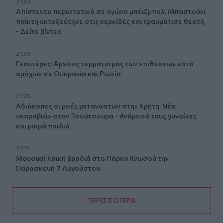
21:43
Απίστευτο περιστατικό σε αγώνα μπέιζμπολ: Μπαστούνι
παίκτη εκτοξεύτηκε στις κερκίδες και τραυμάτισε θεατή
- Δείτε βίντεο
21:30
Γκουτέρες: Άμεσος τερματισμός των επιθέσεων κατά
αμάχων σε Ουκρανία και Ρωσία
21:26
Αδιάκοπες οι ροές μεταναστών στην Κρήτη: Νέα
«καραβιά» στον Τσούτσουρα - Ανάμεσά τους γυναίκες
και μικρά παιδιά
21:15
Μουσική λαϊκή βραδιά στο Πάρκο Κνωσού την
Παρασκευή 7 Αυγούστου
ΠΕΡΙΣΣΟΤΕΡΑ