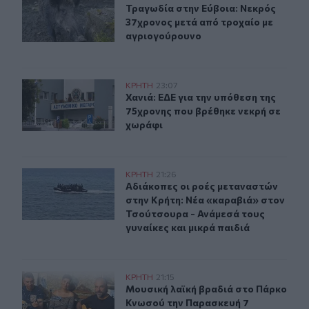
Τραγωδία στην Εύβοια: Νεκρός 37χ
Τραγωδία στην Εύβοια: Νεκρός
37χρονος μετά από τροχαίο με
αγριογούρουνο
Χανιά: ΕΔΕ για την υπόθεση της 75χρονης που βρέθηκε 
ΚΡΗΤΗ
23:07
Χανιά: ΕΔΕ για την υπόθεση της 75
Χανιά: ΕΔΕ για την υπόθεση της
75χρονης που βρέθηκε νεκρή σε
χωράφι
Αδιάκοπες οι ροές μεταναστών στην Κρήτη: Νέα «καραβ
ΚΡΗΤΗ
21:26
Αδιάκοπες οι ροές μεταναστών στην
Αδιάκοπες οι ροές μεταναστών
στην Κρήτη: Νέα «καραβιά» στον
Τσούτσουρα - Ανάμεσά τους
γυναίκες και μικρά παιδιά
Μουσική λαϊκή βραδιά στο Πάρκο Κνωσού την Παρασκ
ΚΡΗΤΗ
21:15
Μουσική λαϊκή βραδιά στο Πάρκο 
Μουσική λαϊκή βραδιά στο Πάρκο
Κνωσού την Παρασκευή 7