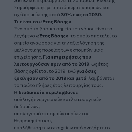
ΑΕΠΟ
και περιλαμβάνει την υποβολή Έκθεσης
Συμμόρφωσης με αποτύπωμα εκπομπών και
σχέδιο μείωσης κατά
30% έως το 2030.
Τι είναι το «Έτος Βάσης»
Ένα από τα βασικά σημεία του νόμου είναι το
λεγόμενο
«Έτος Βάσης»
, το οποίο αποτελεί το
σημείο αναφοράς για την αξιολόγηση της
μελλοντικής πορείας των εκπομπών μιας
επιχείρησης.
Για επιχειρήσεις που
λειτουργούσαν πριν από το 2019
, ως έτος
βάσης ορίζεται το 2019, ενώ
για όσες
ξεκίνησαν από το 2019 και μετά
, λαμβάνεται
το πρώτο πλήρες έτος λειτουργίας τους.
Η διαδικασία περιλαμβάνει:
συλλογή ενεργειακών και λειτουργικών
δεδομένων,
υπολογισμό εκπομπών αερίων του
θερμοκηπίου και,
επαλήθευση των στοιχείων από ανεξάρτητο