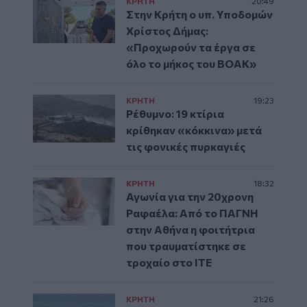
ΚΡΗΤΗ
20:49
Στην Κρήτη ο υπ. Υποδομών
Χρίστος Δήμας:
«Προχωρούν τα έργα σε
όλο το μήκος του ΒΟΑΚ»
ΚΡΗΤΗ
19:23
Ρέθυμνο: 19 κτίρια
κρίθηκαν «κόκκινα» μετά
τις φονικές πυρκαγιές
ΚΡΗΤΗ
18:32
Αγωνία για την 20χρονη
Ραφαέλα: Από το ΠΑΓΝΗ
στην Αθήνα η φοιτήτρια
που τραυματίστηκε σε
τροχαίο στο ΙΤΕ
ΚΡΗΤΗ
21:26