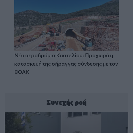
Νέο αεροδρόμιο Καστελίου: Προχωρά η
κατασκευή της σήραγγας σύνδεσης με τον
ΒΟΑΚ
Συνεχής ροή