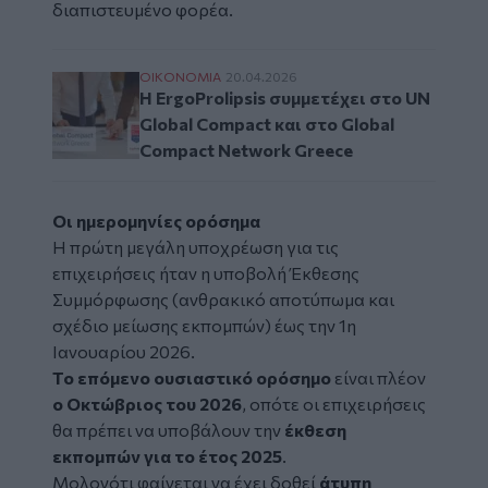
διαπιστευμένο φορέα.
Η ErgoProlipsis συμμετέχει στο UN Global
ΟΙΚΟΝΟΜΙΑ
20.04.2026
Η ErgoProlipsis συμμετέχει στο UN
Global Compact και στο Global
Compact Network Greece
Οι ημερομηνίες ορόσημα
Η πρώτη μεγάλη υποχρέωση για τις
επιχειρήσεις ήταν η υποβολή Έκθεσης
Συμμόρφωσης (ανθρακικό αποτύπωμα και
σχέδιο μείωσης εκπομπών) έως την 1η
Ιανουαρίου 2026.
Το επόμενο ουσιαστικό ορόσημο
είναι πλέον
ο Οκτώβριος του 2026
, οπότε οι επιχειρήσεις
θα πρέπει να υποβάλουν την
έκθεση
εκπομπών για το έτος 2025
.
Μολονότι φαίνεται να έχει δοθεί
άτυπη