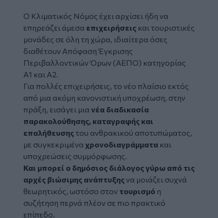
Ο Κλιματικός Νόμος έχει αρχίσει ήδη να
επηρεάζει άμεσα
επιχειρήσεις
και τουριστικές
μονάδες σε όλη τη χώρα, ιδιαίτερα όσες
διαθέτουν Απόφαση Έγκρισης
Περιβαλλοντικών Όρων (ΑΕΠΟ) κατηγορίας
Α1 και Α2.
Για πολλές επιχειρήσεις, το νέο πλαίσιο εκτός
από μια ακόμη κανονιστική υποχρέωση, στην
πράξη, εισάγει μια
νέα διαδικασία
παρακολούθησης, καταγραφής και
επαλήθευσης
του ανθρακικού αποτυπώματος,
με συγκεκριμένα
χρονοδιαγράμματα
και
υποχρεώσεις συμμόρφωσης.
Και μπορεί ο δημόσιος διάλογος γύρω από τις
αρχές βιώσιμης ανάπτυξης
να μοιάζει συχνά
θεωρητικός, ωστόσο στον
τουρισμό
η
συζήτηση περνά πλέον σε πιο πρακτικό
επίπεδο.