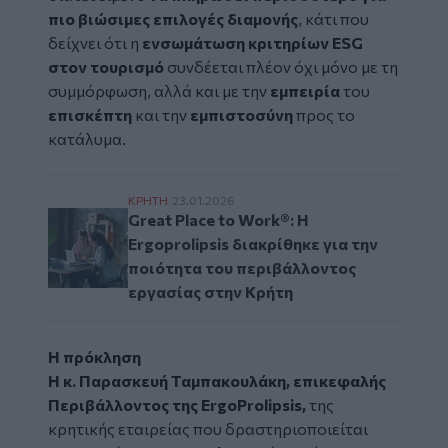
πιο βιώσιμες επιλογές διαμονής
, κάτι που
δείχνει ότι η
ενσωμάτωση κριτηρίων ESG
στον τουρισμό
συνδέεται πλέον όχι μόνο με τη
συμμόρφωση, αλλά και με την
εμπειρία
του
επισκέπτη
και την
εμπιστοσύνη
προς το
κατάλυμα.
Great Place to Work®: Η Ergoprolipsis δια
ΚΡΗΤΗ
23.01.2026
Great Place to Work®: Η
Ergoprolipsis διακρίθηκε για την
ποιότητα του περιβάλλοντος
εργασίας στην Κρήτη
Η πρόκληση
Η κ. Παρασκευή Ταμπακουλάκη, επικεφαλής
Περιβάλλοντος της
ErgoProlipsis
,
της
κρητικής εταιρείας που δραστηριοποιείται