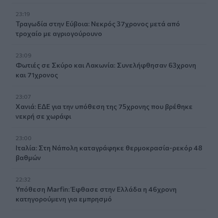
23:19
Τραγωδία στην Εύβοια: Νεκρός 37χρονος μετά από
τροχαίο με αγριογούρουνο
23:09
Φωτιές σε Σκύρο και Λακωνία: Συνελήφθησαν 63χρονη
και 71χρονος
23:07
Χανιά: ΕΔΕ για την υπόθεση της 75χρονης που βρέθηκε
νεκρή σε χωράφι
23:00
Ιταλία: Στη Νάπολη καταγράφηκε θερμοκρασία-ρεκόρ 48
βαθμών
22:32
Υπόθεση Marfin: Έφθασε στην Ελλάδα η 46χρονη
κατηγορούμενη για εμπρησμό