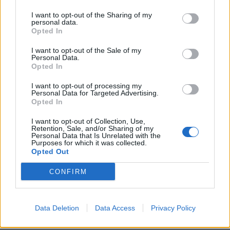
I want to opt-out of the Sharing of my
personal data.
ΣΧΕΤΙΚΆ TAGS
Opted In
Ergoprolipsis
Επιχειρήσεις
Ηράκλειο
Περιβάλλον
ESG
Κλιματικός νόμος
Ξενοδοχεία
Τουρισμός
I want to opt-out of the Sale of my
Personal Data.
Opted In
I want to opt-out of processing my
Personal Data for Targeted Advertising.
Opted In
Γίνε ο ρεπόρτερ του CRETALIVE
I want to opt-out of Collection, Use,
ΣΤΕΊΛΕ ΤΗΝ ΕΊΔΗΣΗ
Retention, Sale, and/or Sharing of my
Personal Data that Is Unrelated with the
Purposes for which it was collected.
Opted Out
CONFIRM
Ροή ειδήσεων
Δημοφιλή
Data Deletion
Data Access
Privacy Policy
00:31
Παιδιά στην πισίνα: 6 απαράβατοι κανόνες για την