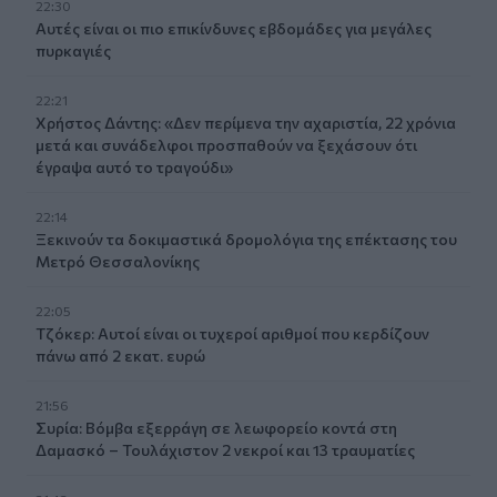
22:30
Αυτές είναι οι πιο επικίνδυνες εβδομάδες για μεγάλες
πυρκαγιές
22:21
Χρήστος Δάντης: «Δεν περίμενα την αχαριστία, 22 χρόνια
μετά και συνάδελφοι προσπαθούν να ξεχάσουν ότι
έγραψα αυτό το τραγούδι»
22:14
Ξεκινούν τα δοκιμαστικά δρομολόγια της επέκτασης του
Μετρό Θεσσαλονίκης
22:05
Τζόκερ: Αυτοί είναι οι τυχεροί αριθμοί που κερδίζουν
πάνω από 2 εκατ. ευρώ
21:56
Συρία: Βόμβα εξερράγη σε λεωφορείο κοντά στη
Δαμασκό – Τουλάχιστον 2 νεκροί και 13 τραυματίες