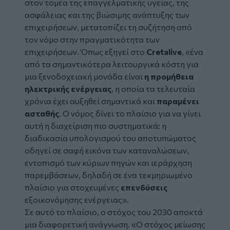
στον τομέα της επαγγελματικής υγείας, της
ασφάλειας και της βιώσιμης ανάπτυξης των
επιχειρήσεων, μετατοπίζει τη συζήτηση από
τον νόμο στην πραγματικότητα των
επιχειρήσεων. Όπως εξηγεί στο
Cretalive
, «ένα
από τα σημαντικότερα λειτουργικά κόστη για
μια ξενοδοχειακή μονάδα είναι
η προμήθεια
ηλεκτρικής ενέργειας
, η οποία τα τελευταία
χρόνια έχει αυξηθεί σημαντικά και
παραμένει
ασταθής
. Ο νόμος δίνει το πλαίσιο για να γίνει
αυτή η διαχείριση πιο συστηματικά: η
διαδικασία υπολογισμού του αποτυπώματος
οδηγεί σε σαφή εικόνα των καταναλώσεων,
εντοπισμό των κύριων πηγών και ιεράρχηση
παρεμβάσεων, δηλαδή σε ένα τεκμηριωμένο
πλαίσιο για στοχευμένες
επενδύσεις
εξοικονόμησης ενέργειας».
Σε αυτό το πλαίσιο, ο στόχος του 2030 αποκτά
μια διαφορετική ανάγνωση. «Ο στόχος μείωσης