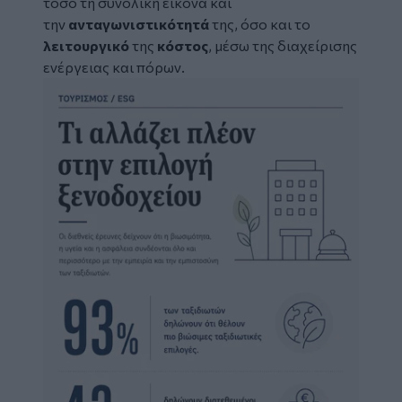
τόσο τη συνολική εικόνα και
την
ανταγωνιστικότητά
της, όσο και το
λειτουργικό
της
κόστος
, μέσω της διαχείρισης
ενέργειας και πόρων.
Image