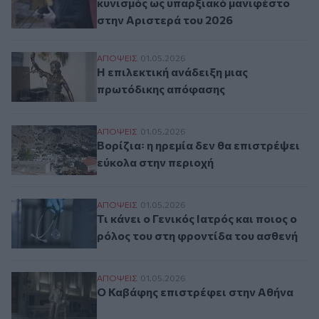
κυνισμός ως υπαρξιακό μανιφέστο
στην Αριστερά του 2026
Η επιλεκτική ανάδειξη μιας πρωτόδικης 
ΑΠΟΨΕΙΣ
01.05.2026
Η επιλεκτική ανάδειξη μιας
πρωτόδικης απόφασης
Βορίζια꞉ η ηρεμία δεν θα επιστρέψει εύκο
ΑΠΟΨΕΙΣ
01.05.2026
Βορίζια꞉ η ηρεμία δεν θα επιστρέψει
εύκολα στην περιοχή
Τι κάνει ο Γενικός Ιατρός και ποιος ο ρόλ
ΑΠΟΨΕΙΣ
01.05.2026
Τι κάνει ο Γενικός Ιατρός και ποιος ο
ρόλος του στη φροντίδα του ασθενή
Ο Καβάφης επιστρέφει στην Αθήνα
ΑΠΟΨΕΙΣ
01.05.2026
Ο Καβάφης επιστρέφει στην Αθήνα