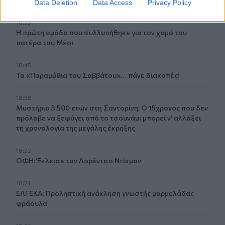
Data Deletion
Data Access
Privacy Policy
18:55
Η πρώτη ομάδα που συλλυπήθηκε για τον χαμό του
πατέρα του Μέσι
18:45
Τα «Παραμύθια του Σαββάτου»… πάνε διακοπές!
18:38
Μυστήριο 3.500 ετών στη Σαντορίνη: Ο 15χρονος που δεν
πρόλαβε να ξεφύγει από το τσουνάμι μπορεί ν' αλλάξει
τη χρονολογία της μεγάλης έκρηξης
18:22
ΟΦΗ: Έκλεισε τον Λορέντσο Ντίκμαν
18:21
ΕΛΓΕΚΑ: Προληπτική ανάκληση γνωστής μαρμελάδας
φράουλα