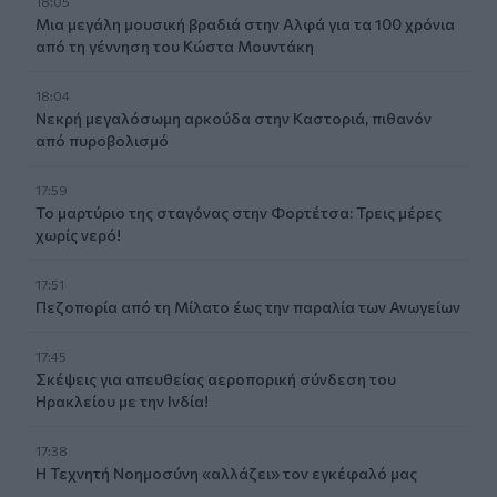
18:05
Μια μεγάλη μουσική βραδιά στην Αλφά για τα 100 χρόνια
από τη γέννηση του Κώστα Μουντάκη
18:04
Νεκρή μεγαλόσωμη αρκούδα στην Καστοριά, πιθανόν
από πυροβολισμό
17:59
Το μαρτύριο της σταγόνας στην Φορτέτσα: Τρεις μέρες
χωρίς νερό!
17:51
Πεζοπορία από τη Μίλατο έως την παραλία των Ανωγείων
17:45
Σκέψεις για απευθείας αεροπορική σύνδεση του
Ηρακλείου με την Ινδία!
17:38
Η Τεχνητή Νοημοσύνη «αλλάζει» τον εγκέφαλό μας