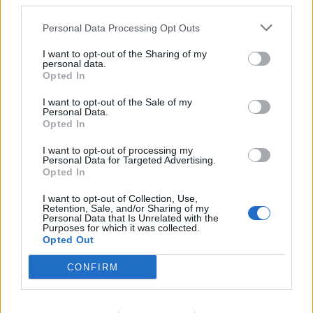
third parties.
Τραγωδία στην Πάρο: Πνίγηκε 4χρονος σε πισίνα beach
bar
Personal Data Processing Opt Outs
19:15
I want to opt-out of the Sharing of my
Συνελήφθη 49χρονος, βασικό μέλος της εγκληματικής
personal data.
οργάνωσης του «Έντικ»
Opted In
I want to opt-out of the Sale of my
19:13
Personal Data.
Το Φεστιβάλ Κινηματογράφου Χανίων παρουσιάζει τις
Opted In
καλοκαιρινές του εκθέσεις
I want to opt-out of processing my
Personal Data for Targeted Advertising.
19:04
Opted In
Καύσωνας και καρδιοπαθείς: Οδηγός προστασίας από
την Ελληνική Καρδιολογική Εταιρεία
I want to opt-out of Collection, Use,
Retention, Sale, and/or Sharing of my
Personal Data that Is Unrelated with the
18:59
Purposes for which it was collected.
Μαρία Καρυστιανού: Αποχώρησε και ο Νίκος
Opted Out
Μπρουτζάκης από την «Ελπίδα»
CONFIRM
18:58
Ένας σοβαρά τραυματίας από τροχαίο με γουρούνα στην
Ηλεία