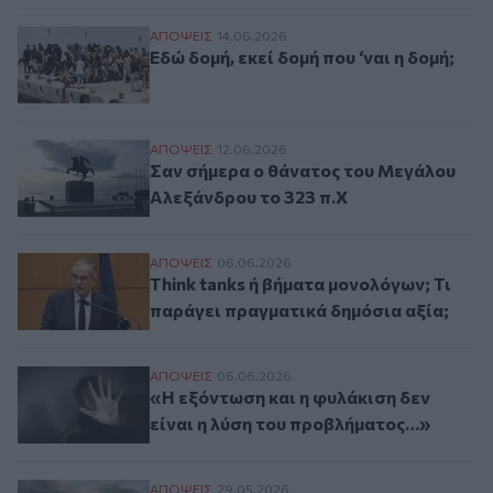
Εδώ δομή, εκεί δομή που ‘ναι η δομή;
ΑΠΟΨΕΙΣ
14.06.2026
Εδώ δομή, εκεί δομή που ‘ναι η δομή;
Σαν σήμερα ο θάνατος του Μεγάλου Αλεξά
ΑΠΟΨΕΙΣ
12.06.2026
Σαν σήμερα ο θάνατος του Μεγάλου
Αλεξάνδρου το 323 π.Χ
Think tanks ή βήματα μονολόγων; Τι παρά
ΑΠΟΨΕΙΣ
06.06.2026
Think tanks ή βήματα μονολόγων; Τι
παράγει πραγματικά δημόσια αξία;
«Η εξόντωση και η φυλάκιση δεν είναι η 
ΑΠΟΨΕΙΣ
06.06.2026
«Η εξόντωση και η φυλάκιση δεν
είναι η λύση του προβλήματος…»
Μάχη Λασιθίου, Μάϊος 1867
ΑΠΟΨΕΙΣ
29.05.2026