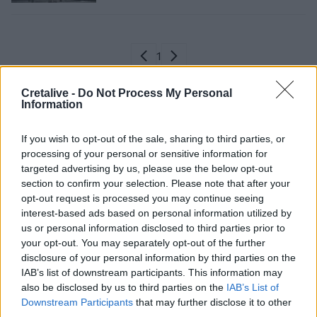
Σελιδοποίηση
Current page
1
Προηγούμενη σελίδα
Next page
Cretalive -
Do Not Process My Personal
Information
If you wish to opt-out of the sale, sharing to third parties, or
Ροή ειδήσεων
Δημοφιλή
processing of your personal or sensitive information for
targeted advertising by us, please use the below opt-out
section to confirm your selection. Please note that after your
19:48
Εξαρθρώθηκε ομάδα που διακινούσε ναρκωτικά στην
opt-out request is processed you may continue seeing
Αθήνα και στην περιοχή της Πανεπιστημιούπολης
interest-based ads based on personal information utilized by
Ζωγράφου
us or personal information disclosed to third parties prior to
your opt-out. You may separately opt-out of the further
disclosure of your personal information by third parties on the
19:33
Στέγνωσαν οι βρύσες σε Μαραθίτη και Βασιλειές
IAB’s list of downstream participants. This information may
also be disclosed by us to third parties on the
IAB’s List of
Downstream Participants
that may further disclose it to other
19:23