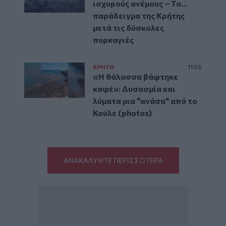
ισχυρούς ανέμους – Το...
παράδειγμα της Κρήτης
μετά τις δύσκολες
πυρκαγιές
ΚΡΗΤΗ
11:56
«Η θάλασσα βάφτηκε
καφέ»: Δυσοσμία και
λύματα μια "ανάσα" από το
Κούλε (photos)
ΑΝΑΚΑΛΥΨΤΕ ΠΕΡΙΣΣΟΤΕΡΑ