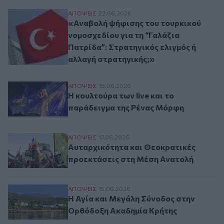
«Αναβολή ψήφισης του τουρκικού νομοσχε
ΑΠΟΨΕΙΣ
22.06.2026
«Αναβολή ψήφισης του τουρκικού
νομοσχεδίου για τη “Γαλάζια
Πατρίδα”: Στρατηγικός ελιγμός ή
αλλαγή στρατηγικής;»
Η κουλτούρα των live και το παράδειγμα 
ΑΠΟΨΕΙΣ
18.06.2026
Η κουλτούρα των live και το
παράδειγμα της Ρένας Μόρφη
Αυταρχικότητα και Θεοκρατικές προεκτά
ΑΠΟΨΕΙΣ
17.06.2026
Αυταρχικότητα και Θεοκρατικές
προεκτάσεις στη Μέση Ανατολή
Η Αγία και Μεγάλη Σύνοδος στην Ορθόδο
ΑΠΟΨΕΙΣ
15.06.2026
Η Αγία και Μεγάλη Σύνοδος στην
Ορθόδοξη Ακαδημία Κρήτης