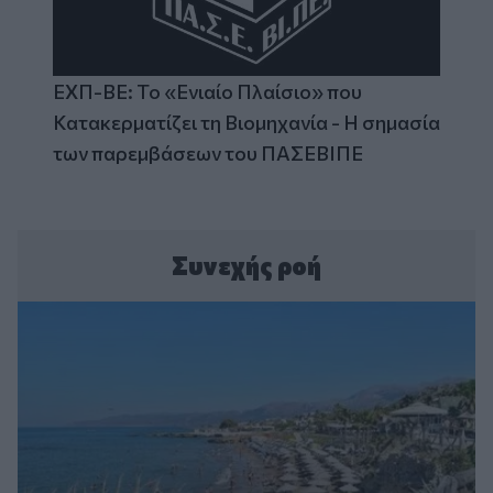
ΕΧΠ-ΒΕ: Το «Ενιαίο Πλαίσιο» που
Κατακερματίζει τη Βιομηχανία - Η σημασία
των παρεμβάσεων του ΠΑΣΕΒΙΠΕ
Συνεχής ροή