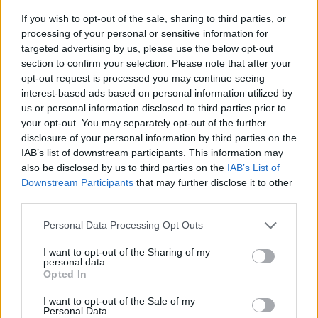
23:21
If you wish to opt-out of the sale, sharing to third parties, or
Τουρισμός: Με θετικό πρόσημο έως τώρα, παρά τα
processing of your personal or sensitive information for
σκαμπανεβάσματα, η χρονιά
targeted advertising by us, please use the below opt-out
section to confirm your selection. Please note that after your
23:15
opt-out request is processed you may continue seeing
Ιταλία-Ισπανία: Κλιμακώνεται η σύγκρουση για τη
interest-based ads based on personal information utilized by
Συνθήκη Σένγκεν
us or personal information disclosed to third parties prior to
your opt-out. You may separately opt-out of the further
23:09
disclosure of your personal information by third parties on the
Σοβαρό τροχαίο στο Λαγονήσι: Αυτοκίνητο
IAB’s list of downstream participants. This information may
συγκρούστηκε με μηχανή αστυνομικών της ΔΙΑΣ - Δείτε
also be disclosed by us to third parties on the
IAB’s List of
βίντεο
Downstream Participants
that may further disclose it to other
third parties.
22:59
Νέα πρόκληση Φιντάν: «Η σταθερότητα στην Κύπρο
Personal Data Processing Opt Outs
οφείλεται στην παρουσία Τούρκων στρατιωτών»
I want to opt-out of the Sharing of my
personal data.
22:53
Opted In
Διακινούσαν ναρκωτικά στην Πανεπιστημιούπολη του
Ζωγράφου
I want to opt-out of the Sale of my
Personal Data.