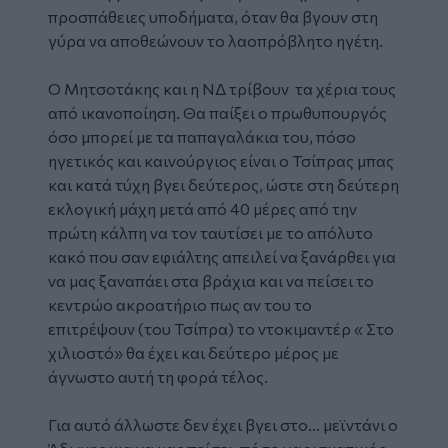
προσπάθειες υποδήματα, όταν θα βγουν στη
γύρα να αποθεώνουν το λαοπρόβλητο ηγέτη.
Ο Μητσοτάκης και η ΝΔ τρίβουν τα χέρια τους
από ικανοποίηση. Θα παίξει ο πρωθυπουργός
όσο μπορεί με τα παπαγαλάκια του, πόσο
ηγετικός και καινούργιος είναι ο Τσίπρας μπας
και κατά τύχη βγει δεύτερος, ώστε στη δεύτερη
εκλογική μάχη μετά από 40 μέρες από την
πρώτη κάλπη να τον ταυτίσει με το απόλυτο
κακό που σαν εφιάλτης απειλεί να ξανάρθει για
να μας ξαναπάει στα βράχια και να πείσει το
κεντρώο ακροατήριο πως αν του το
επιτρέψουν (του Τσίπρα) το ντοκιμαντέρ « Στο
χιλιοστό» θα έχει και δεύτερο μέρος με
άγνωστο αυτή τη φορά τέλος.
Για αυτό άλλωστε δεν έχει βγει στο… μεϊντάνι ο