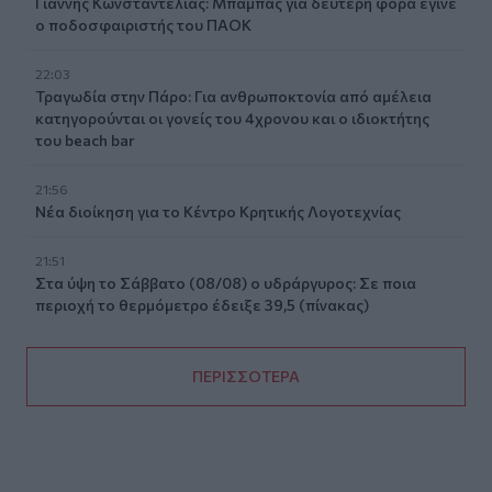
Γιάννης Κωνσταντέλιας: Μπαμπάς για δεύτερη φορά έγινε
ο ποδοσφαιριστής του ΠΑΟΚ
22:03
Τραγωδία στην Πάρο: Για ανθρωποκτονία από αμέλεια
κατηγορούνται οι γονείς του 4χρονου και ο ιδιοκτήτης
του beach bar
21:56
Νέα διοίκηση για το Κέντρο Κρητικής Λογοτεχνίας
21:51
Στα ύψη το Σάββατο (08/08) ο υδράργυρος: Σε ποια
περιοχή το θερμόμετρο έδειξε 39,5 (πίνακας)
ΠΕΡΙΣΣΟΤΕΡΑ