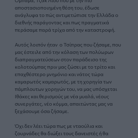
Ομπάμα, Τζακ Λιού που με την πιο
αποστασιοποιημένη θέση του, έδωσε
ανάγλυφα το πώς αντιμετώπισε την Ελλάδα ο
διεθνής παράγοντας και πως πραγματικά
περάσαμε παρά τρίχα από την καταστροφή.
Αυτός λοιπόν ήταν ο Τσίπρας που ζήσαμε, που
μας έστειλε από την κόλαση των πολύωρων
διαπραγματεύσεων στον παράδεισο της
κολοτούμπας πριν μας ζώσει με το τρίτο και
επαχθέστερο μνημόνιο και νάτος τώρα
καμαρωτός καμαρωτός, με τη χορηγία των
πάμπλουτων χορηγών του, να μας υπόσχεται
Ιθάκες και θερισμούς με νέα μυαλά, νέους
συνεργάτες, νέο κόμμα, απαιτώντας μας να
ξεχάσουμε όσα ζήσαμε.
Όχι δεν λέει τώρα πως με νταούλια και
ζουρνάδες θα διώξει τους δανειστές ή θα