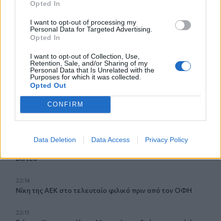
22:45
Opted In
Σητεία: Ένα τσιγάρο παραλίγο να βάλει φωτιά στις
I want to opt-out of processing my
Λιθίνες
Personal Data for Targeted Advertising.
Opted In
22:38
Ιωάννα Τούνη: Στο νοσοκομείο με τροφική δηλητηρίαση η
I want to opt-out of Collection, Use,
Retention, Sale, and/or Sharing of my
influencer
Personal Data that Is Unrelated with the
Purposes for which it was collected.
Opted Out
22:32
Νέο χτύπημα στα Στενά του Ορμούζ: Βλήμα έπληξε
CONFIRM
πλοίο κοντά στο Khasab του Ομάν
22:27
Παράνοια σε γάμο στη Μαδέρα: Νόμιζαν ότι
Data Deletion
Data Access
Privacy Policy
παντρεύονται ο Κριστιάνο Ρονάλντο με την Χεορχίνα -
Βίντεο
22:14
Nίκη της ΑΕΚ στο τελευταίο φιλικό πριν από τον ΟΦΗ
22:11