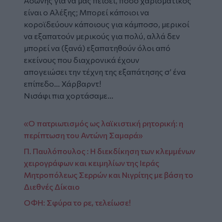
Άδωνης για να μας πείσει, πόσο χαρισματικός
είναι ο Αλέξης; Μπορεί κάποιοι να
κοροϊδεύουν κάποιους για κάμποσο, μερικοί
να εξαπατούν μερικούς για πολύ, αλλά δεν
μπορεί να (ξανά) εξαπατηθούν όλοι από
εκείνους που διαχρονικά έχουν
απογειώσει την τέχνη της εξαπάτησης σ’ ένα
επίπεδο… Χάρβαρντ!
Νισάφι πια χορτάσαμε…
«Ο πατριωτισμός ως λαϊκιστική ρητορική: η
περίπτωση του Αντώνη Σαμαρά»
Π. Παυλόπουλος : Η διεκδίκηση των κλεμμένων
χειρογράφων και κειμηλίων της Ιεράς
Μητροπόλεως Σερρών και Νιγρίτης με βάση το
Διεθνές Δίκαιο
ΟΦΗ: Σφύρα το ρε, τελείωσε!