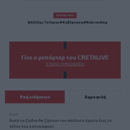
ΣΧΕΤΙΚΆ TAGS
Αλέξης Τσίπρας
Κυβέρνηση
Rebranding
Γίνε ο ρεπόρτερ του CRETALIVE
ΣΤΕΊΛΕ ΤΗΝ ΕΊΔΗΣΗ
Ροή ειδήσεων
Δημοφιλή
01:40
Αυτά τα ζώδια θα ζήσουν τον απόλυτο έρωτα έως το
τέλος του καλοκαιριού