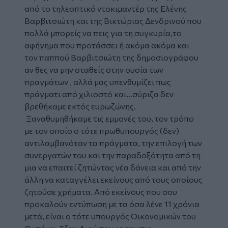
από το τηλεοπτικό ντοκιμαντέρ της Ελένης
Βαρβιτσιώτη και της Βικτώριας Δενδρινού που
πολλά μπορείς να πεις για τη συγκυρία,το
αφήγημα που προτάσσει ή ακόμα ακόμα και
τον παππού Βαρβιτσιώτη της δημοσιογράφου
αν θες να μην σταθείς στην ουσία των
πραγμάτων , αλλά μας υπενθυμίζει πως
πράγματι από χιλιοστό και…σύριζα δεν
βρεθήκαμε εκτός ευρωζώνης.
Ξαναθυμηθήκαμε τις εμμονές του, τον τρόπο
με τον οποίο ο τότε πρωθυπουργός (δεν)
αντιλαμβανόταν τα πράγματα, την επιλογή των
συνεργατών του και την παραδοξότητα από τη
μια να επαιτεί ζητώντας νέα δάνεια και από την
άλλη να καταγγέλει εκείνους από τους οποίους
ζητούσε χρήματα. Από εκείνους που σου
προκαλούν εντύπωση με τα όσα λένε 11 χρόνια
μετά, είναι ο τότε υπουργός Οικονομικών του