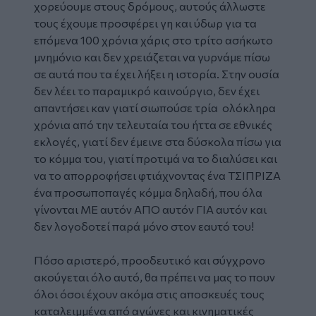
χορεύουμε στους δρόμους, αυτούς άλλωστε
τους έχουμε προσφέρει γη και ύδωρ για τα
επόμενα 100 χρόνια χάρις στο τρίτο ασήκωτο
μνημόνιο και δεν χρειάζεται να γυρνάμε πίσω
σε αυτά που τα έχει λήξει η ιστορία. Στην ουσία
δεν λέει το παραμικρό καινούργιο, δεν έχει
απαντήσει καν γιατί σιωπούσε τρία ολόκληρα
χρόνια από την τελευταία του ήττα σε εθνικές
εκλογές, γιατί δεν έμεινε στα δύσκολα πίσω για
το κόμμα του, γιατί προτιμά να το διαλύσει και
να το απορροφήσει φτιάχνοντας ένα ΤΣΙΠΡΙΖΑ
ένα προσωποπαγές κόμμα δηλαδή, που όλα
γίνονται ΜΕ αυτόν ΑΠΟ αυτόν ΓΙΑ αυτόν και
δεν λογοδοτεί παρά μόνο στον εαυτό του!
Πόσο αριστερό, προοδευτικό και σύγχρονο
ακούγεται όλο αυτό, θα πρέπει να μας το πουν
όλοι όσοι έχουν ακόμα στις αποσκευές τους
καταλειμμένα από αγώνες και κινηματικές